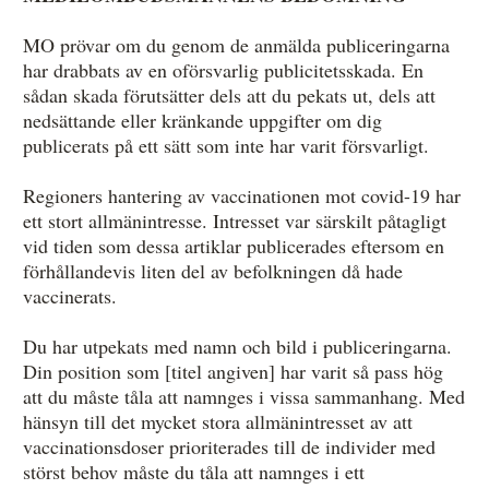
MO prövar om du genom de anmälda publiceringarna
har drabbats av en oförsvarlig publicitetsskada. En
sådan skada förutsätter dels att du pekats ut, dels att
nedsättande eller kränkande uppgifter om dig
publicerats på ett sätt som inte har varit försvarligt.
Regioners hantering av vaccinationen mot covid-19 har
ett stort allmänintresse. Intresset var särskilt påtagligt
vid tiden som dessa artiklar publicerades eftersom en
förhållandevis liten del av befolkningen då hade
vaccinerats.
Du har utpekats med namn och bild i publiceringarna.
Din position som [titel angiven] har varit så pass hög
att du måste tåla att namnges i vissa sammanhang. Med
hänsyn till det mycket stora allmänintresset av att
vaccinationsdoser prioriterades till de individer med
störst behov måste du tåla att namnges i ett