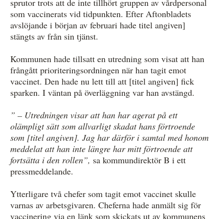
sprutor trots att de inte tillhört gruppen av vårdpersonal
som vaccinerats vid tidpunkten. Efter Aftonbladets
avslöjande i början av februari hade titel angiven]
stängts av från sin tjänst.
Kommunen hade tillsatt en utredning som visat att han
frångått prioriteringsordningen när han tagit emot
vaccinet. Den hade nu lett till att [titel angiven] fick
sparken. I väntan på överläggning var han avstängd.
” – Utredningen visar att han har agerat på ett
olämpligt sätt som allvarligt skadat hans förtroende
som [titel angiven]. Jag har därför i samtal med honom
meddelat att han inte längre har mitt förtroende att
fortsätta i den rollen”,
sa kommundirektör B i ett
pressmeddelande.
Ytterligare två chefer som tagit emot vaccinet skulle
varnas av arbetsgivaren. Cheferna hade anmält sig för
vaccinering via en länk som skickats ut av kommunens