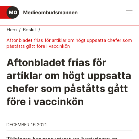
English
Hem
/
Beslut
/
Aftonbladet frias för artiklar om högt uppsatta chefer som
Det medieetiska systemet
påståtts gått före i vaccinkön
Så här jobbar Medieombudsmannen
Aftonbladet frias för
Mediernas Etiknämnd fattar de avgörande besluten
artiklar om högt uppsatta
Publicitetsreglerna – grunden i det medieetiska
chefer som påståtts gått
systemet
Caspar Opitz är MO
före i vaccinkön
Vill du ansluta till det medieetiska systemet?
Medieetikens historia
DECEMBER 16 2021
Instruktion för Allmänhetens Medieombudsman
Tidningen har rapporterat om hanteringen av