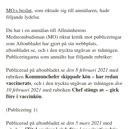
Övrigt
MO:s beslut
, som riktade sig till anmälaren, hade
följande lydelse.
Årsberättelser
Du har i en anmälan till Allmänhetens
Våra huvudmän
Medieombudsman (MO) riktat kritik mot publiceringar
Ledamöter i Mediernas Etiknämnd
som Aftonbladet har gjort på sin webbplats,
aftonbladet.se, och i den tryckta utgåvan av tidningen.
Stadgar för Mediernas Etiknämnd
Publiceringarna som anmälts har följande rubriker:
Den journalistiska yrkesetiken
Publicerad på aftonbladet.se
den 8 februari 2021
med
Kommunchefer skippade kön – har redan
rubriken
Jobba hos oss!
vaccinerats
, och i den tryckta utgåvan av tidningen
den
Pressbilder
Chef stängs av – gick
10 februari 2021
med rubriken
före i vaccinkön
.
Så behandlar vi dina personuppgifter
(Publicering 1)
Publicerad på aftonbladet.se
den 5 mars 2021
med