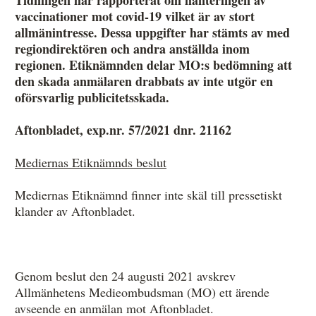
vaccinationer mot covid-19 vilket är av stort
allmänintresse. Dessa uppgifter har stämts av med
regiondirektören och andra anställda inom
Anmälan och beslut
regionen. Etiknämnden delar MO:s bedömning att
De senaste besluten
den skada anmälaren drabbats av inte utgör en
oförsvarlig publicitetsskada.
Från anmälan till beslut – så går det till
Aftonbladet, exp.nr. 57/2021 dnr. 21162
Så här gör du en anmälan
Mediernas Etiknämnds beslut
Fyll i din anmälan
Regler för medier i processen hos MO
Mediernas Etiknämnd finner inte skäl till pressetiskt
klander av Aftonbladet.
Här är medierna som MO kan pröva
Hela listan över frivilligt anslutna medier
Genom beslut den 24 augusti 2021 avskrev
Skillnaden mellan Granskningsnämnden och MO
Allmänhetens Medieombudsman (MO) ett ärende
avseende en anmälan mot Aftonbladet.