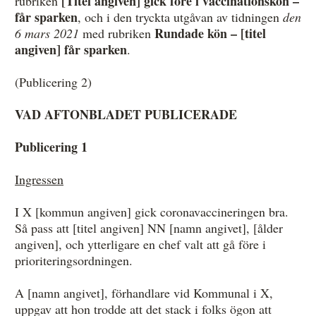
[Titel angiven] gick före i vaccinationskön –
rubriken
får sparken
, och i den tryckta utgåvan av tidningen
den
Rundade kön – [titel
6 mars 2021
med rubriken
angiven] får sparken
.
(Publicering 2)
VAD AFTONBLADET PUBLICERADE
Publicering 1
Ingressen
I X [kommun angiven] gick coronavaccineringen bra.
Så pass att [titel angiven] NN [namn angivet], [ålder
angiven], och ytterligare en chef valt att gå före i
prioriteringsordningen.
A [namn angivet], förhandlare vid Kommunal i X,
uppgav att hon trodde att det stack i folks ögon att