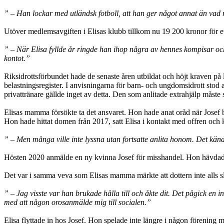
” – Han lockar med utländsk fotboll, att han ger något annat än vad 
Utöver medlemsavgiften i Elisas klubb tillkom nu 19 200 kronor för et
” – När Elisa fyllde år ringde han ihop några av hennes kompisar oc
kontot.”
Riksidrottsförbundet hade de senaste åren utbildat och höjt kraven på 
belastningsregister. I anvisningarna för barn- och ungdomsidrott stod at
privattränare gällde inget av detta. Den som anlitade extrahjälp måste s
Elisas mamma försökte ta det ansvaret. Hon hade anat oråd när Josef b
Hon hade hittat domen från 2017, satt Elisa i kontakt med offren och ko
” – Men många ville inte lyssna utan fortsatte anlita honom. Det kän
Hösten 2020 anmälde en ny kvinna Josef för misshandel. Hon hävdade att
Det var i samma veva som Elisas mamma märkte att dottern inte alls slu
” – Jag visste var han brukade hålla till och åkte dit. Det pågick en 
med att någon orosanmälde mig till socialen.”
Elisa flyttade in hos Josef. Hon spelade inte längre i någon förenin