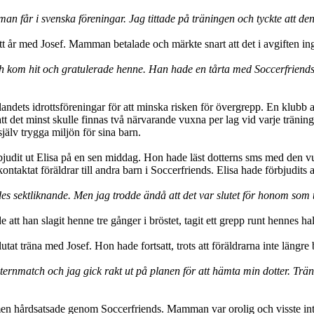
man får i svenska föreningar. Jag tittade på träningen och tyckte att 
t år med Josef. Mamman betalade och märkte snart att det i avgiften in
h kom hit och gratulerade henne. Han hade en tårta med Soccerfriends 
landets idrottsföreningar för att minska risken för övergrepp. En klubb a
t det minst skulle finnas två närvarande vuxna per lag vid varje tränings-
jälv trygga miljön för sina barn.
judit ut Elisa på en sen middag. Hon hade läst dotterns sms med den vu
ntaktat föräldrar till andra barn i Soccerfriends. Elisa hade förbjudits a
des sektliknande. Men jag trodde ändå att det var slutet för honom som 
 han slagit henne tre gånger i bröstet, tagit ett grepp runt hennes hals
tat träna med Josef. Hon hade fortsatt, trots att föräldrarna inte läng
internmatch och jag gick rakt ut på planen för att hämta min dotter. Trä
g men hårdsatsade genom Soccerfriends. Mamman var orolig och visste in