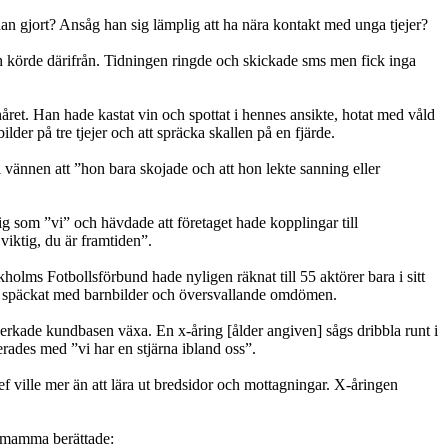
han gjort? Ansåg han sig lämplig att ha nära kontakt med unga tjejer?
ch körde därifrån. Tidningen ringde och skickade sms men fick inga
håret. Han hade kastat vin och spottat i hennes ansikte, hotat med våld
er på tre tjejer och att spräcka skallen på en fjärde.
 vännen att ”hon bara skojade och att hon lekte sanning eller
g som ”vi” och hävdade att företaget hade kopplingar till
iktig, du är framtiden”.
holms Fotbollsförbund hade nyligen räknat till 55 aktörer bara i sitt
to späckat med barnbilder och översvallande omdömen.
erkade kundbasen växa. En x-åring [ålder angiven] sågs dribbla runt i
rades med ”vi har en stjärna ibland oss”.
 ville mer än att lära ut bredsidor och mottagningar. X-åringen
s mamma berättade: