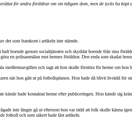
 berättat för andra föräldrar om sin tidigare dom, men de tycks ha köpt 
av det som framkom i artikeln inte stämde.
ket haft boende genom socialtjänsten och skyddat boende från sina föräld
l att göra en polisanmälan mot hennes föräldrar. Den enda som skadat h
la medlemsavgiften och sagt att hon skulle förstöra för henne om hon b
naren när hon gått ut på fotbollsplanen. Hon hade då blivit livrädd för 
te kände hade kontaktat henne efter publiceringen. Hon kände sig kränkt
ågade inte längre gå ut eftersom hon var rädd att folk skulle känna ige
e fotboll och som säkert hade läst artikeln.