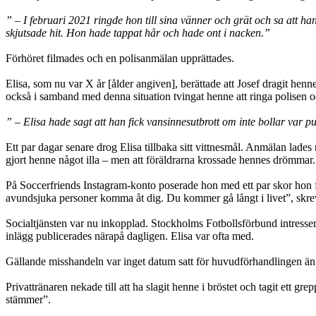
” – I februari 2021 ringde hon till sina vänner och grät och sa att 
skjutsade hit. Hon hade tappat hår och hade ont i nacken.”
Förhöret filmades och en polisanmälan upprättades.
Elisa, som nu var X år [ålder angiven], berättade att Josef dragit henn
också i samband med denna situation tvingat henne att ringa polisen
” – Elisa hade sagt att han fick vansinnesutbrott om inte bollar var
Ett par dagar senare drog Elisa tillbaka sitt vittnesmål. Anmälan lad
gjort henne något illa – men att föräldrarna krossade hennes drömmar.
På Soccerfriends Instagram-konto poserade hon med ett par skor hon fåt
avundsjuka personer komma åt dig. Du kommer gå långt i livet”, skre
Socialtjänsten var nu inkopplad. Stockholms Fotbollsförbund intresse
inlägg publicerades närapå dagligen. Elisa var ofta med.
Gällande misshandeln var inget datum satt för huvudförhandlingen än. 
Privattränaren nekade till att ha slagit henne i bröstet och tagit ett 
stämmer”.