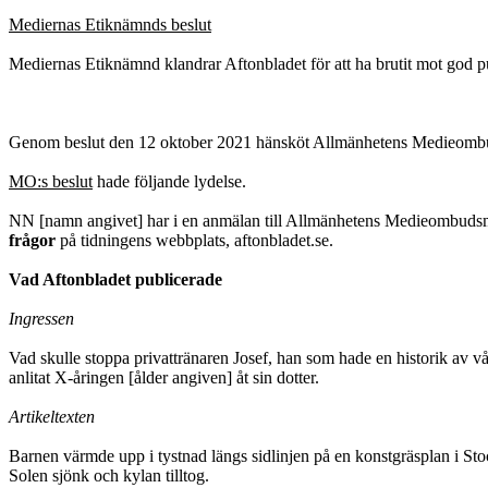
Mediernas Etiknämnds beslut
Mediernas Etiknämnd klandrar Aftonbladet för att ha brutit mot god pu
Genom beslut den 12 oktober 2021 hänsköt Allmänhetens Medieombu
MO:s beslut
hade följande lydelse.
NN [namn angivet] har i en anmälan till Allmänhetens Medieombudsm
frågor
på tidningens webbplats, aftonbladet.se.
Vad Aftonbladet publicerade
Ingressen
Vad skulle stoppa privattränaren Josef, han som hade en historik av 
anlitat X-åringen [ålder angiven] åt sin dotter.
Artikeltexten
Barnen värmde upp i tystnad längs sidlinjen på en konstgräsplan i Sto
Solen sjönk och kylan tilltog.