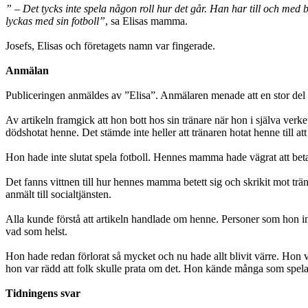
” – Det tycks inte spela någon roll hur det går. Han har till och med
lyckas med sin fotboll”
, sa Elisas mamma.
Josefs, Elisas och företagets namn var fingerade.
Anmälan
Publiceringen anmäldes av ”Elisa”. Anmälaren menade att en stor del 
Av artikeln framgick att hon bott hos sin tränare när hon i själva ver
dödshotat henne. Det stämde inte heller att tränaren hotat henne til
Hon hade inte slutat spela fotboll. Hennes mamma hade vägrat att beta
Det fanns vittnen till hur hennes mamma betett sig och skrikit mot trä
anmält till socialtjänsten.
Alla kunde förstå att artikeln handlade om henne. Personer som hon in
vad som helst.
Hon hade redan förlorat så mycket och nu hade allt blivit värre. Hon v
hon var rädd att folk skulle prata om det. Hon kände många som spelad
Tidningens svar