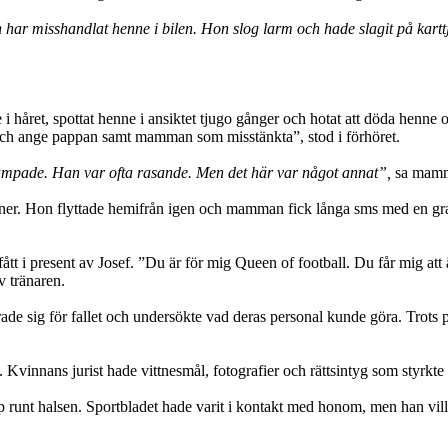
han har misshandlat henne i bilen. Hon slog larm och hade slagit på ka
e i håret, spottat henne i ansiktet tjugo gånger och hotat att döda henne
 och ange pappan samt mamman som misstänkta”, stod i förhöret.
 pumpade. Han var ofta rasande. Men det här var något annat”,
sa mam
es ner. Hon flyttade hemifrån igen och mamman fick långa sms med en gra
t i present av Josef. ”Du är för mig Queen of football. Du får mig att ä
v tränaren.
rade sig för fallet och undersökte vad deras personal kunde göra. Tro
Kvinnans jurist hade vittnesmål, fotografier och rättsintyg som styrkte 
grepp runt halsen. Sportbladet hade varit i kontakt med honom, men han v