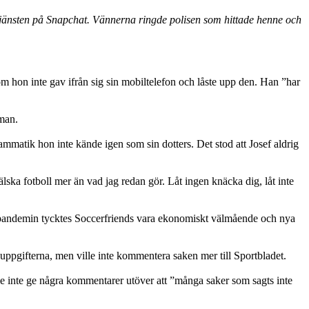
rttjänsten på Snapchat. Vännerna ringde polisen som hittade henne och
 om hon inte gav ifrån sig sin mobiltelefon och låste upp den. Han ”har
man.
mmatik hon inte kände igen som sin dotters. Det stod att Josef aldrig
lska fotboll mer än vad jag redan gör. Låt ingen knäcka dig, låt inte
ts pandemin tycktes Soccerfriends vara ekonomiskt välmående och nya
uppgifterna, men ville inte kommentera saken mer till Sportbladet.
ille inte ge några kommentarer utöver att ”många saker som sagts inte