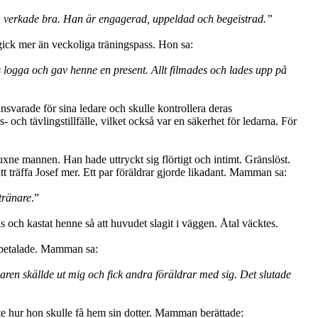
den verkade bra. Han är engagerad, uppeldad och begeistrad.”
gick mer än veckoliga träningspass. Hon sa:
logga och gav henne en present. Allt filmades och lades upp på
nsvarade för sina ledare och skulle kontrollera deras
 och tävlingstillfälle, vilket också var en säkerhet för ledarna. För
xne mannen. Han hade uttryckt sig flörtigt och intimt. Gränslöst.
tt träffa Josef mer. Ett par föräldrar gjorde likadant. Mamman sa:
tränare
.”
 och kastat henne så att huvudet slagit i väggen. Åtal väcktes.
re betalade. Mamman sa:
naren skällde ut mig och fick andra föräldrar med sig. Det slutade
te hur hon skulle få hem sin dotter. Mamman berättade: