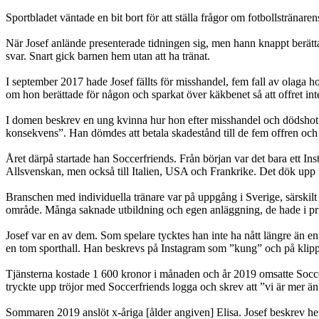
Sportbladet väntade en bit bort för att ställa frågor om fotbollsträna
När Josef anlände presenterade tidningen sig, men hann knappt berätta
svar. Snart gick barnen hem utan att ha tränat.
I september 2017 hade Josef fällts för misshandel, fem fall av olaga ho
om hon berättade för någon och sparkat över käkbenet så att offret int
I domen beskrev en ung kvinna hur hon efter misshandel och dödshot sl
konsekvens”. Han dömdes att betala skadestånd till de fem offren och 
Året därpå startade han Soccerfriends. Från början var det bara ett I
Allsvenskan, men också till Italien, USA och Frankrike. Det dök upp f
Branschen med individuella tränare var på uppgång i Sverige, särskilt 
område. Många saknade utbildning och egen anläggning, de hade i pri
Josef var en av dem. Som spelare tycktes han inte ha nått längre än e
en tom sporthall. Han beskrevs på Instagram som ”kung” och på klippet
Tjänsterna kostade 1 600 kronor i månaden och år 2019 omsatte Soccerf
tryckte upp tröjor med Soccerfriends logga och skrev att ”vi är mer än b
Sommaren 2019 anslöt x-åriga [ålder angiven] Elisa. Josef beskrev