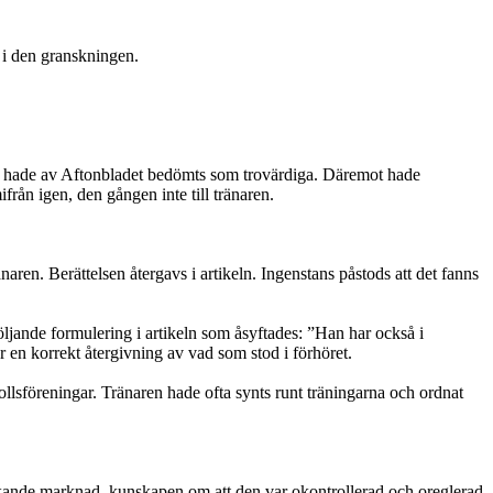
 i den granskningen.
 och hade av Aftonbladet bedömts som trovärdiga. Däremot hade
från igen, den gången inte till tränaren.
ren. Berättelsen återgavs i artikeln. Ingenstans påstods att det fanns
öljande formulering i artikeln som åsyftades: ”Han har också i
en korrekt återgivning av vad som stod i förhöret.
bollsföreningar. Tränaren hade ofta synts runt träningarna och ordnat
n växande marknad, kunskapen om att den var okontrollerad och oreglerad