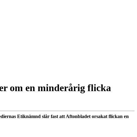
jer om en minderårig flicka
diernas Etiknämnd slår fast att Aftonbladet orsakat flickan en