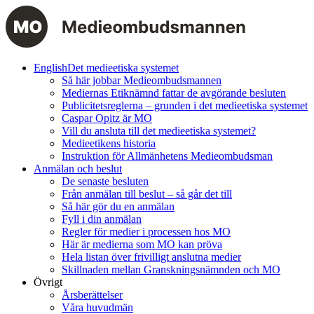
English
Det medieetiska systemet
Så här jobbar Medieombudsmannen
Mediernas Etiknämnd fattar de avgörande besluten
Publicitetsreglerna – grunden i det medieetiska systemet
Caspar Opitz är MO
Vill du ansluta till det medieetiska systemet?
Medieetikens historia
Instruktion för Allmänhetens Medieombudsman
Anmälan och beslut
De senaste besluten
Från anmälan till beslut – så går det till
Så här gör du en anmälan
Fyll i din anmälan
Regler för medier i processen hos MO
Här är medierna som MO kan pröva
Hela listan över frivilligt anslutna medier
Skillnaden mellan Granskningsnämnden och MO
Övrigt
Årsberättelser
Våra huvudmän