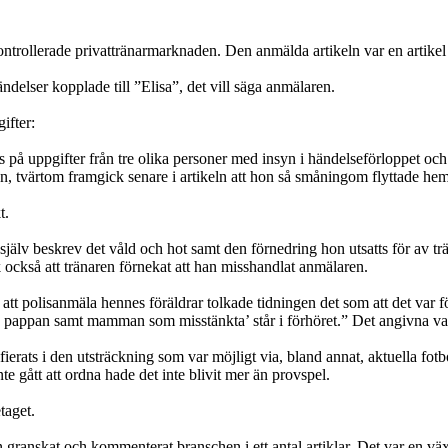
ntrollerade privattränarmarknaden. Den anmälda artikeln var en artikel
ndelser kopplade till ”Elisa”, det vill säga anmälaren.
ifter:
des på uppgifter från tre olika personer med insyn i händelseförloppet
n, tvärtom framgick senare i artikeln att hon så småningom flyttade hemi
t.
lv beskrev det våld och hot samt den förnedring hon utsatts för av träna
ck också att tränaren förnekat att han misshandlat anmälaren.
 att polisanmäla hennes föräldrar tolkade tidningen det som att det var f
 pappan samt mamman som misstänkta’ står i förhöret.” Det angivna var 
fierats i den utsträckning som var möjligt via, bland annat, aktuella fot
 gått att ordna hade det inte blivit mer än provspel.
taget.
ngen granskat och kommenterat branschen i ett antal artiklar. Det var e