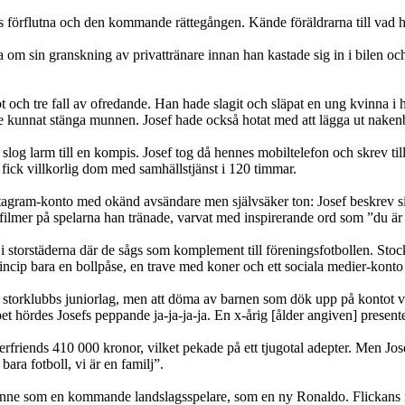
rens förflutna och den kommande rättegången. Kände föräldrarna till vad 
 om sin granskning av privattränare innan han kastade sig in i bilen o
t och tre fall av ofredande. Han hade slagit och släpat en ung kvinna i 
e kunnat stänga munnen. Josef hade också hotat med att lägga ut nakenbild
og larm till en kompis. Josef tog då hennes mobiltelefon och skrev till
fick villkorlig dom med samhällstjänst i 120 timmar.
nstagram-konto med okänd avsändare men självsäker ton: Josef beskrev si
ilmer på spelarna han tränade, varvat med inspirerande ord som ”du är v
i storstäderna där de sågs som komplement till föreningsfotbollen. Stock
ncip bara en bollpåse, en trave med koner och ett sociala medier-kon
n storklubbs juniorlag, men att döma av barnen som dök upp på kontot v
 hördes Josefs peppande ja-ja-ja-ja. En x-årig [ålder angiven] presente
riends 410 000 kronor, vilket pekade på ett tjugotal adepter. Men Josef
ara fotboll, vi är en familj”.
 henne som en kommande landslagsspelare, som en ny Ronaldo. Flickan