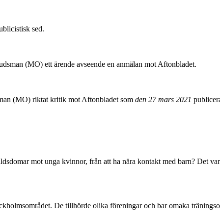
blicistisk sed.
dsman (MO) ett ärende avseende en anmälan mot Aftonbladet.
an (MO) riktat kritik mot Aftonbladet som
den 27 mars 2021
publicer
våldsdomar mot unga kvinnor, från att ha nära kontakt med barn? Det va
ckholmsområdet. De tillhörde olika föreningar och bar omaka träningsov