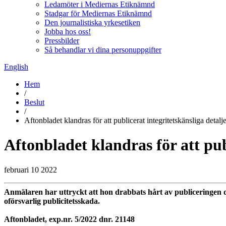
Ledamöter i Mediernas Etiknämnd
Stadgar för Mediernas Etiknämnd
Den journalistiska yrkesetiken
Jobba hos oss!
Pressbilder
Så behandlar vi dina personuppgifter
English
Hem
/
Beslut
/
Aftonbladet klandras för att publicerat integritetskänsliga detal
Aftonbladet klandras för att pub
februari 10 2022
Anmälaren har uttryckt att hon drabbats hårt av publiceringen då
oförsvarlig publicitetsskada.
Aftonbladet, exp.nr. 5/2022 dnr. 21148