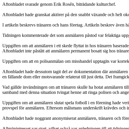
Aftonbladet svarade genom Erik Rosén, biträdande kulturchef.
Aftonbladet hade granskat aktörer på den snabbt växande och helt oko
I artikeln beskrevs tränaren och hans företag. Artikeln beskrev även hä
Tidningen kommenterade det som anmälaren påstod var felaktiga uppg
Uppgiften om att anmälaren i ett skede flyttat in hos tränaren basera
Aftonbladet inte påstått att anmälaren permanent bosatt sig hos tränare
Uppgiften om att en polisanmälan om misshandel upptagits var korrek
Aftonbladet hade dessutom tagit del av dokumentation där anmälaren sjä
en fällande dom eller motsvarande relaterat till just detta. Det framgi
Vad gällde invändningen om att tränaren skulle ha hotat anmälaren till
samband med denna situation tvingat henne att ringa polisen och ange
Uppgiften om att anmälaren slutat spela fotboll i en förening hade veri
provspel för anmälaren. Eftersom målsmans underskrift krävdes och inte
Aftonbladet hade noggrant anonymiserat anmälaren, tränaren och före
Allmänintresset var stort, vilket också var anledningen till att tidni