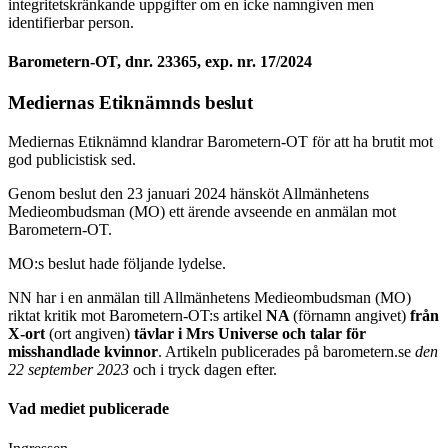
integritetskränkande uppgifter om en icke namngiven men
identifierbar person.
Barometern-OT, dnr. 23365, exp. nr. 17/2024
Mediernas Etiknämnds beslut
Mediernas Etiknämnd klandrar Barometern-OT för att ha brutit mot
god publi­cistisk sed.
Genom beslut den 23 januari 2024 hänsköt Allmänhetens
Medieombudsman (MO) ett ärende avseende en anmälan mot
Barometern-OT.
MO:s beslut hade följande lydelse.
NN har i en anmälan till Allmänhetens Medieombudsman (MO)
riktat kritik mot Barometern-OT:s artikel
NA
(förnamn angivet)
från
X-ort
(ort angiven)
tävlar i Mrs Universe och talar för
misshandlade kvinnor
. Artikeln publicerades på barometern.se
den
22 september 2023
och i tryck dagen efter.
Vad mediet publicerade