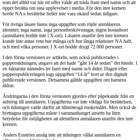
som det alltid var när ett offer valde att träda fram med namn och att
öppet berätta om sina upplevelser i media. För den inre kretsen
borde NA:s berättelse heller inte vara okänd sedan tidigare.
För övriga läsare fanns inga uppgifter som röjde anmälarens
identitet; inga namn, inga personbeskrivningar, ingen bostadsort
(anmälaren bodde inte i X-ort). Läsaren utanför den inre kretsen
kunde inte antas veta hur många och hur långa relationer NA haft,
och med vilka personer. I X-ort bodde drygt 72 000 personer.
I den första versionen av artikeln, som också publicerades i
papperstidningen, angavs att det hade ”gått 14 år sedan” det hände. I
en faktaruta nämndes tre barn med namn och ålder. Dagen efter
papperspubliceringen togs uppgiften “14 år” bort ur den digitalt
publicerade versionen. Detsamma gällde uppgiften om barnens
åldrar.
Ändringarna i den första versionen gjordes efter påpekande från en
anhörig till anmälaren. Uppgifterna var inte viktiga för berättelsen,
och tidningen valde därför att tillmötesgå önskemålet. Men också de
borttagna uppgifterna måste i sammanhanget ansetts ha liten
betydelse för möjligheten att identifiera anmälaren utanför den inre
kretsen.
Anders Enström ansåg inte att tidningen vållat anmälaren en