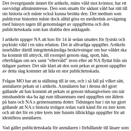
Det övergripande ämnet för artikeln, mäns våld mot kvinnor, har ett
oavvisligt allmänintresse. Den som utsatts för sådant våld har rätt till
sin historia och måste också kunna berätta den. Det medium som
publicerar historien måste dock alltid göra en medieetisk avvägning
med hänsyn tagen till genomslaget av uppgifterna och den
publicitetsskada som kan drabba den anklagade.
I artikeln uppger NA att hon för 14 år sedan utsattes för fysiskt och
psykiskt våld i en nära relation. Det är allvarliga uppgifter. Artikeln
innehåller därtill integritetskänsliga beskrivningar om hur våldet ska
ha kommit till uttryck, till exempel genom slag, spott, hån,
efterfrågan om sex samt ”eftervåld” även efter att NA flyttat från sin
tidigare partner. Det står klart att den som pekas ut genom uppgifter
av detta slag kommer att lida en stor publicitetsskada.
Frågan MO har att ta ställning till är om, och i så fall på vilket sätt,
anmälaren pekats ut i artikeln. Anmälaren har i denna del gjort
gällande att han kommit att pekats ut genom tidsangivelsen om när
misshandeln ska ha ägt rum tillsammans med uppgiften om åldern
på hans och NA:s gemensamma dotter. Tidningen har i sin tur gjort
gällande att NA:s historia troligen redan varit känd för en inre krets
och att det för en yttre krets inte funnits tillräckliga uppgifter för att
identifiera anmälaren.
Vad gäller publicitetsskada för anmälaren i förhållande till läsare som