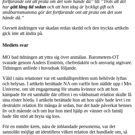
fortfarande ont att prata om det som hände då”
till
”Trots att det
har
gått lång tid sedan
och att hon idag är lyckligt gift och
småbarnsmamma gör det fortfarande ont att prata om det som
hände då.”
Oavsett ändringen var skadan redan skedd och den tryckta artikeln
gick inte att ändra på.
Mediets svar
MO bad tidningen att yttra sig över anmälan. Barometern-OT
svarade genom Anders Enström, chefredaktör och ansvarig utgivare.
Tidningen anförde i huvudsak följande.
Våld i nära relationer var ett samhällsproblem som behövde lyftas
och belysas. I artikeln berättade NA om varför hon ställde upp i Mrs
Universe, om sitt engagemang för utsatta kvinnor och att hon
kämpade för ett samhälle där offren i en våldsutsatt relation skulle få
sina röster hörda. I artikeln berättade hon att hon själv hade levt i en
destruktiv relation för många år sedan, hur det hade påverkat hennes
liv och mående och om hur hon med hjälp av vänner och familj
hade fått stöd att bryta sig loss.
För en mindre krets, nära de inblandade personerna, var det
sannolikt möjligt att identifiera vilken relation det handlade om, så