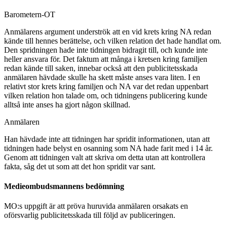
Barometern-OT
Anmälarens argument underströk att en vid krets kring NA redan
kände till hennes berättelse, och vilken relation det hade handlat om.
Den spridningen hade inte tidningen bidragit till, och kunde inte
heller ansvara för. Det faktum att många i kretsen kring familjen
redan kände till saken, innebar också att den publicitetsskada
anmälaren hävdade skulle ha skett måste anses vara liten. I en
relativt stor krets kring familjen och NA var det redan uppenbart
vilken relation hon talade om, och tidningens publicering kunde
alltså inte anses ha gjort någon skillnad.
Anmälaren
Han hävdade inte att tidningen har spridit informationen, utan att
tidningen hade belyst en osanning som NA hade farit med i 14 år.
Genom att tidningen valt att skriva om detta utan att kontrollera
fakta, såg det ut som att det hon spridit var sant.
Medieombudsmannens bedömning
MO:s uppgift är att pröva huruvida anmälaren orsakats en
oförsvarlig publicitetsskada till följd av publiceringen.