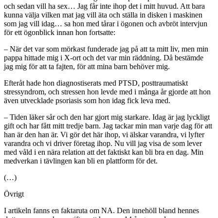
och sedan vill ha sex… Jag får inte ihop det i mitt huvud. Att bara
kunna välja vilken mat jag vill äta och ställa in disken i maskinen
som jag vill idag… sa hon med tårar i ögonen och avbröt intervjun
för ett ögonblick innan hon fortsatte:
– När det var som mörkast funderade jag på att ta mitt liv, men min
pappa hittade mig i X-ort och det var min räddning. Då bestämde
jag mig för att ta fajten, för att mina barn behöver mig.
Efteråt hade hon diagnostiserats med PTSD, posttraumatiskt
stressyndrom, och stressen hon levde med i många år gjorde att hon
även utvecklade psoriasis som hon idag fick leva med.
– Tiden läker sår och den har gjort mig starkare. Idag är jag lyckligt
gift och har fått mitt tredje barn. Jag tackar min man varje dag för att
han är den han är. Vi gör det här ihop, vi älskar varandra, vi lyfter
varandra och vi driver företag ihop. Nu vill jag visa de som lever
med våld i en nära relation att det faktiskt kan bli bra en dag. Min
medverkan i tävlingen kan bli en plattform för det.
(…)
Övrigt
I artikeln fanns en faktaruta om NA. Den innehöll bland hennes