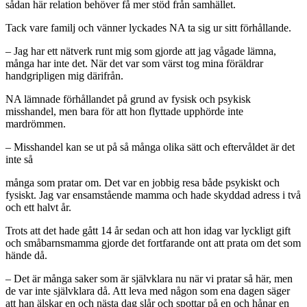
sådan här relation behöver få mer stöd från samhället.
Tack vare familj och vänner lyckades NA ta sig ur sitt förhållande.
– Jag har ett nätverk runt mig som gjorde att jag vågade lämna,
många har inte det. När det var som värst tog mina föräldrar
handgripligen mig därifrån.
NA lämnade förhållandet på grund av fysisk och psykisk
misshandel, men bara för att hon flyttade upphörde inte
mardrömmen.
– Misshandel kan se ut på så många olika sätt och eftervåldet är det
inte så
många som pratar om. Det var en jobbig resa både psykiskt och
fysiskt. Jag var ensamstående mamma och hade skyddad adress i två
och ett halvt år.
Trots att det hade gått 14 år sedan och att hon idag var lyckligt gift
och småbarnsmamma gjorde det fortfarande ont att prata om det som
hände då.
– Det är många saker som är självklara nu när vi pratar så här, men
de var inte självklara då. Att leva med någon som ena dagen säger
att han älskar en och nästa dag slår och spottar på en och hånar en