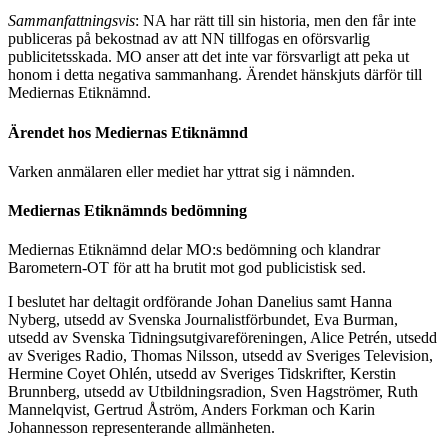
Sammanfattningsvis
: NA har rätt till sin historia, men den får inte
publiceras på bekostnad av att NN tillfogas en oförsvarlig
publicitetsskada. MO anser att det inte var försvarligt att peka ut
honom i detta negativa sammanhang. Ärendet hänskjuts därför till
Mediernas Etiknämnd.
Ärendet hos Mediernas Etiknämnd
Varken anmälaren eller mediet har yttrat sig i nämnden.
Mediernas Etiknämnds bedömning
Mediernas Etiknämnd delar MO:s bedömning och klandrar
Barometern-OT för att ha brutit mot god publicistisk sed.
I beslutet har deltagit ordförande Johan Danelius samt Hanna
Nyberg, utsedd av Svenska Journalistförbundet, Eva Burman,
utsedd av Svenska Tidningsutgivareföreningen, Alice Petrén, utsedd
av Sveriges Radio, Thomas Nilsson, utsedd av Sveriges Television,
Hermine Coyet Ohlén, utsedd av Sveriges Tidskrifter, Kerstin
Brunnberg, utsedd av Utbildningsradion, Sven Hagströmer, Ruth
Mannelqvist, Gertrud Åström, Anders Forkman och Karin
Johannesson representerande allmänheten.