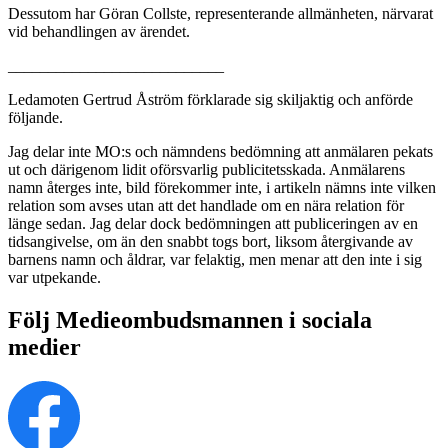
Dessutom har Göran Collste, representerande allmänheten, närvarat
vid behandlingen av ärendet.
___________________________
Ledamoten Gertrud Åström förklarade sig skiljaktig och anförde
följande.
Jag delar inte MO:s och nämndens bedömning att anmälaren pekats
ut och därigenom lidit oförsvarlig publicitetsskada. Anmälarens
namn återges inte, bild förekommer inte, i artikeln nämns inte vilken
relation som avses utan att det handlade om en nära relation för
länge sedan. Jag delar dock bedömningen att publiceringen av en
tidsangivelse, om än den snabbt togs bort, liksom återgivande av
barnens namn och åldrar, var felaktig, men menar att den inte i sig
var utpekande.
Följ Medieombudsmannen i sociala
medier