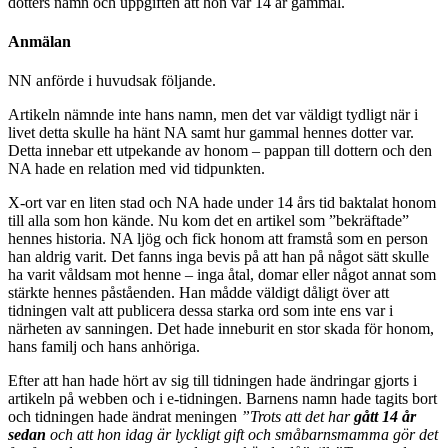
dotters namn och uppgiften att hon var 14 år gammal.
Anmälan
NN anförde i huvudsak följande.
Artikeln nämnde inte hans namn, men det var väldigt tydligt när i
livet detta skulle ha hänt NA samt hur gammal hennes dotter var.
Detta innebar ett utpekande av honom – pappan till dottern och den
NA hade en relation med vid tidpunkten.
X-ort var en liten stad och NA hade under 14 års tid baktalat honom
till alla som hon kände. Nu kom det en artikel som ”bekräftade”
hennes historia. NA ljög och fick honom att framstå som en person
han aldrig varit. Det fanns inga bevis på att han på något sätt skulle
ha varit våldsam mot henne – inga åtal, domar eller något annat som
stärkte hennes påståenden. Han mådde väldigt dåligt över att
tidningen valt att publicera dessa starka ord som inte ens var i
närheten av sanningen. Det hade inneburit en stor skada för honom,
hans familj och hans anhöriga.
Efter att han hade hört av sig till tidningen hade ändringar gjorts i
artikeln på webben och i e-tidningen. Barnens namn hade tagits bort
och tidningen hade ändrat meningen
”Trots att det har
gått 14 år
sedan
och att hon idag är lyckligt gift och småbarnsmamma gör det