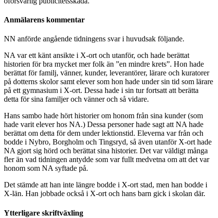
oförsvarlig publicitetsskada.
Anmälarens kommentar
NN anförde angående tidningens svar i huvudsak följande.
NA var ett känt ansikte i X-ort och utanför, och hade berättat
historien för bra mycket mer folk än ”en mindre krets”. Hon hade
berättat för familj, vänner, kunder, leverantörer, lärare och kuratorer
på dotterns skolor samt elever som hon hade under sin tid som lärare
på ett gymnasium i X-ort. Dessa hade i sin tur fortsatt att berätta
detta för sina familjer och vänner och så vidare.
Hans sambo hade hört historier om honom från sina kunder (som
hade varit elever hos NA.) Dessa personer hade sagt att NA hade
berättat om detta för dem under lektionstid. Eleverna var från och
bodde i Nybro, Borgholm och Tingsryd, så även utanför X-ort hade
NA gjort sig hörd och berättat sina historier. Det var väldigt många
fler än vad tidningen antydde som var fullt medvetna om att det var
honom som NA syftade på.
Det stämde att han inte längre bodde i X-ort stad, men han bodde i
X-län. Han jobbade också i X-ort och hans barn gick i skolan där.
Ytterligare skriftväxling