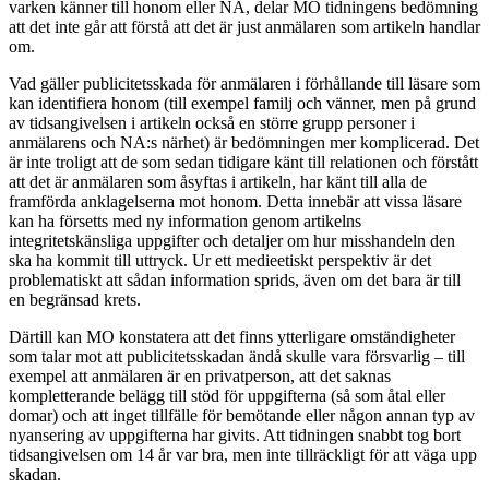
varken känner till honom eller NA, delar MO tidningens bedömning
att det inte går att förstå att det är just anmälaren som artikeln handlar
om.
Vad gäller publicitetsskada för anmälaren i förhållande till läsare som
kan identifiera honom (till exempel familj och vänner, men på grund
av tidsangivelsen i artikeln också en större grupp personer i
anmälarens och NA:s närhet) är bedömningen mer komplicerad. Det
är inte troligt att de som sedan tidigare känt till relationen och förstått
att det är anmälaren som åsyftas i artikeln, har känt till alla de
framförda anklagelserna mot honom. Detta innebär att vissa läsare
kan ha försetts med ny information genom artikelns
integritetskänsliga uppgifter och detaljer om hur misshandeln den
ska ha kommit till uttryck. Ur ett medieetiskt perspektiv är det
problematiskt att sådan information sprids, även om det bara är till
en begränsad krets.
Därtill kan MO konstatera att det finns ytterligare omständigheter
som talar mot att publicitetsskadan ändå skulle vara försvarlig – till
exempel att anmälaren är en privatperson, att det saknas
kompletterande belägg till stöd för uppgifterna (så som åtal eller
domar) och att inget tillfälle för bemötande eller någon annan typ av
nyansering av uppgifterna har givits. Att tidningen snabbt tog bort
tidsangivelsen om 14 år var bra, men inte tillräckligt för att väga upp
skadan.