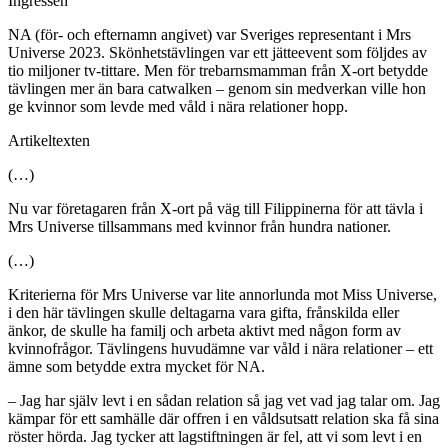
Ingressen
NA (för- och efternamn angivet) var Sveriges representant i Mrs
Universe 2023. Skönhetstävlingen var ett jätteevent som följdes av
tio miljoner tv-tittare. Men för trebarnsmamman från X-ort betydde
tävlingen mer än bara catwalken – genom sin medverkan ville hon
ge kvinnor som levde med våld i nära relationer hopp.
Artikeltexten
(…)
Nu var företagaren från X-ort på väg till Filippinerna för att tävla i
Mrs Universe tillsammans med kvinnor från hundra nationer.
(…)
Kriterierna för Mrs Universe var lite annorlunda mot Miss Universe,
i den här tävlingen skulle deltagarna vara gifta, frånskilda eller
änkor, de skulle ha familj och arbeta aktivt med någon form av
kvinnofrågor. Tävlingens huvudämne var våld i nära relationer – ett
ämne som betydde extra mycket för NA.
– Jag har själv levt i en sådan relation så jag vet vad jag talar om. Jag
kämpar för ett samhälle där offren i en våldsutsatt relation ska få sina
röster hörda. Jag tycker att lagstiftningen är fel, att vi som levt i en