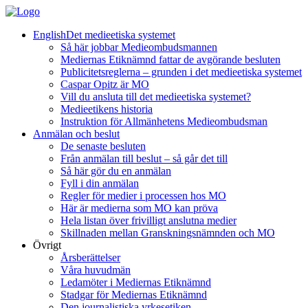
English
Det medieetiska systemet
Så här jobbar Medieombudsmannen
Mediernas Etiknämnd fattar de avgörande besluten
Publicitetsreglerna – grunden i det medieetiska systemet
Caspar Opitz är MO
Vill du ansluta till det medieetiska systemet?
Medieetikens historia
Instruktion för Allmänhetens Medieombudsman
Anmälan och beslut
De senaste besluten
Från anmälan till beslut – så går det till
Så här gör du en anmälan
Fyll i din anmälan
Regler för medier i processen hos MO
Här är medierna som MO kan pröva
Hela listan över frivilligt anslutna medier
Skillnaden mellan Granskningsnämnden och MO
Övrigt
Årsberättelser
Våra huvudmän
Ledamöter i Mediernas Etiknämnd
Stadgar för Mediernas Etiknämnd
Den journalistiska yrkesetiken