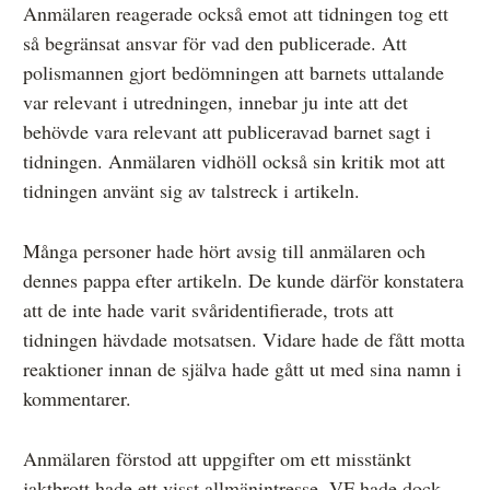
Anmälaren reagerade också emot att tidningen tog ett
så begränsat ansvar för vad den publicerade. Att
polismannen gjort bedömningen att barnets uttalande
var relevant i utredningen, innebar ju inte att det
behövde vara relevant att publiceravad barnet sagt i
tidningen. Anmälaren vidhöll också sin kritik mot att
tidningen använt sig av talstreck i artikeln.
Många personer hade hört avsig till anmälaren och
dennes pappa efter artikeln. De kunde därför konstatera
att de inte hade varit svåridentifierade, trots att
tidningen hävdade motsatsen. Vidare hade de fått motta
reaktioner innan de själva hade gått ut med sina namn i
kommentarer.
Anmälaren förstod att uppgifter om ett misstänkt
jaktbrott hade ett visst allmänintresse. VF hade dock