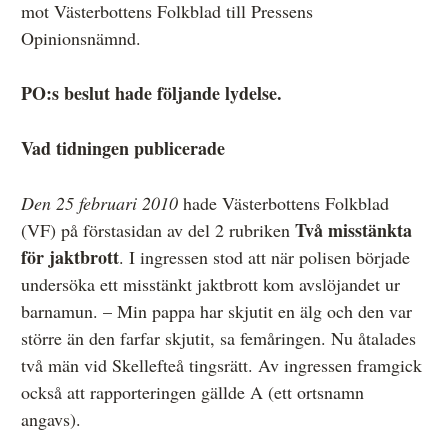
mot Västerbottens Folkblad till Pressens
Övrigt
Opinionsnämnd.
Årsberättelser
PO:s beslut hade följande lydelse.
Våra huvudmän
Vad tidningen publicerade
Ledamöter i Mediernas Etiknämnd
Stadgar för Mediernas Etiknämnd
Den 25 februari 2010
hade Västerbottens Folkblad
Den journalistiska yrkesetiken
Två misstänkta
(VF) på förstasidan av del 2 rubriken
för jaktbrott
. I ingressen stod att när polisen började
Jobba hos oss!
undersöka ett misstänkt jaktbrott kom avslöjandet ur
Pressbilder
barnamun. – Min pappa har skjutit en älg och den var
större än den farfar skjutit, sa femåringen. Nu åtalades
Så behandlar vi dina personuppgifter
två män vid Skellefteå tingsrätt. Av ingressen framgick
också att rapporteringen gällde A (ett ortsnamn
angavs).