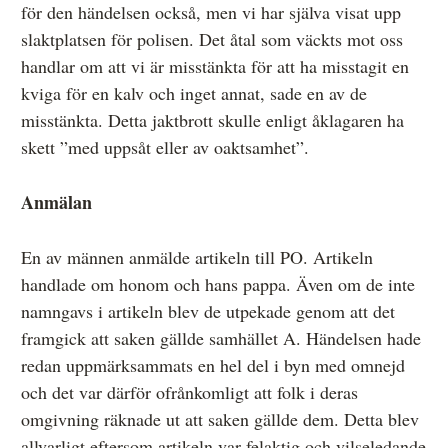
för den händelsen också, men vi har själva visat upp
slaktplatsen för polisen. Det åtal som väckts mot oss
handlar om att vi är misstänkta för att ha misstagit en
kviga för en kalv och inget annat, sade en av de
misstänkta. Detta jaktbrott skulle enligt åklagaren ha
skett ”med uppsåt eller av oaktsamhet”.
Anmälan
En av männen anmälde artikeln till PO. Artikeln
handlade om honom och hans pappa. Även om de inte
namngavs i artikeln blev de utpekade genom att det
framgick att saken gällde samhället A. Händelsen hade
redan uppmärksammats en hel del i byn med omnejd
och det var därför ofrånkomligt att folk i deras
omgivning räknade ut att saken gällde dem. Detta blev
allvarligt eftersom artikeln var felaktig och vilseledande