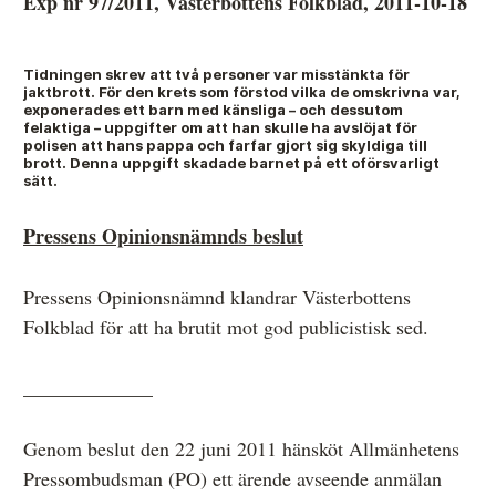
Exp nr 97/2011, Västerbottens Folkblad, 2011-10-18
Tidningen skrev att två personer var misstänkta för
Anmälan och beslut
jaktbrott. För den krets som förstod vilka de omskrivna var,
exponerades ett barn med känsliga – och dessutom
De senaste besluten
felaktiga – uppgifter om att han skulle ha avslöjat för
polisen att hans pappa och farfar gjort sig skyldiga till
brott. Denna uppgift skadade barnet på ett oförsvarligt
Från anmälan till beslut – så går det till
sätt.
Så här gör du en anmälan
Pressens Opinionsnämnds beslut
Fyll i din anmälan
Pressens Opinionsnämnd klandrar Västerbottens
Regler för medier i processen hos MO
Folkblad för att ha brutit mot god publicistisk sed.
Här är medierna som MO kan pröva
_____________
Hela listan över frivilligt anslutna medier
Skillnaden mellan Granskningsnämnden och MO
Genom beslut den 22 juni 2011 hänsköt Allmänhetens
Pressombudsman (PO) ett ärende avseende anmälan