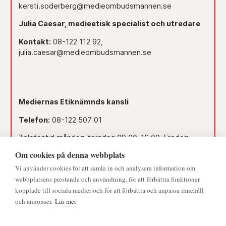
kersti.soderberg@medieombudsmannen.se
Julia Caesar, medieetisk specialist och utredare
Kontakt:
08-122 112 92,
julia.caesar@medieombudsmannen.se
Mediernas Etiknämnds kansli
Telefon:
08-122 507 01
Telefontid måndag-torsdag 09.00–16.00. Fredag
09.00–15.00.
Om cookies på denna webbplats
Dag före röd dag 09.00–12.00.
Vi använder cookies för att samla in och analysera information om
webbplatsens prestanda och användning, för att förbättra funktioner
Lunchstängt 12.00–13.00.
kopplade till sociala medier och för att förbättra och anpassa innehåll
och annonser.
Läs mer
Mejl:
namnden@medieombudsmannen.se
Postadress:
Slottsbacken 8, 111 30 Stockholm