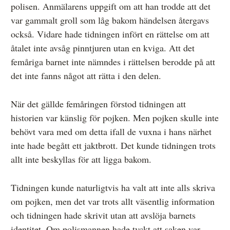
polisen. Anmälarens uppgift om att han trodde att det
var gammalt groll som låg bakom händelsen återgavs
också. Vidare hade tidningen infört en rättelse om att
åtalet inte avsåg pinntjuren utan en kviga. Att det
femåriga barnet inte nämndes i rättelsen berodde på att
det inte fanns något att rätta i den delen.
När det gällde femåringen förstod tidningen att
historien var känslig för pojken. Men pojken skulle inte
behövt vara med om detta ifall de vuxna i hans närhet
inte hade begått ett jaktbrott. Det kunde tidningen trots
allt inte beskyllas för att ligga bakom.
Tidningen kunde naturligtvis ha valt att inte alls skriva
om pojken, men det var trots allt väsentlig information
och tidningen hade skrivit utan att avslöja barnets
identitet. Om polismannen hade tyckt att saken var