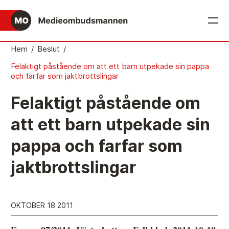
English
Hem
/
Beslut
/
Felaktigt påstående om att ett barn utpekade sin pappa
Det medieetiska systemet
och farfar som jaktbrottslingar
Så här jobbar Medieombudsmannen
Felaktigt påstående om
Mediernas Etiknämnd fattar de avgörande besluten
att ett barn utpekade sin
Publicitetsreglerna – grunden i det medieetiska
pappa och farfar som
systemet
Caspar Opitz är MO
jaktbrottslingar
Vill du ansluta till det medieetiska systemet?
Medieetikens historia
OKTOBER 18 2011
Instruktion för Allmänhetens Medieombudsman