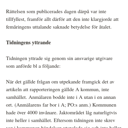
Rättelsen som publicerades dagen därpå var inte
tillfyllest, framför allt därför att den inte klargjorde att
femåringens uttalande saknade betydelse för åtalet.
Tidningens yttrande
Tidningen yttrade sig genom sin ansvarige utgivare
som anförde bl a följande:
När det gällde frågan om utpekande framgick det av
artikeln att rapporteringen gällde A kommun, inte
samhället. Anmälaren bodde inte i A utan i en annan
ort. (Anmälarens far bor i A; PO:s anm.) Kommunen
hade över 4000 invånare. Jaktområdet låg naturligtvis
inte heller i samhället. Eftersom tidningen inte skrev
var i kommunen händelsen utspelade sig och inte heller