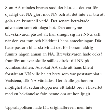
Övrigt
Som AA mindes breven stod det bl.a. att det var för
djävligt det NA gjort mot NN och att det inte var bra att
Årsberättelser
gola i en kriminell värld. Det senare betraktade
Våra huvudmän
advokaten som ett olaga hot. Den anonyme
brevskrivaren påstod att han smugit sig in i NN:s cell
Ledamöter i Mediernas Etiknämnd
när den var tom och bläddrat i hans anteckningar. Där
Stadgar för Mediernas Etiknämnd
hade pastorn bl.a. skrivit att det för honom aldrig
funnits någon annan än NA. Brevskrivaren hade också
Den journalistiska yrkesetiken
framfört att svar skulle ställas direkt till NN på
Jobba hos oss!
Kumlaanstalten. Advokat AA sade att hans klient
förstått att NN ville ha ett brev som var poststämplat i
Pressbilder
Vadstena, där NA vårdades. Det skulle ge honom
Så behandlar vi dina personuppgifter
möjlighet att sedan stoppa ner ett falskt brev i kuvertet
med en bekännelse från henne om att hon ljugit.
Uppsalapolisen hade fått originalbreven men inte