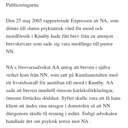
Publiceringarna
Den 25 maj 2005 rapporterade Expressen att NA, som
Anmälan och beslut
dömts till sluten psykiatrisk vård för mord och
De senaste besluten
mordförsök i Knutby hade fått brev från en anonym
brevskrivare som sade sig vara medfånge till pastor
Från anmälan till beslut – så går det till
NN.
Så här gör du en anmälan
Fyll i din anmälan
NA:s försvarsadvokat AA antog att breven i själva
verket kom från NN, som satt på Kumlaanstalten med
Regler för medier i processen hos MO
ett livstidsstraff för anstiftan till mord i Knutby. AA
Här är medierna som MO kan pröva
sade att breven innehöll ömsom kärleksförklaringar,
ömsom förtäckta dödshot. Syftet skulle vara att få hans
Hela listan över frivilligt anslutna medier
klient att ändra sina utsagor i domstolen så att NN
Skillnaden mellan Granskningsnämnden och MO
därigenom skulle få resning i målet. Enligt advokaten
handlade det om psykisk terror mot NA .