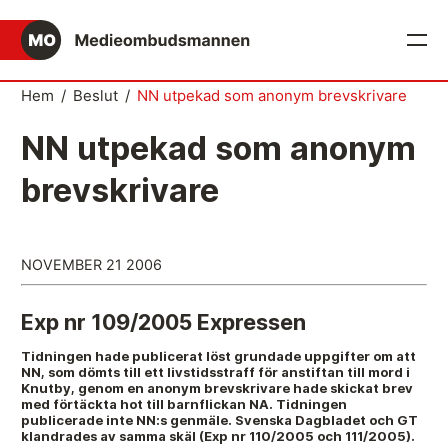
English
Hem
/
Beslut
/
NN utpekad som anonym brevskrivare
Det medieetiska systemet
NN utpekad som anonym
Så här jobbar Medieombudsmannen
brevskrivare
Mediernas Etiknämnd fattar de avgörande besluten
Publicitetsreglerna – grunden i det medieetiska
NOVEMBER 21 2006
systemet
Caspar Opitz är MO
Exp nr 109/2005 Expressen
Vill du ansluta till det medieetiska systemet?
Tidningen hade publicerat löst grundade uppgifter om att
NN, som dömts till ett livstidsstraff för anstiftan till mord i
Knutby, genom en anonym brevskrivare hade skickat brev
Medieetikens historia
med förtäckta hot till barnflickan NA. Tidningen
publicerade inte NN:s genmäle. Svenska Dagbladet och GT
Instruktion för Allmänhetens Medieombudsman
klandrades av samma skäl (Exp nr 110/2005 och 111/2005).