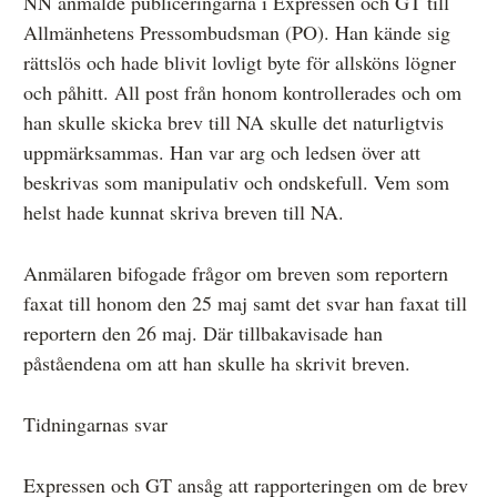
NN anmälde publiceringarna i Expressen och GT till
Allmänhetens Pressombudsman (PO). Han kände sig
rättslös och hade blivit lovligt byte för allsköns lögner
och påhitt. All post från honom kontrollerades och om
han skulle skicka brev till NA skulle det naturligtvis
uppmärksammas. Han var arg och ledsen över att
beskrivas som manipulativ och ondskefull. Vem som
helst hade kunnat skriva breven till NA.
Anmälaren bifogade frågor om breven som reportern
faxat till honom den 25 maj samt det svar han faxat till
reportern den 26 maj. Där tillbakavisade han
påståendena om att han skulle ha skrivit breven.
Tidningarnas svar
Expressen och GT ansåg att rapporteringen om de brev