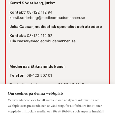
Kersti Söderberg, jurist
Kontakt
: 08-122 112 94,
kersti.soderberg@medieombudsmannen.se
Julia Caesar, medieetisk specialist och utredare
Kontakt:
08-122 112 92,
julia.caesar@medieombudsmannen.se
Mediernas Etiknämnds kansli
Telefon:
08-122 507 01
Telefontid måndag-torsdag 09.00–16.00. Fredag
09.00–15.00.
Om cookies på denna webbplats
Dag före röd dag 09.00–12.00.
Vi använder cookies för att samla in och analysera information om
webbplatsens prestanda och användning, för att förbättra funktioner
Lunchstängt 12.00–13.00.
kopplade till sociala medier och för att förbättra och anpassa innehåll