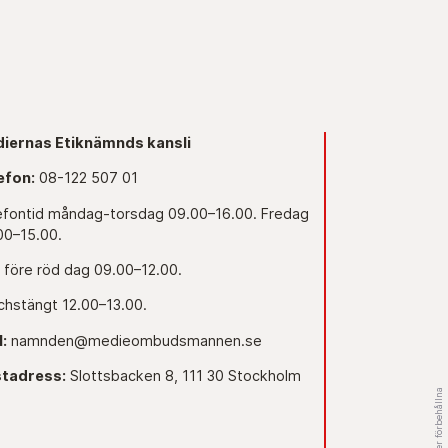
iernas Etiknämnds kansli
efon:
08-122 507 01
efontid måndag-torsdag 09.00–16.00. Fredag
00–15.00.
 före röd dag 09.00–12.00.
chstängt 12.00–13.00.
l:
namnden@medieombudsmannen.se
tadress:
Slottsbacken 8, 111 30 Stockholm