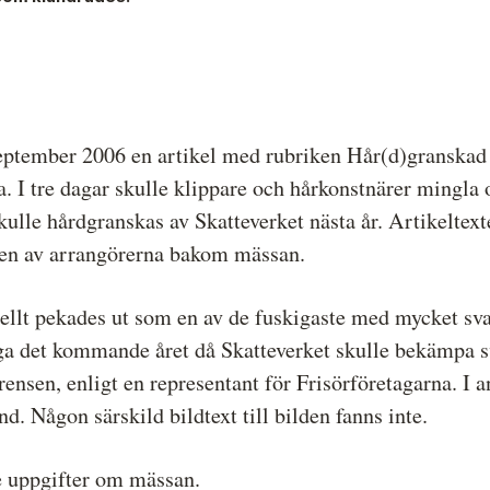
Hela listan över frivilligt anslutna medier
P
Skillnaden mellan Granskningsnämnden och
S
MO
eptember 2006 en artikel med rubriken Hår(d)granskad b
a. I tre dagar skulle klippare och hårkonstnärer mingla
kulle hårdgranskas av Skatteverket nästa år. Artikeltex
 en av arrangörerna bakom mässan.
onellt pekades ut som en av de fuskigaste med mycket sv
noga det kommande året då Skatteverket skulle bekämpa
nsen, enligt en representant för Frisörföretagarna. I an
nd. Någon särskild bildtext till bilden fanns inte.
e uppgifter om mässan.