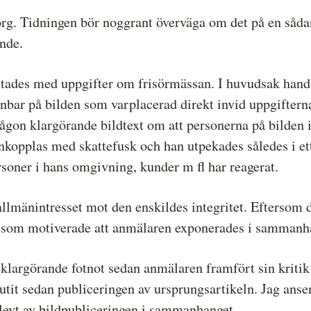
rg. Tidningen bör noggrant överväga om det på en såda
nde.
lutades med uppgifter om frisörmässan. I huvudsak hand
bar på bilden som varplacerad direkt invid uppgifterna
någon klargörande bildtext om att personerna på bilden 
pplas med skattefusk och han utpekades således i ett
rsoner i hans omgivning, kunder m fl har reagerat.
lmänintresset mot den enskildes integritet. Eftersom d
sse som motiverade att anmälaren exponerades i sammanh
 klargörande fotnot sedan anmälaren framfört sin kritik 
tit sedan publiceringen av ursprungsartikeln. Jag anser i
evt av bildpubliceringen i sammanhanget.