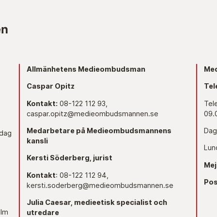
Allmänhetens Medieombudsman
Med
Caspar Opitz
Tel
Kontakt:
08-122 112 93,
Tel
caspar.opitz@medieombudsmannen.se
09.
Medarbetare på Medieombudsmannens
Dag
edag
kansli
Lun
Kersti Söderberg, jurist
Mej
Kontakt
: 08-122 112 94,
Pos
kersti.soderberg@medieombudsmannen.se
Julia Caesar, medieetisk specialist och
olm
utredare