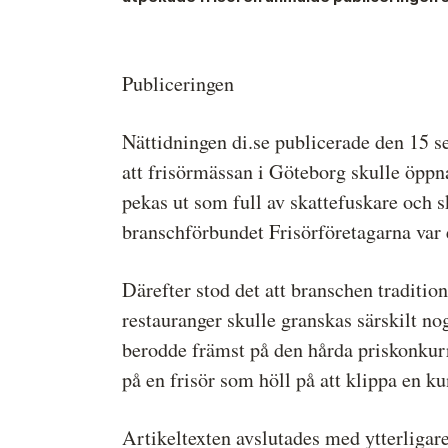
Medieetikens historia
Instruktion för Allmänhetens
Publiceringen
Medieombudsman
Nättidningen di.se publicerade den 15 s
att frisörmässan i Göteborg skulle öppn
pekas ut som full av skattefuskare och s
branschförbundet Frisörföretagarna var
Därefter stod det att branschen traditi
restauranger skulle granskas särskilt 
berodde främst på den hårda priskonkurre
på en frisör som höll på att klippa en ku
Artikeltexten avslutades med ytterligar