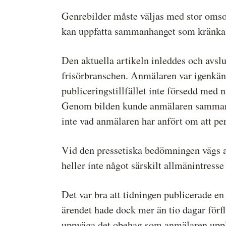
Genrebilder måste väljas med stor omso
kan uppfatta sammanhanget som kränka
Den aktuella artikeln inleddes och avs
frisörbranschen. Anmälaren var igenkänn
publiceringstillfället inte försedd med 
Genom bilden kunde anmälaren sammanko
inte vad anmälaren har anfört om att pe
Vid den pressetiska bedömningen vägs al
heller inte något särskilt allmänintre
Det var bra att tidningen publicerade en
ärendet hade dock mer än tio dagar förflu
uppväga det obehag som anmälaren uppl