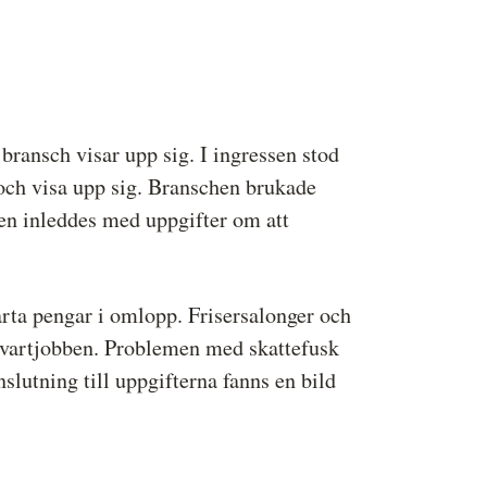
ressbilder
å behandlar vi dina personuppgifter
ransch visar upp sig. I ingressen stod
 och visa upp sig. Branschen brukade
ten inleddes med uppgifter om att
arta pengar i omlopp. Frisersalonger och
 svartjobben. Problemen med skattefusk
slutning till uppgifterna fanns en bild