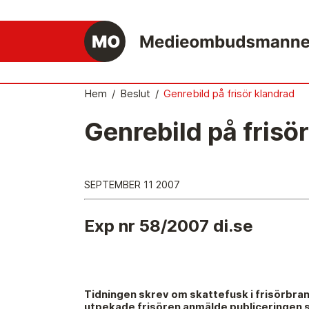
Hem
/
Beslut
/
Genrebild på frisör klandrad
Genrebild på frisö
Det medieetiska systemet
Så här jobbar Medieombudsmannen
SEPTEMBER 11 2007
Mediernas Etiknämnd fattar de avgörande
besluten
Exp nr 58/2007 di.se
Publicitetsreglerna – grunden i det
medieetiska systemet
Caspar Opitz är MO
Tidningen skrev om skattefusk i frisörbrans
Vill du ansluta till det medieetiska systeme
utpekade frisören anmälde publiceringen 