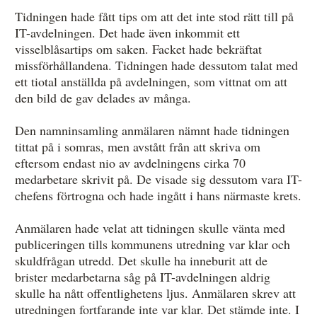
Tidningen hade fått tips om att det inte stod rätt till på
IT-avdelningen. Det hade även inkommit ett
visselblåsartips om saken. Facket hade bekräftat
missförhållandena. Tidningen hade dessutom talat med
ett tiotal anställda på avdelningen, som vittnat om att
den bild de gav delades av många.
Den namninsamling anmälaren nämnt hade tidningen
tittat på i somras, men avstått från att skriva om
eftersom endast nio av avdelningens cirka 70
medarbetare skrivit på. De visade sig dessutom vara IT-
chefens förtrogna och hade ingått i hans närmaste krets.
Anmälaren hade velat att tidningen skulle vänta med
publiceringen tills kommunens utredning var klar och
skuldfrågan utredd. Det skulle ha inneburit att de
brister medarbetarna såg på IT-avdelningen aldrig
skulle ha nått offentlighetens ljus. Anmälaren skrev att
utredningen fortfarande inte var klar. Det stämde inte. I