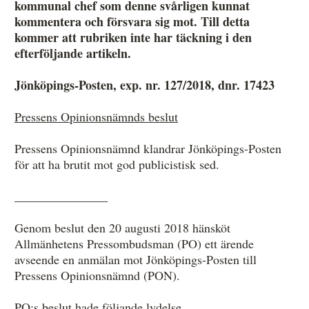
kommunal chef som denne svårligen kunnat
kommentera och försvara sig mot. Till detta
kommer att rubriken inte har täckning i den
Anmälan och beslut
efterföljande artikeln.
De senaste besluten
Jönköpings-Posten, exp. nr. 127/2018, dnr. 17423
Från anmälan till beslut – så går det till
Pressens Opinionsnämnds beslut
Så här gör du en anmälan
Pressens Opinionsnämnd klandrar Jönköpings-Posten
Fyll i din anmälan
för att ha brutit mot god publicistisk sed.
Regler för medier i processen hos MO
_______________
Här är medierna som MO kan pröva
Genom beslut den 20 augusti 2018 hänsköt
Allmänhetens Pressombudsman (PO) ett ärende
Hela listan över frivilligt anslutna medier
avseende en anmälan mot Jönköpings-Posten till
Skillnaden mellan Granskningsnämnden och MO
Pressens Opinionsnämnd (PON).
PO:s beslut
hade följande lydelse.