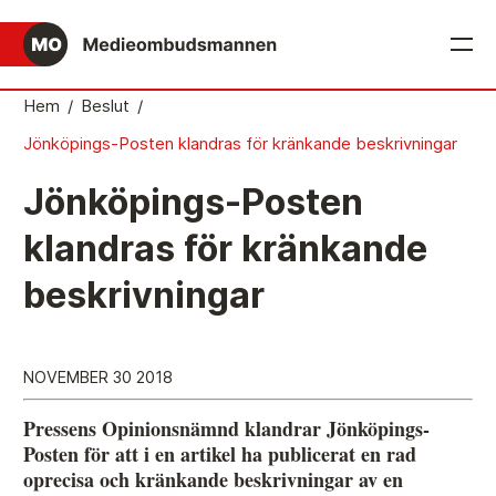
English
Hem
/
Beslut
/
Jönköpings-Posten klandras för kränkande beskrivningar
Det medieetiska systemet
Jönköpings-Posten
Så här jobbar Medieombudsmannen
klandras för kränkande
Mediernas Etiknämnd fattar de avgörande besluten
beskrivningar
Publicitetsreglerna – grunden i det medieetiska
systemet
Caspar Opitz är MO
NOVEMBER 30 2018
Vill du ansluta till det medieetiska systemet?
Pressens Opinionsnämnd klandrar Jönköpings-
Medieetikens historia
Posten för att i en artikel ha publicerat en rad
oprecisa och kränkande beskrivningar av en
Instruktion för Allmänhetens Medieombudsman