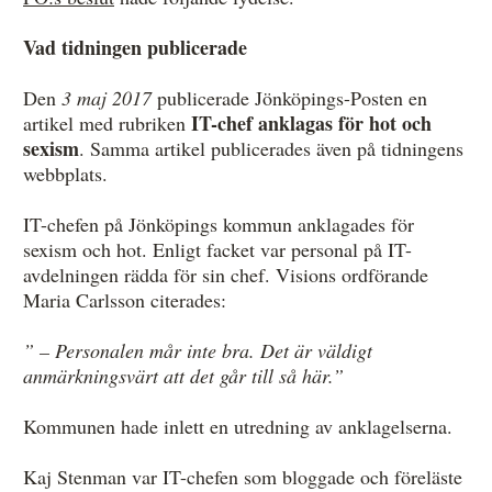
Övrigt
Vad tidningen publicerade
Årsberättelser
Den
3 maj 2017
publicerade Jönköpings-Posten en
Våra huvudmän
IT-chef anklagas för hot och
artikel med rubriken
sexism
. Samma artikel publicerades även på tidningens
Ledamöter i Mediernas Etiknämnd
webbplats.
Stadgar för Mediernas Etiknämnd
IT-chefen på Jönköpings kommun anklagades för
sexism och hot. Enligt facket var personal på IT-
Den journalistiska yrkesetiken
avdelningen rädda för sin chef. Visions ordförande
Jobba hos oss!
Maria Carlsson citerades:
Pressbilder
” – Personalen mår inte bra. Det är väldigt
anmärkningsvärt att det går till så här.”
Så behandlar vi dina personuppgifter
Kommunen hade inlett en utredning av anklagelserna.
Kaj Stenman var IT-chefen som bloggade och föreläste