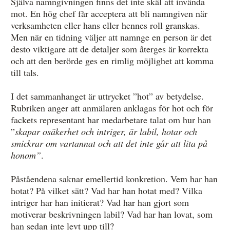
Själva namngivningen finns det inte skäl att invända
mot. En hög chef får acceptera att bli namngiven när
verksamheten eller hans eller hennes roll granskas.
Men när en tidning väljer att namnge en person är det
desto viktigare att de detaljer som återges är korrekta
och att den berörde ges en rimlig möjlighet att komma
till tals.
I det sammanhanget är uttrycket ”hot” av betydelse.
Rubriken anger att anmälaren anklagas för hot och för
fackets representant har medarbetare talat om hur han
”
skapar osäkerhet och intriger, är labil, hotar och
smickrar om vartannat och att det inte går att lita på
honom”
.
Påståendena saknar emellertid konkretion. Vem har han
hotat? På vilket sätt? Vad har han hotat med? Vilka
intriger har han initierat? Vad har han gjort som
motiverar beskrivningen labil? Vad har han lovat, som
han sedan inte levt upp till?