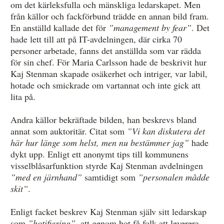
om det kärleksfulla och mänskliga ledarskapet. Men
från källor och fackförbund trädde en annan bild fram.
En anställd kallade det för
”management by fear”
. Det
hade lett till att på IT-avdelningen, där cirka 70
personer arbetade, fanns det anställda som var rädda
för sin chef. För Maria Carlsson hade de beskrivit hur
Kaj Stenman skapade osäkerhet och intriger, var labil,
hotade och smickrade om vartannat och inte gick att
lita på.
Andra källor bekräftade bilden, han beskrevs bland
annat som auktoritär. Citat som
”Vi kan diskutera det
här hur länge som helst, men nu bestämmer jag”
hade
dykt upp. Enligt ett anonymt tips till kommunens
visselblåsarfunktion styrde Kaj Stenman avdelningen
”med en järnhand”
samtidigt som
”personalen mådde
skit”
.
Enligt facket beskrev Kaj Stenman själv sitt ledarskap
som
”hotifiering”
, att genom hot få folk att leverera.