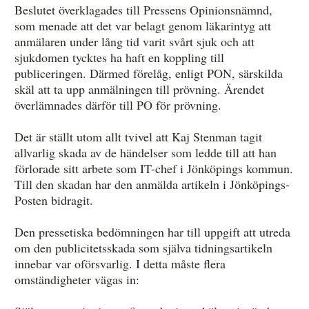
Beslutet överklagades till Pressens Opinionsnämnd,
som menade att det var belagt genom läkarintyg att
anmälaren under lång tid varit svårt sjuk och att
sjukdomen tycktes ha haft en koppling till
publiceringen. Därmed förelåg, enligt PON, särskilda
skäl att ta upp anmälningen till prövning. Ärendet
överlämnades därför till PO för prövning.
Det är ställt utom allt tvivel att Kaj Stenman tagit
allvarlig skada av de händelser som ledde till att han
förlorade sitt arbete som IT-chef i Jönköpings kommun.
Till den skadan har den anmälda artikeln i Jönköpings-
Posten bidragit.
Den pressetiska bedömningen har till uppgift att utreda
om den publicitetsskada som själva tidningsartikeln
innebar var oförsvarlig. I detta måste flera
omständigheter vägas in: