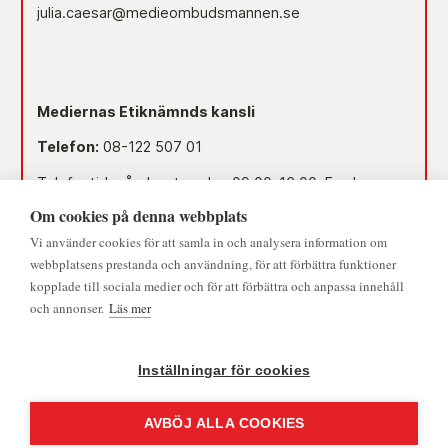
julia.caesar@medieombudsmannen.se
Mediernas Etiknämnds kansli
Telefon:
08-122 507 01
Telefontid måndag-torsdag 09.00–16.00. Fredag
09.00–15.00.
Om cookies på denna webbplats
Dag före röd dag 09.00–12.00.
Vi använder cookies för att samla in och analysera information om
© 2026 - Medieombudsmannen | Alla rättigheter förbehållna
webbplatsens prestanda och användning, för att förbättra funktioner
Lunchstängt 12.00–13.00.
kopplade till sociala medier och för att förbättra och anpassa innehåll
och annonser.
Läs mer
Mejl:
namnden@medieombudsmannen.se
Postadress:
Slottsbacken 8, 111 30 Stockholm
Inställningar för cookies
AVBÖJ ALLA COOKIES