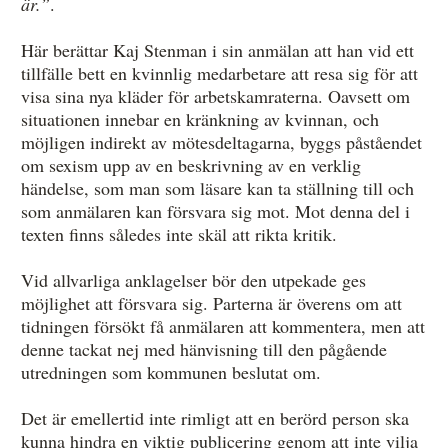
är.”
.
Här berättar Kaj Stenman i sin anmälan att han vid ett
tillfälle bett en kvinnlig medarbetare att resa sig för att
visa sina nya kläder för arbetskamraterna. Oavsett om
situationen innebar en kränkning av kvinnan, och
möjligen indirekt av mötesdeltagarna, byggs påståendet
om sexism upp av en beskrivning av en verklig
händelse, som man som läsare kan ta ställning till och
som anmälaren kan försvara sig mot. Mot denna del i
texten finns således inte skäl att rikta kritik.
Vid allvarliga anklagelser bör den utpekade ges
möjlighet att försvara sig. Parterna är överens om att
tidningen försökt få anmälaren att kommentera, men att
denne tackat nej med hänvisning till den pågående
utredningen som kommunen beslutat om.
Det är emellertid inte rimligt att en berörd person ska
kunna hindra en viktig publicering genom att inte vilja