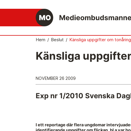
Hem
/
Beslut
/
Känsliga uppgifter om tonåring
Känsliga uppgifte
Det medieetiska systemet
Så här jobbar Medieombudsmannen
NOVEMBER 26 2009
Mediernas Etiknämnd fattar de avgörande
besluten
Exp nr 1/2010 Svenska Dag
Publicitetsreglerna – grunden i det
medieetiska systemet
Caspar Opitz är MO
I ett reportage där flera ungdomar intervjuad
Vill du ansluta till det medieetiska systeme
identifierande uppgifter om flickan, bl a var