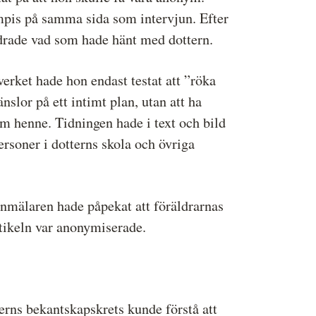
ompis på samma sida som intervjun. Efter
ndrade vad som hade hänt med dottern.
verket hade hon endast testat att ”röka
slor på ett intimt plan, utan att ha
 om henne. Tidningen hade i text och bild
rsoner i dotterns skola och övriga
nmälaren hade påpekat att föräldrarnas
tikeln var anonymiserade.
erns bekantskapskrets kunde förstå att