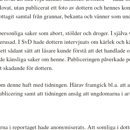
lovat, utan publicerat ett foto av dottern och hennes k
mottagit samtal från grannar, bekanta och vänner som u
personliga saker som abort, stölder och droger. I själva 
berusad. I SvD hade dottern intervjuats om kärlek och kän
 ett sådant sätt att läsare kunde förstå att det handlade
ade känsliga saker om henne. Publiceringen påverkade pe
 skadande för dottern.
 denne haft med tidningen. Härav framgick bl.a. att a
blicering samt att tidningen ansåg att ungdomarna i ar
a i reportaget hade anonymiserats. Att somliga i dott