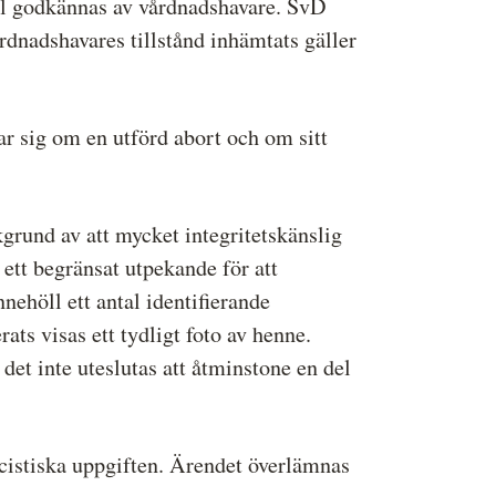
gel godkännas av vårdnadshavare. SvD
rdnadshavares tillstånd inhämtats gäller
r sig om en utförd abort och om sitt
kgrund av att mycket integritetskänslig
ett begränsat utpekande för att
nnehöll ett antal identifierande
ts visas ett tydligt foto av henne.
et inte uteslutas att åtminstone en del
icistiska uppgiften. Ärendet överlämnas