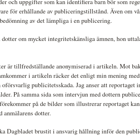
der och uppgifter som kan identifiera barn bör som re
are för erhållande av publiceringstillstånd. Även om vå
 bedömning av det lämpliga i en publicering.
dotter om mycket integritetskänsliga ämnen, hon uttala
er är tillfredställande anonymiserad i artikeln. Mot ba
amkommer i artikeln räcker det enligt min mening med 
 oförsvarlig publicitetsskada. Jag anser att reportaget i
lder. På samma sida som intervjun med dottern publicera
örekommer på de bilder som illustrerar reportaget kan d
d anmälarens dotter.
a Dagbladet brustit i ansvarig hållning inför den publ