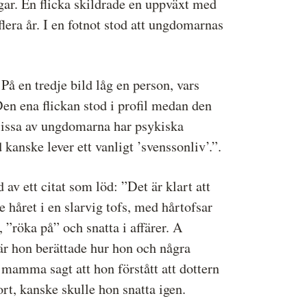
ingar. En flicka skildrade en uppväxt med
flera år. I en fotnot stod att ungdomarnas
 På en tredje bild låg en person, vars
 Den ena flickan stod i profil medan den
 ”Vissa av ungdomarna har psykiska
anske lever ett vanligt ’svenssonliv’.”.
av ett citat som löd: ”Det är klart att
 håret i en slarvig tofs, med hårtofsar
, ”röka på” och snatta i affärer. A
 när hon berättade hur hon och några
 mamma sagt att hon förstått att dottern
ort, kanske skulle hon snatta igen.