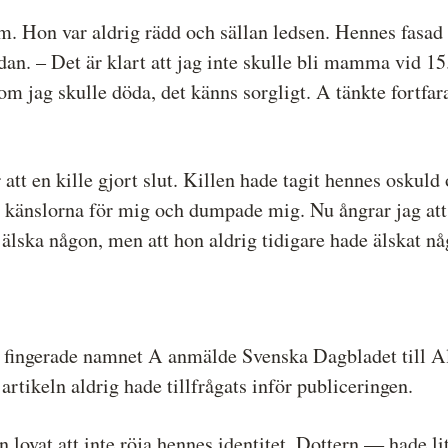
m. Hon var aldrig rädd och sällan ledsen. Hennes fasad
an. – Det är klart att jag inte skulle bli mamma vid 15.
om jag skulle döda, det känns sorgligt. A tänkte fortfar
 att en kille gjort slut. Killen hade tagit hennes oskuld
an känslorna för mig och dumpade mig. Nu ångrar jag att
 älska någon, men att hon aldrig tidigare hade älskat nå
det fingerade namnet A anmälde Svenska Dagbladet til
 artikeln aldrig hade tillfrågats inför publiceringen.
 lovat att inte röja hennes identitet. Dottern — hade li