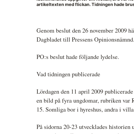
artikeltexten med flickan. Tidningen hade brust
Medieetikens historia
Instruktion för Allmänhetens
Medieombudsman
Genom beslut den 26 november 2009 hä
Dagbladet till Pressens Opinionsnämnd
PO:s beslut hade följande lydelse.
Vad tidningen publicerade
Lördagen den 11 april 2009 publicerade 
en bild på fyra ungdomar, rubriken var R
15. Somliga bor i hyreshus, andra i vill
På sidorna 20-23 utvecklades historien 