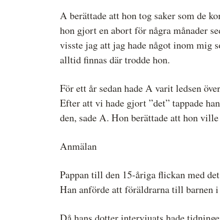
A berättade att hon tog saker som de ko
hon gjort en abort för några månader sed
visste jag att jag hade något inom mig s
alltid finnas där trodde hon.
För ett år sedan hade A varit ledsen över
Efter att vi hade gjort ”det” tappade h
den, sade A. Hon berättade att hon ville
Anmälan
Pappan till den 15-åriga flickan med 
Han anförde att föräldrarna till barnen i
Då hans dotter intervjuats hade tidningen