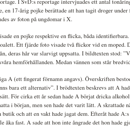
eportage. I SvD:s reportage intervjuades ett antal tonår
, en 17-årig pojke berättade att han tagit droger under 
rades av foton på ungdomar i X.
isade en pojke respektive en flicka, båda identifierbara.
toalett. Ett fjärde foto visade två flickor vid en moped.
rån, deras hår var slarvigt uppsatta. I bildtexten stod:
 svåra hemförhållanden. Medan vännen som står bredvid k
a A (ett fingerat förnamn angavs). Överskriften bestod 
ns bara ett alternativ”. I brödtexten beskrevs att A hade
sätt. För cirka ett år sedan hade A börjat dricka alkohol
snatta i början, men sen hade det varit lätt. A skrattade
n butik och att en vakt hade jagat dem. Efteråt hade A:s
lle åka fast. A sade att hon inte ångrade det hon hade gj