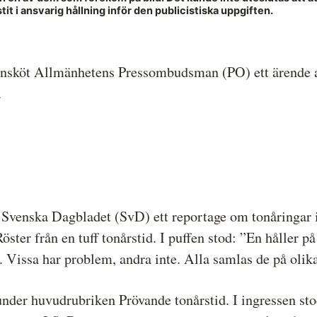
it i ansvarig hållning inför den publicistiska uppgiften.
Hela listan över frivilligt anslutna medier
P
Skillnaden mellan Granskningsnämnden och
S
MO
nsköt Allmänhetens Pressombudsman (PO) ett ärende 
.
Svenska Dagbladet (SvD) ett reportage om tonåringar i
öster från en tuff tonårstid. I puffen stod: ”En håller 
a. Vissa har problem, andra inte. Alla samlas de på olik
under huvudrubriken Prövande tonårstid. I ingressen sto