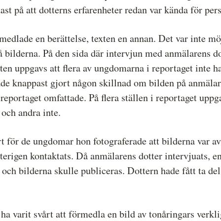
st på att dotterns erfarenheter redan var kända för per
medlade en berättelse, texten en annan. Det var inte möj
å bilderna. På den sida där intervjun med anmälarens 
exten uppgavs att flera av ungdomarna i reportaget inte
ade knappast gjort någon skillnad om bilden på anmälar
eportaget omfattade. På flera ställen i reportaget upp
och andra inte.
t för de ungdomar hon fotograferade att bilderna var av
rigen kontaktats. Då anmälarens dotter intervjuats, en
och bilderna skulle publiceras. Dottern hade fått ta del
ha varit svårt att förmedla en bild av tonåringars verkl