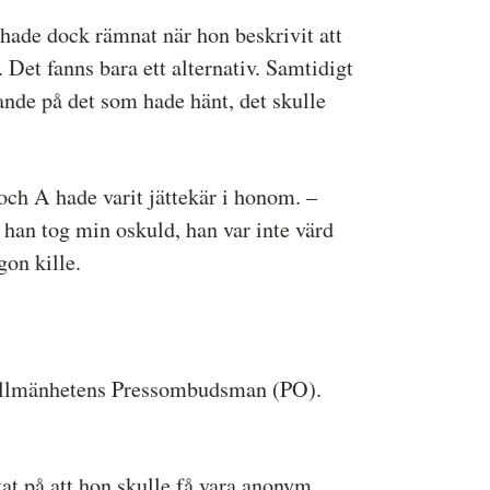
 hade dock rämnat när hon beskrivit att
 Det fanns bara ett alternativ. Samtidigt
ande på det som hade hänt, det skulle
 och A hade varit jättekär i honom. –
 han tog min oskuld, han var inte värd
gon kille.
l Allmänhetens Pressombudsman (PO).
tat på att hon skulle få vara anonym.