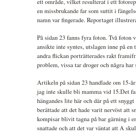
ett område, vilket resulterat i ett fotor
en missbrukande far som suttit i fängelse
namn var fingerade. Reportaget illustre
På sidan 23 fanns fyra foton. Två foton v
ansikte inte syntes, utslagen inne på en 
andra flickan porträtterades rakt framif
problem, vissa tar droger och några har
Artikeln på sidan 23 handlade om 15-årig
jag inte skulle bli mamma vid 15.Det fan
hängandes lite här och där på ett snyggt 
berättade att det hade varit nervöst att 
kompisar blivit tagna på bar gärning i e
snattade och att det var väntat att A sku