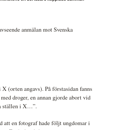
ressbilder
å behandlar vi dina personuppgifter
avseende anmälan mot Svenska
 X (orten angavs). På förstasidan fanns
på med droger, en annan gjorde abort vid
a ställen i X…”.
d att en fotograf hade följt ungdomar i