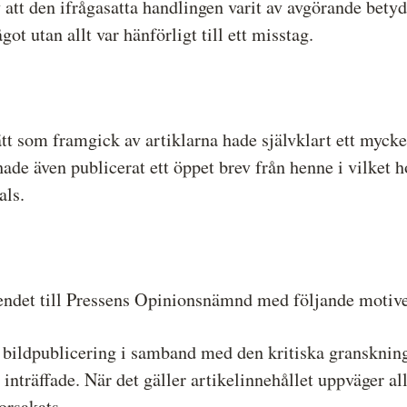
 att den ifrågasatta handlingen varit av avgörande betyde
ot utan allt var hänförligt till ett misstag.
ätt som framgick av artiklarna hade självklart ett mycke
e även publicerat ett öppet brev från henne i vilket ho
als.
rendet till Pressens Opinionsnämnd med följande motive
 bildpublicering i samband med den kritiska granskning
 inträffade. När det gäller artikelinnehållet uppväger al
orsakats.