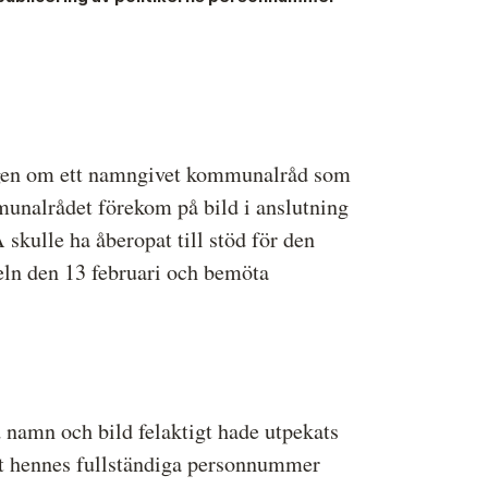
ressbilder
å behandlar vi dina personuppgifter
ingen om ett namngivet kommunalråd som
munalrådet förekom på bild i anslutning
 skulle ha åberopat till stöd för den
eln den 13 februari och bemöta
namn och bild felaktigt hade utpekats
tt hennes fullständiga personnummer