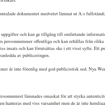
 omtalade dokumentet medvetet lämnat ut A:s fullständ
uppgifter och kan ge tillgång till omfattande informat
om personnummer offentliga och kan erhållas från olika
 insats och kan förutsättas ske i ett visst syfte. Ett 
ranledda av publiceringen.
er är inte förenlig med god publicistisk sed. Nya Wer
 personnumret lämnades omaskat för att styrka autentici
n hanteras med viss varsamhet men de är inte hemliga oc