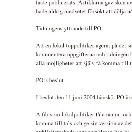
hade publicerats. Artiklarna gav sken av
hade aldrig medvetet försökt att dölja någ
Tidningens yttrande till PO
Att en lokal toppolitiker agerat på det s
kommentera uppgifterna och tidningen had
alla möjligheter att själv få komma till t
PO:s beslut
I beslut den 11 juni 2004 hänsköt PO ä
A får som lokalpolitiker tåla namn- och
komma till tals och ge sin version av det
publicitetsskada som anmälaren kan ha 