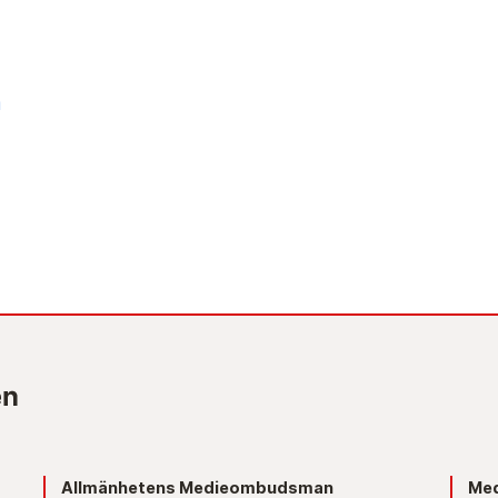
n
Allmänhetens Medieombudsman
Med