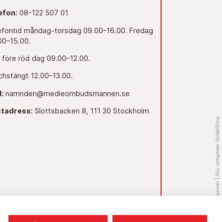
efon:
08-122 507 01
efontid måndag-torsdag 09.00–16.00. Fredag
00–15.00.
 före röd dag 09.00–12.00.
chstängt 12.00–13.00.
l:
namnden@medieombudsmannen.se
tadress:
Slottsbacken 8, 111 30 Stockholm
© 2026 - Medieombudsmannen | Alla rättigheter förbehållna