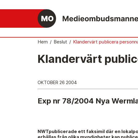
Hem
/
Beslut
/
Klandervärt publicera person
Klandervärt publ
Det medieetiska systemet
Så här jobbar Medieombudsmannen
OKTOBER 26 2004
Mediernas Etiknämnd fattar de avgörande
besluten
Exp nr 78/2004 Nya Werml
Publicitetsreglerna – grunden i det
medieetiska systemet
Caspar Opitz är MO
NWTpublicerade ett faksimil där en lokal
Vill du ansluta till det medieetiska systeme
erhållas från olika myndigheter kan public