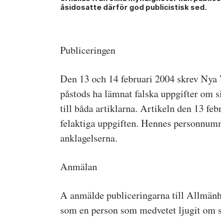
åsidosatte därför god publicistisk sed.
Medieetikens historia
Instruktion för Allmänhetens
Medieombudsman
Publiceringen
Den 13 och 14 februari 2004 skrev Nya
påstods ha lämnat falska uppgifter om 
till båda artiklarna. Artikeln den 13 feb
felaktiga uppgiften. Hennes personnumme
anklagelserna.
Anmälan
A anmälde publiceringarna till Allmän
som en person som medvetet ljugit om s