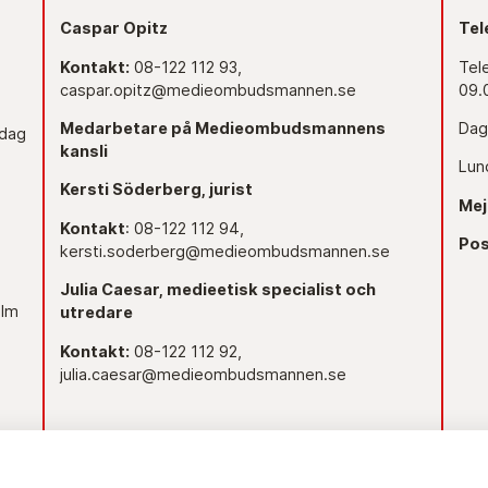
Caspar Opitz
Tel
Kontakt:
08-122 112 93,
Tel
caspar.opitz@medieombudsmannen.se
09.
Medarbetare på Medieombudsmannens
Dag
edag
kansli
Lun
Kersti Söderberg, jurist
Mej
Kontakt
: 08-122 112 94,
Pos
kersti.soderberg@medieombudsmannen.se
Julia Caesar, medieetisk specialist och
olm
utredare
Kontakt:
08-122 112 92,
julia.caesar@medieombudsmannen.se