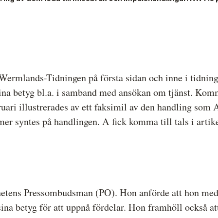
Hela listan över frivilligt anslutna medier
P
Skillnaden mellan Granskningsnämnden och
S
MO
 Wermlands-Tidningen på första sidan och inne i tidn
sina betyg bl.a. i samband med ansökan om tjänst. Kom
ruari illustrerades av ett faksimil av den handling som A
r syntes på handlingen. A fick komma till tals i artik
hetens Pressombudsman (PO). Hon anförde att hon med 
ina betyg för att uppnå fördelar. Hon framhöll också a