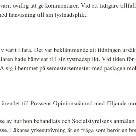
arit ovillig att ge kommentarer. Vid ett tidigare tillfäll
 hänvisning till sin tystnadsplikt.
v varit i fara. Det var beklämmande att tidningen ursäkt
ren hade hänvisat till sin tystnadsplikt. Vid tiden för
 A sig i hemmet på semestersemester med påslagen mob
O ärendet till Pressens Opinionsnämnd med följande mo
lse av hur hon behandlats och Socialstyrelsens anmälan 
e. Läkares yrkesutövning är en fråga som berör en bre