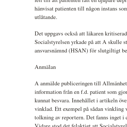
hänvisat patienten till någon instans so
utlåtande.
Det uppgavs också att läkaren kritiserad
Socialstyrelsen yrkade på att A skulle s
ansvarsnämnd (HSAN) för slutgiltigt bes
Anmälan
A anmälde publiceringen till Allmänhet
information från en f.d. patient som gjo
kunnat besvara. Innehållet i artikeln ö
vinklad. Ett exempel på sådan vinkling v
tolkning av reportern. Det fanns inget i
Vidare stod det felaktigt att Socialstyre