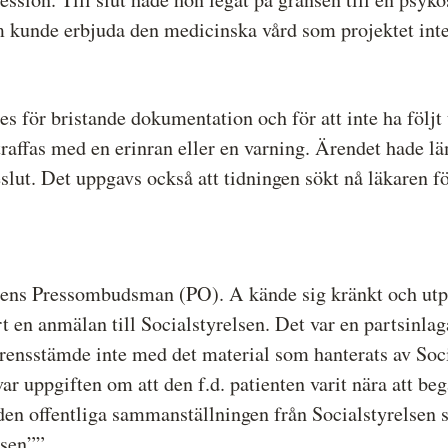
m kunde erbjuda den medicinska vård som projektet inte 
es för bristande dokumentation och för att inte ha följ
traffas med en erinran eller en varning. Ärendet hade l
lut. Det uppgavs också att tidningen sökt nå läkaren f
ens Pressombudsman (PO). A kände sig kränkt och utpe
rt en anmälan till Socialstyrelsen. Det var en partsinla
verensstämde inte med det material som hanterats av Soc
ar uppgiften om att den f.d. patienten varit nära att be
 den offentliga sammanställningen från Socialstyrelsen 
lsen””.