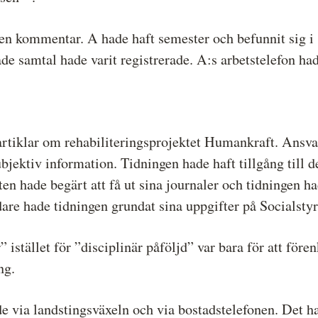
en kommentar. A hade haft semester och befunnit sig i
e samtal hade varit registrerade. A:s arbetstelefon hade
 artiklar om rehabiliteringsprojektet Humankraft. Ansva
subjektiv information. Tidningen hade haft tillgång till 
n hade begärt att få ut sina journaler och tidningen had
dare hade tidningen grundat sina uppgifter på Socialstyr
 istället för ”disciplinär påföljd” var bara för att före
ng.
de via landstingsväxeln och via bostadstelefonen. Det h