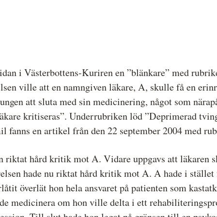
Hela listan över frivilligt anslutna medier
P
Skillnaden mellan Granskningsnämnden och
S
MO
dan i Västerbottens-Kuriren en ”blänkare” med rubriken
sen ville att en namngiven läkare, A, skulle få en erin
vungen att sluta med sin medicinering, något som närapå
kare kritiseras”. Underrubriken löd ”Deprimerad tving
mil fanns en artikel från den 22 september 2004 med rub
n riktat hård kritik mot A. Vidare uppgavs att läkaren sk
elsen hade nu riktat hård kritik mot A. A hade i stället f
åtit överlät hon hela ansvaret på patienten som kastatka
de medicinera om hon ville delta i ett rehabiliteringsp
ression. Till slut hade hon legat på gränsen till en psykos