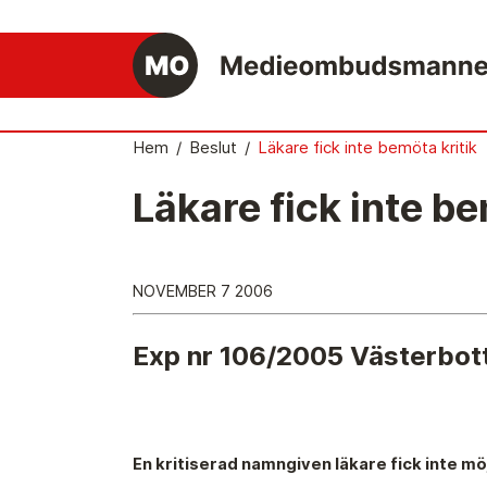
Hem
/
Beslut
/
Läkare fick inte bemöta kritik
Läkare fick inte be
Det medieetiska systemet
Så här jobbar Medieombudsmannen
NOVEMBER 7 2006
Mediernas Etiknämnd fattar de avgörande
besluten
Exp nr 106/2005 Västerbot
Publicitetsreglerna – grunden i det
medieetiska systemet
Caspar Opitz är MO
En kritiserad namngiven läkare fick inte möj
Vill du ansluta till det medieetiska systeme