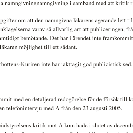
 tåla namngivningnamngivning i samband med att kritik r
ppgifter om att den namngivna läkarens agerande lett til
nklagelserna varav så allvarlig art att publiceringen, fr
 samtidigt bemötande. Det har i ärendet inte framkommit 
äkaren möjlighet till ett sådant.
ottens-Kuriren inte har iakttagit god publicistisk sed.
mit med en detaljerad redogörelse för de försök till 
en telefonintervju med A från den 23 augusti 2005.
cialstyrelsens kritik mot A kom hade i slutet av decemb