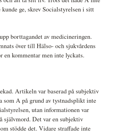
kunde ge, skrev Socialstyrelsen i sitt
t upp borttagandet av medicineringen.
ämnats över till Hälso- och sjukvårdens
ör en kommentar men inte lyckats.
kad. Artikeln var baserad på subjektiv
ga som A på grund av tystnadsplikt inte
ialstyrelsen, utan informationen var
gå självmord. Det var en subjektiv
som stödde det. Vidare straffade inte