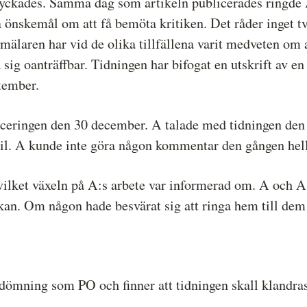
ckades. Samma dag som artikeln publicerades ringde A
önskemål om att få bemöta kritiken. Det råder inget tv
älaren har vid de olika tillfällena varit medveten om a
sig oanträffbar. Tidningen har bifogat en utskrift av e
ptember.
liceringen den 30 december. A talade med tidningen de
ail. A kunde inte göra någon kommentar den gången helle
ilket växeln på A:s arbete var informerad om. A och A
kan. Om någon hade besvärat sig att ringa hem till dem 
ning som PO och finner att tidningen skall klandras f