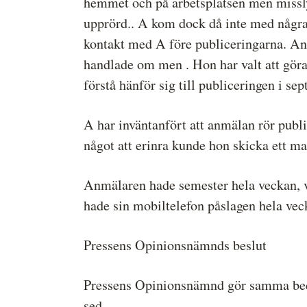
hemmet och på arbetsplatsen men missly
upprörd.. A kom dock då inte med några 
kontakt med A före publiceringarna. Anm
handlade om men . Hon har valt att göra 
förstå hänför sig till publiceringen i se
A har inväntanfört att anmälan rör pub
något att erinra kunde hon skicka ett m
Anmälaren hade semester hela veckan, v
hade sin mobiltelefon påslagen hela vec
Pressens Opinionsnämnds beslut
Pressens Opinionsnämnd gör samma bedöm
sed.