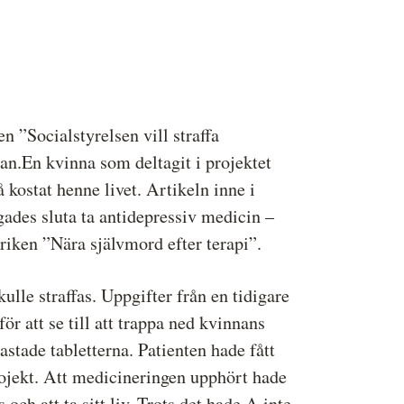
ressbilder
å behandlar vi dina personuppgifter
 ”Socialstyrelsen vill straffa
ran.En kvinna som deltagit i projektet
 kostat henne livet. Artikeln inne i
ades sluta ta antidepressiv medicin –
riken ”Nära självmord efter terapi”.
ulle straffas. Uppgifter från en tidigare
ör att se till att trappa ned kvinnans
stade tabletterna. Patienten hade fått
rojekt. Att medicineringen upphört hade
 och att ta sitt liv. Trots det hade A inte