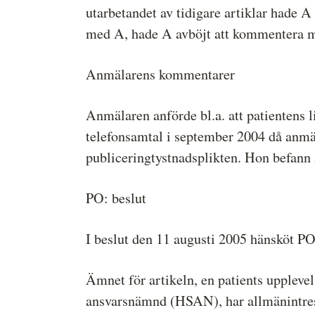
utarbetandet av tidigare artiklar hade A v
med A, hade A avböjt att kommentera med
Anmälarens kommentarer
Anmälaren anförde bl.a. att patientens li
telefonsamtal i september 2004 då anmäla
publiceringtystnadsplikten. Hon befann
PO: beslut
I beslut den 11 augusti 2005 hänsköt P
Ämnet för artikeln, en patients uppleve
ansvarsnämnd (HSAN), har allmänintress