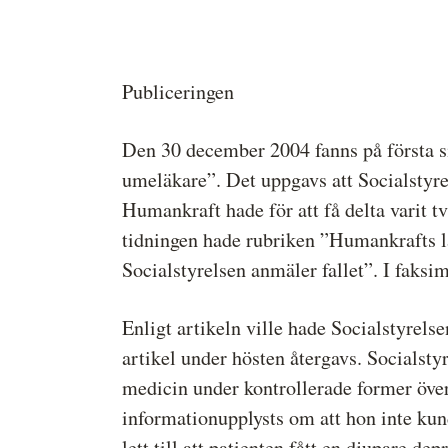
Medieetikens historia
Instruktion för Allmänhetens
Medieombudsman
Publiceringen
Den 30 december 2004 fanns på första si
umeläkare”. Det uppgavs att Socialstyrel
Humankraft hade för att få delta varit t
tidningen hade rubriken ”Humankrafts lä
Socialstyrelsen anmäler fallet”. I faksi
Enligt artikeln ville hade Socialstyrelse
artikel under hösten återgavs. Socialstyr
medicin under kontrollerade former överl
informationupplysts om att hon inte kun
lett till att patienten fått en djupare dep