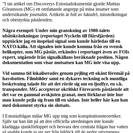
”I sin artikel om Discoverys Estoniadokumentär gjorde Mattias
Göransson (MG) ett omfattande angrepp på mina insatser som
undersökande journalist. Artikeln är full av faktafel, misstolkningar
och obestyrkta påståenden.
Några exempel: Under min granskning av 1980-talets
ubåtskränkningar (reportaget Nyckeln till Hårsfjärden)
upptäckte jag en inspelad signal som kunde härledas till en
NATO-källa. Att signalen inte kunde komma från en svensk
helikopter, som MG påstår, erkändes i reportaget även av FOIs
expert, utgående från signalkällans beräknade position. Någon
dokumentation som visar motsatsen kan MG inte visa upp.
Vid samma tid lokaliserades genom pejling ett okänt föremål på
havsbotten. Filmbilder samt en dykares teckning och muntliga
beskrivning talade för att det rörde sig om en ljudfyr, en s.k.
transponder. MG accepterar okritiskt Försvarets påstående att
det var en gammal avskjuten granat, men förklarar inte hur
man kunde pejla sig fram till en sådan. Inte heller här kan han
med dokument styrka sin slutsats.
I Estoniafrågan målar MG upp mig som konspirationsteoretiker.
Själv tar han lätt på att den officiella utredningen inte kunde
klarlägga sjunkförloppet och besvara den centrala frågan hur vatten
så snabbt kunde ta sig ner från bildäck till de nedre utrymmena.