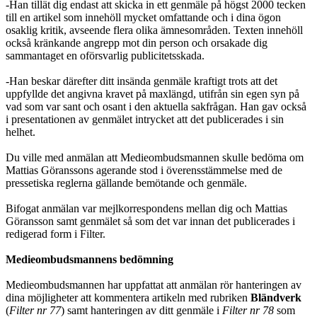
-Han tillät dig endast att skicka in ett genmäle på högst 2000 tecken
till en artikel som innehöll mycket omfattande och i dina ögon
osaklig kritik, avseende flera olika ämnesområden. Texten innehöll
också kränkande angrepp mot din person och orsakade dig
sammantaget en oförsvarlig publicitetsskada.
-Han beskar därefter ditt insända genmäle kraftigt trots att det
uppfyllde det angivna kravet på maxlängd, utifrån sin egen syn på
vad som var sant och osant i den aktuella sakfrågan. Han gav också
i presentationen av genmälet intrycket att det publicerades i sin
helhet.
Du ville med anmälan att Medieombudsmannen skulle bedöma om
Mattias Göranssons agerande stod i överensstämmelse med de
pressetiska reglerna gällande bemötande och genmäle.
Bifogat anmälan var mejlkorrespondens mellan dig och Mattias
Göransson samt genmälet så som det var innan det publicerades i
redigerad form i Filter.
Medieombudsmannens bedömning
Medieombudsmannen har uppfattat att anmälan rör hanteringen av
dina möjligheter att kommentera artikeln med rubriken
Bländverk
(
Filter nr 77
) samt hanteringen av ditt genmäle i
Filter nr 78
som