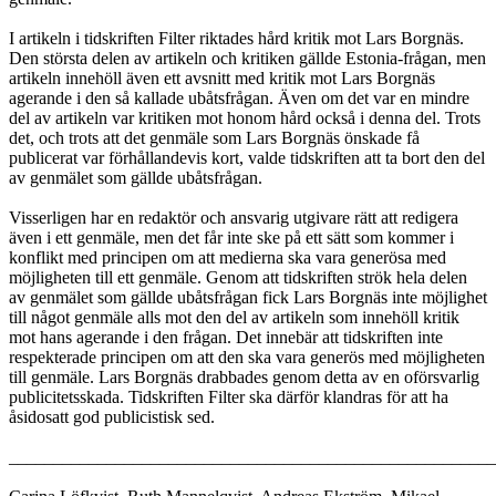
I artikeln i tidskriften Filter riktades hård kritik mot Lars Borgnäs.
Den största delen av artikeln och kritiken gällde Estonia-frågan, men
artikeln innehöll även ett avsnitt med kritik mot Lars Borgnäs
agerande i den så kallade ubåtsfrågan. Även om det var en mindre
del av artikeln var kritiken mot honom hård också i denna del. Trots
det, och trots att det genmäle som Lars Borgnäs önskade få
publicerat var förhållandevis kort, valde tidskriften att ta bort den del
av genmälet som gällde ubåtsfrågan.
Visserligen har en redaktör och ansvarig utgivare rätt att redigera
även i ett genmäle, men det får inte ske på ett sätt som kommer i
konflikt med principen om att medierna ska vara generösa med
möjligheten till ett genmäle. Genom att tidskriften strök hela delen
av genmälet som gällde ubåtsfrågan fick Lars Borgnäs inte möjlighet
till något genmäle alls mot den del av artikeln som innehöll kritik
mot hans agerande i den frågan. Det innebär att tidskriften inte
respekterade principen om att den ska vara generös med möjligheten
till genmäle. Lars Borgnäs drabbades genom detta av en oförsvarlig
publicitetsskada. Tidskriften Filter ska därför klandras för att ha
åsidosatt god publicistisk sed.
_______________________________________________________