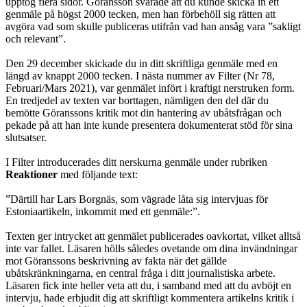
upptog flera sidor. Göransson svarade att du kunde skicka in ett
genmäle på högst 2000 tecken, men han förbehöll sig rätten att
avgöra vad som skulle publiceras utifrån vad han ansåg vara ”sakligt
och relevant”.
Den 29 december skickade du in ditt skriftliga genmäle med en
längd av knappt 2000 tecken. I nästa nummer av Filter (Nr 78,
Februari/Mars 2021), var genmälet infört i kraftigt nerstruken form.
En tredjedel av texten var borttagen, nämligen den del där du
bemötte Göranssons kritik mot din hantering av ubåtsfrågan och
pekade på att han inte kunde presentera dokumenterat stöd för sina
slutsatser.
I Filter introducerades ditt nerskurna genmäle under rubriken
Reaktioner
med följande text:
”Därtill har Lars Borgnäs, som vägrade låta sig intervjuas för
Estoniaartikeln, inkommit med ett genmäle:”.
Texten ger intrycket att genmälet publicerades oavkortat, vilket alltså
inte var fallet. Läsaren hölls således ovetande om dina invändningar
mot Göranssons beskrivning av fakta när det gällde
ubåtskränkningarna, en central fråga i ditt journalistiska arbete.
Läsaren fick inte heller veta att du, i samband med att du avböjt en
intervju, hade erbjudit dig att skriftligt kommentera artikelns kritik i