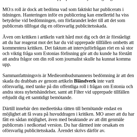
MO:s roll är dock att bedöma vad som faktiskt har publicerats i
tidningen. Hanteringen inför en publicering kan emellertid ha viss
betydelse vid bedömningen, om förfarandet leder till att det som
publicerats tillfogat dig en oförsvarlig publicitetsskada.
Även om kritiken i artikeln varit hård mot dig och det är förståeligt
att du har reagerat mot det har du vid upprepade tillfällen ombetts att
kommentera kritiken. Det faktum att intervjuförfrågan rört en så stor
och viktig fråga som Estonias förlisning gör att du kunde ha förstått
att andra frågor om din roll som journalist skulle ha kunnat komma
upp.
Sammanfattningsvis är Medieombudsmannens bedömning är att den
skada du drabbats av genom artikeln
Bländverk
inte varit
oförsvarlig, med tanke på din offentliga roll i frågan om Estonia och
andra stora nyhetshändelser, samt att Filter vid upprepade tillfällen
erbjudit dig ett samtidigt bemötande.
Därtill innebär den medieetiska rätten till bemötande endast en
möjlighet att få svara på huvuddragen i kritiken. MO anser att du har
fått en sådan möjlighet, även med beaktande av att ditt genmäle
publicerats i nedkortad version. Du har därmed inte orsakats en
oförsvarlig publicitetsskada. Ärendet skrivs därför av.