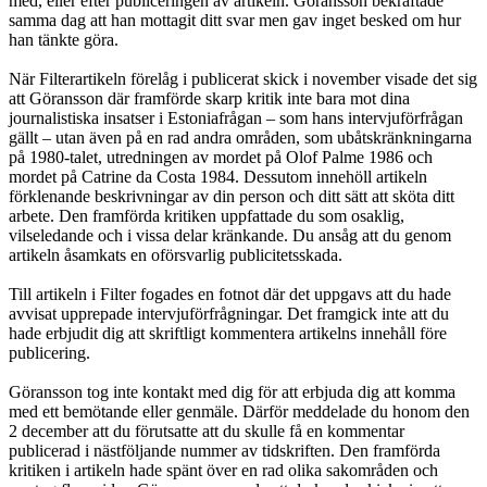
med, eller efter publiceringen av artikeln. Göransson bekräftade
samma dag att han mottagit ditt svar men gav inget besked om hur
han tänkte göra.
När Filterartikeln förelåg i publicerat skick i november visade det sig
att Göransson där framförde skarp kritik inte bara mot dina
journalistiska insatser i Estoniafrågan – som hans intervjuförfrågan
gällt – utan även på en rad andra områden, som ubåtskränkningarna
på 1980-talet, utredningen av mordet på Olof Palme 1986 och
mordet på Catrine da Costa 1984. Dessutom innehöll artikeln
förklenande beskrivningar av din person och ditt sätt att sköta ditt
arbete. Den framförda kritiken uppfattade du som osaklig,
vilseledande och i vissa delar kränkande. Du ansåg att du genom
artikeln åsamkats en oförsvarlig publicitetsskada.
Till artikeln i Filter fogades en fotnot där det uppgavs att du hade
avvisat upprepade intervjuförfrågningar. Det framgick inte att du
hade erbjudit dig att skriftligt kommentera artikelns innehåll före
publicering.
Göransson tog inte kontakt med dig för att erbjuda dig att komma
med ett bemötande eller genmäle. Därför meddelade du honom den
2 december att du förutsatte att du skulle få en kommentar
publicerad i nästföljande nummer av tidskriften. Den framförda
kritiken i artikeln hade spänt över en rad olika sakområden och