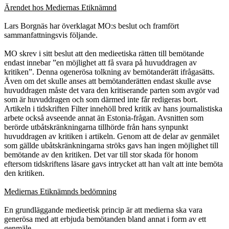
Ärendet hos Mediernas Etiknämnd
Lars Borgnäs har överklagat MO:s beslut och framfört
sammanfattningsvis följande.
MO skrev i sitt beslut att den medieetiska rätten till bemötande
endast innebar ”en möjlighet att få svara på huvuddragen av
kritiken”. Denna ogenerösa tolkning av bemötanderätt ifrågasätts.
Även om det skulle anses att bemötanderätten endast skulle avse
huvuddragen måste det vara den kritiserande parten som avgör vad
som är huvuddragen och som därmed inte får redigeras bort.
Artikeln i tidskriften Filter innehöll bred kritik av hans journalistiska
arbete också avseende annat än Estonia-frågan. Avsnitten som
berörde utbåtskränkningarna tillhörde från hans synpunkt
huvuddragen av kritiken i artikeln. Genom att de delar av genmälet
som gällde ubåtskränkningarna ströks gavs han ingen möjlighet till
bemötande av den kritiken. Det var till stor skada för honom
eftersom tidskriftens läsare gavs intrycket att han valt att inte bemöta
den kritiken.
Mediernas Etiknämnds bedömning
En grundläggande medieetisk princip är att medierna ska vara
generösa med att erbjuda bemötanden bland annat i form av ett
genmäle.