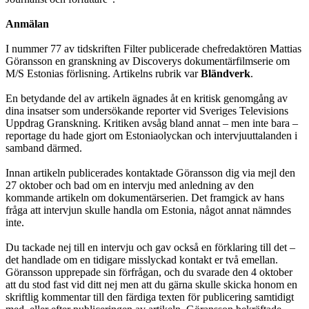
Anmälan
I nummer 77 av tidskriften Filter publicerade chefredaktören Mattias
Göransson en granskning av Discoverys dokumentärfilmserie om
M/S Estonias förlisning. Artikelns rubrik var
Bländverk
.
En betydande del av artikeln ägnades åt en kritisk genomgång av
dina insatser som undersökande reporter vid Sveriges Televisions
Uppdrag Granskning. Kritiken avsåg bland annat – men inte bara –
reportage du hade gjort om Estoniaolyckan och intervjuuttalanden i
samband därmed.
Innan artikeln publicerades kontaktade Göransson dig via mejl den
27 oktober och bad om en intervju med anledning av den
kommande artikeln om dokumentärserien. Det framgick av hans
fråga att intervjun skulle handla om Estonia, något annat nämndes
inte.
Du tackade nej till en intervju och gav också en förklaring till det –
det handlade om en tidigare misslyckad kontakt er två emellan.
Göransson upprepade sin förfrågan, och du svarade den 4 oktober
att du stod fast vid ditt nej men att du gärna skulle skicka honom en
skriftlig kommentar till den färdiga texten för publicering samtidigt