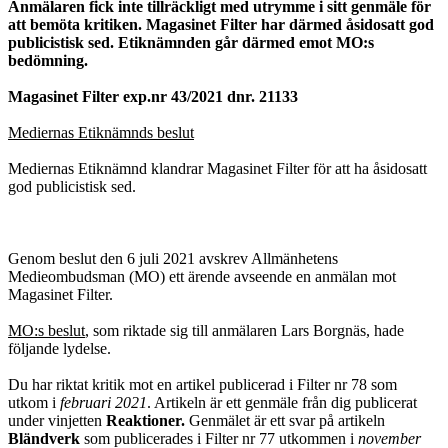
Anmälaren fick inte tillräckligt med utrymme i sitt genmäle för
att bemöta kritiken. Magasinet Filter har därmed åsidosatt god
publicistisk sed. Etiknämnden går därmed emot MO:s
bedömning.
Magasinet Filter exp.nr 43/2021 dnr. 21133
Mediernas Etiknämnds beslut
Mediernas Etiknämnd klandrar Magasinet Filter för att ha åsidosatt
god publicistisk sed.
Genom beslut den 6 juli 2021 avskrev Allmänhetens
Medieombudsman (MO) ett ärende avseende en anmälan mot
Magasinet Filter.
MO:s beslut
, som riktade sig till anmälaren Lars Borgnäs, hade
följande lydelse.
Du har riktat kritik mot en artikel publicerad i Filter nr 78 som
utkom i
februari 2021
. Artikeln är ett genmäle från dig publicerat
under vinjetten
Reaktioner.
Genmälet är ett svar på artikeln
Bländverk
som publicerades i Filter nr 77 utkommen i
november