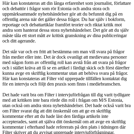
Här kan konstateras att din långa erfarenhet som journalist, författare
och debattör i frågor som rör Estonia och andra stora och
uppmärksammade nyhetshändelser gör att du befunnit dig på en
offentlig arena när det gäller dessa frågor. Du har själv i bokform,
reportage och debattartiklar framfört teorier och riktat kritik mot
andra som hanterat dessa stora nyhetshändelser. Det gör att du själv
måste tåla ett stort mått av kritisk granskning av dina publiceringar
och ditt agerande.
Det står var och en fritt att bestämma om man vill svara på frågor
från medier eller inte. Det är dock ovanligt att medievana personer
med någon form av offentlig roll kan avstå från att svara på frågor
och i stället kräva att få se en artikel i färdigt skick och först därefter
kunna avge en skriftlig kommentar utan att behöva svara på frågor.
Här kan konstateras att Filter vid upprepade tillfällen kontaktat dig
för en intervju och följt den praxis som finns i mediebranschen.
Det hade varit bra om Filter i intervjuförfrågan till dig varit tydligare
med att kritiken inte bara rörde din roll i frågan om M/S Estonia,
utan också om andra stora nyhetshändelser. Det hade också varit bra
om Filter svarat dig att ditt önskemål om att ge en skriftlig
kommentar efter att du hade läst den färdiga artikeln inte
accepterades, samt att själva ditt önskemål om att avge en skriftlig
kommentar i efterhand hade refererats på den plats i tidningen där
Filter skriver att du avvisat upprepade intervjuförfrågningar.