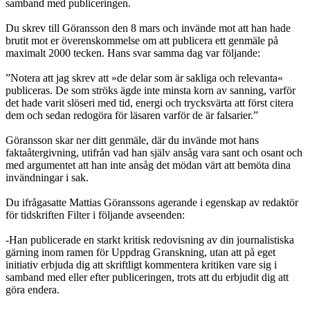
samband med publiceringen.
Du skrev till Göransson den 8 mars och invände mot att han hade
brutit mot er överenskommelse om att publicera ett genmäle på
maximalt 2000 tecken. Hans svar samma dag var följande:
”Notera att jag skrev att »de delar som är sakliga och relevanta«
publiceras. De som ströks ägde inte minsta korn av sanning, varför
det hade varit slöseri med tid, energi och trycksvärta att först citera
dem och sedan redogöra för läsaren varför de är falsarier.”
Göransson skar ner ditt genmäle, där du invände mot hans
faktaåtergivning, utifrån vad han själv ansåg vara sant och osant och
med argumentet att han inte ansåg det mödan värt att bemöta dina
invändningar i sak.
Du ifrågasatte Mattias Göranssons agerande i egenskap av redaktör
för tidskriften Filter i följande avseenden:
-Han publicerade en starkt kritisk redovisning av din journalistiska
gärning inom ramen för Uppdrag Granskning, utan att på eget
initiativ erbjuda dig att skriftligt kommentera kritiken vare sig i
samband med eller efter publiceringen, trots att du erbjudit dig att
göra endera.