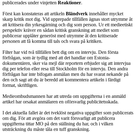
publicerades under vinjetten
Reaktioner
.
Först kan konstateras att artikeln
Bländverk
innehåller mycket
skarp kritik mot dig. Vid upprepade tillfällen ägnas stort utrymme åt
att kritisera din yrkesgärning och dig som person. Ur ett medieetiskt
perspektiv kräver en sådan kritisk granskning att mediet som
publicerar upplåter generöst med utrymme åt den kritiserade
personen att få komma till tals och svara på kritiken.
Filter har vid två tillfällen bett dig om en intervju. Den första
förfrågan, som är tydlig med att det handlar om Estonia-
dokumentären, sker via mejl där reportern erbjuder sig att intervjua
dig per telefon eller resa till Stockholm för en intervju. Den andra
förfrågan har inte bifogats anmälan men du har svarat nekande på
den och sagt att du är beredd att kommentera artikeln i färdigt
format, skriftligen.
Medieombudsmannen har att utreda om uppgifterna i en anmäld
artikel har orsakat anmälaren en oförsvarlig publicitetsskada.
I det aktuella fallet är det tveklöst negativa uppgifter som publicerats
om dig. För att avgöra om det varit försvarligt att publicera
uppgifterna tittar MO på den ställning du har, och i vilken
utsträckning du måste tåla en tuff granskning.