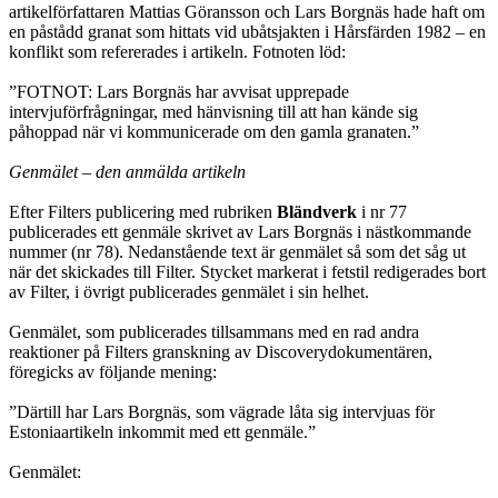
artikelförfattaren Mattias Göransson och Lars Borgnäs hade haft om
en påstådd granat som hittats vid ubåtsjakten i Hårsfärden 1982 – en
konflikt som refererades i artikeln. Fotnoten löd:
”FOTNOT: Lars Borgnäs har avvisat upprepade
intervjuförfrågningar, med hänvisning till att han kände sig
påhoppad när vi kommunicerade om den gamla granaten.”
Genmälet – den anmälda artikeln
Efter Filters publicering med rubriken
Bländverk
i nr 77
publicerades ett genmäle skrivet av Lars Borgnäs i nästkommande
nummer (nr 78). Nedanstående text är genmälet så som det såg ut
när det skickades till Filter. Stycket markerat i fetstil redigerades bort
av Filter, i övrigt publicerades genmälet i sin helhet.
Genmälet, som publicerades tillsammans med en rad andra
reaktioner på Filters granskning av Discoverydokumentären,
föregicks av följande mening:
”Därtill har Lars Borgnäs, som vägrade låta sig intervjuas för
Estoniaartikeln inkommit med ett genmäle.”
Genmälet: