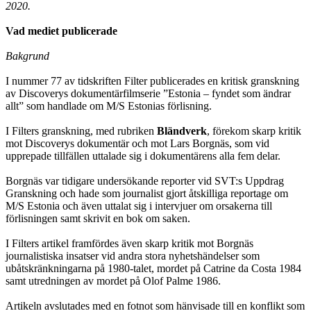
2020.
Vad mediet publicerade
Bakgrund
I nummer 77 av tidskriften Filter publicerades en kritisk granskning
av Discoverys dokumentärfilmserie ”Estonia – fyndet som ändrar
allt” som handlade om M/S Estonias förlisning.
I Filters granskning, med rubriken
Bländverk
, förekom skarp kritik
mot Discoverys dokumentär och mot Lars Borgnäs, som vid
upprepade tillfällen uttalade sig i dokumentärens alla fem delar.
Borgnäs var tidigare undersökande reporter vid SVT:s Uppdrag
Granskning och hade som journalist gjort åtskilliga reportage om
M/S Estonia och även uttalat sig i intervjuer om orsakerna till
förlisningen samt skrivit en bok om saken.
I Filters artikel framfördes även skarp kritik mot Borgnäs
journalistiska insatser vid andra stora nyhetshändelser som
ubåtskränkningarna på 1980-talet, mordet på Catrine da Costa 1984
samt utredningen av mordet på Olof Palme 1986.
Artikeln avslutades med en fotnot som hänvisade till en konflikt som