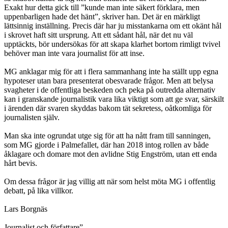
Exakt hur detta gick till ”kunde man inte säkert förklara, men
uppenbarligen hade det hänt”, skriver han. Det är en märkligt
lättsinnig inställning. Precis där har ju misstankarna om ett okänt hål
i skrovet haft sitt ursprung. Att ett sådant hål, när det nu väl
upptäckts, bör undersökas för att skapa klarhet bortom rimligt tvivel
behöver man inte vara journalist för att inse.
MG anklagar mig för att i flera sammanhang inte ha ställt upp egna
hypoteser utan bara presenterat obesvarade frågor. Men att belysa
svagheter i de offentliga beskeden och peka på outredda alternativ
kan i granskande journalistik vara lika viktigt som att ge svar, särskilt
i ärenden där svaren skyddas bakom tät sekretess, oåtkomliga för
journalisten själv.
Man ska inte ogrundat utge sig för att ha nått fram till sanningen,
som MG gjorde i Palmefallet, där han 2018 intog rollen av både
åklagare och domare mot den avlidne Stig Engström, utan ett enda
hårt bevis.
Om dessa frågor är jag villig att när som helst möta MG i offentlig
debatt, på lika villkor.
Lars Borgnäs
Journalist och författare”.