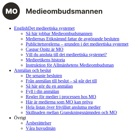
English
Det medieetiska systemet
Så här jobbar Medieombudsmannen
Mediernas Etiknämnd fattar de avgörande besluten
Publicitetsreglerna – grunden i det medieetiska systemet
Caspar Opitz är MO
Vill du ansluta till det medieetiska systemet?
Medieetikens historia
Instruktion för Allmänhetens Medieombudsman
Anmälan och beslut
De senaste besluten
Från anmälan till beslut – så går det till
Så här gör du en anmälan
Fyll i din anmälan
Regler för medier i processen hos MO
Här är medierna som MO kan pröva
Hela listan över frivilligt anslutna medier
Skillnaden mellan Granskningsnämnden och MO
Övrigt
Årsberättelser
Våra huvudmän