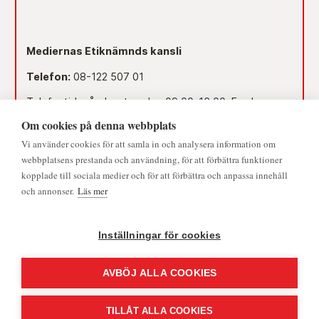
Mediernas Etiknämnds kansli
Telefon:
08-122 507 01
Telefontid måndag-torsdag 09.00–16.00. Fredag
09.00–15.00.
Om cookies på denna webbplats
Dag före röd dag 09.00–12.00.
Vi använder cookies för att samla in och analysera information om
© 2026 - Medieombudsmannen | Alla rättigheter förbehållna
webbplatsens prestanda och användning, för att förbättra funktioner
Lunchstängt 12.00–13.00.
kopplade till sociala medier och för att förbättra och anpassa innehåll
och annonser.
Läs mer
Mejl:
namnden@medieombudsmannen.se
Postadress:
Slottsbacken 8, 111 30 Stockholm
Inställningar för cookies
AVBÖJ ALLA COOKIES
TILLÅT ALLA COOKIES