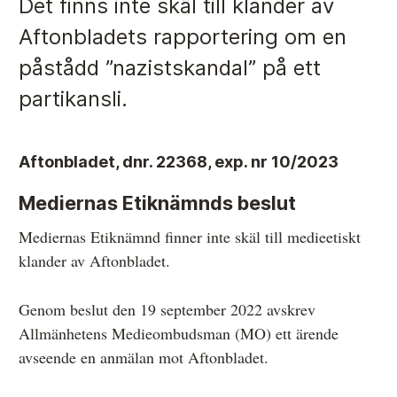
Det finns inte skäl till klander av
Aftonbladets rapportering om en
Anmälan och beslut
påstådd ”nazistskandal” på ett
partikansli.
De senaste besluten
Från anmälan till beslut – så går det till
Aftonbladet, dnr. 22368, exp. nr 10/2023
Så här gör du en anmälan
Mediernas Etiknämnds beslut
Fyll i din anmälan
Mediernas Etiknämnd finner inte skäl till medieetiskt
Regler för medier i processen hos MO
klander av Aftonbladet.
Här är medierna som MO kan pröva
Genom beslut den 19 september 2022 avskrev
Hela listan över frivilligt anslutna medier
Allmänhetens Medieombudsman (MO) ett ärende
Skillnaden mellan Granskningsnämnden och MO
avseende en anmälan mot Aftonbladet.