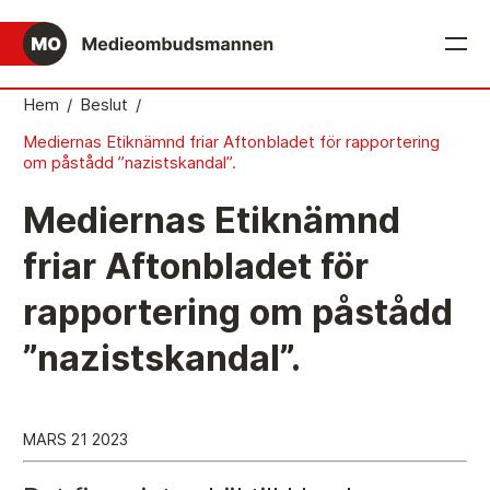
English
Hem
/
Beslut
/
Mediernas Etiknämnd friar Aftonbladet för rapportering
Det medieetiska systemet
om påstådd ”nazistskandal”.
Så här jobbar Medieombudsmannen
Mediernas Etiknämnd
Mediernas Etiknämnd fattar de avgörande besluten
friar Aftonbladet för
Publicitetsreglerna – grunden i det medieetiska
rapportering om påstådd
systemet
Caspar Opitz är MO
”nazistskandal”.
Vill du ansluta till det medieetiska systemet?
Medieetikens historia
MARS 21 2023
Instruktion för Allmänhetens Medieombudsman