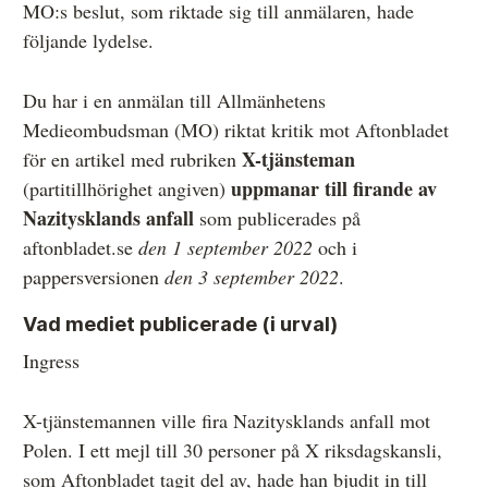
MO:s beslut, som riktade sig till anmälaren, hade
Övrigt
följande lydelse.
Årsberättelser
Du har i en anmälan till Allmänhetens
Våra huvudmän
Medieombudsman (MO) riktat kritik mot Aftonbladet
X-tjänsteman
för en artikel med rubriken
Ledamöter i Mediernas Etiknämnd
uppmanar till firande av
(partitillhörighet angiven)
Stadgar för Mediernas Etiknämnd
Nazitysklands anfall
som publicerades på
aftonbladet.se
den 1 september 2022
och i
Den journalistiska yrkesetiken
pappersversionen
den 3 september 2022
.
Jobba hos oss!
Vad mediet publicerade (i urval)
Pressbilder
Ingress
Så behandlar vi dina personuppgifter
X-tjänstemannen ville fira Nazitysklands anfall mot
Polen. I ett mejl till 30 personer på X riksdagskansli,
som Aftonbladet tagit del av, hade han bjudit in till