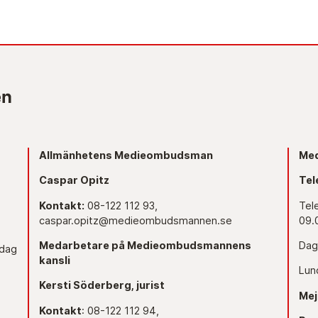
Allmänhetens Medieombudsman
Med
Caspar Opitz
Tel
Kontakt:
08-122 112 93,
Tel
caspar.opitz@medieombudsmannen.se
09.
Medarbetare på Medieombudsmannens
Dag
edag
kansli
Lun
Kersti Söderberg, jurist
Mej
Kontakt
: 08-122 112 94,