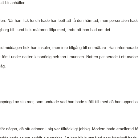
att bli anhållen.
en. När han fick lunch hade han bett att få den hämtad, men personalen hade
gborg till Lund fick mätaren följa med, trots att han bad om det.
ed middagen fick han insulin, men inte tillgång till en mätare. Han informerad
örst under natten kissnödig och torr i munnen. Natten passerade i ett avdom
låg.
ppringd av sin mor, som undrade vad han hade ställt till med då han uppenbarl
för någon, då situationen i sig var tillräckligt jobbig. Modern hade emellertid 