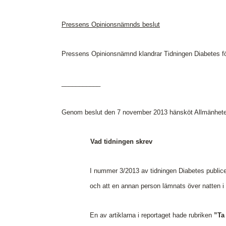
Medieetikens historia
Pressens Opinionsnämnds beslut
Instruktion för Allmänhetens
Medieombudsman
Pressens Opinionsnämnd klandrar Tidningen Diabetes för 
___________
Genom beslut den 7 november 2013 hänsköt Allmänheten
Vad tidningen skrev
I nummer 3/2013 av tidningen Diabetes publicer
och att en annan person lämnats över natten i e
En av artiklarna i reportaget hade rubriken
”Ta