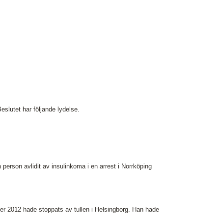
ressbilder
å behandlar vi dina personuppgifter
lutet har följande lydelse.
 person avlidit av insulinkoma i en arrest i Norrköping
er 2012 hade stoppats av tullen i Helsingborg. Han hade