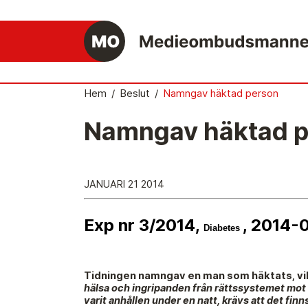
Hem
/
Beslut
/
Namngav häktad person
Namngav häktad p
Det medieetiska systemet
Så här jobbar Medieombudsmannen
JANUARI 21 2014
Mediernas Etiknämnd fattar de avgörande
besluten
Exp nr 3/2014,
, 2014-
Publicitetsreglerna – grunden i det
Diabetes
medieetiska systemet
Caspar Opitz är MO
Tidningen namngav en man som häktats, vilke
hälsa och ingripanden från rättssystemet mot e
Vill du ansluta till det medieetiska systeme
varit anhållen under en natt, krävs att det finn