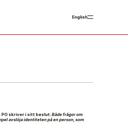
English
vrigt
rsberättelser
åra huvudmän
edamöter i Mediernas Etiknämnd
tadgar för Mediernas Etiknämnd
en journalistiska yrkesetiken
O skriver i sitt beslut:
Både frågor om
mpel avslöja identiteten på en person, som
obba hos oss!