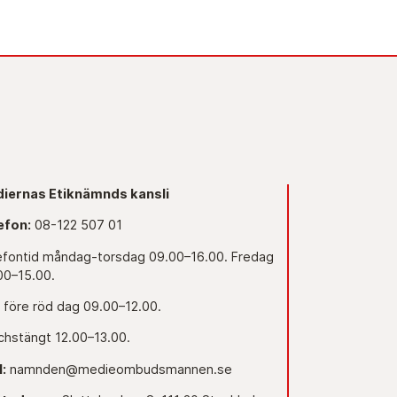
iernas Etiknämnds kansli
efon:
08-122 507 01
efontid måndag-torsdag 09.00–16.00. Fredag
00–15.00.
 före röd dag 09.00–12.00.
chstängt 12.00–13.00.
l:
namnden@medieombudsmannen.se