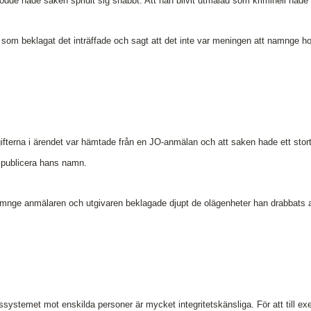
 bodde hade saken spridit sig snabbt. Att han blivit utmålad som kriminell hade 
r som beklagat det inträffade och sagt att det inte var meningen att namnge h
ifterna i ärendet var hämtade från en JO-anmälan och att saken hade ett stor
 publicera hans namn.
namnge anmälaren och utgivaren beklagade djupt de olägenheter han drabbats 
.
ssystemet mot enskilda personer är mycket integritetskänsliga. För att till ex