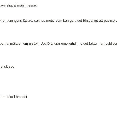
oavvisligt allmänintresse.
 för tidningens läsare, saknas motiv som kan göra det försvarligt att publicer
 bett anmälaren om ursäkt. Det förändrar emellertid inte det faktum att publice
istisk sed.
tt anföra i ärendet.