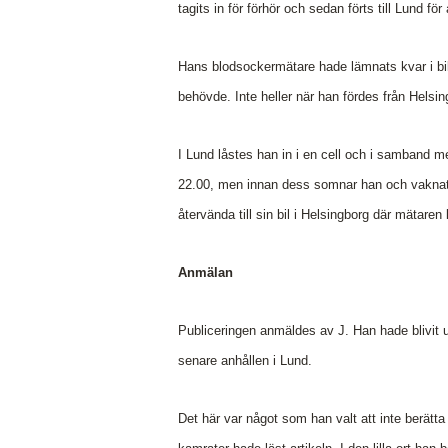
tagits in för förhör och sedan förts till Lund för 
Hans blodsockermätare hade lämnats kvar i bil
behövde. Inte heller när han fördes från Helsin
I Lund låstes han in i en cell och i samband m
22.00, men innan dess somnar han och vaknat f
återvända till sin bil i Helsingborg där mätaren 
Anmälan
Publiceringen anmäldes av J. Han hade blivit u
senare anhållen i Lund.
Det här var något som han valt att inte berätta 