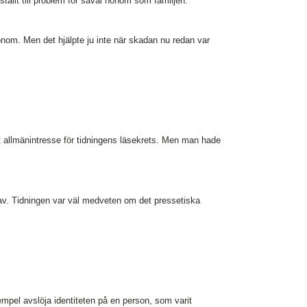
ställt till problem för såväl honom som familjen.
onom. Men det hjälpte ju inte när skadan nu redan var
t allmänintresse för tidningens läsekrets. Men man hade
av. Tidningen var väl medveten om det pressetiska
empel avslöja identiteten på en person, som varit