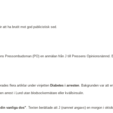
Hela listan över frivilligt anslutna medier
P
Skillnaden mellan Granskningsnämnden och
S
MO
att ha brutit mot god publicistisk sed.
s Pressombudsman (PO) en anmälan från J till Pressens Opinionsnämnd. Bes
ades flera artiklar under vinjetten
Diabetes i arresten
. Bakgrunden var att en
n arrest i Lund utan blodsockermätare eller kvällsinsulin.
 din vanliga dos”
. Texten berättade att J (
namnet angavs
) en morgon i oktob