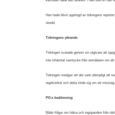
kamrater hade läst artikeln. I den lilla ort han
Han hade blivit uppringd av tidningens reporte
skedd.
Tidningens yttrande
Tidningen svarade genom sin utgivare att uppg
inte inhämtat samtycke från anmälaren om att
Tidningen medgav att det varit olämpligt att 
regelverket och detta rörde sig om ett misstag
PO:s bedömning
Både frågor om hälsa och ingripanden från rätt