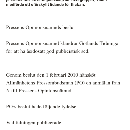
medförde ett oförskyllt lidande för flickan.
Anmälan och beslut
Pressens Opinionsnämnds beslut
De senaste besluten
Pressens Opinionsnämnd klandrar Gotlands Tidningar
Från anmälan till beslut – så går det till
för att ha åsidosatt god publicistisk sed.
Så här gör du en anmälan
___________
Fyll i din anmälan
Genom beslut den 1 februari 2010 hänsköt
Regler för medier i processen hos MO
Allmänhetens Pressombudsman (PO) en anmälan från
N till Pressens Opinionsnämnd.
Här är medierna som MO kan pröva
Hela listan över frivilligt anslutna medier
PO:s beslut hade följande lydelse
Skillnaden mellan Granskningsnämnden och MO
Vad tidningen publicerade