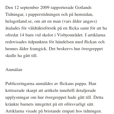
Övrigt
Den 12 september 2009 rapporterade Gotlands
Tidningar, i papperstidningen och på hemsidan,
Årsberättelser
helagotland.se, om att en man (vars ålder angavs)
Våra huvudmän
åtalades för våldtäktsförsök på en flicka samt för att ha
ofredat 14 barn vid skolor i Visbyområdet. I artiklarna
Ledamöter i Mediernas Etiknämnd
redovisades tidpunkten för händelsen med flickan och
Stadgar för Mediernas Etiknämnd
hennes ålder framgick. Det beskrevs hur övergreppet
skulle ha gått till.
Den journalistiska yrkesetiken
Jobba hos oss!
Anmälan
Pressbilder
Publiceringarna anmäldes av flickans pappa. Han
Så behandlar vi dina personuppgifter
kritiserade skarpt att artikeln innehöll detaljerade
upplysningar om hur övergreppet hade gått till. Detta
kränkte barnets integritet på ett oförsvarligt sätt.
Artiklarna visade på bristande empati hos tidningen.