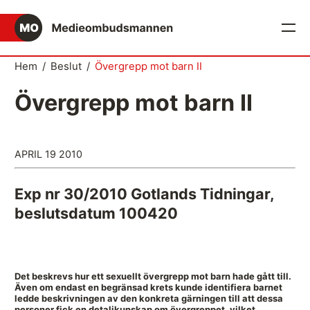
English
Hem
/
Beslut
/
Övergrepp mot barn II
Det medieetiska systemet
Övergrepp mot barn II
Så här jobbar Medieombudsmannen
Mediernas Etiknämnd fattar de avgörande besluten
APRIL 19 2010
Publicitetsreglerna – grunden i det medieetiska
systemet
Exp nr 30/2010 Gotlands Tidningar,
beslutsdatum 100420
Caspar Opitz är MO
Vill du ansluta till det medieetiska systemet?
Medieetikens historia
Det beskrevs hur ett sexuellt övergrepp mot barn hade gått till.
Även om endast en begränsad krets kunde identifiera barnet
ledde beskrivningen av den konkreta gärningen till att dessa
Instruktion för Allmänhetens Medieombudsman
personer fick en detaljkunskap om övergreppet, vilket