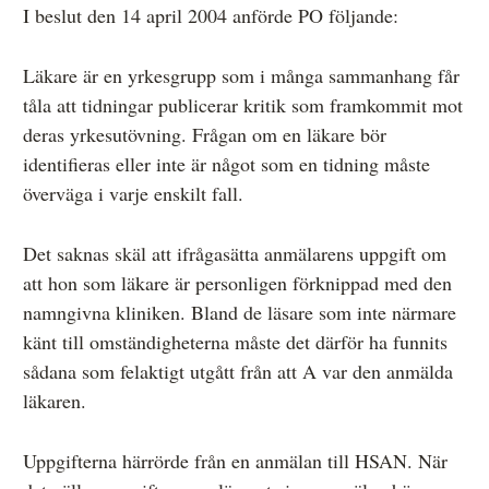
I beslut den 14 april 2004 anförde PO följande:
Läkare är en yrkesgrupp som i många sammanhang får
tåla att tidningar publicerar kritik som framkommit mot
deras yrkesutövning. Frågan om en läkare bör
identifieras eller inte är något som en tidning måste
överväga i varje enskilt fall.
Det saknas skäl att ifrågasätta anmälarens uppgift om
att hon som läkare är personligen förknippad med den
namngivna kliniken. Bland de läsare som inte närmare
känt till omständigheterna måste det därför ha funnits
sådana som felaktigt utgått från att A var den anmälda
läkaren.
Uppgifterna härrörde från en anmälan till HSAN. När