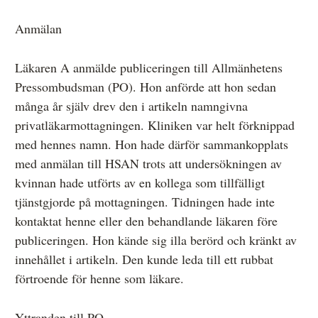
Övrigt
Anmälan
Årsberättelser
Läkaren A anmälde publiceringen till Allmänhetens
Våra huvudmän
Pressombudsman (PO). Hon anförde att hon sedan
Ledamöter i Mediernas Etiknämnd
många år själv drev den i artikeln namngivna
privatläkarmottagningen. Kliniken var helt förknippad
Stadgar för Mediernas Etiknämnd
med hennes namn. Hon hade därför sammankopplats
Den journalistiska yrkesetiken
med anmälan till HSAN trots att undersökningen av
kvinnan hade utförts av en kollega som tillfälligt
Jobba hos oss!
tjänstgjorde på mottagningen. Tidningen hade inte
Pressbilder
kontaktat henne eller den behandlande läkaren före
publiceringen. Hon kände sig illa berörd och kränkt av
Så behandlar vi dina personuppgifter
innehållet i artikeln. Den kunde leda till ett rubbat
förtroende för henne som läkare.
Yttranden till PO