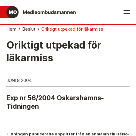
English
Hem
/
Beslut
/
Oriktigt utpekad för läkarmiss
Det medieetiska systemet
Oriktigt utpekad för
Så här jobbar Medieombudsmannen
läkarmiss
Mediernas Etiknämnd fattar de avgörande besluten
Publicitetsreglerna – grunden i det medieetiska
JUNI 8 2004
systemet
Caspar Opitz är MO
Exp nr 56/2004 Oskarshamns-
Tidningen
Vill du ansluta till det medieetiska systemet?
Medieetikens historia
Instruktion för Allmänhetens Medieombudsman
Tidningen publicerade uppgifter från en anmälan till Hälso-