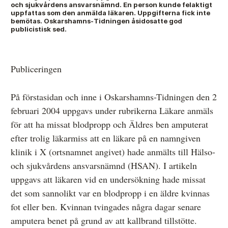
och sjukvårdens ansvarsnämnd. En person kunde felaktigt
uppfattas som den anmälda läkaren. Uppgifterna fick inte
bemötas. Oskarshamns-Tidningen åsidosatte god
publicistisk sed.
Anmälan och beslut
De senaste besluten
Publiceringen
Från anmälan till beslut – så går det till
På förstasidan och inne i Oskarshamns-Tidningen den 2
Så här gör du en anmälan
februari 2004 uppgavs under rubrikerna Läkare anmäls
Fyll i din anmälan
för att ha missat blodpropp och Äldres ben amputerat
efter trolig läkarmiss att en läkare på en namngiven
Regler för medier i processen hos MO
klinik i X (ortsnamnet angivet) hade anmälts till Hälso-
Här är medierna som MO kan pröva
och sjukvårdens ansvarsnämnd (HSAN). I artikeln
uppgavs att läkaren vid en undersökning hade missat
Hela listan över frivilligt anslutna medier
det som sannolikt var en blodpropp i en äldre kvinnas
Skillnaden mellan Granskningsnämnden och MO
fot eller ben. Kvinnan tvingades några dagar senare
amputera benet på grund av att kallbrand tillstötte.