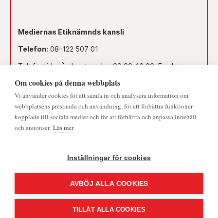
Mediernas Etiknämnds kansli
Telefon:
08-122 507 01
Telefontid måndag-torsdag 09.00–16.00. Fredag
09.00–15.00.
Om cookies på denna webbplats
Dag före röd dag 09.00–12.00.
Vi använder cookies för att samla in och analysera information om
© 2026 - Medieombudsmannen | Alla rättigheter förbehållna
webbplatsens prestanda och användning, för att förbättra funktioner
Lunchstängt 12.00–13.00.
kopplade till sociala medier och för att förbättra och anpassa innehåll
och annonser.
Läs mer
Mejl:
namnden@medieombudsmannen.se
Postadress:
Slottsbacken 8, 111 30 Stockholm
Inställningar för cookies
AVBÖJ ALLA COOKIES
TILLÅT ALLA COOKIES