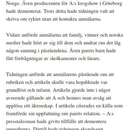
Norge. Även producenten för A:s krogshow i Göteborg
hade dementerat. Trots detta hade tidningen valt att
skriva om ryktet utan att kontakta anmälarna.
Vidare anförde anmälarna att familj, vänner och norska
medier hade hört av sig till dem och undrat om det låg
någon sanning i påståendena. Även parets barn hade
fått förfrågningar av skolkamrater och lärare.
Tidningen anförde att anmälarens påstående om att
rubriken och artikeln skulle vara hopdiktade var
grundlöst och infamt. Artikeln gjorde inte i något
avseende gällande att A och hennes man avsåg att
upplösa sitt äktenskap. I artikeln citerades en källa som
framförde sin uppfattning om parets relation. – A:s
presstalesman hade givits tillfälle att dementera
uppgifterna. Därtill hade tidningen skyndsamt