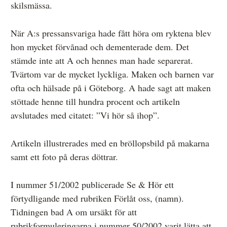
skilsmässa.
Övrigt
När A:s pressansvariga hade fått höra om ryktena blev
Årsberättelser
hon mycket förvånad och dementerade dem. Det
Våra huvudmän
stämde inte att A och hennes man hade separerat.
Tvärtom var de mycket lyckliga. Maken och barnen var
Ledamöter i Mediernas Etiknämnd
ofta och hälsade på i Göteborg. A hade sagt att maken
Stadgar för Mediernas Etiknämnd
stöttade henne till hundra procent och artikeln
avslutades med citatet: ”Vi hör så ihop”.
Den journalistiska yrkesetiken
Jobba hos oss!
Artikeln illustrerades med en bröllopsbild på makarna
samt ett foto på deras döttrar.
Pressbilder
Så behandlar vi dina personuppgifter
I nummer 51/2002 publicerade Se & Hör ett
förtydligande med rubriken Förlåt oss, (namn).
Tidningen bad A om ursäkt för att
rubrikformuleringarna i nummer 50/2002 varit lätta att