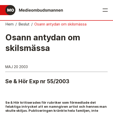
English
Hem
/
Beslut
/
Osann antydan om skilsmässa
Det medieetiska systemet
Osann antydan om
Så här jobbar Medieombudsmannen
skilsmässa
Mediernas Etiknämnd fattar de avgörande besluten
Publicitetsreglerna – grunden i det medieetiska
MAJ 20 2003
systemet
Caspar Opitz är MO
Se & Hör Exp nr 55/2003
Vill du ansluta till det medieetiska systemet?
Medieetikens historia
Se & Hör kritiserades för rubriker som förmedlade det
felaktiga intrycket att en namngiven artist och hennes man
Instruktion för Allmänhetens Medieombudsman
skulle skiljas. Publiceringen kränkte hela familjen, inte