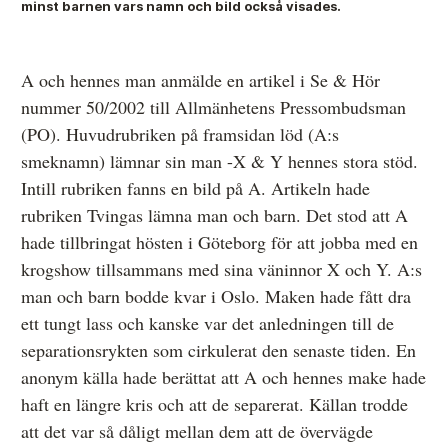
minst barnen vars namn och bild också visades.
Anmälan och beslut
A och hennes man anmälde en artikel i Se & Hör
nummer 50/2002 till Allmänhetens Pressombudsman
De senaste besluten
(PO). Huvudrubriken på framsidan löd (A:s
Från anmälan till beslut – så går det till
smeknamn) lämnar sin man -X & Y hennes stora stöd.
Intill rubriken fanns en bild på A. Artikeln hade
Så här gör du en anmälan
rubriken Tvingas lämna man och barn. Det stod att A
Fyll i din anmälan
hade tillbringat hösten i Göteborg för att jobba med en
krogshow tillsammans med sina väninnor X och Y. A:s
Regler för medier i processen hos MO
man och barn bodde kvar i Oslo. Maken hade fått dra
Här är medierna som MO kan pröva
ett tungt lass och kanske var det anledningen till de
separationsrykten som cirkulerat den senaste tiden. En
Hela listan över frivilligt anslutna medier
anonym källa hade berättat att A och hennes make hade
Skillnaden mellan Granskningsnämnden och MO
haft en längre kris och att de separerat. Källan trodde
att det var så dåligt mellan dem att de övervägde