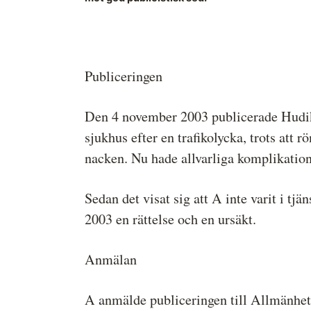
systemet?
Medieetikens historia
Instruktion för Allmänhetens
Medieombudsman
Publiceringen
Den 4 november 2003 publicerade Hudik
sjukhus efter en trafikolycka, trots att 
nacken. Nu hade allvarliga komplikation
Sedan det visat sig att A inte varit i tj
2003 en rättelse och en ursäkt.
Anmälan
A anmälde publiceringen till Allmänhet