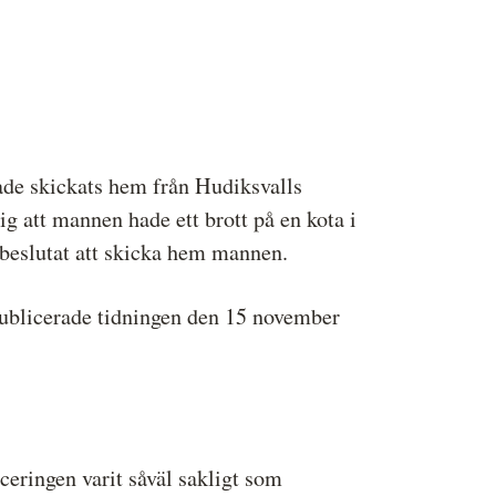
ressbilder
å behandlar vi dina personuppgifter
de skickats hem från Hudiksvalls
sig att mannen hade ett brott på en kota i
 beslutat att skicka hem mannen.
n publicerade tidningen den 15 november
ringen varit såväl sakligt som