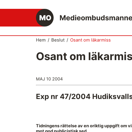
Hem
/
Beslut
/
Osant om läkarmiss
Osant om läkarmi
Det medieetiska systemet
Så här jobbar Medieombudsmannen
MAJ 10 2004
Mediernas Etiknämnd fattar de avgörande
besluten
Exp nr 47/2004 Hudiksvalls
Publicitetsreglerna – grunden i det
medieetiska systemet
Caspar Opitz är MO
Tidningens rättelse av en oriktig uppgift om vi
Vill du ansluta till det medieetiska
mot god publicistisk sed.