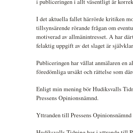
i publiceringen i allt väsentligt är korrek
I det aktuella fallet härrörde kritiken m
tillsynsärende rörande frågan om eventu
motiverad av allmänintresset. A har där
felaktig uppgift av det slaget är självkla
Publiceringen har vållat anmälaren en al
föredömliga ursäkt och rättelse som däre
Enligt min mening bör Hudiksvalls Tidnin
Pressens Opinionsnämnd.
Yttranden till Pressens Opinionsnämnd
Hudiksvalls Tidning har i yttrande till 