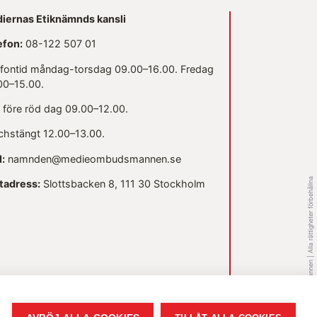
iernas Etiknämnds kansli
efon:
08-122 507 01
efontid måndag-torsdag 09.00–16.00. Fredag
00–15.00.
 före röd dag 09.00–12.00.
chstängt 12.00–13.00.
l:
namnden@medieombudsmannen.se
© 2026 - Medieombudsmannen | Alla rättigheter förbehållna
tadress:
Slottsbacken 8, 111 30 Stockholm