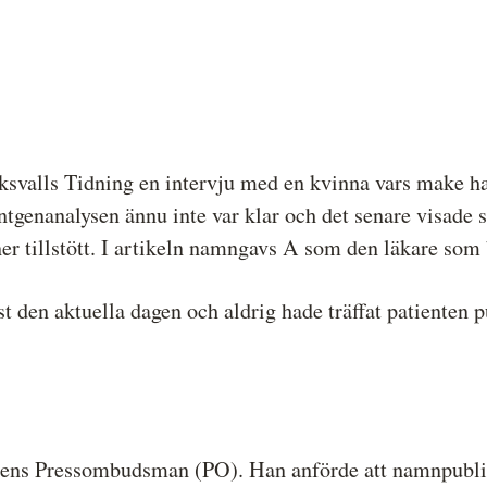
Hela listan över frivilligt anslutna medier
P
Skillnaden mellan Granskningsnämnden
S
och MO
svalls Tidning en intervju med en kvinna vars make ha
röntgenanalysen ännu inte var klar och det senare visade 
er tillstött. I artikeln namngavs A som den läkare som
änst den aktuella dagen och aldrig hade träffat patiente
ens Pressombudsman (PO). Han anförde att namnpublice