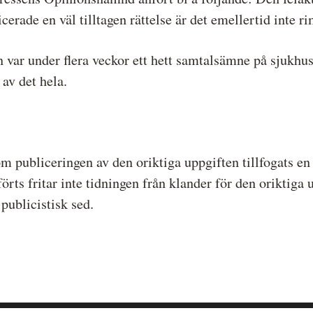
erade en väl tilltagen rättelse är det emellertid inte ri
n var under flera veckor ett hett samtalsämne på sjukhu
 av det hela.
ubliceringen av den oriktiga uppgiften tillfogats en a
förts fritar inte tidningen från klander för den oriktiga
publicistisk sed.