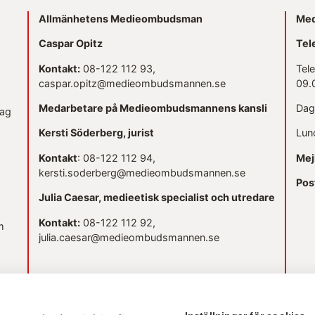
Allmänhetens Medieombudsman
Med
Caspar Opitz
Tel
Kontakt:
08-122 112 93,
Tel
caspar.opitz@medieombudsmannen.se
09.
Medarbetare på Medieombudsmannens kansli
Dag
dag
Kersti Söderberg, jurist
Lun
Kontakt
: 08-122 112 94,
Mej
kersti.soderberg@medieombudsmannen.se
Pos
Julia Caesar, medieetisk specialist och utredare
Kontakt:
08-122 112 92,
m
julia.caesar@medieombudsmannen.se