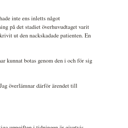
hade inte ens inletts något
ng på det stadiet överhuvudtaget varit
krivit ut den nackskadade patienten. En
har kunnat botas genom den i och för sig
Jag överlämnar därför ärendet till
iga uppgiften i tidningen är givetvis