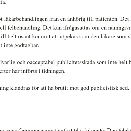
ta.
ot läkarbehandlingen från en anhörig till patienten. Det 
ell felbehandling. Det kan ifrågasättas om en namngivni
till helt osant kommit att utpekas som den läkare som s
rt inte godtagbar.
lvarlig och oacceptabel publicitetsskada som inte helt 
fter har införts i tidningen.
g klandras för att ha brutit mot god publicistisk sed. 
Pressens Opinionsnämnd anfört bl a följande: Den felakt