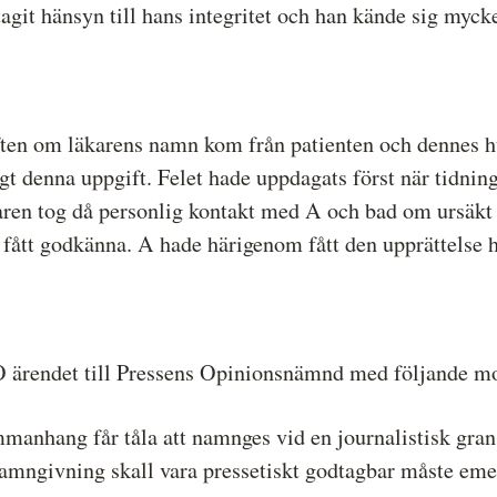
agit hänsyn till hans integritet och han kände sig mycke
ften om läkarens namn kom från patienten och dennes h
gt denna uppgift. Felet hade uppdagats först när tidnin
varen tog då personlig kontakt med A och bad om ursäkt 
fått godkänna. A hade härigenom fått den upprättelse ha
PO ärendet till Pressens Opinionsnämnd med följande mo
manhang får tåla att namnges vid en journalistisk gra
namngivning skall vara pressetiskt godtagbar måste eme