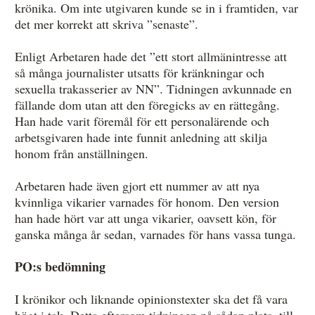
krönika. Om inte utgivaren kunde se in i framtiden, var
det mer korrekt att skriva ”senaste”.
Enligt Arbetaren hade det ”ett stort allmänintresse att
så många journalister utsatts för kränkningar och
sexuella trakasserier av NN”. Tidningen avkunnade en
fällande dom utan att den föregicks av en rättegång.
Han hade varit föremål för ett personalärende och
arbetsgivaren hade inte funnit anledning att skilja
honom från anställningen.
Arbetaren hade även gjort ett nummer av att nya
kvinnliga vikarier varnades för honom. Den version
han hade hört var att unga vikarier, oavsett kön, för
ganska många år sedan, varnades för hans vassa tunga.
PO:s bedömning
I krönikor och liknande opinionstexter ska det få vara
högt i tak. Detta eftersom tidningen på sådan plats, till