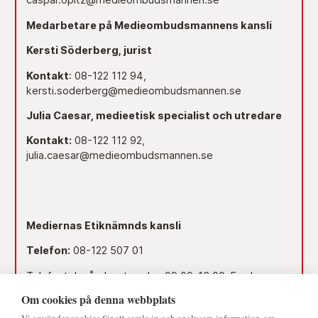
Medarbetare på Medieombudsmannens kansli
Kersti Söderberg, jurist
Kontakt
: 08-122 112 94,
kersti.soderberg@medieombudsmannen.se
Julia Caesar, medieetisk specialist och utredare
Kontakt:
08-122 112 92,
julia.caesar@medieombudsmannen.se
Mediernas Etiknämnds kansli
Telefon:
08-122 507 01
Telefontid måndag-torsdag 09.00–16.00. Fredag
09.00–15.00.
Om cookies på denna webbplats
Dag före röd dag 09.00–12.00.