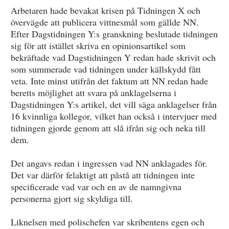
Arbetaren hade bevakat krisen på Tidningen X och
övervägde att publicera vittnesmål som gällde NN.
Efter Dagstidningen Y:s granskning beslutade tidningen
sig för att istället skriva en opinionsartikel som
bekräftade vad Dagstidningen Y redan hade skrivit och
som summerade vad tidningen under källskydd fått
veta. Inte minst utifrån det faktum att NN redan hade
beretts möjlighet att svara på anklagelserna i
Dagstidningen Y:s artikel, det vill säga anklagelser från
16 kvinnliga kollegor, vilket han också i intervjuer med
tidningen gjorde genom att slå ifrån sig och neka till
dem.
Det angavs redan i ingressen vad NN anklagades för.
Det var därför felaktigt att påstå att tidningen inte
specificerade vad var och en av de namngivna
personerna gjort sig skyldiga till.
Liknelsen med polischefen var skribentens egen och