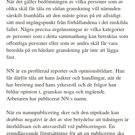
När det gäller bedömningen av vilka personer som av
olika skäl får tåla en sådan granskning vill nämnden
särskilt framhålla att den måste göras på ett allsidigt
sätt med utgångspunkt från förhållandena i det enskilda
fallet. Några precisa avgränsningar av vilka kategorier
av personer som i detta sammanhang kan betraktas som
offentliga personer eller som av andra skäl får vara
beredda på en hårdare granskning går inte att lägga
fast.
NN är en profilerad reporter och opinionsbildare. Han
får därför tåla att hans åsikter och handlingar, när de
har beröring med hans yrkesroll och de frågor han
bildar opinion i, granskas noga och ingående.
Arbetaren har publicerat NN:s namn.
När en namnpublicering sker och den utpekade kan
drabbas negativt är det av stor betydelse att tidningen är
återhållsam och ansvarsfull vid publiceringen. En
grundläggande förutsättning för att en publicering ska