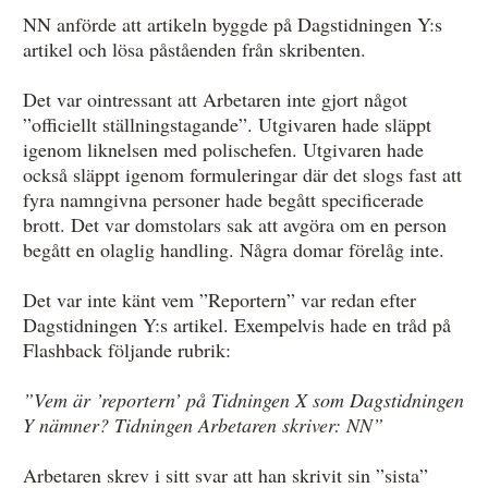
NN anförde att artikeln byggde på Dagstidningen Y:s
artikel och lösa påståenden från skribenten.
Det var ointressant att Arbetaren inte gjort något
”officiellt ställningstagande”. Utgivaren hade släppt
igenom liknelsen med polischefen. Utgivaren hade
också släppt igenom formuleringar där det slogs fast att
fyra namngivna personer hade begått specificerade
brott. Det var domstolars sak att avgöra om en person
begått en olaglig handling. Några domar förelåg inte.
Det var inte känt vem ”Reportern” var redan efter
Dagstidningen Y:s artikel. Exempelvis hade en tråd på
Flashback följande rubrik:
”Vem är ’reportern’ på Tidningen X som Dagstidningen
Y
nämner? Tidningen Arbetaren skriver: NN”
Arbetaren skrev i sitt svar att han skrivit sin ”sista”