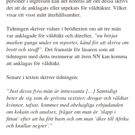
personer i ingressen kan det noteras att om dessa skrivs
det att de anklagats eller utpekats för våldtäkter. Vilket
visar ett visst mått återhållsamhet.
Tidningen skriver vidare i brödtexten om att tre män
var anklagade för våldtäkt och därefter,
”nu börjar
marken gunga under en reporter, känd för att skriva om
brott och straff”
. Det framstår för läsaren som att
tidningen med detta insinuerar att även NN kan komma
att anklagas för våldtäkt.
Senare i texten skriver tidningen:
”Just dessa fyra män är intressanta […] Samtidigt
beter de sig som de grövsta sexister; drogar och våldtar
kvinnor, tafsar, kommer med obehagliga erbjudanden
om kokain och analsex, frågar om man är ’slapp i
fittan’ efter att ha fött barn och om man ’åker till Afrika
och knullar negrer’.”