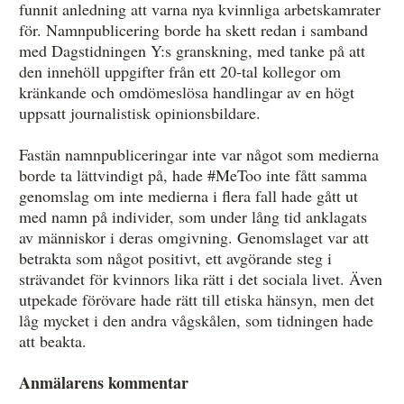
funnit anledning att varna nya kvinnliga arbetskamrater
för. Namnpublicering borde ha skett redan i samband
med Dagstidningen Y:s granskning, med tanke på att
den innehöll uppgifter från ett 20-tal kollegor om
kränkande och omdömeslösa handlingar av en högt
uppsatt journalistisk opinionsbildare.
Fastän namnpubliceringar inte var något som medierna
borde ta lättvindigt på, hade #MeToo inte fått samma
genomslag om inte medierna i flera fall hade gått ut
med namn på individer, som under lång tid anklagats
av människor i deras omgivning. Genomslaget var att
betrakta som något positivt, ett avgörande steg i
strävandet för kvinnors lika rätt i det sociala livet. Även
utpekade förövare hade rätt till etiska hänsyn, men det
låg mycket i den andra vågskålen, som tidningen hade
att beakta.
Anmälarens kommentar