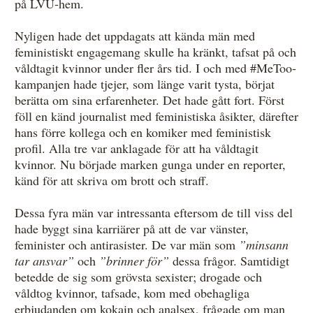
på LVU-hem.
Nyligen hade det uppdagats att kända män med
feministiskt engagemang skulle ha kränkt, tafsat på och
våldtagit kvinnor under fler års tid. I och med #MeToo-
kampanjen hade tjejer, som länge varit tysta, börjat
berätta om sina erfarenheter. Det hade gått fort. Först
föll en känd journalist med feministiska åsikter, därefter
hans förre kollega och en komiker med feministisk
profil. Alla tre var anklagade för att ha våldtagit
kvinnor. Nu började marken gunga under en reporter,
känd för att skriva om brott och straff.
Dessa fyra män var intressanta eftersom de till viss del
hade byggt sina karriärer på att de var vänster,
feminister och antirasister. De var män som
”minsann
tar ansvar”
och
”brinner för”
dessa frågor. Samtidigt
betedde de sig som grövsta sexister; drogade och
våldtog kvinnor, tafsade, kom med obehagliga
erbjudanden om kokain och analsex, frågade om man