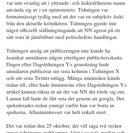
var inte ovanlig att i yttrande- och åsiktsfrihetens namn
använda sig av i en opinionstext. Tidningen var
formatmässigt tydlig med att det var en subjektiv åsikt
från den aktuelle krönikören. Tidningen gjorde inte
något officiellt ställningstagande att NN agerat på ett
sätt som är jämförbart med polischefens handlingar.
Tidningen ansåg att publiceringen inte kunde ha
åsamkat anmälaren någon ytterligare publicitetsskada.
Dagen efter Dagstidningen Y:s granskning hade
anmälaren publicerat sin sista kolumn i Tidningen X
och sitt sista Twitter-inlägg. Många människor kände
redan till, eller hade åtminstone efter Dagstidningen Y:s
artikel kunnat räkna ut att det var NN det rörde sig om.
I annat fall hade de fått veta det genom att googla. Det
spekulerades redan ymnigt varför han var borta ur
spalterna. Allmänintresset var helt enkelt stort.
Det var redan den 25 oktober, det vill säga två veckor
innan tidningens publicering, känt i sociala medier och