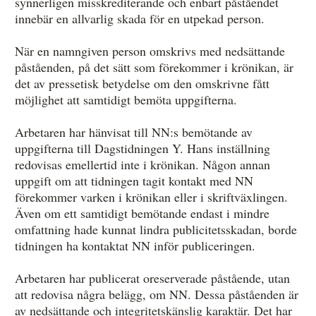
synnerligen misskrediterande och enbart påståendet
innebär en allvarlig skada för en utpekad person.
När en namngiven person omskrivs med nedsättande
påståenden, på det sätt som förekommer i krönikan, är
det av pressetisk betydelse om den omskrivne fått
möjlighet att samtidigt bemöta uppgifterna.
Arbetaren har hänvisat till NN:s bemötande av
uppgifterna till Dagstidningen Y. Hans inställning
redovisas emellertid inte i krönikan. Någon annan
uppgift om att tidningen tagit kontakt med NN
förekommer varken i krönikan eller i skriftväxlingen.
Även om ett samtidigt bemötande endast i mindre
omfattning hade kunnat lindra publicitetsskadan, borde
tidningen ha kontaktat NN inför publiceringen.
Arbetaren har publicerat oreserverade påstående, utan
att redovisa några belägg, om NN. Dessa påståenden är
av nedsättande och integritetskänslig karaktär. Det har