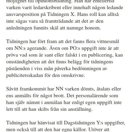
möjlighet till opinionsbildning. Han har emellertid
varken varit ledarskribent eller innehaft någon ledande
ansvarsposition på Tidningen X. Hans roll kan alltså
inte sägas vara så framträdande att det av den
anledningen funnits skäl att namnge honom.
Tidningen har fört fram att det fanns flera vittnesmål
om NN:s agerande. Även om PO:s uppgift inte är att
pröva vad som är sant eller falskt i en publicering, kan
omständigheten att det finns belägg för tidningens
påståenden i viss mån påverka bedömningen av
publicitetsskadan för den omskrivne.
Såvitt framkommit har NN varken dömts, åtalats eller
ens anmälts för något brott. Det personalärende som
han själv nämnt i anmälan har enligt egen uppgift inte
lett till att han skilts från sin anställning.
Tidningen har hänvisat till Dagstidningen Y:s uppgifter,
men också till att den har egna källor. Utöver att