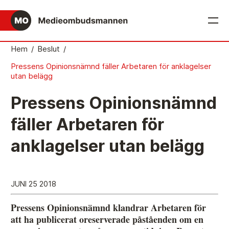
English
Hem
/
Beslut
/
Pressens Opinionsnämnd fäller Arbetaren för anklagelser
Det medieetiska systemet
utan belägg
Så här jobbar Medieombudsmannen
Pressens Opinionsnämnd
Mediernas Etiknämnd fattar de avgörande besluten
fäller Arbetaren för
Publicitetsreglerna – grunden i det medieetiska
anklagelser utan belägg
systemet
Caspar Opitz är MO
Vill du ansluta till det medieetiska systemet?
JUNI 25 2018
Medieetikens historia
Pressens Opinionsnämnd klandrar Arbetaren för
att ha publicerat oreserverade påståenden om en
Instruktion för Allmänhetens Medieombudsman