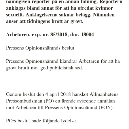
namngiven reporter på en annan tidning. Reportern
anklagas bland annat för att ha ofredat kvinnor
sexuellt. Anklagelserna saknar belägg. Nämnden
Anmälan och beslut
anser att tidningens brott är grovt.
De senaste besluten
Arbetaren, exp. nr. 85/2018, dnr. 18004
Från anmälan till beslut – så går det till
Pressens Opinionsnämnds beslut
Så här gör du en anmälan
Pressens Opinionsnämnd klandrar Arbetaren för att ha
Fyll i din anmälan
grovt brutit mot god publicistisk sed.
Regler för medier i processen hos MO
__________
Här är medierna som MO kan pröva
Genom beslut den 4 april 2018 hänsköt Allmänhetens
Pressombudsman (PO) ett ärende avseende anmälan
Hela listan över frivilligt anslutna medier
mot Arbetaren till Pressens Opinionsnämnd (PON).
Skillnaden mellan Granskningsnämnden och MO
PO:s beslut
hade följande lydelse.