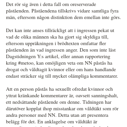
Det rör sig även i detta fall om oreserverade
påståenden. Påståendena tillskrivs vidare samtliga fyra
män, eftersom någon distinktion dem emellan inte görs.
Det kan inte anses tillräckligt att i ingressen pekat ut
vad de olika männen ska ha gjort sig skyldiga till,
eftersom uppräkningen i brödtexten omfattar fler
påståenden än vad ingressen anger. Den som inte läst
Dagstidningen Y:s artikel, eller annan rapportering
kring #metoo, kan omöjligen veta om NN påstås ha
drogat och våldtagit kvinnor eller om hans handlande
endast sträcker sig till mycket olämpliga kommentarer.
Att en person påstås ha sexuellt ofredat kvinnor och
yttrat kränkande kommentarer är, oavsett sanningshalt,
ett nedsättande påstående om denne. Tidningen har
därutöver kopplat ihop misstankar om våldtäkt som rör
andra personer med NN. Detta utan att presentera
belägg för det. En anklagelse om våldtäkt är