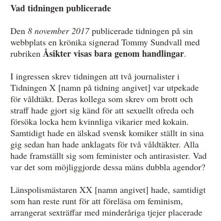
Vad tidningen publicerade
Övrigt
Den
8 november 2017
publicerade tidningen på sin
Årsberättelser
webbplats en krönika signerad Tommy Sundvall med
Åsikter visas bara genom handlingar
Våra huvudmän
rubriken
.
Ledamöter i Mediernas Etiknämnd
I ingressen skrev tidningen att två journalister i
Tidningen X [namn på tidning angivet] var utpekade
Stadgar för Mediernas Etiknämnd
för våldtäkt. Deras kollega som skrev om brott och
straff hade gjort sig känd för att sexuellt ofreda och
Den journalistiska yrkesetiken
försöka locka hem kvinnliga vikarier med kokain.
Jobba hos oss!
Samtidigt hade en älskad svensk komiker ställt in sina
gig sedan han hade anklagats för två våldtäkter. Alla
Pressbilder
hade framställt sig som feminister och antirasister. Vad
var det som möjliggjorde dessa mäns dubbla agendor?
Så behandlar vi dina personuppgifter
Länspolismästaren XX [namn angivet] hade, samtidigt
som han reste runt för att föreläsa om feminism,
arrangerat sexträffar med minderåriga tjejer placerade