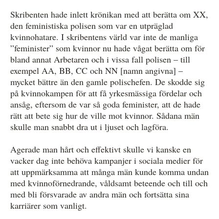
Skribenten hade inlett krönikan med att berätta om XX,
den feministiska polisen som var en utpräglad
kvinnohatare. I skribentens värld var inte de manliga
”feminister” som kvinnor nu hade vågat berätta om för
bland annat Arbetaren och i vissa fall polisen – till
exempel AA, BB, CC och NN [namn angivna] –
mycket bättre än den gamle polischefen. De skodde sig
på kvinnokampen för att få yrkesmässiga fördelar och
ansåg, eftersom de var så goda feminister, att de hade
rätt att bete sig hur de ville mot kvinnor. Sådana män
skulle man snabbt dra ut i ljuset och lagföra.
Agerade man hårt och effektivt skulle vi kanske en
vacker dag inte behöva kampanjer i sociala medier för
att uppmärksamma att många män kunde komma undan
med kvinnoförnedrande, våldsamt beteende och till och
med bli försvarade av andra män och fortsätta sina
karriärer som vanligt.