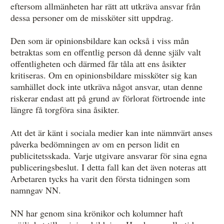
eftersom allmänheten har rätt att utkräva ansvar från
dessa personer om de missköter sitt uppdrag.
Den som är opinionsbildare kan också i viss mån
betraktas som en offentlig person då denne själv valt
offentligheten och därmed får tåla att ens åsikter
kritiseras. Om en opinionsbildare missköter sig kan
samhället dock inte utkräva något ansvar, utan denne
riskerar endast att på grund av förlorat förtroende inte
längre få torgföra sina åsikter.
Att det är känt i sociala medier kan inte nämnvärt anses
påverka bedömningen av om en person lidit en
publicitetsskada. Varje utgivare ansvarar för sina egna
publiceringsbeslut. I detta fall kan det även noteras att
Arbetaren tycks ha varit den första tidningen som
namngav NN.
NN har genom sina krönikor och kolumner haft