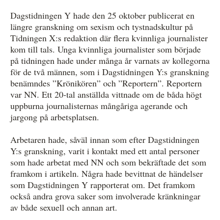
Dagstidningen Y hade den 25 oktober publicerat en
längre granskning om sexism och tystnadskultur på
Tidningen X:s redaktion där flera kvinnliga journalister
kom till tals. Unga kvinnliga journalister som började
på tidningen hade under många år varnats av kollegorna
för de två männen, som i Dagstidningen Y:s granskning
benämndes ”Krönikören” och ”Reportern”. Reportern
var NN. Ett 20-tal anställda vittnade om de båda högt
uppburna journalisternas mångåriga agerande och
jargong på arbetsplatsen.
Arbetaren hade, såväl innan som efter Dagstidningen
Y:s granskning, varit i kontakt med ett antal personer
som hade arbetat med NN och som bekräftade det som
framkom i artikeln. Några hade bevittnat de händelser
som Dagstidningen Y rapporterat om. Det framkom
också andra grova saker som involverade kränkningar
av både sexuell och annan art.