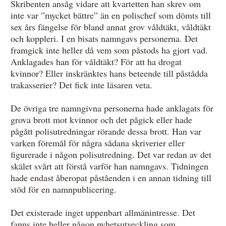
Skribenten ansåg vidare att kvartetten han skrev om
inte var ”mycket bättre” än en polischef som dömts till
sex års fängelse för bland annat grov våldtäkt, våldtäkt
och koppleri. I en bisats namngavs personerna. Det
framgick inte heller då vem som påstods ha gjort vad.
Anklagades han för våldtäkt? För att ha drogat
kvinnor? Eller inskränktes hans beteende till påstådda
trakasserier? Det fick inte läsaren veta.
De övriga tre namngivna personerna hade anklagats för
grova brott mot kvinnor och det pågick eller hade
pågått polisutredningar rörande dessa brott. Han var
varken föremål för några sådana skriverier eller
figurerade i någon polisutredning. Det var redan av det
skälet svårt att förstå varför han namngavs. Tidningen
hade endast åberopat påståenden i en annan tidning till
stöd för en namnpublicering.
Det existerade inget uppenbart allmänintresse. Det
fanns inte heller någon nyhetsutveckling som