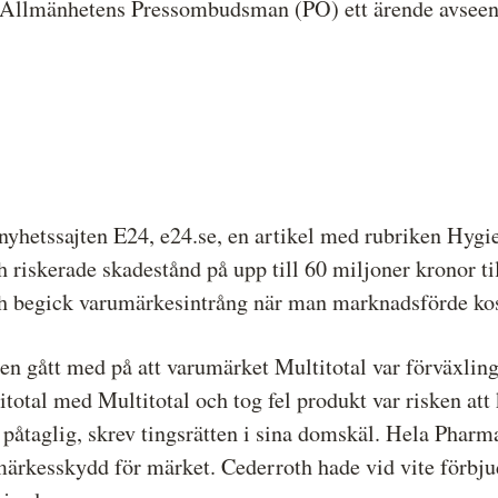
Allmänhetens Pressombudsman (PO) ett ärende avseend
etssajten E24, e24.se, en artikel med rubriken Hygien
h riskerade skadestånd på upp till 60 miljoner kronor t
oth begick varumärkesintrång när man marknadsförde kost
 gått med på att varumärket Multitotal var förväxlings
otal med Multitotal och tog fel produkt var risken att 
åtaglig, skrev tingsrätten i sina domskäl. Hela Pharm
ärkesskydd för märket. Cederroth hade vid vite förbjud