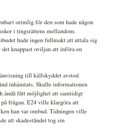
enbart orimlig för den som hade någon
askor i tingsrättens mellandom.
mbudet hade ingen fullmakt att uttala sig
e det knappast oviljan att införa en
nvisning till källskyddet avstod
tånd inhämtats. Skulle informationen
 ändå fått möjlighet att samtidigt
på frågan. E24 ville klargöra att
ilken han var ombud. Tidningen ville
ade att skadeståndet tog sin