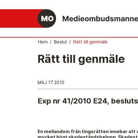
Hem
/
Beslut
/
Rätt till genmäle
Rätt till genmäle
Det medieetiska systemet
Så här jobbar Medieombudsmannen
MAJ 17 2010
Mediernas Etiknämnd fattar de avgörande
besluten
Exp nr 41/2010 E24, beslu
Publicitetsreglerna – grunden i det
medieetiska systemet
Caspar Opitz är MO
En mellandom från tingsrätten innebar att v
Vill du ansluta till det medieetiska systeme
mycket högt skadeståndsbelopp. Skadestån