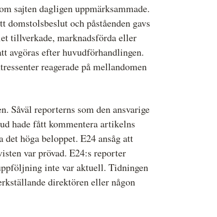
r som sajten dagligen uppmärksammade.
 ett domstolsbeslut och påståenden gavs
et tillverkade, marknadsförda eller
att avgöras efter huvudförhandlingen.
intressenter reagerade på mellandomen
en. Såväl reporterns som den ansvarige
bud hade fått kommentera artikelns
 det höga beloppet. E24 ansåg att
visten var prövad. E24:s reporter
ppföljning inte var aktuell. Tidningen
erkställande direktören eller någon