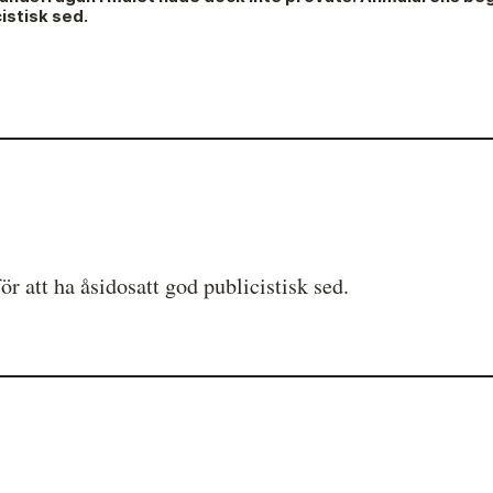
istisk sed.
Hela listan över frivilligt anslutna medier
P
Skillnaden mellan Granskningsnämnden och
S
MO
 att ha åsidosatt god publicistisk sed.