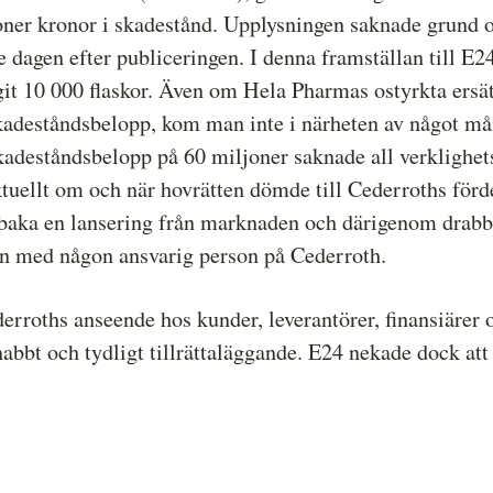
ner kronor i skadestånd. Upplysningen saknade grund o
e dagen efter publiceringen. I denna framställan till E2
t 10 000 flaskor. Även om Hela Pharmas ostyrkta ersät
a skadeståndsbelopp, kom man inte i närheten av något 
kadeståndsbelopp på 60 miljoner saknade all verklighet
tuellt om och när hovrätten dömde till Cederroths förde
baka en lansering från marknaden och därigenom drabba
ken med någon ansvarig person på Cederroth.
rroths anseende hos kunder, leverantörer, finansiärer o
bbt och tydligt tillrättaläggande. E24 nekade dock att