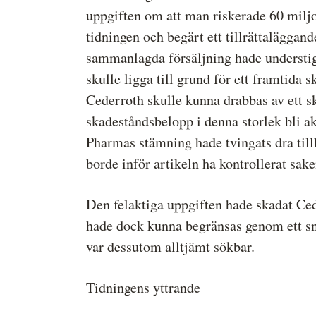
uppgiften om att man riskerade 60 miljo
tidningen och begärt ett tillrättaläggand
sammanlagda försäljning hade understigi
skulle ligga till grund för ett framtid
Cederroth skulle kunna drabbas av ett s
skadeståndsbelopp i denna storlek bli ak
Pharmas stämning hade tvingats dra till
borde inför artikeln ha kontrollerat sa
Den felaktiga uppgiften hade skadat Cede
hade dock kunna begränsas genom ett sna
var dessutom alltjämt sökbar.
Tidningens yttrande