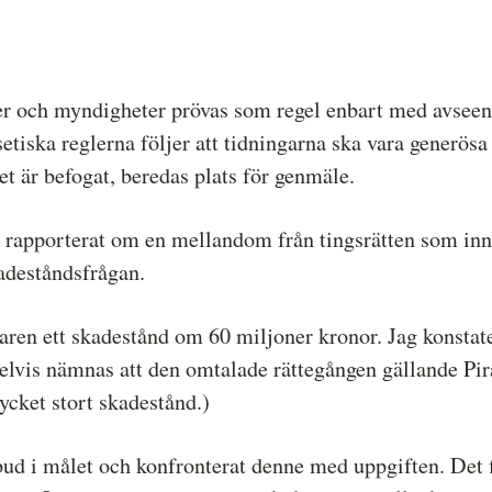
er och myndigheter prövas som regel enbart med avseend
setiska reglerna följer att tidningarna ska vara gener
et är befogat, beredas plats för genmäle.
4 rapporterat om en mellandom från tingsrätten som in
adeståndsfrågan.
ren ett skadestånd om 60 miljoner kronor. Jag konstater
lvis nämnas att den omtalade rättegången gällande Pir
ycket stort skadestånd.)
ud i målet och konfronterat denne med uppgiften. Det fi