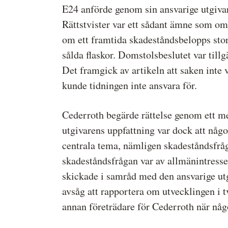
E24 anförde genom sin ansvarige utgiva
Rättstvister var ett sådant ämne som omf
om ett framtida skadeståndsbelopps stor
sålda flaskor. Domstolsbeslutet var til
Det framgick av artikeln att saken inte
kunde tidningen inte ansvara för.
Cederroth begärde rättelse genom ett me
utgivarens uppfattning var dock att någ
centrala tema, nämligen skadeståndsfrå
skadeståndsfrågan var av allmänintresse 
skickade i samråd med den ansvarige utg
avsåg att rapportera om utvecklingen i t
annan företrädare för Cederroth när någo