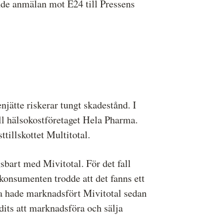
e anmälan mot E24 till Pressens
jätte riskerar tungt skadestånd. I
ill hälsokostföretaget Hela Pharma.
tillskottet Multitotal.
bart med Mivitotal. För det fall
konsumenten trodde att det fanns ett
a hade marknadsfört Mivitotal sedan
its att marknadsföra och sälja