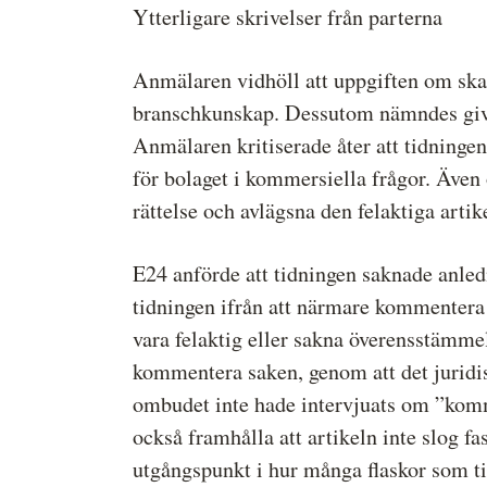
Ytterligare skrivelser från parterna
Anmälaren vidhöll att uppgiften om sk
branschkunskap. Dessutom nämndes givetv
Anmälaren kritiserade åter att tidningen
för bolaget i kommersiella frågor. Även o
rättelse och avlägsna den felaktiga artike
E24 anförde att tidningen saknade anled
tidningen ifrån att närmare kommentera 
vara felaktig eller sakna överensstämme
kommentera saken, genom att det juridisk
ombudet inte hade intervjuats om ”komme
också framhålla att artikeln inte slog f
utgångspunkt i hur många flaskor som til