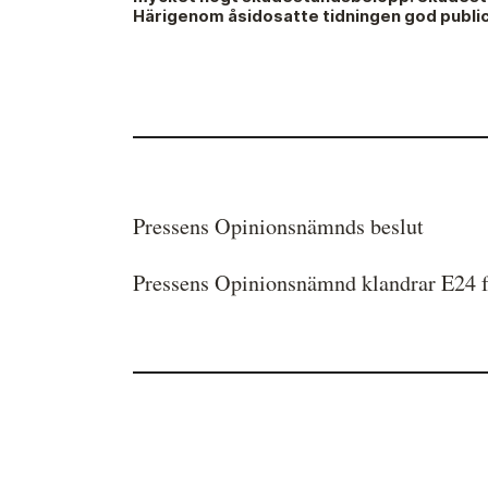
Härigenom åsidosatte tidningen god public
Medieetikens historia
Instruktion för Allmänhetens
Medieombudsman
Pressens Opinionsnämnds beslut
Pressens Opinionsnämnd klandrar E24 för