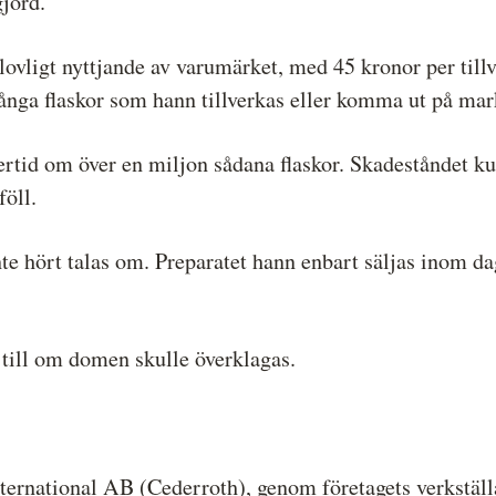
gjord.
ovligt nyttjande av varumärket, med 45 kronor per tillv
ånga flaskor som hann tillverkas eller komma ut på ma
lertid om över en miljon sådana flaskor. Skadeståndet k
föll.
 inte hört talas om. Preparatet hann enbart säljas inom
 till om domen skulle överklagas.
ernational AB (Cederroth), genom företagets verkställa