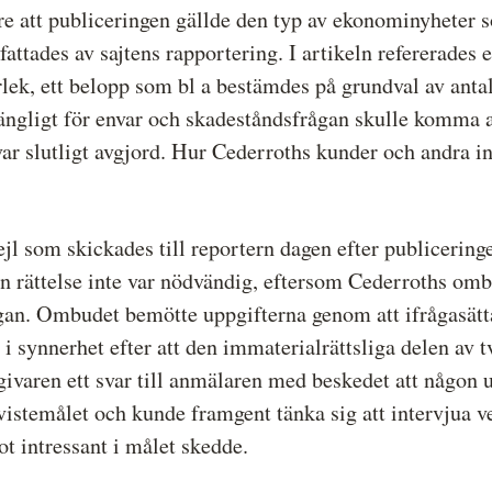
re att publiceringen gällde den typ av ekonominyhete
attades av sajtens rapportering. I artikeln refererades
lek, ett belopp som bl a bestämdes på grundval av antal
lgängligt för envar och skadeståndsfrågan skulle komma 
 var slutligt avgjord. Hur Cederroths kunder och andra 
jl som skickades till reportern dagen efter publicering
on rättelse inte var nödvändig, eftersom Cederroths om
gan. Ombudet bemötte uppgifterna genom att ifrågasätta
i synnerhet efter att den immaterialrättsliga delen av t
ivaren ett svar till anmälaren med beskedet att någon u
vistemålet och kunde framgent tänka sig att intervjua v
t intressant i målet skedde.