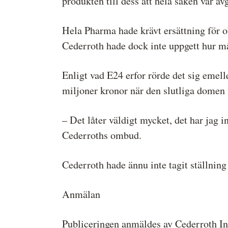
produkten till dess att hela saken var av
Hela Pharma hade krävt ersättning för ol
Cederroth hade dock inte uppgett hur m
Enligt vad E24 erfor rörde det sig emel
miljoner kronor när den slutliga domen 
– Det låter väldigt mycket, det har jag
Cederroths ombud.
Cederroth hade ännu inte tagit ställning
Anmälan
Publiceringen anmäldes av Cederroth Int