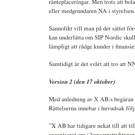
ränteplaceringar. Men trots att bola
eller medgrundaren NA i styrelsen
Sannolikt vill man på det sättet för
kan underlätta om SIP Nordic skull
lämpligt att rådge kunder i finansie
Samtidigt är det svårt att tro att N
Version 2 (den 17 oktober)
Med anledning av X AB:s begäran sk
Rättelserna innebar i huvudsak föl
”X AB har tidigare nekat till att til
organiserat om i koncernstrukturen