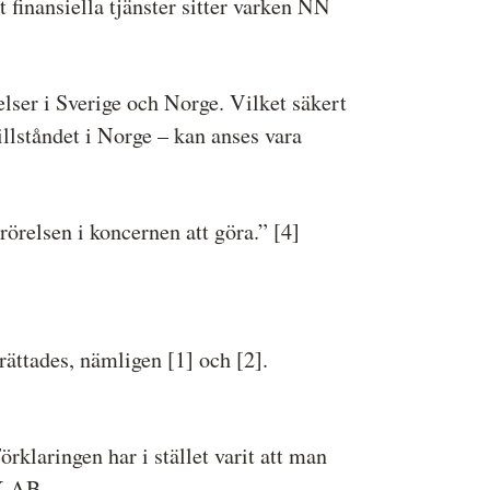
t finansiella tjänster sitter varken NN
delser i Sverige och Norge. Vilket säkert
llståndet i Norge – kan anses vara
rörelsen i koncernen att göra.” [4]
ättades, nämligen [1] och [2].
Förklaringen har i stället varit att man
 X AB.