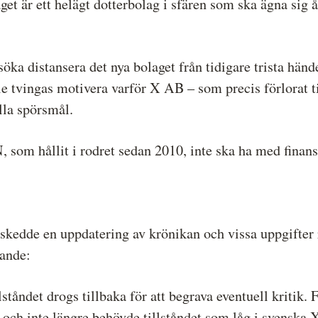
get är ett helägt dotterbolag i sfären som ska ägna sig å
.
söka distansera det nya bolaget från tidigare trista hän
e tvingas motivera varför X AB – som precis förlorat ti
lla spörsmål.
N, som hållit i rodret sedan 2010, inte ska ha med finans
edde en uppdatering av krönikan och vissa uppgifter r
jande:
lståndet drogs tillbaka för att begrava eventuell kritik. 
 och inte längre behövde tillståndet som låg i svenska