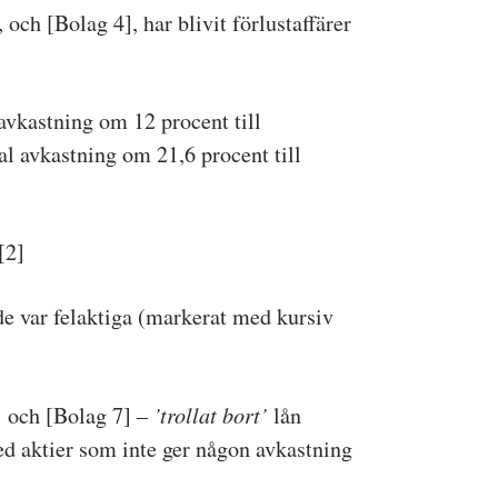
 och [Bolag 4], har blivit förlustaffärer
 avkastning om 12 procent till
al avkastning om 21,6 procent till
[2]
e var felaktiga (markerat med kursiv
’trollat bort’
] och [Bolag 7] –
lån
med aktier som inte ger någon avkastning