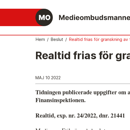
Hem
/
Beslut
/
Realtid frias för granskning av
Realtid frias för g
Det medieetiska systemet
Så här jobbar Medieombudsmannen
MAJ 10 2022
Mediernas Etiknämnd fattar de avgörande
besluten
Tidningen publicerade uppgifter om att
Publicitetsreglerna – grunden i det
Finansinspektionen.
medieetiska systemet
Caspar Opitz är MO
Realtid, exp. nr. 24/2022, dnr. 21441
Vill du ansluta till det medieetiska systeme