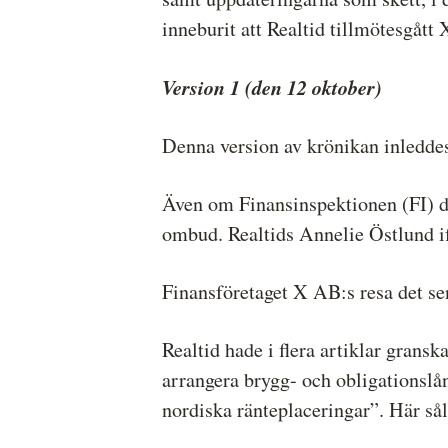
inneburit att Realtid tillmötesgått
Version 1 (den 12 oktober)
Denna version av krönikan inleddes
Även om Finansinspektionen (FI) dr
ombud. Realtids Annelie Östlund ifr
Finansföretaget X AB:s resa det se
Realtid hade i flera artiklar grans
arrangera brygg- och obligationslå
nordiska ränteplaceringar”. Här sål