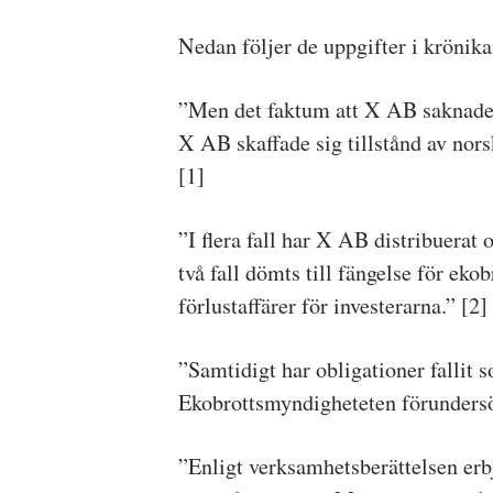
Nedan följer de uppgifter i kröni
”Men det faktum att X AB saknade sv
X AB skaffade sig tillstånd av nors
[1]
”I flera fall har X AB distribuerat 
två fall dömts till fängelse för ek
förlustaffärer för investerarna.” [2]
”Samtidigt har obligationer fallit 
Ekobrottsmyndigheteten förundersökn
”Enligt verksamhetsberättelsen er