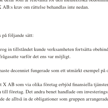
 X AB:s krav om rättelse behandlas inte nedan.
 på följande sätt:
og in tillståndet kunde verksamheten fortsätta obehin
ågasatte varför det ens var möjligt.
naste decenniet fungerade som ett utmärkt exempel på 
kat X AB som via olika företag erbjöd finansiella tjänst
n till företag. Det andra benet handlade om investerin
de de alltså in de obligationer som gruppen arrangerad