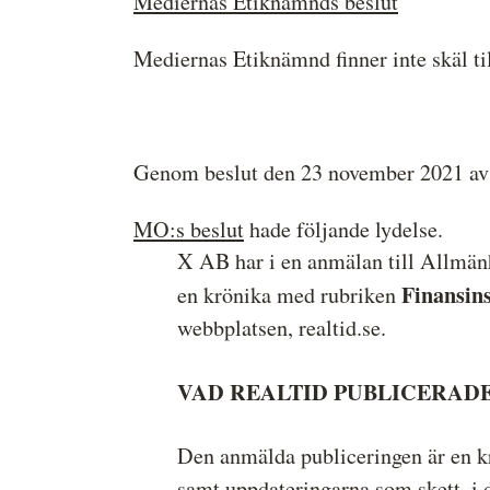
Mediernas Etiknämnds beslut
Medieetikens historia
Mediernas Etiknämnd finner inte skäl til
Instruktion för Allmänhetens
Medieombudsman
Genom beslut den 23 november 2021 av
MO:s beslut
hade följande lydelse.
X AB har i en anmälan till Allmä
Finansins
en krönika med rubriken
webbplatsen, realtid.se.
VAD REALTID PUBLICERAD
Den anmälda publiceringen är en kr
samt uppdateringarna som skett, i 