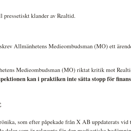
Hela listan över frivilligt anslutna medier
P
l pressetiskt klander av Realtid.
Skillnaden mellan Granskningsnämnden och
S
MO
skrev Allmänhetens Medieombudsman (MO) ett ärende 
nhetens Medieombudsman (MO) riktat kritik mot Realt
pektionen kan i praktiken inte sätta stopp för finan
E
önika, som efter påpekade från X AB uppdaterats vid tv
de delar som är relevanta för den medieetiska bedömnin