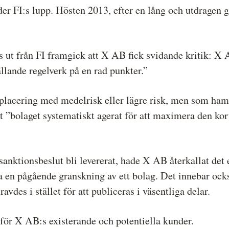
 FI:s lupp. Hösten 2013, efter en lång och utdragen g
ut från FI framgick att X AB fick svidande kritik: X A
llande regelverk på en rad punkter.”
placering med medelrisk eller lägre risk, men som ham
 ”bolaget systematiskt agerat för att maximera den kor
nktionsbeslut bli levererat, hade X AB återkallat det e
ta en pågående granskning av ett bolag. Det innebar ocks
avdes i stället för att publiceras i väsentliga delar.
s för X AB:s existerande och potentiella kunder.