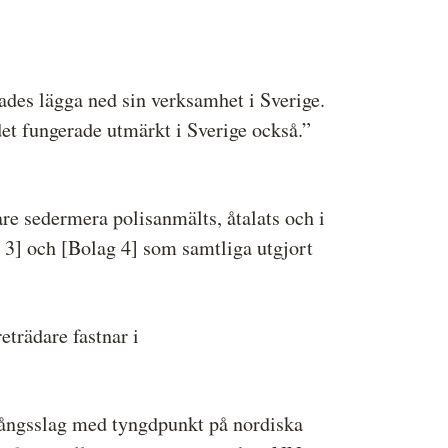
ades lägga ned sin verksamhet i Sverige.
det fungerade utmärkt i Sverige också.”
dare sedermera polisanmälts, åtalats och i
ag 3] och [Bolag 4] som samtliga utgjort
eträdare fastnar i
gångsslag med tyngdpunkt på nordiska