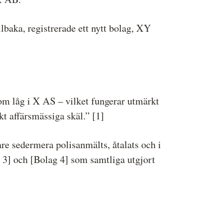
llbaka, registrerade ett nytt bolag, XY
som låg i X AS – vilket fungerar utmärkt
kt affärsmässiga skäl.” [1]
dare sedermera polisanmälts, åtalats och i
ag 3] och [Bolag 4] som samtliga utgjort