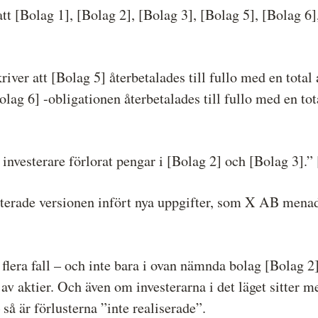
t [Bolag 1], [Bolag 2], [Bolag 3], [Bolag 5], [Bolag 6],
ver att [Bolag 5] återbetalades till fullo med en total
olag 6] -obligationen återbetalades till fullo med en tot
investerare förlorat pengar i [Bolag 2] och [Bolag 3].” 
terade versionen infört nya uppgifter, som X AB menad
flera fall – och inte bara i ovan nämnda bolag [Bolag 2
 av aktier. Och även om investerarna i det läget sitter 
 så är förlusterna ”inte realiserade”.