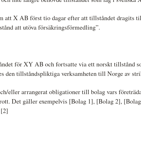
tt X AB först tio dagar efter att tillståndet dragits ti
lstånd att utöva försäkringsförmedling”.
åndet för XY AB och fortsatte via ett norskt tillstånd 
s den tillståndspliktiga verksamheten till Norge av stri
och/eller arrangerat obligationer till bolag vars företrä
obrott. Det gäller exempelvis [Bolag 1], [Bolag 2], [Bol
 [2]