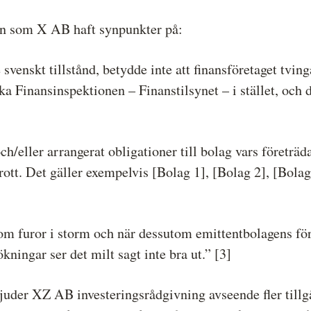
kan som X AB haft synpunkter på:
enskt tillstånd, betydde inte att finansföretaget tving
ka Finansinspektionen – Finanstilsynet – i stället, och 
och/eller arrangerat obligationer till bolag vars företrä
obrott. Det gäller exempelvis [Bolag 1], [Bolag 2], [Bol
som furor i storm och när dessutom emittentbolagens för
ingar ser det milt sagt inte bra ut.” [3]
bjuder XZ AB investeringsrådgivning avseende fler till