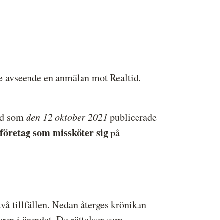
ressbilder
å behandlar vi dina personuppgifter
avseende en anmälan mot Realtid.
den 12 oktober 2021
id som
publicerade
sföretag som missköter sig
på
å tillfällen. Nedan återges krönikan
gen i ärendet. De rättelser som