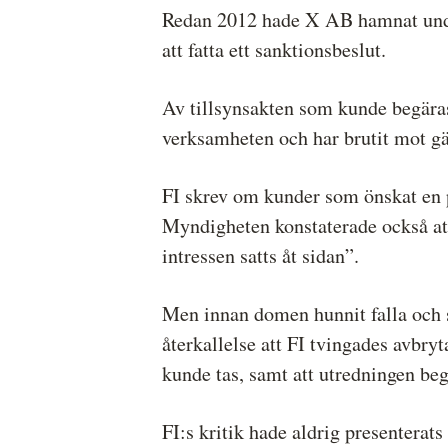
Redan 2012 hade X AB hamnat under
att fatta ett sanktionsbeslut.
Av tillsynsakten som kunde begäras 
verksamheten och har brutit mot gä
FI skrev om kunder som önskat en 
Myndigheten konstaterade också att
intressen satts åt sidan”.
Men innan domen hunnit falla och sa
återkallelse att FI tvingades avbry
kunde tas, samt att utredningen begr
FI:s kritik hade aldrig presenterat