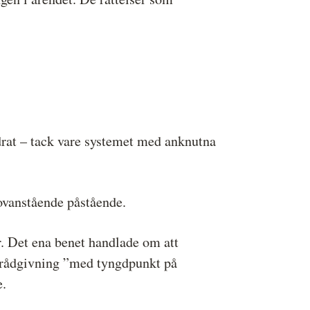
drat – tack vare systemet med anknutna
ovanstående påstående.
er. Det ena benet handlade om att
gsrådgivning ”med tyngdpunkt på
e.