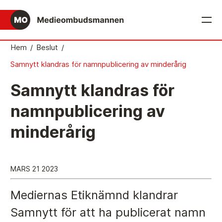
English
Hem
/
Beslut
/
Samnytt klandras för namnpublicering av minderårig
Det medieetiska systemet
Samnytt klandras för
Så här jobbar Medieombudsmannen
namnpublicering av
Mediernas Etiknämnd fattar de avgörande besluten
minderårig
Publicitetsreglerna – grunden i det medieetiska
systemet
Caspar Opitz är MO
MARS 21 2023
Vill du ansluta till det medieetiska systemet?
Mediernas Etiknämnd klandrar
Medieetikens historia
Samnytt för att ha publicerat namn
Instruktion för Allmänhetens Medieombudsman