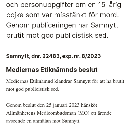
och personuppgifter om en 15-årig
pojke som var misstänkt för mord.
Anmälan och beslut
Genom publiceringen har Samnytt
De senaste besluten
brutit mot god publicistisk sed.
Från anmälan till beslut – så går det till
Så här gör du en anmälan
Samnytt, dnr. 22483, exp. nr. 8/2023
Fyll i din anmälan
Mediernas Etiknämnds beslut
Regler för medier i processen hos MO
Mediernas Etiknämnd klandrar Samnytt för att ha brutit
mot god publi­cistisk sed.
Här är medierna som MO kan pröva
Hela listan över frivilligt anslutna medier
Genom beslut den 25 januari 2023 hänsköt
Allmänhetens Medieombudsman (MO) ett ärende
Skillnaden mellan Granskningsnämnden och MO
avseende en anmälan mot Samnytt.