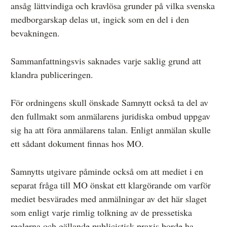
ansåg lättvindiga och kravlösa grunder på vilka svenska
medborgarskap delas ut, ingick som en del i den
bevakningen.
Sammanfattningsvis saknades varje saklig grund att
klandra publiceringen.
För ordningens skull önskade Samnytt också ta del av
den fullmakt som anmälarens juridiska ombud uppgav
sig ha att föra anmälarens talan. Enligt anmälan skulle
ett sådant dokument finnas hos MO.
Samnytts utgivare påminde också om att mediet i en
separat fråga till MO önskat ett klargörande om varför
mediet besvärades med anmälningar av det här slaget
som enligt varje rimlig tolkning av de pressetiska
reglerna och gällande publicistisk praxis borde ha