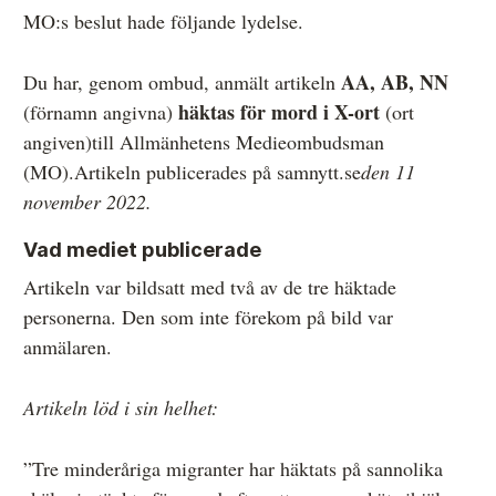
MO:s beslut hade följande lydelse.
Övrigt
Årsberättelser
AA, AB, NN
Du har, genom ombud, anmält artikeln
häktas för mord i X-ort
(förnamn angivna)
(ort
Våra huvudmän
angiven)till Allmänhetens Medieombudsman
Ledamöter i Mediernas Etiknämnd
(MO).Artikeln publicerades på samnytt.se
den 11
november 2022.
Stadgar för Mediernas Etiknämnd
Vad mediet publicerade
Den journalistiska yrkesetiken
Artikeln var bildsatt med två av de tre häktade
Jobba hos oss!
personerna. Den som inte förekom på bild var
Pressbilder
anmälaren.
Så behandlar vi dina personuppgifter
Artikeln löd i sin helhet:
”Tre minderåriga migranter har häktats på sannolika