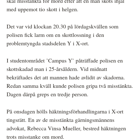
skäl misstänkta för mord efter att en man sköts ihjäl
med uppemot tio skott i helgen.
Det var vid klockan 20.30 på lördagskvällen som
polisen fick larm om en skottlossning i den
problemtyngda stadsdelen Y i X-ort.
I studentområdet ’Campus Y’ påträffade polisen en
skottskadad man i 25-årsåldern. Vid midnatt
bekräftades det att mannen hade avlidit av skadorna.
Redan samma kväll kunde polisen gripa två misstänkta.
Dagen därpå greps en tredje person.
På onsdagen hölls häktningsförhandlingarna i X-ort
tingsrätt. En av de misstänkta gärningsmännens
advokat, Rebecca Vinsa Mueller, bestred häktningen
trots misstanke om mord.