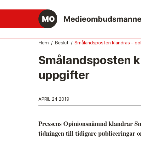
Hem
/
Beslut
/
Smålandsposten klandras – pol
Smålandsposten kla
Det medieetiska systemet
uppgifter
Så här jobbar Medieombudsmannen
Mediernas Etiknämnd fattar de avgörande
besluten
APRIL 24 2019
Publicitetsreglerna – grunden i det
medieetiska systemet
Pressens Opinionsnämnd klandrar Smål
Caspar Opitz är MO
tidningen till tidigare publiceringar 
Vill du ansluta till det medieetiska systeme