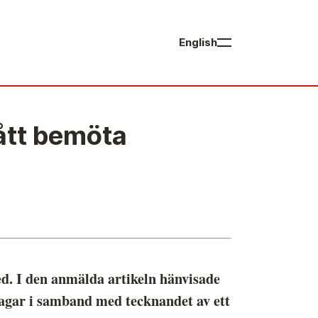
English
ått bemöta
vrigt
rsberättelser
åra huvudmän
edamöter i Mediernas Etiknämnd
tadgar för Mediernas Etiknämnd
d. I den anmälda artikeln hänvisade
en journalistiska yrkesetiken
l lagar i samband med tecknandet av ett
obba hos oss!