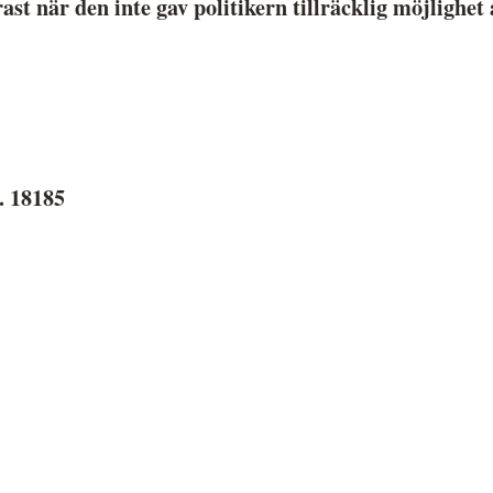
st när den inte gav politikern tillräcklig möjlighet
Hela listan över frivilligt anslutna medier
P
Skillnaden mellan Granskningsnämnden och
S
MO
. 18185