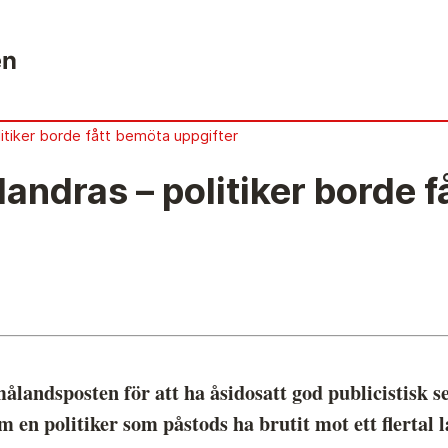
itiker borde fått bemöta uppgifter
ndras – politiker borde f
Anmälan och beslut
Ö
De senaste besluten
Å
Från anmälan till beslut – så går det till
V
Så här gör du en anmälan
L
Fyll i din anmälan
S
andsposten för att ha åsidosatt god publicistisk se
Regler för medier i processen hos MO
D
om en politiker som påstods ha brutit mot ett flerta
t?
Här är medierna som MO kan pröva
J