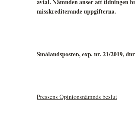
avtal. Nämnden anser att tidningen bra
Medieetikens historia
misskrediterande uppgifterna.
Instruktion för Allmänhetens
Medieombudsman
Smålandsposten, exp. nr. 21/2019, dnr
Pressens Opinionsnämnds beslut