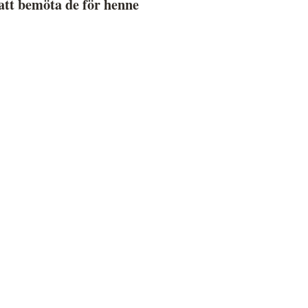
 att bemöta de för henne
ressbilder
å behandlar vi dina personuppgifter