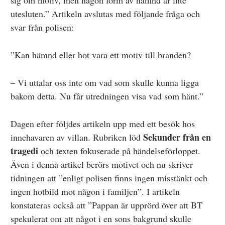
sig om motiv, men någon form av hämnd är inte
utesluten.” Artikeln avslutas med följande fråga och
svar från polisen:
”Kan hämnd eller hot vara ett motiv till branden?
– Vi uttalar oss inte om vad som skulle kunna ligga
bakom detta. Nu får utredningen visa vad som hänt.”
Dagen efter följdes artikeln upp med ett besök hos
Sekunder från en
innehavaren av villan. Rubriken löd
tragedi
och texten fokuserade på händelseförloppet.
Även i denna artikel berörs motivet och nu skriver
tidningen att ”enligt polisen finns ingen misstänkt och
ingen hotbild mot någon i familjen”. I artikeln
konstateras också att ”Pappan är upprörd över att BT
spekulerat om att något i en sons bakgrund skulle