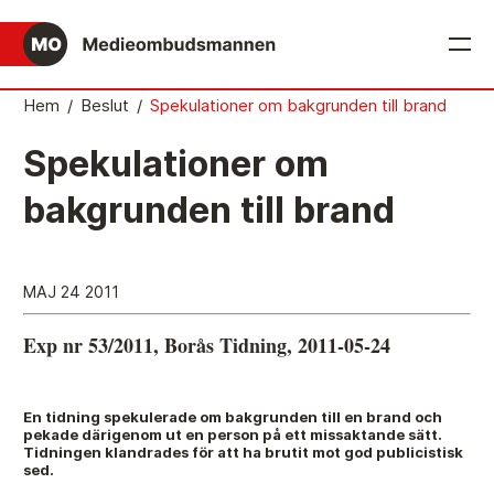
English
Hem
/
Beslut
/
Spekulationer om bakgrunden till brand
Det medieetiska systemet
Spekulationer om
Så här jobbar Medieombudsmannen
bakgrunden till brand
Mediernas Etiknämnd fattar de avgörande besluten
Publicitetsreglerna – grunden i det medieetiska
MAJ 24 2011
systemet
Exp nr 53/2011, Borås Tidning, 2011-05-24
Caspar Opitz är MO
Vill du ansluta till det medieetiska systemet?
En tidning spekulerade om bakgrunden till en brand och
pekade därigenom ut en person på ett missaktande sätt.
Medieetikens historia
Tidningen klandrades för att ha brutit mot god publicistisk
sed.
Instruktion för Allmänhetens Medieombudsman