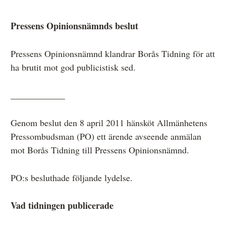
Pressens Opinionsnämnds beslut
Anmälan och beslut
Pressens Opinionsnämnd klandrar Borås Tidning för att
De senaste besluten
ha brutit mot god publicistisk sed.
Från anmälan till beslut – så går det till
____________
Så här gör du en anmälan
Fyll i din anmälan
Genom beslut den 8 april 2011 hänsköt Allmänhetens
Pressombudsman (PO) ett ärende avseende anmälan
Regler för medier i processen hos MO
mot Borås Tidning till Pressens Opinionsnämnd.
Här är medierna som MO kan pröva
PO:s besluthade följande lydelse.
Hela listan över frivilligt anslutna medier
Skillnaden mellan Granskningsnämnden och MO
Vad tidningen publicerade