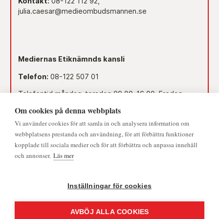
Kontakt:
08-122 112 92,
julia.caesar@medieombudsmannen.se
Mediernas Etiknämnds kansli
Telefon:
08-122 507 01
Telefontid måndag-torsdag 09.00–16.00. Fredag
09.00–15.00.
Om cookies på denna webbplats
Dag före röd dag 09.00–12.00.
Vi använder cookies för att samla in och analysera information om
© 2026 - Medieombudsmannen | Alla rättigheter förbehållna
webbplatsens prestanda och användning, för att förbättra funktioner
Lunchstängt 12.00–13.00.
kopplade till sociala medier och för att förbättra och anpassa innehåll
och annonser.
Läs mer
Mejl:
namnden@medieombudsmannen.se
Postadress:
Slottsbacken 8, 111 30 Stockholm
Inställningar för cookies
AVBÖJ ALLA COOKIES