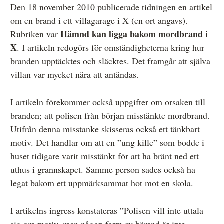
Den 18 november 2010 publicerade tidningen en artikel
Övrigt
om en brand i ett villagarage i X (en ort angavs).
Årsberättelser
Hämnd kan ligga bakom mordbrand i
Rubriken var
X
. I artikeln redogörs för omständigheterna kring hur
Våra huvudmän
branden upptäcktes och släcktes. Det framgår att själva
Ledamöter i Mediernas Etiknämnd
villan var mycket nära att antändas.
Stadgar för Mediernas Etiknämnd
I artikeln förekommer också uppgifter om orsaken till
Den journalistiska yrkesetiken
branden; att polisen från början misstänkte mordbrand.
Utifrån denna misstanke skisseras också ett tänkbart
Jobba hos oss!
motiv. Det handlar om att en ”ung kille” som bodde i
Pressbilder
huset tidigare varit misstänkt för att ha bränt ned ett
uthus i grannskapet. Samme person sades också ha
Så behandlar vi dina personuppgifter
legat bakom ett uppmärksammat hot mot en skola.
I artikelns ingress konstateras ”Polisen vill inte uttala