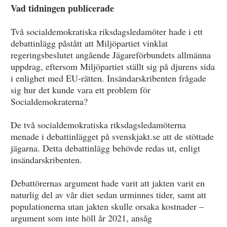
Vad tidningen publicerade
Övrigt
Två socialdemokratiska riksdagsledamöter hade i ett
Årsberättelser
debattinlägg påstått att Miljöpartiet vinklat
Våra huvudmän
regeringsbeslutet angående Jägareförbundets allmänna
uppdrag, eftersom Miljöpartiet ställt sig på djurens sida
Ledamöter i Mediernas Etiknämnd
i enlighet med EU-rätten. Insändarskribenten frågade
sig hur det kunde vara ett problem för
Stadgar för Mediernas Etiknämnd
Socialdemokraterna?
Den journalistiska yrkesetiken
De två socialdemokratiska riksdagsledamöterna
Jobba hos oss!
menade i debattinlägget på svenskjakt.se att de stöttade
jägarna. Detta debattinlägg behövde redas ut, enligt
Pressbilder
insändarskribenten.
Så behandlar vi dina personuppgifter
Debattörernas argument hade varit att jakten varit en
naturlig del av vår diet sedan urminnes tider, samt att
populationerna utan jakten skulle orsaka kostnader –
argument som inte höll år 2021, ansåg