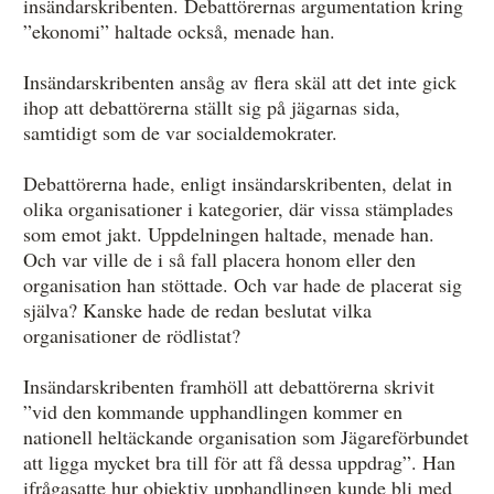
insändarskribenten. Debattörernas argumentation kring
”ekonomi” haltade också, menade han.
Insändarskribenten ansåg av flera skäl att det inte gick
ihop att debattörerna ställt sig på jägarnas sida,
samtidigt som de var socialdemokrater.
Debattörerna hade, enligt insändarskribenten, delat in
olika organisationer i kategorier, där vissa stämplades
som emot jakt. Uppdelningen haltade, menade han.
Och var ville de i så fall placera honom eller den
organisation han stöttade. Och var hade de placerat sig
själva? Kanske hade de redan beslutat vilka
organisationer de rödlistat?
Insändarskribenten framhöll att debattörerna skrivit
”vid den kommande upphandlingen kommer en
nationell heltäckande organisation som Jägareförbundet
att ligga mycket bra till för att få dessa uppdrag”. Han
ifrågasatte hur objektiv upphandlingen kunde bli med