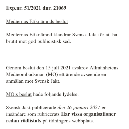
Exp.nr. 51/2021 dnr. 21069
Anmälan och beslut
Mediernas Etiknämnds beslut
De senaste besluten
Mediernas Etiknämnd klandrar Svensk Jakt för att ha
brutit mot god publicistisk sed.
Från anmälan till beslut – så går det till
Så här gör du en anmälan
Fyll i din anmälan
Genom beslut den 15 juli 2021 avskrev Allmänhetens
Medieombudsman (MO) ett ärende avseende en
Regler för medier i processen hos MO
anmälan mot Svensk Jakt.
Här är medierna som MO kan pröva
MO:s beslut
hade följande lydelse.
Hela listan över frivilligt anslutna medier
Svensk Jakt publicerade
den 26 januari 2021
en
Har vissa organisationer
insändare som rubricerats
Skillnaden mellan Granskningsnämnden och MO
redan rödlistats
på tidningens webbplats.