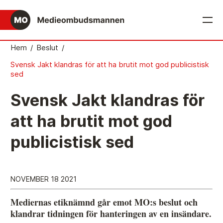
English
Hem
/
Beslut
/
Svensk Jakt klandras för att ha brutit mot god publicistisk
Det medieetiska systemet
sed
Så här jobbar Medieombudsmannen
Svensk Jakt klandras för
Mediernas Etiknämnd fattar de avgörande besluten
att ha brutit mot god
Publicitetsreglerna – grunden i det medieetiska
publicistisk sed
systemet
Caspar Opitz är MO
Vill du ansluta till det medieetiska systemet?
NOVEMBER 18 2021
Medieetikens historia
Mediernas etiknämnd går emot MO:s beslut och
klandrar tidningen för hanteringen av en insändare.
Instruktion för Allmänhetens Medieombudsman