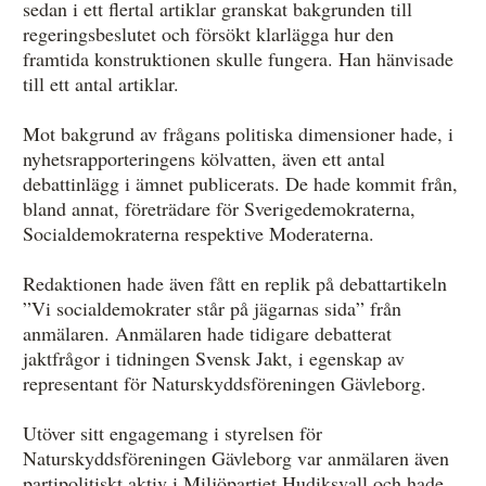
sedan i ett flertal artiklar granskat bakgrunden till
regeringsbeslutet och försökt klarlägga hur den
framtida konstruktionen skulle fungera. Han hänvisade
till ett antal artiklar.
Mot bakgrund av frågans politiska dimensioner hade, i
nyhetsrapporteringens kölvatten, även ett antal
debattinlägg i ämnet publicerats. De hade kommit från,
bland annat, företrädare för Sverigedemokraterna,
Socialdemokraterna respektive Moderaterna.
Redaktionen hade även fått en replik på debattartikeln
”Vi socialdemokrater står på jägarnas sida” från
anmälaren. Anmälaren hade tidigare debatterat
jaktfrågor i tidningen Svensk Jakt, i egenskap av
representant för Naturskyddsföreningen Gävleborg.
Utöver sitt engagemang i styrelsen för
Naturskyddsföreningen Gävleborg var anmälaren även
partipolitiskt aktiv i Miljöpartiet Hudiksvall och hade