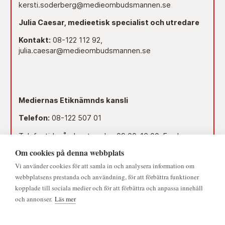
kersti.soderberg@medieombudsmannen.se
Julia Caesar, medieetisk specialist och utredare
Kontakt:
08-122 112 92,
julia.caesar@medieombudsmannen.se
Mediernas Etiknämnds kansli
Telefon:
08-122 507 01
Telefontid måndag-torsdag 09.00–16.00. Fredag
09.00–15.00.
Om cookies på denna webbplats
Dag före röd dag 09.00–12.00.
Vi använder cookies för att samla in och analysera information om
webbplatsens prestanda och användning, för att förbättra funktioner
Lunchstängt 12.00–13.00.
kopplade till sociala medier och för att förbättra och anpassa innehåll
och annonser.
Läs mer
Mejl:
namnden@medieombudsmannen.se
Postadress:
Slottsbacken 8, 111 30 Stockholm