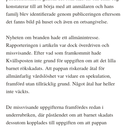
konstaterar till att börja med att anmälaren och hans
familj blev identifierade genom publiceringen eftersom
det fanns bild på huset och även en ortsangivelse.
Nyheten om branden hade ett allmänintresse.
Rapporteringen i artikeln var dock överdriven och
missvisande. Efter vad som framkommit hade
Kvällsposten inte grund för uppgiften om att det lilla
barnet rökskadats. Att pappan riskerade åtal för
allmänfarlig vårdslöshet var vidare en spekulation,
framförd utan tillräcklig grund. Något åtal har heller
inte väckts.
De missvisande uppgifterna framfördes redan i
underrubriken, där påståendet om att barnet skadats
dessutom kopplades till uppgiften om att pappan