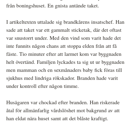
från boningshuset. En gnista antände taket.
Övrigt
Årsberättelser
I artikeltexten uttalade sig brandkårens insatschef. Han
sade att taket var ett gammalt sticketak, där det oftast
Våra huvudmän
var snustorrt under. Med den vind som varit hade det
Ledamöter i Mediernas Etiknämnd
inte funnits någon chans att stoppa elden från att få
fäste. Tio minuter efter att larmet kom var byggnaden
Stadgar för Mediernas Etiknämnd
helt övertänd. Familjen lyckades ta sig ut ur byggnaden
Den journalistiska yrkesetiken
men mamman och en sexmånaders baby fick föras till
sjukhus med lindriga rökskador. Branden hade varit
Jobba hos oss!
under kontroll efter någon timme.
Pressbilder
Husägaren var chockad efter branden. Han riskerade
Så behandlar vi dina personuppgifter
åtal för allmänfarlig vårdslöshet mot bakgrund av att
han eldat nära huset samt att det blåste kraftigt.