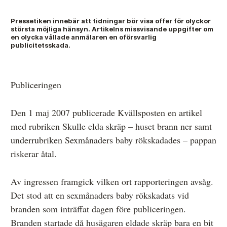
Pressetiken innebär att tidningar bör visa offer för olyckor
största möjliga hänsyn. Artikelns missvisande uppgifter om
Anmälan och beslut
en olycka vållade anmälaren en oförsvarlig
publicitetsskada.
De senaste besluten
Från anmälan till beslut – så går det till
Publiceringen
Så här gör du en anmälan
Den 1 maj 2007 publicerade Kvällsposten en artikel
Fyll i din anmälan
med rubriken Skulle elda skräp – huset brann ner samt
Regler för medier i processen hos MO
underrubriken Sexmånaders baby rökskadades – pappan
riskerar åtal.
Här är medierna som MO kan pröva
Hela listan över frivilligt anslutna medier
Av ingressen framgick vilken ort rapporteringen avsåg.
Det stod att en sexmånaders baby rökskadats vid
Skillnaden mellan Granskningsnämnden och MO
branden som inträffat dagen före publiceringen.
Branden startade då husägaren eldade skräp bara en bit