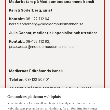
Medarbetare på Medieombudsmannens kansli
Kersti Söderberg, jurist
Kontakt
: 08-122 112 94,
kersti.soderberg@medieombudsmannen.se
Julia Caesar, medieetisk specialist och utredare
Kontakt:
08-122 112 92,
julia.caesar@medieombudsmannen.se
Mediernas Etiknämnds kansli
Telefon:
08-122 507 01
Telefontid måndag-torsdag 09.00–16.00. Fredag
09.00–15.00.
Om cookies på denna webbplats
Dag före röd dag 09.00–12.00.
Vi använder cookies för att samla in och analysera information om
webbplatsens prestanda och användning, för att förbättra funktioner