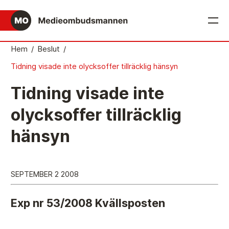
English
Hem
/
Beslut
/
Tidning visade inte olycksoffer tillräcklig hänsyn
Det medieetiska systemet
Tidning visade inte
Så här jobbar Medieombudsmannen
olycksoffer tillräcklig
Mediernas Etiknämnd fattar de avgörande besluten
hänsyn
Publicitetsreglerna – grunden i det medieetiska
systemet
Caspar Opitz är MO
SEPTEMBER 2 2008
Vill du ansluta till det medieetiska systemet?
Exp nr 53/2008 Kvällsposten
Medieetikens historia
Instruktion för Allmänhetens Medieombudsman