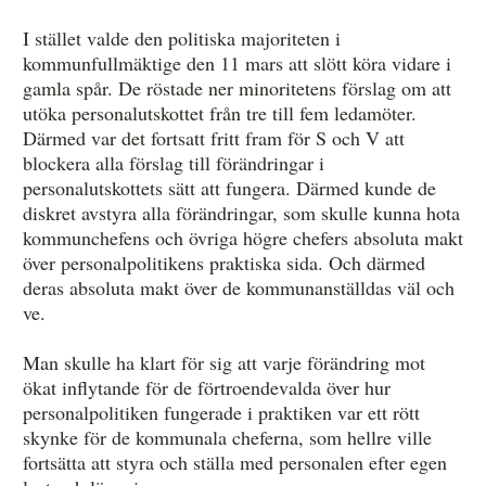
I stället valde den politiska majoriteten i
kommunfullmäktige den 11 mars att slött köra vidare i
gamla spår. De röstade ner minoritetens förslag om att
utöka personalutskottet från tre till fem ledamöter.
Därmed var det fortsatt fritt fram för S och V att
blockera alla förslag till förändringar i
personalutskottets sätt att fungera. Därmed kunde de
diskret avstyra alla förändringar, som skulle kunna hota
kommunchefens och övriga högre chefers absoluta makt
över personalpolitikens praktiska sida. Och därmed
deras absoluta makt över de kommunanställdas väl och
ve.
Man skulle ha klart för sig att varje förändring mot
ökat inflytande för de förtroendevalda över hur
personalpolitiken fungerade i praktiken var ett rött
skynke för de kommunala cheferna, som hellre ville
fortsätta att styra och ställa med personalen efter egen