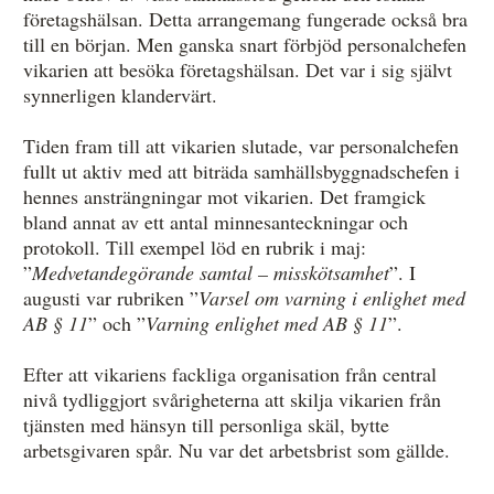
företagshälsan. Detta arrangemang fungerade också bra
till en början. Men ganska snart förbjöd personalchefen
vikarien att besöka företagshälsan. Det var i sig självt
synnerligen klandervärt.
Tiden fram till att vikarien slutade, var personalchefen
fullt ut aktiv med att biträda samhällsbyggnadschefen i
hennes ansträngningar mot vikarien. Det framgick
bland annat av ett antal minnesanteckningar och
protokoll. Till exempel löd en rubrik i maj:
”
Medvetandegörande samtal – misskötsamhet
”. I
augusti var rubriken ”
Varsel om varning i enlighet med
AB § 11
” och ”
Varning enlighet med AB § 11
”.
Efter att vikariens fackliga organisation från central
nivå tydliggjort svårigheterna att skilja vikarien från
tjänsten med hänsyn till personliga skäl, bytte
arbetsgivaren spår. Nu var det arbetsbrist som gällde.