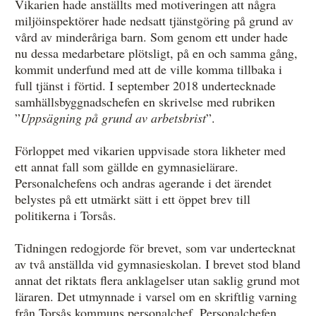
Vikarien hade anställts med motiveringen att några
miljöinspektörer hade nedsatt tjänstgöring på grund av
vård av minderåriga barn. Som genom ett under hade
nu dessa medarbetare plötsligt, på en och samma gång,
kommit underfund med att de ville komma tillbaka i
full tjänst i förtid. I september 2018 undertecknade
samhällsbyggnadschefen en skrivelse med rubriken
”
Uppsägning på grund av arbetsbrist
”.
Förloppet med vikarien uppvisade stora likheter med
ett annat fall som gällde en gymnasielärare.
Personalchefens och andras agerande i det ärendet
belystes på ett utmärkt sätt i ett öppet brev till
politikerna i Torsås.
Tidningen redogjorde för brevet, som var undertecknat
av två anställda vid gymnasieskolan. I brevet stod bland
annat det riktats flera anklagelser utan saklig grund mot
läraren. Det utmynnade i varsel om en skriftlig varning
från Torsås kommuns personalchef. Personalchefen