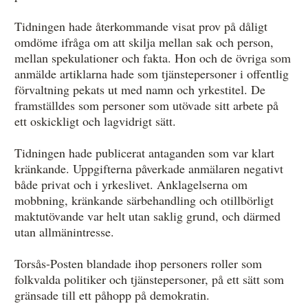
Tidningen hade återkommande visat prov på dåligt
omdöme ifråga om att skilja mellan sak och person,
mellan spekulationer och fakta. Hon och de övriga som
anmälde artiklarna hade som tjänstepersoner i offentlig
förvaltning pekats ut med namn och yrkestitel. De
framställdes som personer som utövade sitt arbete på
ett oskickligt och lagvidrigt sätt.
Tidningen hade publicerat antaganden som var klart
kränkande. Uppgifterna påverkade anmälaren negativt
både privat och i yrkeslivet. Anklagelserna om
mobbning, kränkande särbehandling och otillbörligt
maktutövande var helt utan saklig grund, och därmed
utan allmänintresse.
Torsås-Posten blandade ihop personers roller som
folkvalda politiker och tjänstepersoner, på ett sätt som
gränsade till ett påhopp på demokratin.