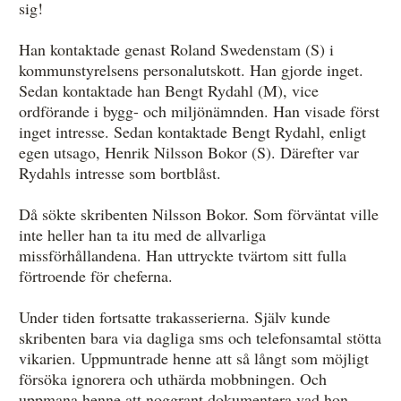
sig!
Han kontaktade genast Roland Swedenstam (S) i
kommunstyrelsens personalutskott. Han gjorde inget.
Sedan kontaktade han Bengt Rydahl (M), vice
ordförande i bygg- och miljönämnden. Han visade först
inget intresse. Sedan kontaktade Bengt Rydahl, enligt
egen utsago, Henrik Nilsson Bokor (S). Därefter var
Rydahls intresse som bortblåst.
Då sökte skribenten Nilsson Bokor. Som förväntat ville
inte heller han ta itu med de allvarliga
missförhållandena. Han uttryckte tvärtom sitt fulla
förtroende för cheferna.
Under tiden fortsatte trakasserierna. Själv kunde
skribenten bara via dagliga sms och telefonsamtal stötta
vikarien. Uppmuntrade henne att så långt som möjligt
försöka ignorera och uthärda mobbningen. Och
uppmana henne att noggrant dokumentera vad hon