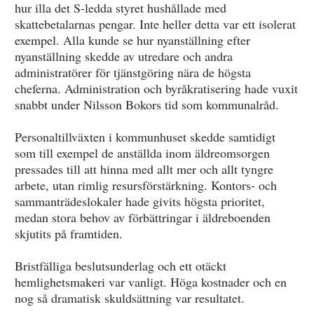
hur illa det S-ledda styret hushållade med
skattebetalarnas pengar. Inte heller detta var ett isolerat
exempel. Alla kunde se hur nyanställning efter
nyanställning skedde av utredare och andra
administratörer för tjänstgöring nära de högsta
cheferna. Administration och byråkratisering hade vuxit
snabbt under Nilsson Bokors tid som kommunalråd.
Personaltillväxten i kommunhuset skedde samtidigt
som till exempel de anställda inom äldreomsorgen
pressades till att hinna med allt mer och allt tyngre
arbete, utan rimlig resursförstärkning. Kontors- och
sammanträdeslokaler hade givits högsta prioritet,
medan stora behov av förbättringar i äldreboenden
skjutits på framtiden.
Bristfälliga beslutsunderlag och ett otäckt
hemlighetsmakeri var vanligt. Höga kostnader och en
nog så dramatisk skuldsättning var resultatet.