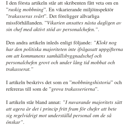
I den första artikeln står att skribenten fått veta om en
”
ruskig mobbning
”. En vikarierande miljöinspektör
”
trakasseras svårt
”. Det föreligger allvarliga
missförhållanden. ”
Vikarien ansattes nästa dagligen av
sin chef med aktivt stöd av personalchefen.”
.
Den andra artikeln inleds enligt följande:
”Klokt nog
har den politiska majoriteten inte ifrågasatt uppgifterna
om att kommunens samhällsbyggnadschef och
personalchefen grovt och under lång tid mobbat och
trakasserat.”
I artikeln beskrivs det som en ”
mobbningshistoria
” och
refereras till som de ”
grova trakasserierna
”.
I artikeln står bland annat:
”I nuvarande majoritets sätt
att agera är det i princip fritt fram för chefer att bete
sig regelvidrigt mot underställd personal om de så
önskar”
.