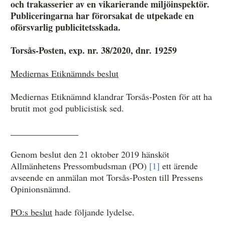
och trakasserier av en vikarierande miljöinspektör.
Publiceringarna har förorsakat de utpekade en
oförsvarlig publicitetsskada.
Anmälan och beslut
Torsås-Posten, exp. nr. 38/2020, dnr. 19259
De senaste besluten
Mediernas Etiknämnds beslut
Från anmälan till beslut – så går det till
Mediernas Etiknämnd klandrar Torsås-Posten för att ha
Så här gör du en anmälan
brutit mot god publicistisk sed.
Fyll i din anmälan
_______________
Regler för medier i processen hos MO
Genom beslut den 21 oktober 2019 hänsköt
Här är medierna som MO kan pröva
Allmänhetens Pressombudsman (PO)
[1]
ett ärende
avseende en anmälan mot Torsås-Posten till Pressens
Hela listan över frivilligt anslutna medier
Opinionsnämnd.
Skillnaden mellan Granskningsnämnden och MO
PO:s beslut
hade följande lydelse.