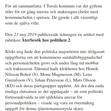
För att sammanfatta: I Torsås kommun var det gyllene
tider för ett gäng inresta och maktsugna chefer med
kommunchefen i spetsen. De gjorde i allt väsentligt
som de själva ville.
Den
23 maj 2019
publicerade tidningen en artikel med
Återbesök hos politiken 2
rubriken
.
Klokt nog hade den politiska majoriteten inte ifrågasatt
uppgifterna om att kommunens samhällsbyggnadschef
och personalchefen grovt och under lång tid mobbat
och trakasserat. Därmed hade klokheten hos Henrik
Nilsson Bokor (S), Mona Magnusson (M), Lena
Gustafsson (V), Johan Petersson (L), Mats Olsson
(KD) och deras partigrupper upphört. Att dra den enda
rimliga slutsatsen av det uppdagade – att som politiskt
förtroendevalda ta sitt självklara ansvar för
personalpolitiken – visade sig vara en övermäktig
uppgift för denna tjänstemannastyrda skara.