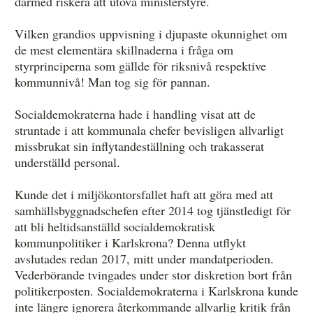
därmed riskera att utöva ministerstyre.
Vilken grandios uppvisning i djupaste okunnighet om
de mest elementära skillnaderna i fråga om
styrprinciperna som gällde för riksnivå respektive
kommunnivå! Man tog sig för pannan.
Socialdemokraterna hade i handling visat att de
struntade i att kommunala chefer bevisligen allvarligt
missbrukat sin inflytandeställning och trakasserat
underställd personal.
Kunde det i miljökontorsfallet haft att göra med att
samhällsbyggnadschefen efter 2014 tog tjänstledigt för
att bli heltidsanställd socialdemokratisk
kommunpolitiker i Karlskrona? Denna utflykt
avslutades redan 2017, mitt under mandatperioden.
Vederbörande tvingades under stor diskretion bort från
politikerposten. Socialdemokraterna i Karlskrona kunde
inte längre ignorera återkommande allvarlig kritik från