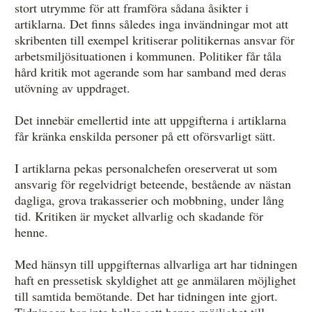
stort utrymme för att framföra sådana åsikter i
artiklarna. Det finns således inga invändningar mot att
skribenten till exempel kritiserar politikernas ansvar för
arbetsmiljösituationen i kommunen. Politiker får tåla
hård kritik mot agerande som har samband med deras
utövning av uppdraget.
Det innebär emellertid inte att uppgifterna i artiklarna
får kränka enskilda personer på ett oförsvarligt sätt.
I artiklarna pekas personalchefen oreserverat ut som
ansvarig för regelvidrigt beteende, bestående av nästan
dagliga, grova trakasserier och mobbning, under lång
tid. Kritiken är mycket allvarlig och skadande för
henne.
Med hänsyn till uppgifternas allvarliga art har tidningen
haft en pressetisk skyldighet att ge anmälaren möjlighet
till samtida bemötande. Det har tidningen inte gjort.
Tidningen har inte heller gett henne möjlighet till