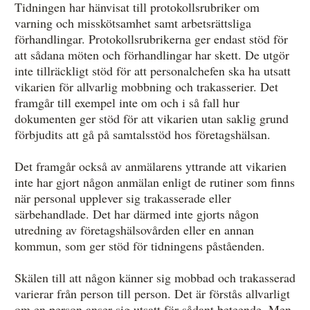
Tidningen har hänvisat till protokollsrubriker om
varning och misskötsamhet samt arbetsrättsliga
förhandlingar. Protokollsrubrikerna ger endast stöd för
att sådana möten och förhandlingar har skett. De utgör
inte tillräckligt stöd för att personalchefen ska ha utsatt
vikarien för allvarlig mobbning och trakasserier. Det
framgår till exempel inte om och i så fall hur
dokumenten ger stöd för att vikarien utan saklig grund
förbjudits att gå på samtalsstöd hos företagshälsan.
Det framgår också av anmälarens yttrande att vikarien
inte har gjort någon anmälan enligt de rutiner som finns
när personal upplever sig trakasserade eller
särbehandlade. Det har därmed inte gjorts någon
utredning av företagshälsovården eller en annan
kommun, som ger stöd för tidningens påståenden.
Skälen till att någon känner sig mobbad och trakasserad
varierar från person till person. Det är förstås allvarligt
om en person anser sig utsatt för sådant beteende. Men