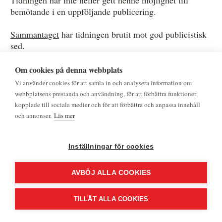
bemötande i en uppföljande publicering.
Sammantaget
har tidningen brutit mot god publicistisk
sed.
Mobbning och särbehandling är viktiga frågor. Det är
Om cookies på denna webbplats
av allmänintresse att belysa hur arbetsmiljöfrågor
Vi använder cookies för att samla in och analysera information om
hanteras av kommunen och politikerna. Det finns ett
webbplatsens prestanda och användning, för att förbättra funktioner
stort utrymme att framföra åsikter i publiceringarna.
kopplade till sociala medier och för att förbättra och anpassa innehåll
Men det innebär inte att artiklarna är undantagna från
och annonser.
Läs mer
pressetiska överväganden. Särskilt när publiceringarna
går från att framföra åsikter, till att göra anspråk på att
rapportera om nedsättande sakuppgifter om enskilda
Inställningar för cookies
personer som sanna.
AVBÖJ ALLA COOKIES
I artiklarna har tidningen publicerat oreserverade och
allvarliga påståenden om anmälaren gällande grova
TILLÅT ALLA COOKIES
trakasserier och mobbning. För att en tidning ska
CookieHub - Development mode
publicera sådana allvarliga uppgifter om en utpekad