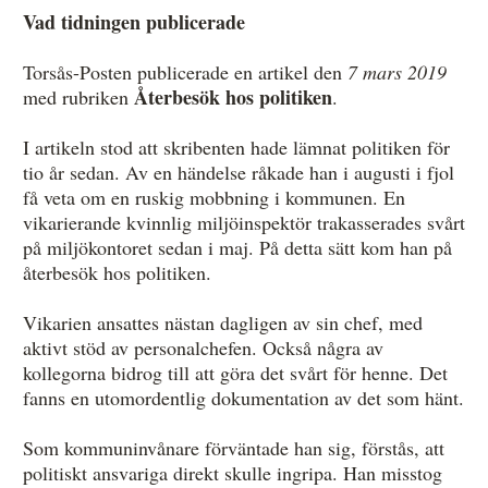
Vad tidningen publicerade
Övrigt
Torsås-Posten publicerade en artikel den
7 mars 2019
Årsberättelser
Återbesök hos politiken
med rubriken
.
Våra huvudmän
I artikeln stod att skribenten hade lämnat politiken för
Ledamöter i Mediernas Etiknämnd
tio år sedan. Av en händelse råkade han i augusti i fjol
få veta om en ruskig mobbning i kommunen. En
Stadgar för Mediernas Etiknämnd
vikarierande kvinnlig miljöinspektör trakasserades svårt
på miljökontoret sedan i maj. På detta sätt kom han på
Den journalistiska yrkesetiken
återbesök hos politiken.
Jobba hos oss!
Vikarien ansattes nästan dagligen av sin chef, med
Pressbilder
aktivt stöd av personalchefen. Också några av
kollegorna bidrog till att göra det svårt för henne. Det
Så behandlar vi dina personuppgifter
fanns en utomordentlig dokumentation av det som hänt.
Som kommuninvånare förväntade han sig, förstås, att
politiskt ansvariga direkt skulle ingripa. Han misstog