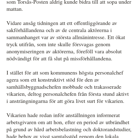
som Torsås-Posten aldrig kunde bidra till att sopa under
mattan.
Vidare ansåg tidningen att ett offentliggörande av
sakförhållandena och av de centrala aktörerna i
sammanhanget var av största allmänintresse. Ett ökat
tryck utifrån, som inte skulle försvagas genom
anonymiseringen av aktörerna, föreföll vara absolut
nödvändigt för att få slut på missförhållandena.
I stället för att som kommunens högsta personalchef
agera som ett konstruktivt stöd för den av
samhällsbyggnadschefen mobbade och trakasserade
vikarien, deltog personalchefen från första stund aktivt
i ansträngningarna för att göra livet surt för vikarien.
Vikarien hade redan inför anställningen informerat
arbetsgivaren om att hon, efter en period av utbrändhet
på grund av hård arbetsbelastning och doktorandstudier,
hade behov av visst samtalsstöd genom den lokala