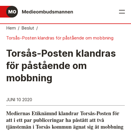
English
Hem
/
Beslut
/
Torsås-Posten klandras för påstående om mobbning
Det medieetiska systemet
Torsås-Posten klandras
Så här jobbar Medieombudsmannen
för påstående om
Mediernas Etiknämnd fattar de avgörande besluten
mobbning
Publicitetsreglerna – grunden i det medieetiska
systemet
Caspar Opitz är MO
JUNI 10 2020
Vill du ansluta till det medieetiska systemet?
Mediernas Etiknämnd klandrar Torsås-Posten för
Medieetikens historia
att i ett par publiceringar ha påstått att två
tjänstemän i Torsås kommun ägnat sig åt mobbning
Instruktion för Allmänhetens Medieombudsman