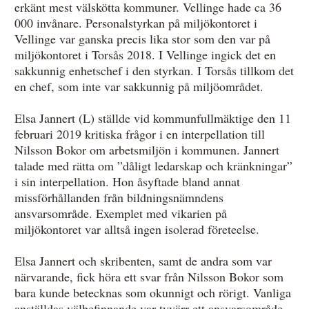
erkänt mest välskötta kommuner. Vellinge hade ca 36
000 invånare. Personalstyrkan på miljökontoret i
Vellinge var ganska precis lika stor som den var på
miljökontoret i Torsås 2018. I Vellinge ingick det en
sakkunnig enhetschef i den styrkan. I Torsås tillkom det
en chef, som inte var sakkunnig på miljöområdet.
Elsa Jannert (L) ställde vid kommunfullmäktige den 11
februari 2019 kritiska frågor i en interpellation till
Nilsson Bokor om arbetsmiljön i kommunen. Jannert
talade med rätta om ”dåligt ledarskap och kränkningar”
i sin interpellation. Hon åsyftade bland annat
missförhållanden från bildningsnämndens
ansvarsområde. Exemplet med vikarien på
miljökontoret var alltså ingen isolerad företeelse.
Elsa Jannert och skribenten, samt de andra som var
närvarande, fick höra ett svar från Nilsson Bokor som
bara kunde betecknas som okunnigt och rörigt. Vanliga
anställdas välbefinnande var tyvärr ett ansvarsområde