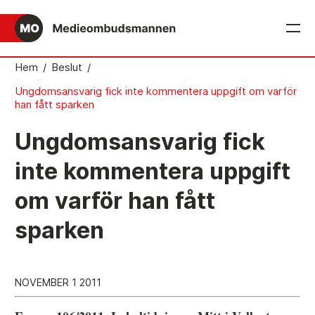
English
Hem
/
Beslut
/
Ungdomsansvarig fick inte kommentera uppgift om varför
Det medieetiska systemet
han fått sparken
Så här jobbar Medieombudsmannen
Ungdomsansvarig fick
Mediernas Etiknämnd fattar de avgörande besluten
inte kommentera uppgift
Publicitetsreglerna – grunden i det medieetiska
om varför han fått
systemet
Caspar Opitz är MO
sparken
Vill du ansluta till det medieetiska systemet?
Medieetikens historia
NOVEMBER 1 2011
Instruktion för Allmänhetens Medieombudsman