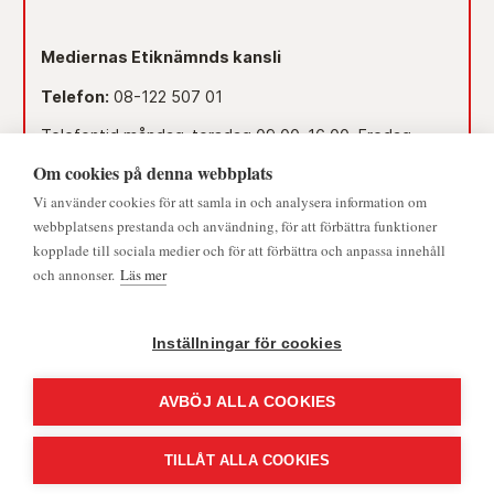
Mediernas Etiknämnds kansli
Telefon:
08-122 507 01
Telefontid måndag-torsdag 09.00–16.00. Fredag
09.00–15.00.
Om cookies på denna webbplats
Dag före röd dag 09.00–12.00.
Vi använder cookies för att samla in och analysera information om
© 2026 - Medieombudsmannen | Alla rättigheter förbehållna
webbplatsens prestanda och användning, för att förbättra funktioner
Lunchstängt 12.00–13.00.
kopplade till sociala medier och för att förbättra och anpassa innehåll
och annonser.
Läs mer
Mejl:
namnden@medieombudsmannen.se
Postadress:
Slottsbacken 8, 111 30 Stockholm
Inställningar för cookies
AVBÖJ ALLA COOKIES
TILLÅT ALLA COOKIES
CookieHub - Development mode