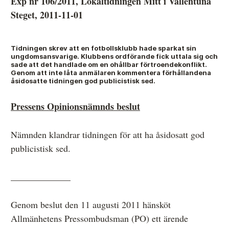
Exp nr 106/2011, Lokaltidningen Mitt i Vallentuna
Steget, 2011-11-01
Anmälan och beslut
Tidningen skrev att en fotbollsklubb hade sparkat sin
De senaste besluten
ungdomsansvarige. Klubbens ordförande fick uttala sig och
sade att det handlade om en ohållbar förtroendekonflikt.
Genom att inte låta anmälaren kommentera förhållandena
Från anmälan till beslut – så går det till
åsidosatte tidningen god publicistisk sed.
Så här gör du en anmälan
Pressens Opinionsnämnds beslut
Fyll i din anmälan
Nämnden klandrar tidningen för att ha åsidosatt god
Regler för medier i processen hos MO
publicistisk sed.
Här är medierna som MO kan pröva
_____________
Hela listan över frivilligt anslutna medier
Skillnaden mellan Granskningsnämnden och MO
Genom beslut den 11 augusti 2011 hänsköt
Allmänhetens Pressombudsman (PO) ett ärende