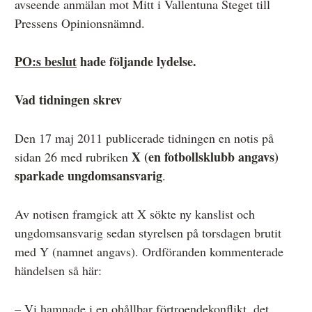
avseende anmälan mot Mitt i Vallentuna Steget till
Övrigt
Pressens Opinionsnämnd.
Årsberättelser
PO:s beslut
hade följande lydelse.
Våra huvudmän
Vad tidningen skrev
Ledamöter i Mediernas Etiknämnd
Stadgar för Mediernas Etiknämnd
Den 17 maj 2011 publicerade tidningen en notis på
X (en fotbollsklubb angavs)
sidan 26 med rubriken
Den journalistiska yrkesetiken
sparkade ungdomsansvarig
.
Jobba hos oss!
Av notisen framgick att X sökte ny kanslist och
Pressbilder
ungdomsansvarig sedan styrelsen på torsdagen brutit
Så behandlar vi dina personuppgifter
med Y (namnet angavs). Ordföranden kommenterade
händelsen så här:
– Vi hamnade i en ohållbar förtroendekonflikt, det