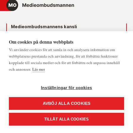
Medieombudsmannens kansli
Telefon:
Om cookies på denna webbplats
Vi använder cookies för att samla in och analysera information om
08-122 507 00
webbplatsens prestanda och användning, för att förbättra funktioner
kopplade till sociala medier och för att förbättra och anpassa innehåll
Telefontid måndag-torsdag 09.00–16.00, fredag
och annonser.
Läs mer
09.00–15.00.
Dag före röd dag 09.00–12.00.
Inställningar för cookies
Lunchstängt 12.00–13.00.
Mejl:
info@medieombudsmannen.se
AVBÖJ ALLA COOKIES
Postadress:
Slottsbacken 8, 111 30 Stockholm
TILLÅT ALLA COOKIES
CookieHub - Development mode
Allmänhetens Medieombudsman