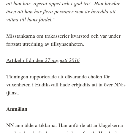
att han har ’agerat öppet och i god tro’. Han hävdar
även att han har flera personer som är beredda att
vittna till hans fördel.”
Misstankarna om trakasserier kvarstod och var under
fortsatt utredning av tillsynsenheten.
Artikeln från den
27 augusti 2016
Tidningen rapporterade att dåvarande chefen för
vuxenheten i Hudiksvall hade erbjudits att ta över NN:s
tjänst.
Anmälan
NN anmälde artiklarna. Han anförde att anklagelserna
var kränkande för honom och hans familj. Han hade