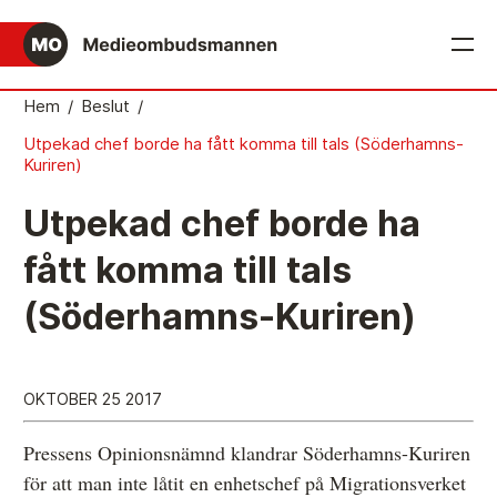
English
Hem
/
Beslut
/
Utpekad chef borde ha fått komma till tals (Söderhamns-
Det medieetiska systemet
Kuriren)
Så här jobbar Medieombudsmannen
Utpekad chef borde ha
Mediernas Etiknämnd fattar de avgörande besluten
fått komma till tals
Publicitetsreglerna – grunden i det medieetiska
(Söderhamns-Kuriren)
systemet
Caspar Opitz är MO
Vill du ansluta till det medieetiska systemet?
OKTOBER 25 2017
Medieetikens historia
Pressens Opinionsnämnd klandrar Söderhamns-Kuriren
för att man inte låtit en enhetschef på Migrationsverket
Instruktion för Allmänhetens Medieombudsman