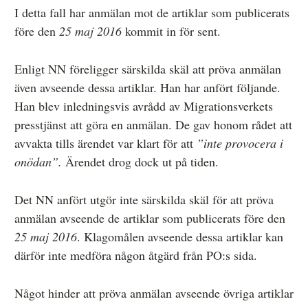
I detta fall har anmälan mot de artiklar som publicerats
före den
25 maj 2016
kommit in för sent.
Enligt NN föreligger särskilda skäl att pröva anmälan
även avseende dessa artiklar. Han har anfört följande.
Han blev inledningsvis avrådd av Migrationsverkets
presstjänst att göra en anmälan. De gav honom rådet att
avvakta tills ärendet var klart för att
”inte provocera i
onödan”.
Ärendet drog dock ut på tiden.
Det NN anfört utgör inte särskilda skäl för att pröva
anmälan avseende de artiklar som publicerats före den
25 maj 2016
. Klagomålen avseende dessa artiklar kan
därför inte medföra någon åtgärd från PO:s sida.
Något hinder att pröva anmälan avseende övriga artiklar