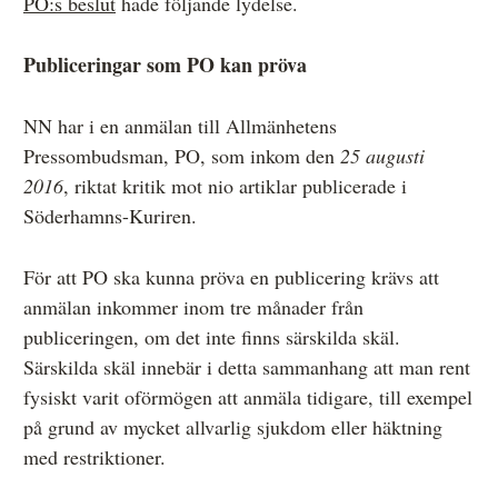
PO:s beslut
hade följande lydelse.
Övrigt
Publiceringar som PO kan pröva
Årsberättelser
Våra huvudmän
NN har i en anmälan till Allmänhetens
Pressombudsman, PO, som inkom den
25 augusti
Ledamöter i Mediernas Etiknämnd
2016
, riktat kritik mot nio artiklar publicerade i
Stadgar för Mediernas Etiknämnd
Söderhamns-Kuriren.
Den journalistiska yrkesetiken
För att PO ska kunna pröva en publicering krävs att
Jobba hos oss!
anmälan inkommer inom tre månader från
publiceringen, om det inte finns särskilda skäl.
Pressbilder
Särskilda skäl innebär i detta sammanhang att man rent
Så behandlar vi dina personuppgifter
fysiskt varit oförmögen att anmäla tidigare, till exempel
på grund av mycket allvarlig sjukdom eller häktning
med restriktioner.