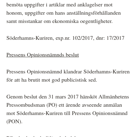
bemöta uppgifter i artiklar med anklagelser mot
honom, uppgifter om hans anställningsförhållanden
samt misstankar om ekonomiska oegentligheter.
Anmälan och beslut
De senaste besluten
Söderhamns-Kuriren, exp.nr. 102/2017, dnr: 17/2017
Från anmälan till beslut – så går det till
Pressens Opinionsnämnds beslut
Så här gör du en anmälan
Pressens Opinionsnämnd klandrar Söderhamns-Kuriren
Fyll i din anmälan
för att ha brutit mot god publicistisk sed.
Regler för medier i processen hos MO
Här är medierna som MO kan pröva
Genom beslut den 31 mars 2017 hänsköt Allmänhetens
Pressombudsman (PO) ett ärende avseende anmälan
Hela listan över frivilligt anslutna medier
mot Söderhamns-Kuriren till Pressens Opinionsnämnd
Skillnaden mellan Granskningsnämnden och MO
(PON).