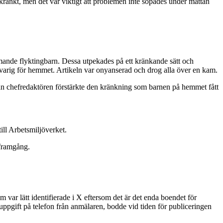
kränkt, men det var viktigt att problemen inte sopades under mattan
ande flyktingbarn. Dessa utpekades på ett kränkande sätt och
ansvarig för hemmet. Artikeln var onyanserad och drog alla över en kam.
 chefredaktören förstärkte den kränkning som barnen på hemmet fått
ill Arbetsmiljöverket.
 framgång.
var lätt identifierade i X eftersom det är det enda boendet för
uppgift på telefon från anmälaren, bodde vid tiden för publiceringen