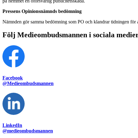
på hemmet en oförsvarlig publicitetsskada.
Pressens Opinionsnämnds bedömning
Nämnden gör samma bedömning som PO och klandrar tidningen för att 
Följ Medieombudsmannen i sociala medie
Facebook
@Medieombudsmannen
LinkedIn
@medieombudsmannen