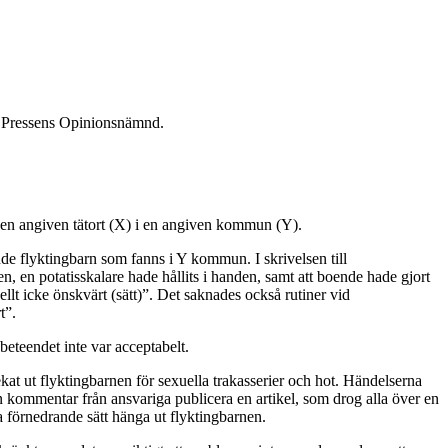
l Pressens Opinionsnämnd.
 en angiven tätort (X) i en angiven kommun (Y).
 flyktingbarn som fanns i Y kommun. I skrivelsen till
, en potatisskalare hade hållits i handen, samt att boende hade gjort
ellt icke önskvärt (sätt)”. Det saknades också rutiner vid
t”.
beteendet inte var acceptabelt.
kat ut flyktingbarnen för sexuella trakasserier och hot. Händelserna
utan kommentar från ansvariga publicera en artikel, som drog alla över en
förnedrande sätt hänga ut flyktingbarnen.