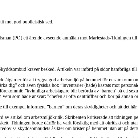
it mot god publicistisk sed.
sman (PO) ett ärende avseende anmälan mot Mariestads-Tidningen til
yddsombud kräver besked. Artikeln var införd på sidor hänförliga till
åtgärder för att trygga god arbetsmiljö på hemmet för ensamkommande
ka dig” och även fysiska hot: ”inventarier (hade) kastats mot personalen
 förekommit: ”kvinnliga arbetstagare blir berörda av ’barnen’ på ett sexu
 vem som hade ansvar: ”chefen är ofta oanträffbar och bor på annan or
lle till exempel informera ”barnen” om deras skyldigheter och att det här 
v artikel om arbetsmiljökritik. Skribenten kritiserade att tidningen pe
e skett. Tidningen borde därför ha varit försiktig med att okritiskt och 
dovisa skyddsombudets åsikter om brister på hemmet utan att på detta 