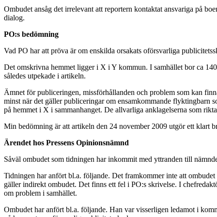
Ombudet ansåg det irrelevant att reportern kontaktat ansvariga på boen
dialog.
PO:s bedömning
Vad PO har att pröva är om enskilda orsakats oförsvarliga publicitet
Det omskrivna hemmet ligger i X i Y kommun. I samhället bor ca 1400
således utpekade i artikeln.
Ämnet för publiceringen, missförhållanden och problem som kan finnas
minst när det gäller publiceringar om ensamkommande flyktingbarn som b
på hemmet i X i sammanhanget. De allvarliga anklagelserna som riktad
Min bedömning är att artikeln den 24 november 2009 utgör ett klart br
Ärendet hos Pressens Opinionsnämnd
Såväl ombudet som tidningen har inkommit med yttranden till nämnd
Tidningen har anfört bl.a. följande. Det framkommer inte att ombude
gäller indirekt ombudet. Det finns ett fel i PO:s skrivelse. I chefred
om problem i samhället.
Ombudet har anfört bl.a. följande. Han var visserligen ledamot i komm