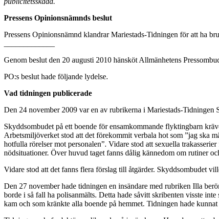
publicitetsskada.
Pressens Opinionsnämnds beslut
Pressens Opinionsnämnd klandrar Mariestads-Tidningen för att ha brut
_____________
Genom beslut den 20 augusti 2010 hänsköt Allmänhetens Pressombud
PO:s beslut hade följande lydelse.
Vad tidningen publicerade
Den 24 november 2009 var en av rubrikerna i Mariestads-Tidningen Sk
Skyddsombudet på ett boende för ensamkommande flyktingbarn krävde 
Arbetsmiljöverket stod att det förekommit verbala hot som ”jag ska mär
hotfulla rörelser mot personalen”. Vidare stod att sexuella trakasserier
nödsituationer. Över huvud taget fanns dålig kännedom om rutiner och
Vidare stod att det fanns flera förslag till åtgärder. Skyddsombudet vi
Den 27 november hade tidningen en insändare med rubriken Illa berörd a
borde i så fall ha polisanmälts. Detta hade såvitt skribenten visste int
kam och som kränkte alla boende på hemmet. Tidningen hade kunnat re