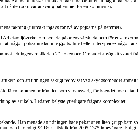
n hade allmänintresse. Publiceringar innebar alltid att någon kände sig 
kt att nå den som var ansvarig påhemmet för en kommentar.
rnens räkning (fullmakt ingavs för två av pojkarna på hemmet).
ll Arbetsmiljöverket om boende på ortens särskilda hem för ensamkomm
till att någon polisanmälan inte gjorts. Inte heller intervjuades någon 
ot tidningens replik den 27 november. Ombudet ansåg att svaret från
 artikeln och att tidningen sakligt redovisat vad skyddsombudet anmält t
försökt få en kommentar från den som var ansvarig för boendet, men utan
dning av artikeln. Ledaren belyste ytterligare frågans komplexitet.
kande. Han menade att tidningen hade pekat ut en liten grupp barn som 
mun och har enligt SCB:s statisktik från 2005 1375 innevånare. Enligt 