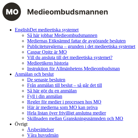
English
Det medieetiska systemet
Så här jobbar Medieombudsmannen
Mediernas Etiknämnd fattar de avgörande besluten
Publicitetsreglerna – grunden i det medieetiska systemet
Caspar Opitz är MO
Vill du ansluta till det medieetiska systemet?
Medieetikens historia
Instruktion för Allmänhetens Medieombudsman
Anmälan och beslut
De senaste besluten
Från anmälan till beslut – så går det till
Så här gör du en anmälan
Fyll i din anmälan
Regler för medier i processen hos MO
Här är medierna som MO kan pröva
Hela listan över frivilligt anslutna medier
Skillnaden mellan Granskningsnämnden och MO
Övrigt
Årsberättelser
Våra huvudmän