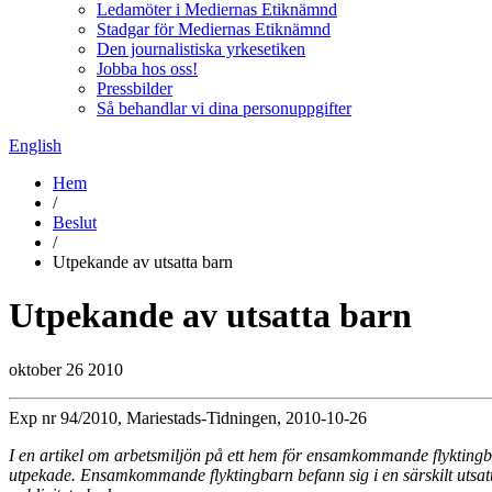
Ledamöter i Mediernas Etiknämnd
Stadgar för Mediernas Etiknämnd
Den journalistiska yrkesetiken
Jobba hos oss!
Pressbilder
Så behandlar vi dina personuppgifter
English
Hem
/
Beslut
/
Utpekande av utsatta barn
Utpekande av utsatta barn
oktober 26 2010
Exp nr 94/2010, Mariestads-Tidningen, 2010-10-26
I en artikel om arbetsmiljön på ett hem för ensamkommande flyktingba
utpekade. Ensamkommande flyktingbarn befann sig i en särskilt utsatt 