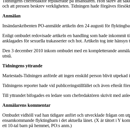
Tidningens chefredaktör replikerade på insändaren. Hon skrev att sake
och att pressen beskrev verkligheten. Tidningen hade förgäves försö
Anmälan
Insändarskribenten PO-anmälde artikeln den 24 augusti för flyktingba
Enligt ombudet redovisade artikeln en handling som hade inkommit ti
anklagades för sexuella trakasserier och hot. Artikeln tog inte hänsyn 
Den 3 december 2010 inkom ombudet med en kompletterande anmälan m
utstå.
Tidningens yttrande
Mariestads-Tidningen anförde att ingen enskild person blivit utpekad i
Tidningens reporter hade vid publiceringstillfället och även efteråt 
Till yttrandet bifogades en ledare som chefredaktören skrivit med anle
Anmälarens kommentar
Ombudet vidhöll vad han tidigare anfört och utvecklade frågan om utpe
ensamkommande flyktingbarn i det aktuella länet. (X är tätort i Y kom
ett 10-tal barn på hemmet, PO:s anm.)