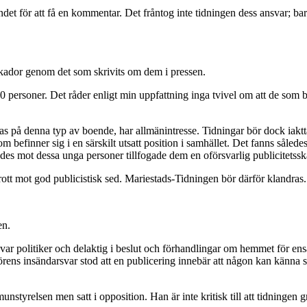
det för att få en kommentar. Det fråntog inte tidningen dess ansvar; bar
sskador genom det som skrivits om dem i pressen.
 personer. Det råder enligt min uppfattning inga tvivel om att de som
 på denna typ av boende, har allmänintresse. Tidningar bör dock iaktta
efinner sig i en särskilt utsatt position i samhället. Det fanns sålede
es mot dessa unga personer tillfogade dem en oförsvarlig publicitetssk
ott mot god publicistisk sed. Mariestads-Tidningen bör därför klandras.
en.
t var politiker och delaktig i beslut och förhandlingar om hemmet fö
aktörens insändarsvar stod att en publicering innebär att någon kan känn
unstyrelsen men satt i opposition. Han är inte kritisk till att tidnin