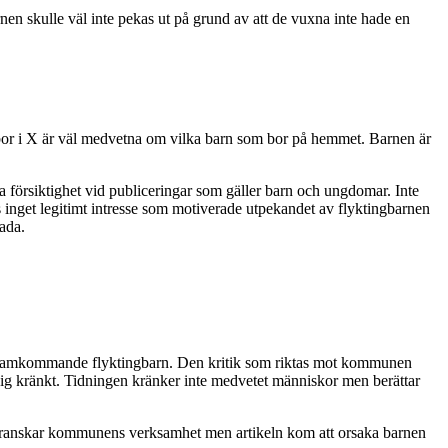
nen skulle väl inte pekas ut på grund av att de vuxna inte hade en
 bor i X är väl medvetna om vilka barn som bor på hemmet. Barnen är
 försiktighet vid publiceringar som gäller barn och ungdomar. Inte
s inget legitimt intresse som motiverade utpekandet av flyktingbarnen
ada.
r ensamkommande flyktingbarn. Den kritik som riktas mot kommunen
a sig kränkt. Tidningen kränker inte medvetet människor men berättar
gen granskar kommunens verksamhet men artikeln kom att orsaka barnen