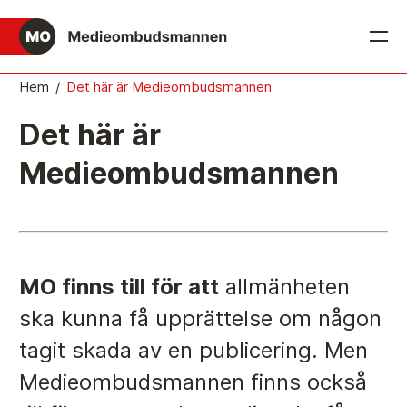
Hem
/
Det här är Medieombudsmannen
English
Det här är
Det medieetiska systemet
Så här jobbar Medieombudsmannen
Medieombudsmannen
Mediernas Etiknämnd fattar de avgörande besluten
Publicitetsreglerna – grunden i det medieetiska
systemet
MO finns till för att
allmänheten
Caspar Opitz är MO
ska kunna få upprättelse om någon
Vill du ansluta till det medieetiska systemet?
tagit skada av en publicering. Men
Medieetikens historia
Medieombudsmannen finns också
Instruktion för Allmänhetens Medieombudsman