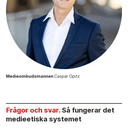
Övrigt
Årsberättelser
Våra huvudmän
Ledamöter i Mediernas Etiknämnd
Stadgar för Mediernas Etiknämnd
Den journalistiska yrkesetiken
Jobba hos oss!
Medieombudsmannen
Caspar Opitz
Pressbilder
Så behandlar vi dina personuppgifter
Frågor och svar.
Så fungerar det
medieetiska systemet