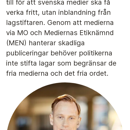
till för att svenska medier ska få
verka fritt, utan inblandning från
Anmälan och beslut
lagstiftaren. Genom att medierna
De senaste besluten
via MO och Mediernas Etiknämnd
(MEN) hanterar skadliga
Från anmälan till beslut – så går det till
publiceringar behöver politikerna
Så här gör du en anmälan
inte stifta lagar som begränsar de
Fyll i din anmälan
fria medierna och det fria ordet.
Regler för medier i processen hos MO
Här är medierna som MO kan pröva
Hela listan över frivilligt anslutna medier
Skillnaden mellan Granskningsnämnden och MO