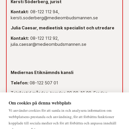
Kersti Söderberg, jurist
Kontakt
: 08-122 112 94,
kersti.soderberg@medieombudsmannen.se
Julia Caesar, medieetisk specialist och utredare
Kontakt:
08-122 112 92,
julia.caesar@medieombudsmannen.se
Mediernas Etiknämnds kansli
Telefon:
08-122 507 01
Telefontid måndag-torsdag 09.00–16.00. Fredag
09.00–15.00.
Om cookies på denna webbplats
Dag före röd dag 09.00–12.00.
Vi använder cookies för att samla in och analysera information om
webbplatsens prestanda och användning, för att förbättra funktioner
Lunchstängt 12.00–13.00.
kopplade till sociala medier och för att förbättra och anpassa innehåll