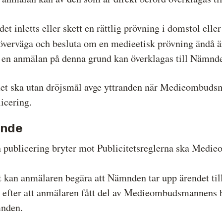
 inletts eller skett en rättlig prövning i domstol elle
rväga och besluta om en medieetisk prövning ändå är
en anmälan på denna grund kan överklagas till Nämnd
emet ska utan dröjsmål avge yttranden när Medieombuds
licering.
ande
publicering bryter mot Publicitetsreglerna ska Medie
an anmälaren begära att Nämnden tar upp ärendet till
fter att anmälaren fått del av Medieombudsmannens be
mnden.