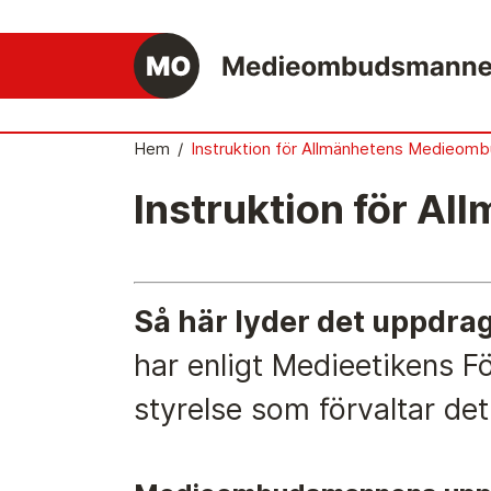
Hem
/
Instruktion för Allmänhetens Medieom
Instruktion för 
Det medieetiska systemet
Så här jobbar Medieombudsmannen
Mediernas Etiknämnd fattar de avgörande
besluten
Så här lyder det uppdra
har enligt Medieetikens F
Publicitetsreglerna – grunden i det
medieetiska systemet
styrelse som förvaltar de
Caspar Opitz är MO
Vill du ansluta till det medieetiska systeme