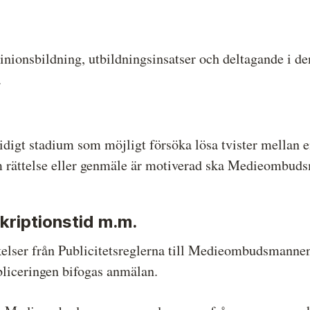
nsbildning, utbildningsinsatser och deltagande i den 
.
digt stadium som möjligt försöka lösa tvister mellan 
rättelse eller genmäle är motiverad ska Medieombud
kriptionstid m.m.
ikelser från Publicitetsreglerna till Medieombudsmannen
ubliceringen bifogas anmälan.