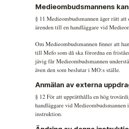
Medieombudsmannens kans
§ 11 Medieombudsmannen äger rätt att de
ärenden till en handläggare vid Medie
Om Medieombudsmannen finner att han e
till Mefo som då ska förordna en frist
jävig får Medieombudsmannen understä
även den som beslutar i MO:s ställe.
Anmälan av externa uppdra
§ 12 För att upprätthålla en hög trov
handläggare vid Medieombudsmannen int
instruktion.