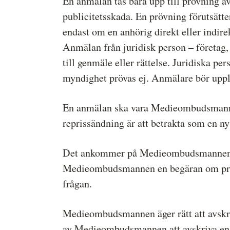
En anmälan tas bara upp till prövning 
publicitetsskada. En prövning förutsätte
endast om en anhörig direkt eller indirek
Anmälan från juridisk person – företag, 
till genmäle eller rättelse. Juridiska pe
myndighet prövas ej. Anmälare bör uppl
En anmälan ska vara Medieombudsmannen
reprissändning är att betrakta som en ny
Det ankommer på Medieombudsmannen att
Medieombudsmannen en begäran om prövn
frågan.
Medieombudsmannen äger rätt att avskriv
av Medieombudsmannen att avskriva en 