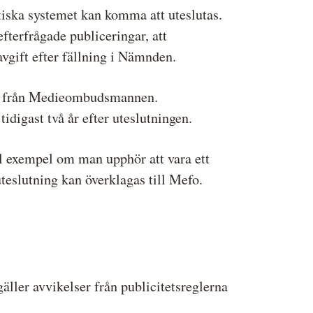
iska systemet kan komma att uteslutas.
terfrågade publiceringar, att
avgift efter fällning i Nämnden.
odan från Medieombudsmannen.
digast två år efter uteslutningen.
l exempel om man upphör att vara ett
eslutning kan överklagas till Mefo.
äller avvikelser från publicitetsreglerna