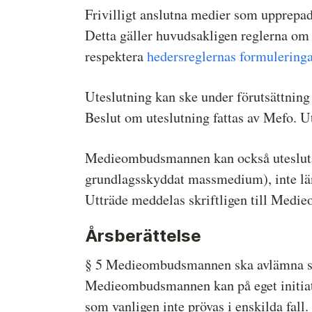
Frivilligt anslutna medier som upprepa
Detta gäller huvudsakligen reglerna om
respektera
hedersreglernas formuleringa
Uteslutning kan ske under förutsättning
Beslut om uteslutning fattas av Mefo. U
Medieombudsmannen kan också utesluta e
grundlagsskyddat massmedium), inte län
Utträde meddelas skriftligen till Med
Årsberättelse
§ 5 Medieombudsmannen ska avlämna sin
Medieombudsmannen kan på eget initiativ 
som vanligen inte prövas i enskilda fall.