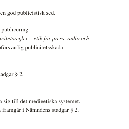
ressbilder
 god publicistisk sed.
å behandlar vi dina personuppgifter
 publicering.
citetsregler – etik för press. radio och
försvarlig publicitetsskada.
adgar § 2.
sig till det medieetiska systemet.
om framgår i Nämndens stadgar § 2.
.