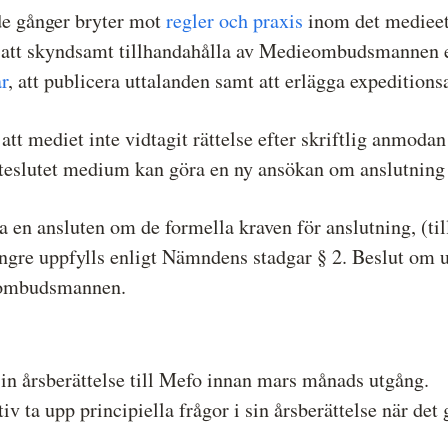
de gånger bryter mot
regler och praxis
inom det medieet
 att skyndsamt tillhandahålla av Medieombudsmannen ef
r
, att publicera uttalanden samt att erlägga expeditions
 att mediet inte vidtagit rättelse efter skriftlig anm
teslutet medium kan göra en ny ansökan om anslutning ti
n ansluten om de formella kraven för anslutning, (til
gre uppfylls enligt Nämndens stadgar § 2. Beslut om ut
ieombudsmannen.
 årsberättelse till Mefo innan mars månads utgång.
ta upp principiella frågor i sin årsberättelse när det g