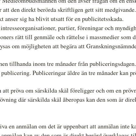
av Medieombudsmannen om den avser frågan om en enskil
r att den direkt berörda skriftligen gett sitt medgivand
t anser sig ha blivit utsatt för en publicitetsskada.
intresseorganisationer, partier, föreningar och myndig
rsoners rätt till genmäle och rättelse i massmedier som d
ysas om möjligheten att begära att Granskningsnämnden
 tillhanda inom tre månader från publiceringsdagen. E
 publicering. Publiceringar äldre än tre månader kan prö
 pröva om särskilda skäl föreligger och om en prövn
ing där särskilda skäl åberopas kan den som är direk
a en anmälan om det är uppenbart att anmälan inte kan 
anmälan kan av den som är direkt berörd överklagas t