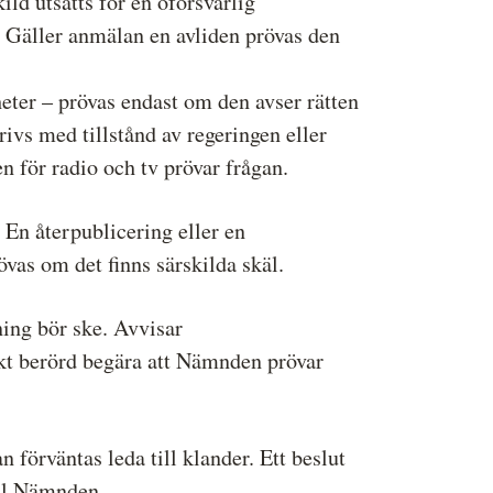
d utsatts för en oförsvarlig
e. Gäller anmälan en avliden prövas den
heter – prövas endast om den avser rätten
rivs med tillstånd av regeringen eller
 för radio och tv prövar frågan.
n återpublicering eller en
vas om det finns särskilda skäl.
ing bör ske. Avvisar
t berörd begära att Nämnden prövar
förväntas leda till klander. Ett beslut
ill Nämnden.