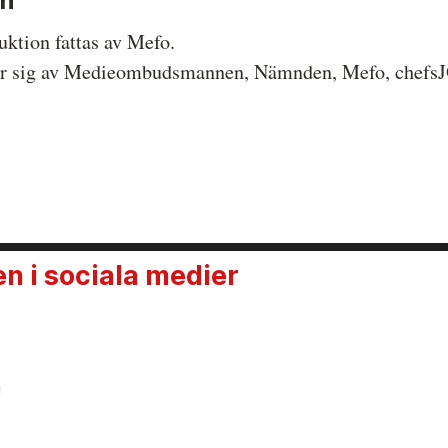
on
uktion fattas av Mefo.
ör sig av Medieombudsmannen, Nämnden, Mefo, chefsJO
 i sociala medier
n