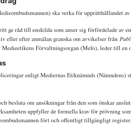
drag
Hela listan över frivilligt anslutna medier
P
eombudsmannen) ska verka för upprätthållandet av en
Skillnaden mellan Granskningsnämnden och
S
MO
 ge råd till enskilda som anser sig förfördelade av en
Publi
v eller efter anmälan granska om avvikelser från
 Medieetikens Förvaltningsorgan (Mefo), leder till en o
as
iceringar enligt Mediernas Etiknämnds (Nämndens) st
h besluta om ansökningar från den som önskar ansluta 
verksamheten uppfyller de formella krav för prövning s
eombudsmannen fört och offentligt tillgängligt register