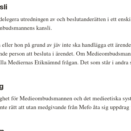
li
legera utredningen av och beslutanderätten i ett enskil
ombudsmannens kansli.
ller hon på grund av jäv inte ska handlägga ett äre
ående person att besluta i ärendet. Om Medieombudsmann
lla Mediernas Etiknämnd frågan. Det som står i andr
g
ärdighet för Medieombudsmannen och det medieetiska 
e rätt att utan medgivande från Mefo åta sig uppdrag 