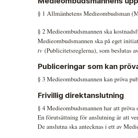
Medieombudsmannens upp
Medieetikens historia
§ 1 Allmänhetens Medieombudsman (Medi
Instruktion för Allmänhetens
Medieombudsman
§ 2 Medieombudsmannen ska kostnadsfritt
Medieombudsmannen ska på eget initiati
tv
(Publicitetsreglerna), som beslutas av
Publiceringar som kan pröv
§ 3 Medieombudsmannen kan pröva publ
Frivillig direktanslutning
§ 4 Medieombudsmannen har att pröva oc
En förutsättning för anslutning är att 
De anslutna ska antecknas i ett av Medi