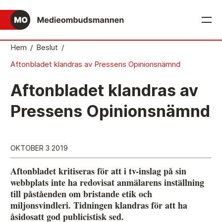
English
Hem
/
Beslut
/
Aftonbladet klandras av Pressens Opinionsnämnd
Det medieetiska systemet
Aftonbladet klandras av
Så här jobbar Medieombudsmannen
Pressens Opinionsnämnd
Mediernas Etiknämnd fattar de avgörande besluten
Publicitetsreglerna – grunden i det medieetiska
systemet
OKTOBER 3 2019
Caspar Opitz är MO
Aftonbladet kritiseras för att i tv-inslag på sin
Vill du ansluta till det medieetiska systemet?
webbplats inte ha redovisat anmälarens inställning
till påståenden om bristande etik och
Medieetikens historia
miljonsvindleri. Tidningen klandras för att ha
åsidosatt god publicistisk sed.
Instruktion för Allmänhetens Medieombudsman