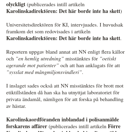
olyckligt
(publicerades intill artikeln
Karolinskadirektören: Det här borde inte ha skett
)
Universitetsdirektören för KI, intervjuades. I huvudsak
framkom det som redovisades i artikeln
Karolinskadirektören: Det här borde inte ha skett
.
Reportern uppgav bland annat att NN enligt flera källor
och
”en hemlig utredning”
misstänktes för
”oetiskt
agerande mot patienter”
och att han anklagats för att
”sysslat med mångmiljonsvindleri”
.
I inslaget sades också att NN misstänktes för brott mot
etiktillstånden då han ska ha utnyttjat laboratoriet för
privata ändamål, nämligen för att forska på behandling
av hästar.
Karolinskaordföranden inblandad i polisanmälde
forskarens affärer
Förre
(publicerades intill artikeln