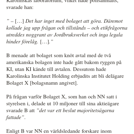
svarade han:
” –
[…]
Det har inget med bolaget att göra. Däremot
kollade jag upp frågan och tillstånds – och etikfrågorna
utreddes noggrant av Jordbruksverket och inga legala
hinder förelåg.
[…]
.”
B menade att bolaget som knöt avtal med de två
amerikanska bolagen inte hade gått bakom ryggen på
KI, utan KI kände till avtalen. Dessutom hade
Karolinska Institutet Holding erbjudits att bli delägare
Bolaget X [bolagsnamn angivet].
På frågan varför Bolaget X, som han och NN satt i
styrelsen i, delade ut 10 miljoner till sina aktieägare
svarade B att
”det var ett beslut majoritetsägarna
fattade”
.
Enligt B var NN en världsledande forskare inom