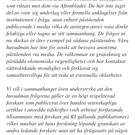
som riktats mot dem via Aftonbladet. De har inte tagit
del av vare sig underlag eller formella anklagelser från
institutionen i fråga, utan enbart påståenden
publicerade i media vilka de antingen anser vara direkt
felaktiga eller tagna ur sitt sammanhang. De frågor ni
nu skickar är åter exempel på sådana påståenden. Våra
huvudmän har inte för avsikt att besvara anonyma
påståenden via media. De välkomnar en granskning av
påstådda ekonomiska oegentligheter och har kontaktat
rättsvårdande myndighet och förklarat sig
samarbetsvilliga för att reda ut eventuella oklarheter.
Vi vill i sammanhanget även understryka att den
huvudman frågorna gäller är en högt respekterad
forskare som publicerat över hundra vetenskapliga
artiklar i ansedda tidskrifter (och arbetar fortfarande
tillsammans med forskare på KI gällande publikationer)
vilket innebär att hans forskning löpande granskats av
andra ledande forskare utan att ha ifrågasatts på något