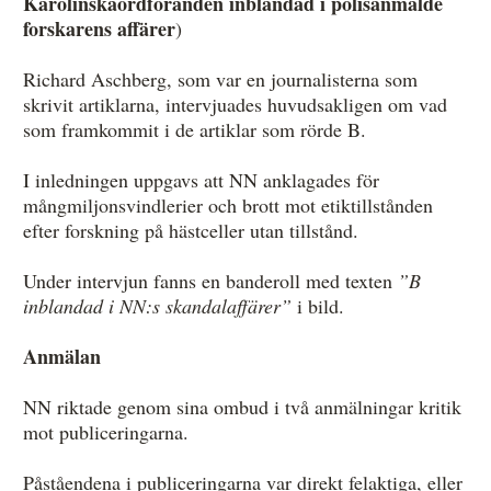
Karolinskaordföranden inblandad i polisanmälde
forskarens affärer
)
Richard Aschberg, som var en journalisterna som
skrivit artiklarna, intervjuades huvudsakligen om vad
som framkommit i de artiklar som rörde B.
I inledningen uppgavs att NN anklagades för
mångmiljonsvindlerier och brott mot etiktillstånden
efter forskning på hästceller utan tillstånd.
Under intervjun fanns en banderoll med texten
”B
inblandad i NN:s skandalaffärer”
i bild.
Anmälan
NN riktade genom sina ombud i två anmälningar kritik
mot publiceringarna.
Påståendena i publiceringarna var direkt felaktiga, eller