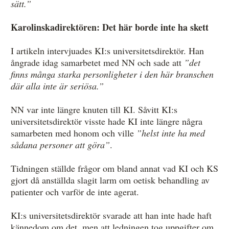
sätt.”
Karolinskadirektören: Det här borde inte ha skett
I artikeln intervjuades KI:s universitetsdirektör. Han
ångrade idag samarbetet med NN och sade att
”det
finns många starka personligheter i den här branschen
där alla inte är seriösa.”
NN var inte längre knuten till KI. Såvitt KI:s
universitetsdirektör visste hade KI inte längre några
samarbeten med honom och ville
”helst inte ha med
sådana personer att göra”
.
Tidningen ställde frågor om bland annat vad KI och KS
gjort då anställda slagit larm om oetisk behandling av
patienter och varför de inte agerat.
KI:s universitetsdirektör svarade att han inte hade haft
kännedom om det, men att ledningen tog uppgifter om