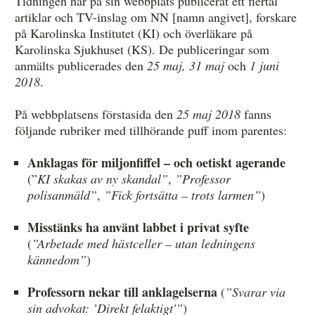
Tidningen har på sin webbplats publicerat ett flertal
artiklar och TV-inslag om NN [namn angivet], forskare
Övrigt
på Karolinska Institutet (KI) och överläkare på
Årsberättelser
Karolinska Sjukhuset (KS). De publiceringar som
anmälts publicerades den
25 maj, 31 maj
och
1 juni
Våra huvudmän
2018
.
Ledamöter i Mediernas Etiknämnd
På webbplatsens förstasida den
25 maj 2018
fanns
följande rubriker med tillhörande puff inom parentes:
Stadgar för Mediernas Etiknämnd
Den journalistiska yrkesetiken
Anklagas för miljonfiffel – och oetiskt agerande
(”
KI skakas av ny skandal”
,
”Professor
Jobba hos oss!
polisanmäld”
,
”Fick fortsätta – trots larmen”
)
Pressbilder
Misstänks ha använt labbet i privat syfte
(
”Arbetade med hästceller – utan ledningens
Så behandlar vi dina personuppgifter
kännedom”
)
Professorn nekar till anklagelserna
(
”Svarar via
sin advokat: ’Direkt felaktigt'”
)