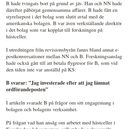
B hade tvingats bort på grund av jäv. Han och NN hade
därefter påbörjat gemensamma affärer. B hade fått en
styrelsepost i det bolag som slutit avtal med de
amerikanska bolagen. B var även verkställande direktör
i det bolag som var kopplat till forskningen på
hästceller.
I utredningen från revisionsbyrån fanns bland annat e-
postkonversationer mellan NN och B. Forskningsanslag
hade också gått till att betala flygresor för B, som vid
den tiden inte var anställd på KS:
B svarar: ”Jag investerade efter att jag lämnat
ordförandeposten”
I artikeln svarade B på frågor om sitt engagemang i
bolagen och bolagens verksamhet.
På frågan vad han ansåg om arbetet med hästceller i
Karolinskas laboratorium, vilket hade polisanmälts,