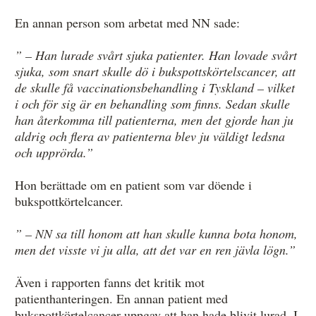
En annan person som arbetat med NN sade:
” – Han lurade svårt sjuka patienter. Han lovade svårt
sjuka, som snart skulle dö i bukspottskörtelscancer, att
de skulle få vaccinationsbehandling i Tyskland – vilket
i och för sig är en behandling som finns. Sedan skulle
han återkomma till patienterna, men det gjorde han ju
aldrig och flera av patienterna blev ju väldigt ledsna
och upprörda.”
Hon berättade om en patient som var döende i
bukspottkörtelcancer.
” – NN sa till honom att han skulle kunna bota honom,
men det visste vi ju alla, att det var en ren jävla lögn.”
Även i rapporten fanns det kritik mot
patienthanteringen. En annan patient med
bukspottkörtelcancer uppgav att han hade blivit lurad. I