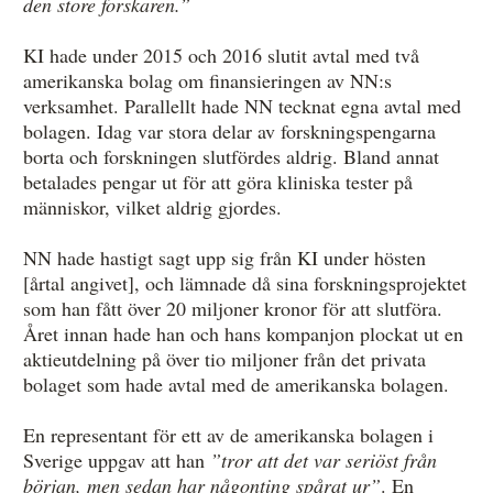
den store forskaren.”
KI hade under 2015 och 2016 slutit avtal med två
amerikanska bolag om finansieringen av NN:s
verksamhet. Parallellt hade NN tecknat egna avtal med
bolagen. Idag var stora delar av forskningspengarna
borta och forskningen slutfördes aldrig. Bland annat
betalades pengar ut för att göra kliniska tester på
människor, vilket aldrig gjordes.
NN hade hastigt sagt upp sig från KI under hösten
[årtal angivet], och lämnade då sina forskningsprojektet
som han fått över 20 miljoner kronor för att slutföra.
Året innan hade han och hans kompanjon plockat ut en
aktieutdelning på över tio miljoner från det privata
bolaget som hade avtal med de amerikanska bolagen.
En representant för ett av de amerikanska bolagen i
Sverige uppgav att han
”tror att det var seriöst från
början, men sedan har någonting spårat ur”
. En