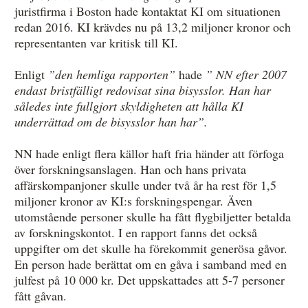
juristfirma i Boston hade kontaktat KI om situationen
redan 2016. KI krävdes nu på 13,2 miljoner kronor och
representanten var kritisk till KI.
Enligt
”den hemliga rapporten”
hade
” NN efter 2007
endast bristfälligt redovisat sina bisysslor. Han har
således inte fullgjort skyldigheten att hålla KI
underrättad om de bisysslor han har”.
NN hade enligt flera källor haft fria händer att förfoga
över forskningsanslagen. Han och hans privata
affärskompanjoner skulle under två år ha rest för 1,5
miljoner kronor av KI:s forskningspengar. Även
utomstående personer skulle ha fått flygbiljetter betalda
av forskningskontot. I en rapport fanns det också
uppgifter om det skulle ha förekommit generösa gåvor.
En person hade berättat om en gåva i samband med en
julfest på 10 000 kr. Det uppskattades att 5-7 personer
fått gåvan.