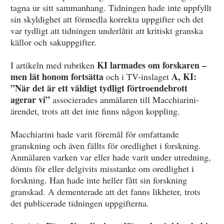
tagna ur sitt sammanhang. Tidningen hade inte uppfyllt
sin skyldighet att förmedla korrekta uppgifter och det
var tydligt att tidningen underlåtit att kritiskt granska
källor och sakuppgifter.
KI larmades om forskaren –
I artikeln med rubriken
men lät honom fortsätta
A, KI:
och i TV-inslaget
”När det är ett väldigt tydligt förtroendebrott
agerar vi”
associerades anmälaren till Macchiarini-
ärendet, trots att det inte finns någon koppling.
Macchiarini hade varit föremål för omfattande
granskning och även fällts för oredlighet i forskning.
Anmälaren varken var eller hade varit under utredning,
dömts för eller delgivits misstanke om oredlighet i
forskning. Han hade inte heller fått sin forskning
granskad. A dementerade att det fanns likheter, trots
det publicerade tidningen uppgifterna.