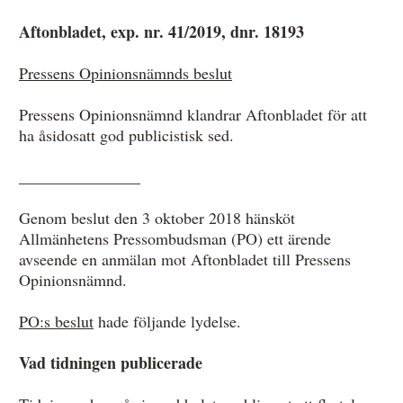
Aftonbladet, exp. nr. 41/2019, dnr. 18193
Anmälan och beslut
Pressens Opinionsnämnds beslut
De senaste besluten
Pressens Opinionsnämnd klandrar Aftonbladet för att
ha åsidosatt god publicistisk sed.
Från anmälan till beslut – så går det till
Så här gör du en anmälan
_______________
Fyll i din anmälan
Genom beslut den 3 oktober 2018 hänsköt
Allmänhetens Pressombudsman (PO) ett ärende
Regler för medier i processen hos MO
avseende en anmälan mot Aftonbladet till Pressens
Opinionsnämnd.
Här är medierna som MO kan pröva
Hela listan över frivilligt anslutna medier
PO:s beslut
hade följande lydelse.
Skillnaden mellan Granskningsnämnden och MO
Vad tidningen publicerade