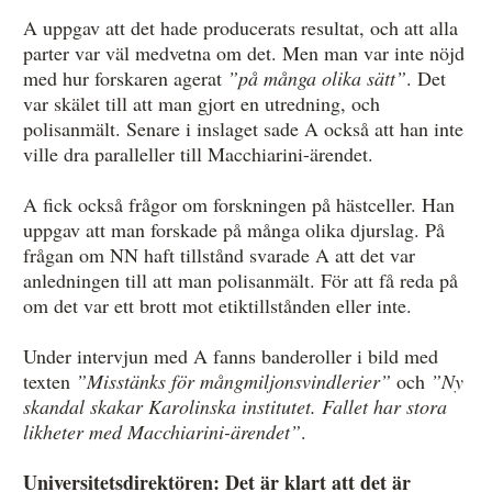
A uppgav att det hade producerats resultat, och att alla
parter var väl medvetna om det. Men man var inte nöjd
med hur forskaren agerat
”på många olika sätt”
. Det
var skälet till att man gjort en utredning, och
polisanmält. Senare i inslaget sade A också att han inte
ville dra paralleller till Macchiarini-ärendet.
A fick också frågor om forskningen på hästceller. Han
uppgav att man forskade på många olika djurslag. På
frågan om NN haft tillstånd svarade A att det var
anledningen till att man polisanmält. För att få reda på
om det var ett brott mot etiktillstånden eller inte.
Under intervjun med A fanns banderoller i bild med
texten
”Misstänks för mångmiljonsvindlerier”
och
”Ny
skandal skakar Karolinska institutet. Fallet har stora
likheter med Macchiarini-ärendet”
.
Universitetsdirektören: Det är klart att det är