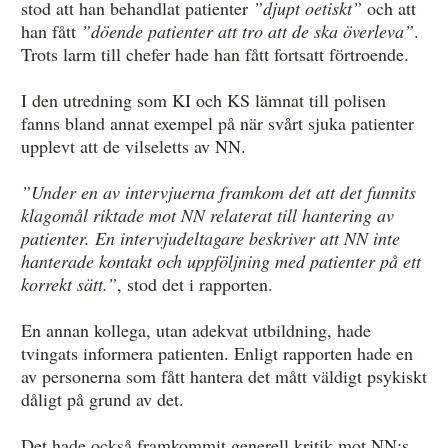
stod att han behandlat patienter
”djupt oetiskt”
och att
han fått
”döende patienter att tro att de ska överleva”
.
Trots larm till chefer hade han fått fortsatt förtroende.
I den utredning som KI och KS lämnat till polisen
fanns bland annat exempel på när svårt sjuka patienter
upplevt att de vilseletts av NN.
”Under en av intervjuerna framkom det att det funnits
klagomål riktade mot NN relaterat till hantering av
patienter. En intervjudeltagare beskriver att NN inte
hanterade kontakt och uppföljning med patienter på ett
korrekt sätt.”
, stod det i rapporten.
En annan kollega, utan adekvat utbildning, hade
tvingats informera patienten. Enligt rapporten hade en
av personerna som fått hantera det mått väldigt psykiskt
dåligt på grund av det.
Det hade också framkommit generell kritik mot NN:s