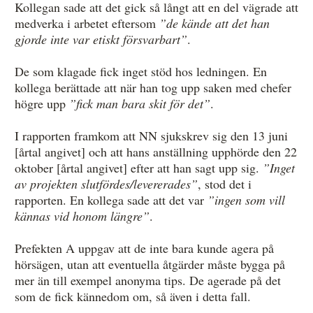
Kollegan sade att det gick så långt att en del vägrade att
medverka i arbetet eftersom
”de kände att det han
gjorde inte var etiskt försvarbart”
.
De som klagade fick inget stöd hos ledningen. En
kollega berättade att när han tog upp saken med chefer
högre upp
”fick man bara skit för det”
.
I rapporten framkom att NN sjukskrev sig den 13 juni
[årtal angivet] och att hans anställning upphörde den 22
oktober [årtal angivet] efter att han sagt upp sig.
”Inget
av projekten slutfördes/levererades”
, stod det i
rapporten. En kollega sade att det var
”ingen som vill
kännas vid honom längre”
.
Prefekten A uppgav att de inte bara kunde agera på
hörsägen, utan att eventuella åtgärder måste bygga på
mer än till exempel anonyma tips. De agerade på det
som de fick kännedom om, så även i detta fall.