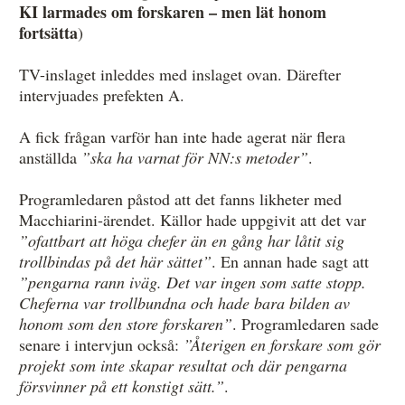
KI larmades om forskaren – men lät honom
fortsätta
)
TV-inslaget inleddes med inslaget ovan. Därefter
intervjuades prefekten A.
A fick frågan varför han inte hade agerat när flera
anställda
”ska ha varnat för NN:s metoder”
.
Programledaren påstod att det fanns likheter med
Macchiarini-ärendet. Källor hade uppgivit att det var
”ofattbart att höga chefer än en gång har låtit sig
trollbindas på det här sättet”
. En annan hade sagt att
”pengarna rann iväg. Det var ingen som satte stopp.
Cheferna var trollbundna och hade bara bilden av
honom som den store forskaren”
. Programledaren sade
senare i intervjun också:
”Återigen en forskare som gör
projekt som inte skapar resultat och där pengarna
försvinner på ett konstigt sätt.”
.