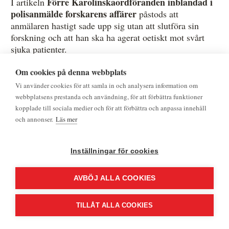
Förre Karolinskaordföranden inblandad i
I artikeln
polisanmälde forskarens affärer
påstods att
anmälaren hastigt sade upp sig utan att slutföra sin
forskning och att han ska ha agerat oetiskt mot svårt
sjuka patienter.
Om cookies på denna webbplats
Korrekt var att anmälaren sjukskrevs under våren [årtal
angivet]. För att studier inom ramen för projektet skulle
Vi använder cookies för att samla in och analysera information om
kunna genomföras krävdes att prekliniska studier hade
webbplatsens prestanda och användning, för att förbättra funktioner
genomförts och godkänts. Vidare att anmälaren
kopplade till sociala medier och för att förbättra och anpassa innehåll
tillsammans med sitt team slutförde samtliga sådana
och annonser.
Läs mer
prekliniska studier och upprättade erforderliga protokoll
samt överlämnande detta material till KI innan han
Inställningar för cookies
avslutade sin anställning. Detta var uppgifter som
tidningen med enkelhet hade kunnat få ta del av.
AVBÖJ ALLA COOKIES
Påståendet att anmälaren skulle ha lurat patienter var
felaktigt. De prekliniska studier som genomförts hade
TILLÅT ALLA COOKIES
skett med patienternas informerade samtycke. Det
innebar att de informerats om studiens syfte och