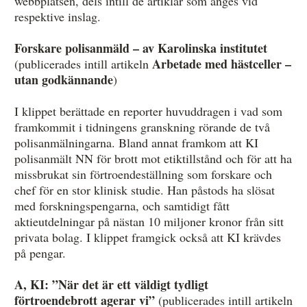
webbplatsen, dels intill de artiklar som anges vid
respektive inslag.
Forskare polisanmäld – av Karolinska institutet
Arbetade med hästceller –
(publicerades intill artikeln
utan godkännande
)
I klippet berättade en reporter huvuddragen i vad som
framkommit i tidningens granskning rörande de två
polisanmälningarna. Bland annat framkom att KI
polisanmält NN för brott mot etiktillstånd och för att ha
missbrukat sin förtroendeställning som forskare och
chef för en stor klinisk studie. Han påstods ha slösat
med forskningspengarna, och samtidigt fått
aktieutdelningar på nästan 10 miljoner kronor från sitt
privata bolag. I klippet framgick också att KI krävdes
på pengar.
A, KI: ”När det är ett väldigt tydligt
förtroendebrott agerar vi”
(publicerades intill artikeln