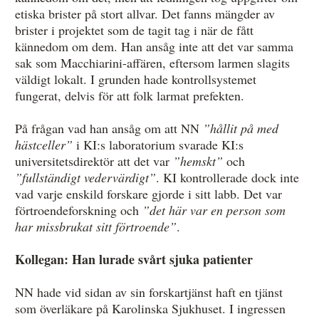
etiska brister på stort allvar. Det fanns mängder av
brister i projektet som de tagit tag i när de fått
kännedom om dem. Han ansåg inte att det var samma
sak som Macchiarini-affären, eftersom larmen slagits
väldigt lokalt. I grunden hade kontrollsystemet
fungerat, delvis för att folk larmat prefekten.
På frågan vad han ansåg om att NN
”hållit på med
hästceller”
i KI:s laboratorium svarade KI:s
universitetsdirektör att det var
”hemskt”
och
”fullständigt vedervärdigt”
. KI kontrollerade dock inte
vad varje enskild forskare gjorde i sitt labb. Det var
förtroendeforskning och
”det här var en person som
har missbrukat sitt förtroende”
.
Kollegan: Han lurade svårt sjuka patienter
NN hade vid sidan av sin forskartjänst haft en tjänst
som överläkare på Karolinska Sjukhuset. I ingressen