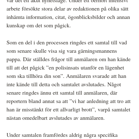
var det ett akut nyhetsläge. Under ett oerhört intensivt
arbete försökte stora delar av redaktionen på olika sätt
inhämta information, citat, ögonblicksbilder och annan
kunskap om det som pågick.
Som en del i den processen ringdes ett samtal till vad
som senare skulle visa sig vara gärningsmannens
pappa. Där ställdes frågor till anmälaren om han kände
till att det pågick ”en polisinsats utanför en lägenhet
som ska tillhöra din son”. Anmälaren svarade att han
inte kände till detta och samtalet avslutades. Något
senare ringdes ännu ett samtal till anmälaren, där
reportern bland annat sa att ”vi har anledning att tro att
han är misstänkt för ett allvarligt brott”, varpå samtalet
nästan omedelbart avslutades av anmälaren.
Under samtalen framfördes aldrig några specifika