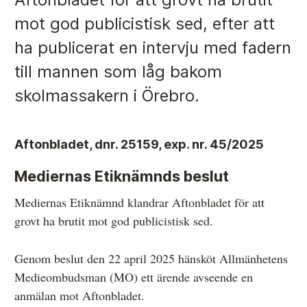
mot god publicistisk sed, efter att
ha publicerat en intervju med fadern
Anmälan och beslut
till mannen som låg bakom
De senaste besluten
skolmassakern i Örebro.
Från anmälan till beslut – så går det till
Så här gör du en anmälan
Aftonbladet, dnr. 25159, exp. nr. 45/2025
Fyll i din anmälan
Mediernas Etiknämnds beslut
Regler för medier i processen hos MO
Mediernas Etiknämnd klandrar Aftonbladet för att
Här är medierna som MO kan pröva
grovt ha brutit mot god publicistisk sed.
Hela listan över frivilligt anslutna medier
Genom beslut den 22 april 2025 hänsköt Allmänhetens
Skillnaden mellan Granskningsnämnden och MO
Medieombudsman (MO) ett ärende avseende en
anmälan mot Aftonbladet.