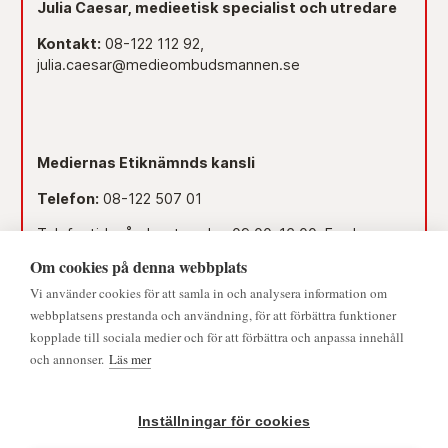
Julia Caesar, medieetisk specialist och utredare
Kontakt:
08-122 112 92,
julia.caesar@medieombudsmannen.se
Mediernas Etiknämnds kansli
Telefon:
08-122 507 01
Telefontid måndag-torsdag 09.00–16.00. Fredag
09.00–15.00.
Om cookies på denna webbplats
Dag före röd dag 09.00–12.00.
Vi använder cookies för att samla in och analysera information om
© 2026 - Medieombudsmannen | Alla rättigheter förbehållna
webbplatsens prestanda och användning, för att förbättra funktioner
Lunchstängt 12.00–13.00.
kopplade till sociala medier och för att förbättra och anpassa innehåll
och annonser.
Läs mer
Mejl:
namnden@medieombudsmannen.se
Postadress:
Slottsbacken 8, 111 30 Stockholm
Inställningar för cookies