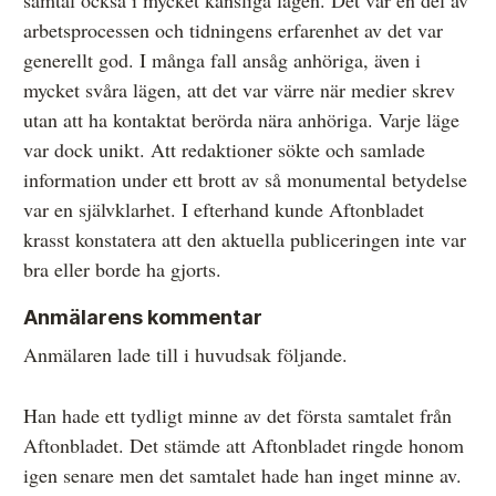
samtal också i mycket känsliga lägen. Det var en del av
arbetsprocessen och tidningens erfarenhet av det var
generellt god. I många fall ansåg anhöriga, även i
mycket svåra lägen, att det var värre när medier skrev
utan att ha kontaktat berörda nära anhöriga. Varje läge
var dock unikt. Att redaktioner sökte och samlade
information under ett brott av så monumental betydelse
var en självklarhet. I efterhand kunde Aftonbladet
krasst konstatera att den aktuella publiceringen inte var
bra eller borde ha gjorts.
Anmälarens kommentar
Anmälaren lade till i huvudsak följande.
Han hade ett tydligt minne av det första samtalet från
Aftonbladet. Det stämde att Aftonbladet ringde honom
igen senare men det samtalet hade han inget minne av.