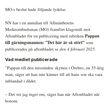
Övrigt
MO:s beslut hade följande lydelse.
Årsberättelser
NN har i en anmälan till Allmänhetens
Våra huvudmän
Medieombudsman (MO) framfört klagomål mot
Pappan
Aftonbladet för en publicering med rubriken
Ledamöter i Mediernas Etiknämnd
till gärningsmannen: ”Det här är så stört”
som
Stadgar för Mediernas Etiknämnd
publicerades på aftonbladet.se
den 4 februari 2025
.
Den journalistiska yrkesetiken
Vad mediet publicerade
Jobba hos oss!
”Pappan till den misstänkte skytten i Örebro, en 35-årig
man, säger att han inte känner till att hans son ska vara
Pressbilder
inblandad i dådet.
Så behandlar vi dina personuppgifter
– Det vet jag inget om, säger han när Aftonbladet når
honom.