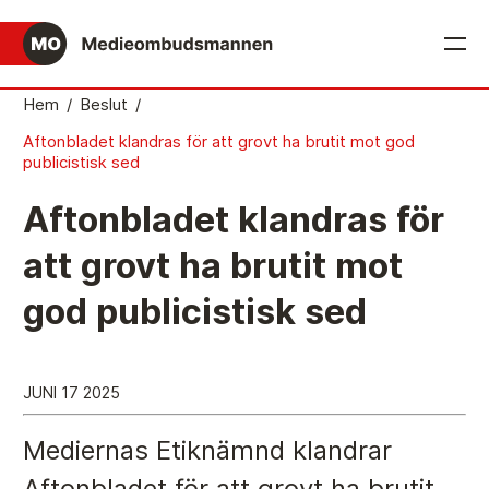
English
Hem
/
Beslut
/
Aftonbladet klandras för att grovt ha brutit mot god
Det medieetiska systemet
publicistisk sed
Så här jobbar Medieombudsmannen
Aftonbladet klandras för
Mediernas Etiknämnd fattar de avgörande besluten
att grovt ha brutit mot
Publicitetsreglerna – grunden i det medieetiska
god publicistisk sed
systemet
Caspar Opitz är MO
Vill du ansluta till det medieetiska systemet?
JUNI 17 2025
Medieetikens historia
Mediernas Etiknämnd klandrar
Instruktion för Allmänhetens Medieombudsman
Aftonbladet för att grovt ha brutit