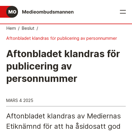
English
Hem
/
Beslut
/
Aftonbladet klandras för publicering av personnummer
Det medieetiska systemet
Aftonbladet klandras för
Så här jobbar Medieombudsmannen
publicering av
Mediernas Etiknämnd fattar de avgörande besluten
personnummer
Publicitetsreglerna – grunden i det medieetiska
systemet
Caspar Opitz är MO
MARS 4 2025
Vill du ansluta till det medieetiska systemet?
Aftonbladet klandras av Mediernas
Medieetikens historia
Etiknämnd för att ha åsidosatt god
Instruktion för Allmänhetens Medieombudsman