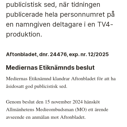
publicistisk sed, när tidningen
publicerade hela personnumret på
Anmälan och beslut
en namngiven deltagare i en TV4-
De senaste besluten
produktion.
Från anmälan till beslut – så går det till
Så här gör du en anmälan
Aftonbladet, dnr. 24476, exp. nr. 12/2025
Fyll i din anmälan
Mediernas Etiknämnds beslut
Regler för medier i processen hos MO
Mediernas Etiknämnd klandrar Aftonbladet för att ha
åsidosatt god publicistisk sed.
Här är medierna som MO kan pröva
Hela listan över frivilligt anslutna medier
Genom beslut den 15 november 2024 hänsköt
Allmänhetens Medieombudsman (MO) ett ärende
Skillnaden mellan Granskningsnämnden och MO
avseende en anmälan mot Aftonbladet.