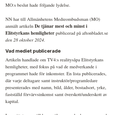
MO:s beslut hade följande lydelse.
Övrigt
Årsberättelser
NN har till Allmänhetens Medieombudsman (MO)
De tjänar mest och minst i
anmält artikeln
Våra huvudmän
Elitstyrkans hemligheter
publicerad på aftonbladet.se
Ledamöter i Mediernas Etiknämnd
den 28 oktober 2024
.
Stadgar för Mediernas Etiknämnd
Vad mediet publicerade
Den journalistiska yrkesetiken
Artikeln handlade om TV4:s realitysåpa Elitstyrkans
hemligheter, med fokus på vad de medverkande i
Jobba hos oss!
programmet hade för inkomster. En lista publicerades,
Pressbilder
där varje deltagare samt instruktör/programledare
presenterades med namn, bild, ålder, bostadsort, yrke,
Så behandlar vi dina personuppgifter
fastställd förvärvsinkomst samt överskott/underskott av
kapital.