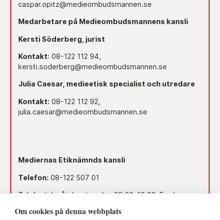
caspar.opitz@medieombudsmannen.se
Medarbetare på Medieombudsmannens kansli
Kersti Söderberg, jurist
Kontakt
: 08-122 112 94,
kersti.soderberg@medieombudsmannen.se
Julia Caesar, medieetisk specialist och utredare
Kontakt:
08-122 112 92,
julia.caesar@medieombudsmannen.se
Mediernas Etiknämnds kansli
Telefon:
08-122 507 01
Telefontid måndag-torsdag 09.00–16.00. Fredag
09.00–15.00.
Om cookies på denna webbplats