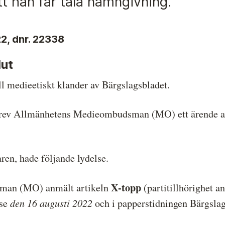
att han får tåla namngivning.
Hela listan över frivilligt anslutna medier
P
Skillnaden mellan Granskningsnämnden och
S
2, dnr. 2233
8
MO
ut
ll medieetiskt klander av Bärgslagsbladet.
krev Allmänhetens Medieombudsman (MO) ett ärende 
ren, hade följande lydelse.
X-topp
sman (MO) anmält artikeln
(partitillhörighet a
den 16 augusti 2022
.se
och i papperstidningen Bärgsla