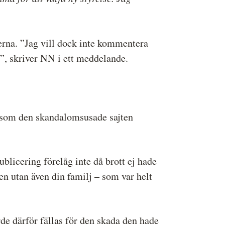
serna. ”Jag vill dock inte kommentera
”, skriver NN i ett meddelande.
ng som den skandalomsusade sajten
licering förelåg inte då brott ej hade
gen utan även din familj – som var helt
rde därför fällas för den skada den hade