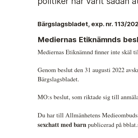
politiker har varit sådan 
Medieetikens historia
Instruktion för Allmänhetens
Bärgslagsbladet, exp. nr. 113/202
Medieombudsman
Mediernas Etiknämnds besl
Mediernas Etiknämnd finner inte skäl ti
Genom beslut den 31 augusti 2022 avs
Bärgslagsbladet.
MO:s beslut, som riktade sig till anmäla
Du har till Allmänhetens Medieombud
sexchatt med barn
publicerad på bblat