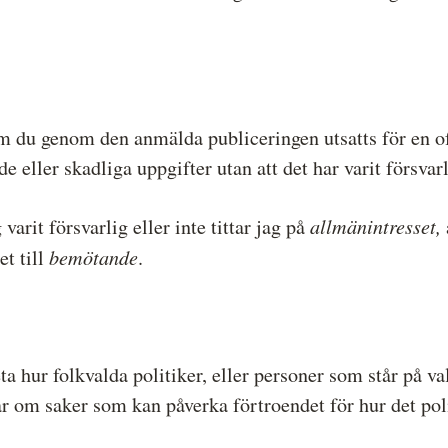
u genom den anmälda publiceringen utsatts för en ofö
e eller skadliga uppgifter utan att det har varit försvarl
allmänintresset,
arit försvarlig eller inte tittar jag på
bemötande
t till
.
eta hur folkvalda politiker, eller personer som står på v
ar om saker som kan påverka förtroendet för hur det pol