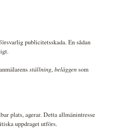
rsvarlig publicitetsskada. En sådan
igt.
ställning
beläggen
anmälarens
,
som
albar plats, agerar. Detta allmänintresse
itiska uppdraget utförs.