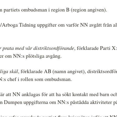
 partiets ombudsman i region B (region angiven).
/Arboga Tidning uppgifter om varför NN avgått från al
r prata med vår distriktsordförande
, förklarade Parti
mer om NN:s plötsliga avgång.
liga skäl
, förklarade AB (namn angivet), distriktsordfö
NN:s chef i rollen som ombudsman.
är att NN anklagas för att ha sökt kontakt med barn och
ten Dumpen uppgifterna om NN:s påstådda aktiviteter p