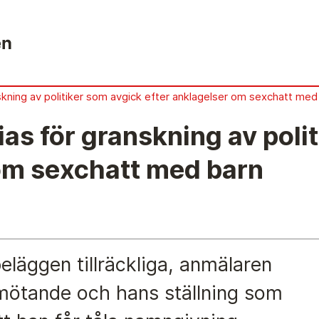
skning av politiker som avgick efter anklagelser om sexchatt med
ias för granskning av poli
Anmälan och beslut
Ö
 om sexchatt med barn
De senaste besluten
Å
Från anmälan till beslut – så går det till
V
Så här gör du en anmälan
L
Fyll i din anmälan
S
beläggen tillräckliga, anmälaren
Regler för medier i processen hos MO
D
bemötande och hans ställning som
t?
Här är medierna som MO kan pröva
J