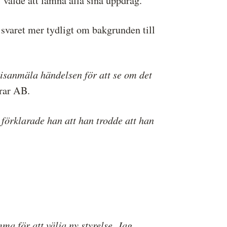
 valde att lämna alla sina uppdrag.
svaret mer tydligt om bakgrunden till
lisanmäla händelsen för att se om det
arar AB.
förklarade han att han trodde att han
ma för att välja ny styrelse. Jag