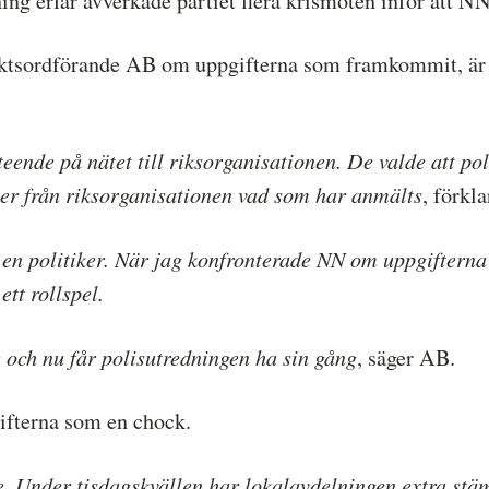
ng erfar avverkade partiet flera krismöten inför att NN
triktsordförande AB om uppgifterna som framkommit, är 
eende på nätet till riksorganisationen. De valde att po
 mer från riksorganisationen vad som har anmälts
, förkl
n politiker. När jag konfronterade NN om uppgifterna 
tt rollspel.
e och nu får polisutredningen ha sin gång
, säger AB.
fterna som en chock.
e. Under tisdagskvällen har lokalavdelningen extra stäm