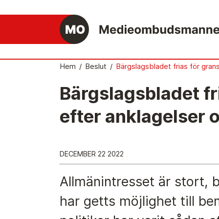
Hem
/
Beslut
/
Bärgslagsbladet frias för gran
Bärgslagsbladet fr
Det medieetiska systemet
efter anklagelser
Så här jobbar Medieombudsmannen
Mediernas Etiknämnd fattar de avgörande
besluten
DECEMBER 22 2022
Publicitetsreglerna – grunden i det
medieetiska systemet
Allmänintresset är stort, 
Caspar Opitz är MO
har getts möjlighet till 
Vill du ansluta till det medieetiska systeme