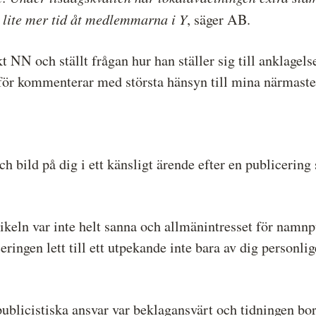
lite mer tid åt medlemmarna i Y
, säger AB.
 NN och ställt frågan hur han ställer sig till anklagel
rför kommenterar med största hänsyn till mina närmaste
h bild på dig i ett känsligt ärende efter en publiceri
eln var inte helt sanna och allmänintresset för namnpub
eringen lett till ett utpekande inte bara av dig personli
 publicistiska ansvar var beklagansvärt och tidningen bo