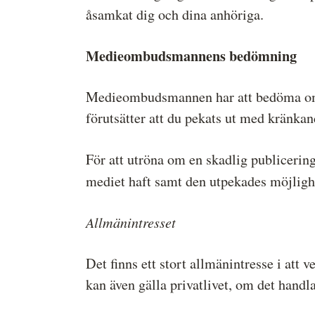
åsamkat dig och dina anhöriga.
Medieombudsmannens bedömning
Medieombudsmannen har att bedöma om d
förutsätter att du pekats ut med kränkand
För att utröna om en skadlig publicering v
mediet haft samt den utpekades möjlighe
Allmänintresset
Det finns ett stort allmänintresse i att v
kan även gälla privatlivet, om det handl