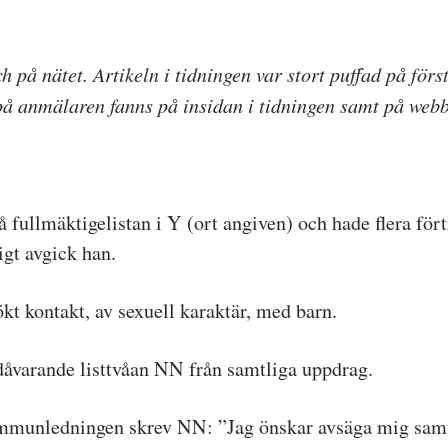
ch på nätet. Artikeln i tidningen var stort puffad på fö
på anmälaren fanns på insidan i tidningen samt på web
på fullmäktigelistan i Y (ort angiven) och hade flera f
gt avgick han.
 kontakt, av sexuell karaktär, med barn.
dåvarande listtvåan NN från samtliga uppdrag.
kommunledningen skrev NN: ”Jag önskar avsäga mig samtl