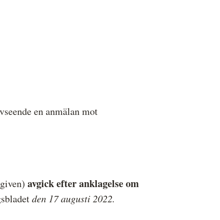
ressbilder
å behandlar vi dina personuppgifter
avseende en anmälan mot
avgick efter anklagelse om
ngiven)
den 17 augusti 2022.
gsbladet