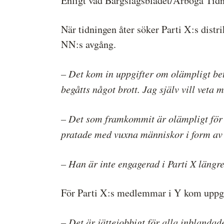
Enligt vad Bärgslagsbladet/Arboga Tidni
När tidningen åter söker Parti X:s dis
NN:s avgång.
– Det kom in uppgifter om olämpligt bet
begåtts något brott. Jag själv vill veta
– Det som framkommit är olämpligt för e
pratade med vuxna människor i form av e
– Han är inte engagerad i Parti X längr
För Parti X:s medlemmar i Y kom uppgi
– Det är jättejobbigt för alla inblandad