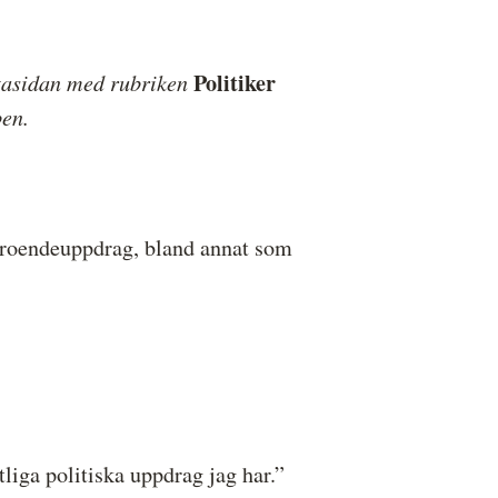
Politiker
rstasidan med rubriken
ben.
örtroendeuppdrag, bland annat som
iga politiska uppdrag jag har.”