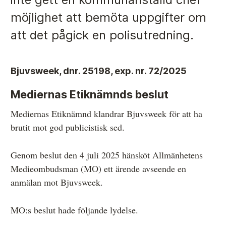
möjlighet att bemöta uppgifter om
att det pågick en polisutredning.
Anmälan och beslut
De senaste besluten
Bjuvsweek, dnr. 25198, exp. nr. 72/2025
Från anmälan till beslut – så går det till
Mediernas Etiknämnds beslut
Så här gör du en anmälan
Mediernas Etiknämnd klandrar Bjuvsweek för att ha
Fyll i din anmälan
brutit mot god publi­cistisk sed.
Regler för medier i processen hos MO
Genom beslut den 4 juli 2025 hänsköt Allmänhetens
Här är medierna som MO kan pröva
Medieombudsman (MO) ett ärende avseende en
Hela listan över frivilligt anslutna medier
anmälan mot Bjuvsweek.
Skillnaden mellan Granskningsnämnden och MO
MO:s beslut hade följande lydelse.