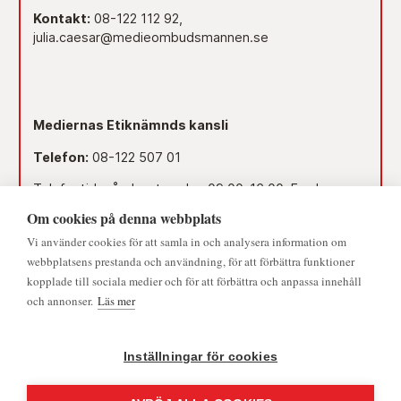
Kontakt:
08-122 112 92,
julia.caesar@medieombudsmannen.se
Mediernas Etiknämnds kansli
Telefon:
08-122 507 01
Telefontid måndag-torsdag 09.00–16.00. Fredag
09.00–15.00.
Om cookies på denna webbplats
Dag före röd dag 09.00–12.00.
Vi använder cookies för att samla in och analysera information om
© 2026 - Medieombudsmannen | Alla rättigheter förbehållna
webbplatsens prestanda och användning, för att förbättra funktioner
Lunchstängt 12.00–13.00.
kopplade till sociala medier och för att förbättra och anpassa innehåll
och annonser.
Läs mer
Mejl:
namnden@medieombudsmannen.se
Postadress:
Slottsbacken 8, 111 30 Stockholm
Inställningar för cookies