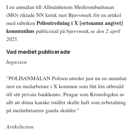
I en anmälan till Allmänhetens Medieombudsman
Övrigt
(MO) riktade NN kritik mot Bjuvsweek för en artikel
Årsberättelser
Polisutredning i X [ortsnamn angivet]
med rubriken
kommunhus
publicerad på bjuvsweek.se
den 2 april
Våra huvudmän
2025.
Ledamöter i Mediernas Etiknämnd
Vad mediet publicerade
Stadgar för Mediernas Etiknämnd
Ingressen
Den journalistiska yrkesetiken
”POLISANMÄLAN Polisen utreder just nu en anmälan
Jobba hos oss!
mot en medarbetare i X kommun som fått lön utbetald
Pressbilder
till sitt privata bankkonto. Pengar som Kronofogden av
allt att döma kanske istället skulle haft som avbetalning
Så behandlar vi dina personuppgifter
på medarbetarens gamla skulder.”
Artikeltexten