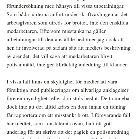
förundersökning med hänsyn till vissa utbetalningar.
Som båda parterna anfört under skriftväxlingen är det
arbetsgivaren som utreds för brottet, inte den enskilda
medarbetaren. Eftersom misstankarna gäller
utbetalningar till den anställde bedömer jag dock att
hen är involverad på sådant sätt att mediets beskrivning
av ärendet, det vill säga att medarbetaren blivit
polisanmäld, inte ger tillräcklig anledning till klander.
I vissa fall finns en skyldighet för medier att vara
försiktiga med publiceringar om allvarliga anklagelser
före en myndighets eller domstols beslut. Detta innebär
dock inte att det alltid krävs en dom innan en tidning
får rapportera om ett misstänkt brott. I förevarande fall
har mediet, som konstaterats ovan, haft ett gott
underlag för att skriva att det pågick en polisutredning