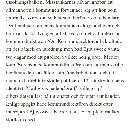
utsökningsbalken. Misstankarnas allvar innebar att
allmänheten i kommunen förväntade sig att hon som
journalist skrev om sådant som berörde skattebetalare.
Det handlade om en av kommunens högsta chefer och
hon var därför tvungen att skriva om det och intervjua
kommundirektören NA. Kommundirektören bekräftade
att det pågick en utredning men bad Bjuvsweek vänta
två dagar med att publicera vilket hon gjorde. Mediet
kom överens med kommundirektören om att man skulle
benämna den anställde som ”medarbetaren” och att
namn och titel inte skulle publiceras för att skydda hens
identitet. Möjligtvis hade några få kollegor på
arbetsplatsen läst på intranätet och förstått sambandet.
Enligt uppgift hade kommundirektören direkt efter
intervjun i Bjuvsweek beordrat att texten på intranätet
skulle tas ned.