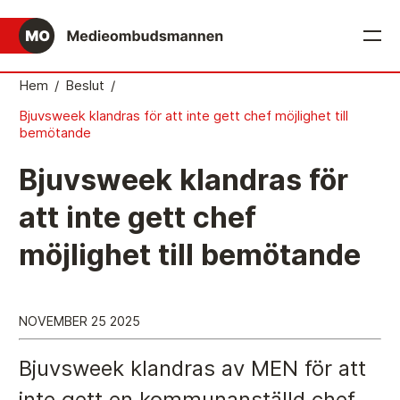
English
Hem
/
Beslut
/
Bjuvsweek klandras för att inte gett chef möjlighet till
Det medieetiska systemet
bemötande
Så här jobbar Medieombudsmannen
Bjuvsweek klandras för
Mediernas Etiknämnd fattar de avgörande besluten
att inte gett chef
Publicitetsreglerna – grunden i det medieetiska
möjlighet till bemötande
systemet
Caspar Opitz är MO
Vill du ansluta till det medieetiska systemet?
NOVEMBER 25 2025
Medieetikens historia
Bjuvsweek klandras av MEN för att
Instruktion för Allmänhetens Medieombudsman
inte gett en kommunanställd chef