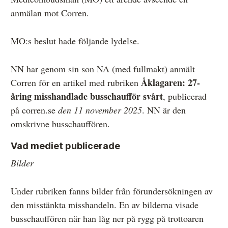
anmälan mot Corren.
Övrigt
Årsberättelser
MO:s beslut hade följande lydelse.
Våra huvudmän
NN har genom sin son NA (med fullmakt) anmält
Ledamöter i Mediernas Etiknämnd
Åklagaren: 27-
Corren för en artikel med rubriken
Stadgar för Mediernas Etiknämnd
åring misshandlade busschaufför svårt
, publicerad
på corren.se
den 11 november 2025
. NN är den
Den journalistiska yrkesetiken
omskrivne busschauffören.
Jobba hos oss!
Vad mediet publicerade
Pressbilder
Bilder
Så behandlar vi dina personuppgifter
Under rubriken fanns bilder från förundersökningen av
den misstänkta misshandeln. En av bilderna visade
busschauffören när han låg ner på rygg på trottoaren