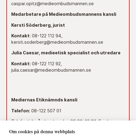
caspar.opitz@medieombudsmannen.se
Medarbetare på Medieombudsmannens kansli
Kersti Söderberg, jurist
Kontakt
: 08-122 112 94,
kersti.soderberg@medieombudsmannen.se
Julia Caesar, medieetisk specialist och utredare
Kontakt:
08-122 112 92,
julia.caesar@medieombudsmannen.se
Mediernas Etiknämnds kansli
Telefon:
08-122 507 01
Telefontid måndag-torsdag 09.00–16.00. Fredag
09.00–15.00.
Om cookies på denna webbplats