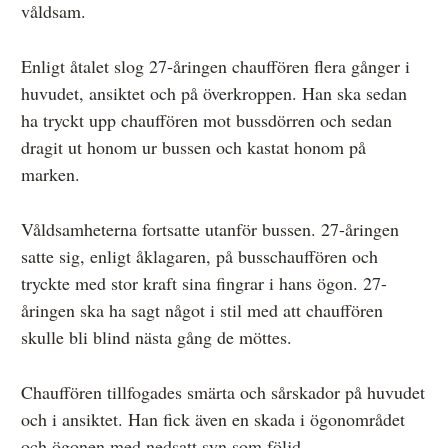
våldsam.
Enligt åtalet slog 27-åringen chauffören flera gånger i
huvudet, ansiktet och på överkroppen. Han ska sedan
ha tryckt upp chauffören mot bussdörren och sedan
dragit ut honom ur bussen och kastat honom på
marken.
Våldsamheterna fortsatte utanför bussen. 27-åringen
satte sig, enligt åklagaren, på busschauffören och
tryckte med stor kraft sina fingrar i hans ögon. 27-
åringen ska ha sagt något i stil med att chauffören
skulle bli blind nästa gång de möttes.
Chauffören tillfogades smärta och sårskador på huvudet
och i ansiktet. Han fick även en skada i ögonområdet
och ögonen med nedsatt syn som följd.