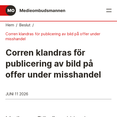
English
Hem
/
Beslut
/
Corren klandras för publicering av bild på offer under
Det medieetiska systemet
misshandel
Så här jobbar Medieombudsmannen
Corren klandras för
Mediernas Etiknämnd fattar de avgörande besluten
publicering av bild på
Publicitetsreglerna – grunden i det medieetiska
offer under misshandel
systemet
Caspar Opitz är MO
Vill du ansluta till det medieetiska systemet?
JUNI 11 2026
Medieetikens historia
Instruktion för Allmänhetens Medieombudsman