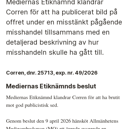
Mediernas Etiknämnd klandrar
Corren för att ha publicerat bild på
Anmälan och beslut
offret under en misstänkt pågående
misshandel tillsammans med en
De senaste besluten
detaljerad beskrivning av hur
Från anmälan till beslut – så går det till
misshandeln skulle ha gått till.
Så här gör du en anmälan
Fyll i din anmälan
Corren, dnr. 25713, exp. nr. 49/2026
Regler för medier i processen hos MO
Mediernas Etiknämnds beslut
Här är medierna som MO kan pröva
Mediernas Etiknämnd klandrar Corren för att ha brutit
Hela listan över frivilligt anslutna medier
mot god publi­cistisk sed.
Skillnaden mellan Granskningsnämnden och MO
Genom beslut den 9 april 2026 hänsköt Allmänhetens
Medieombudsman (MO) ett ärende avseende en