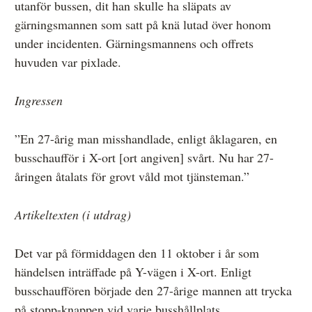
utanför bussen, dit han skulle ha släpats av
gärningsmannen som satt på knä lutad över honom
under incidenten. Gärningsmannens och offrets
huvuden var pixlade.
Ingressen
”En 27-årig man misshandlade, enligt åklagaren, en
busschaufför i X-ort [ort angiven] svårt. Nu har 27-
åringen åtalats för grovt våld mot tjänsteman.”
Artikeltexten (i utdrag)
Det var på förmiddagen den 11 oktober i år som
händelsen inträffade på Y-vägen i X-ort. Enligt
busschauffören började den 27-årige mannen att trycka
på stopp-knappen vid varje busshållplats.