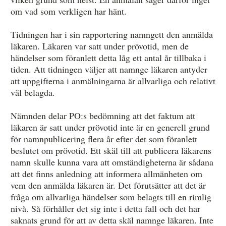
om vad som verkligen har hänt.
Tidningen har i sin rapportering namngett den anmälda
läkaren. Läkaren var satt under prövotid, men de
händelser som föranlett detta låg ett antal år tillbaka i
tiden. Att tidningen väljer att namnge läkaren antyder
att uppgifterna i anmälningarna är allvarliga och relativt
väl belagda.
Nämnden delar PO:s bedömning att det faktum att
läkaren är satt under prövotid inte är en generell grund
för namnpublicering flera år efter det som föranlett
beslutet om prövotid. Ett skäl till att publicera läkarens
namn skulle kunna vara att omständigheterna är sådana
att det finns anledning att informera allmänheten om
vem den anmälda läkaren är. Det förutsätter att det är
fråga om allvarliga händelser som belagts till en rimlig
nivå. Så förhåller det sig inte i detta fall och det har
saknats grund för att av detta skäl namnge läkaren. Inte