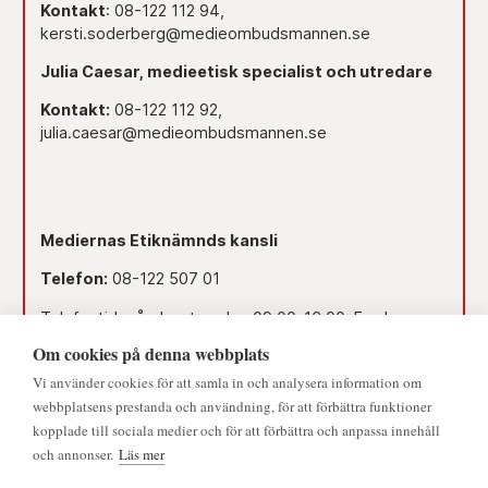
Kontakt
: 08-122 112 94,
kersti.soderberg@medieombudsmannen.se
Julia Caesar, medieetisk specialist och utredare
Kontakt:
08-122 112 92,
julia.caesar@medieombudsmannen.se
Mediernas Etiknämnds kansli
Telefon:
08-122 507 01
Telefontid måndag-torsdag 09.00–16.00. Fredag
09.00–15.00.
Om cookies på denna webbplats
Dag före röd dag 09.00–12.00.
Vi använder cookies för att samla in och analysera information om
webbplatsens prestanda och användning, för att förbättra funktioner
Lunchstängt 12.00–13.00.
kopplade till sociala medier och för att förbättra och anpassa innehåll
och annonser.
Läs mer
Mejl:
namnden@medieombudsmannen.se