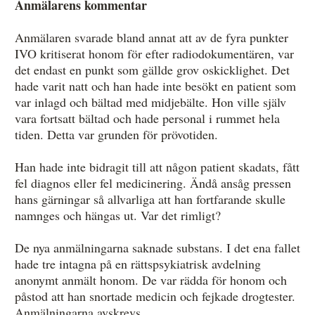
Anmälarens kommentar
Anmälaren svarade bland annat att av de fyra punkter
IVO kritiserat honom för efter radiodokumentären, var
det endast en punkt som gällde grov oskicklighet. Det
hade varit natt och han hade inte besökt en patient som
var inlagd och bältad med midjebälte. Hon ville själv
vara fortsatt bältad och hade personal i rummet hela
tiden. Detta var grunden för prövotiden.
Han hade inte bidragit till att någon patient skadats, fått
fel diagnos eller fel medicinering. Ändå ansåg pressen
hans gärningar så allvarliga att han fortfarande skulle
namnges och hängas ut. Var det rimligt?
De nya anmälningarna saknade substans. I det ena fallet
hade tre intagna på en rättspsykiatrisk avdelning
anonymt anmält honom. De var rädda för honom och
påstod att han snortade medicin och fejkade drogtester.
Anmälningarna avskrevs.