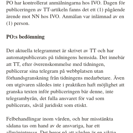
PO har kontrollerat anmälningarna hos IVO. Dagen för
publiceringen av TT-artikeln fanns det ett (1) pågående
ärende mot NN hos IVO. Anmälan var inlämnad av en
(1) person.
PO:s bedömning
Det aktuella telegrammet är skrivet av TT och har
automatpublicerats på tidningens hemsida. Det innebär
att TT, efter överenskommelse med tidningen,
publicerar sina telegram på webbplatsen utan
förhandsgranskning från tidningens medarbetare. Även
om utgivaren således inte i praktiken haft möjlighet att
granska texten inför publiceringen bär denne, inte
telegrambyrån, det fulla ansvaret för vad som
publicerats, såväl juridiskt som etiskt.
Felbehandlingar inom vården, och hur misstänkta
sådana tas om hand av de ansvariga, har ett
allmänintresse. Det beror på att vården är en viktig