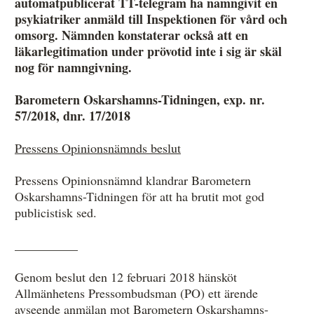
automatpublicerat TT-telegram ha namngivit en
psykiatriker anmäld till Inspektionen för vård och
omsorg. Nämnden konstaterar också att en
Anmälan och beslut
läkarlegitimation under prövotid inte i sig är skäl
nog för namngivning.
De senaste besluten
Barometern Oskarshamns-Tidningen, exp. nr.
Från anmälan till beslut – så går det till
57/2018, dnr. 17/2018
Så här gör du en anmälan
Pressens Opinionsnämnds beslut
Fyll i din anmälan
Pressens Opinionsnämnd klandrar Barometern
Regler för medier i processen hos MO
Oskarshamns-Tidningen för att ha brutit mot god
publicistisk sed.
Här är medierna som MO kan pröva
__________
Hela listan över frivilligt anslutna medier
Genom beslut den 12 februari 2018 hänsköt
Skillnaden mellan Granskningsnämnden och MO
Allmänhetens Pressombudsman (PO) ett ärende
avseende anmälan mot Barometern Oskarshamns-