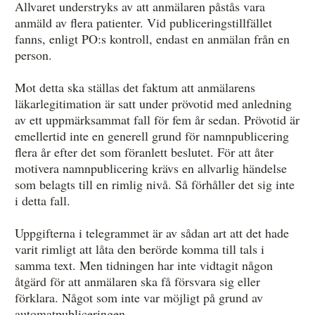
Allvaret understryks av att anmälaren påstås vara
anmäld av flera patienter. Vid publiceringstillfället
fanns, enligt PO:s kontroll, endast en anmälan från en
person.
Mot detta ska ställas det faktum att anmälarens
läkarlegitimation är satt under prövotid med anledning
av ett uppmärksammat fall för fem år sedan. Prövotid är
emellertid inte en generell grund för namnpublicering
flera år efter det som föranlett beslutet. För att åter
motivera namnpublicering krävs en allvarlig händelse
som belagts till en rimlig nivå. Så förhåller det sig inte
i detta fall.
Uppgifterna i telegrammet är av sådan art att det hade
varit rimligt att låta den berörde komma till tals i
samma text. Men tidningen har inte vidtagit någon
åtgärd för att anmälaren ska få försvara sig eller
förklara. Något som inte var möjligt på grund av
automatpubliceringen.