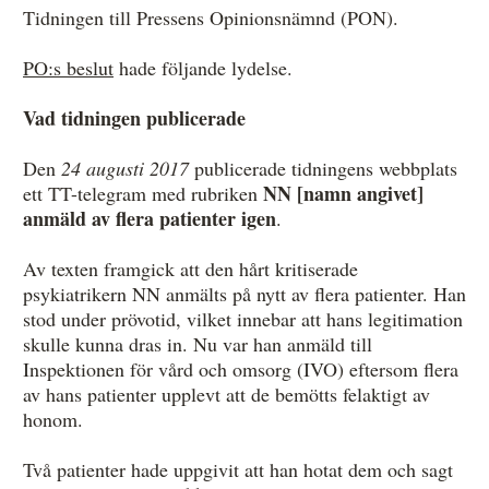
Tidningen till Pressens Opinionsnämnd (PON).
Övrigt
PO:s beslut
hade följande lydelse.
Årsberättelser
Vad tidningen publicerade
Våra huvudmän
Ledamöter i Mediernas Etiknämnd
Den
24 augusti 2017
publicerade tidningens webbplats
NN [namn angivet]
ett TT-telegram med rubriken
Stadgar för Mediernas Etiknämnd
anmäld av flera patienter igen
.
Den journalistiska yrkesetiken
Av texten framgick att den hårt kritiserade
Jobba hos oss!
psykiatrikern NN anmälts på nytt av flera patienter. Han
stod under prövotid, vilket innebar att hans legitimation
Pressbilder
skulle kunna dras in. Nu var han anmäld till
Inspektionen för vård och omsorg (IVO) eftersom flera
Så behandlar vi dina personuppgifter
av hans patienter upplevt att de bemötts felaktigt av
honom.
Två patienter hade uppgivit att han hotat dem och sagt