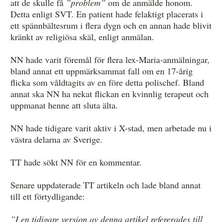
att de skulle få
”problem”
om de anmälde honom.
Detta enligt SVT. En patient hade felaktigt placerats i
ett spännbältesrum i flera dygn och en annan hade blivit
kränkt av religiösa skäl, enligt anmälan.
NN hade varit föremål för flera lex-Maria-anmälningar,
bland annat ett uppmärksammat fall om en 17-årig
flicka som våldtagits av en före detta polischef. Bland
annat ska NN ha nekat flickan en kvinnlig terapeut och
uppmanat henne att sluta älta.
NN hade tidigare varit aktiv i X-stad, men arbetade nu i
västra delarna av Sverige.
TT hade sökt NN för en kommentar.
Senare uppdaterade TT artikeln och lade bland annat
till ett förtydligande:
”I en tidigare version av denna artikel refererades till