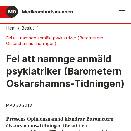
English
Hem
/
Beslut
/
Fel att namnge anmäld psykiatriker (Barometern
Det medieetiska systemet
Oskarshamns-Tidningen)
Så här jobbar Medieombudsmannen
Fel att namnge anmäld
Mediernas Etiknämnd fattar de avgörande besluten
psykiatriker (Barometern
Publicitetsreglerna – grunden i det medieetiska
Oskarshamns-Tidningen)
systemet
Caspar Opitz är MO
Vill du ansluta till det medieetiska systemet?
MAJ 30 2018
Medieetikens historia
Pressens Opinionsnämnd klandrar Barometern
Oskarshamns-Tidningen för att i ett
Instruktion för Allmänhetens Medieombudsman