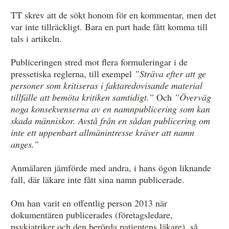
TT skrev att de sökt honom för en kommentar, men det
var inte tillräckligt. Bara en part hade fått komma till
tals i artikeln.
Publiceringen stred mot flera formuleringar i de
pressetiska reglerna, till exempel
”Sträva efter att ge
personer som kritiseras i faktaredovisande material
tillfälle att bemöta kritiken samtidigt.”
Och
”Överväg
noga konsekvenserna av en namnpublicering som kan
skada människor. Avstå från en sådan publicering om
inte ett uppenbart allmänintresse kräver att namn
anges.”
Anmälaren jämförde med andra, i hans ögon liknande
fall, där läkare inte fått sina namn publicerade.
Om han varit en offentlig person 2013 när
dokumentären publicerades (företagsledare,
psykiatriker och den berörda patientens läkare), så