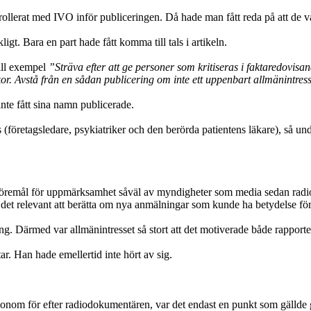
llerat med IVO inför publiceringen. Då hade man fått reda på att de v
gt. Bara en part hade fått komma till tals i artikeln.
till exempel
”Sträva efter att ge personer som kritiseras i faktaredovisand
 Avstå från en sådan publicering om inte ett uppenbart allmänintres
nte fått sina namn publicerade.
öretagsledare, psykiatriker och den berörda patientens läkare), så undra
föremål för uppmärksamhet såväl av myndigheter som media sedan radiod
 det relevant att berätta om nya anmälningar som kunde ha betydelse för 
ng. Därmed var allmänintresset så stort att det motiverade både rapport
. Han hade emellertid inte hört av sig.
onom för efter radiodokumentären, var det endast en punkt som gällde g