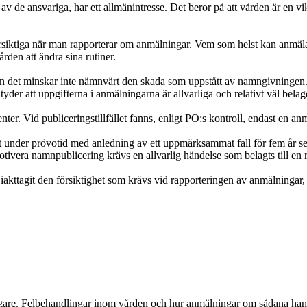
de ansvariga, har ett allmänintresse. Det beror på att vården är en vik
a försiktiga när man rapporterar om anmälningar. Vem som helst kan anmä
ården att ändra sina rutiner.
 Men det minskar inte nämnvärt den skada som uppstått av namngivninge
der att uppgifterna i anmälningarna är allvarliga och relativt väl belag
nter. Vid publiceringstillfället fanns, enligt PO:s kontroll, endast en an
att under prövotid med anledning av ett uppmärksammat fall för fem år se
otivera namnpublicering krävs en allvarlig händelse som belagts till en rim
e iakttagit den försiktighet som krävs vid rapporteringen av anmälninga
re. Felbehandlingar inom vården och hur anmälningar om sådana hanter