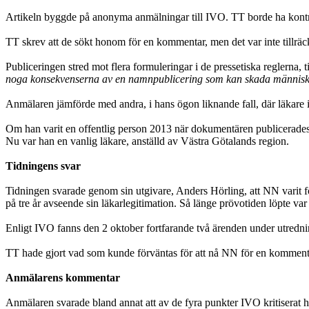
Artikeln byggde på anonyma anmälningar till IVO. TT borde ha kontro
TT skrev att de sökt honom för en kommentar, men det var inte tillräckli
Publiceringen stred mot flera formuleringar i de pressetiska reglerna, 
noga konsekvenserna av en namnpublicering som kan skada människor.
Anmälaren jämförde med andra, i hans ögon liknande fall, där läkare i
Om han varit en offentlig person 2013 när dokumentären publicerades (f
Nu var han en vanlig läkare, anställd av Västra Götalands region.
Tidningens svar
Tidningen svarade genom sin utgivare, Anders Hörling, att NN varit 
på tre år avseende sin läkarlegitimation. Så länge prövotiden löpte var
Enligt IVO fanns den 2 oktober fortfarande två ärenden under utredni
TT hade gjort vad som kunde förväntas för att nå NN för en kommentar
Anmälarens kommentar
Anmälaren svarade bland annat att av de fyra punkter IVO kritiserat h