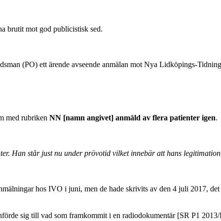
 brutit mot god publicistisk sed.
dsman (PO) ett ärende avseende anmälan mot Nya Lidköpings-Tidning
am med rubriken
NN [namn angivet] anmäld av flera patienter igen
.
er. Han står just nu under prövotid vilket innebär att hans legitimatio
älningar hos IVO i juni, men de hade skrivits av den 4 juli 2017, det v
h hänförde sig till vad som framkommit i en radiodokumentär [SR P1 201