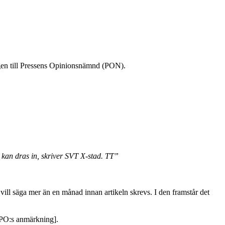
en till Pressens Opinionsnämnd (PON).
n kan dras in, skriver SVT X-stad. TT”
ill säga mer än en månad innan artikeln skrevs. I den framstår det
3/PO:s anmärkning].