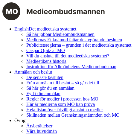
English
Det medieetiska systemet
Så här jobbar Medieombudsmannen
Mediernas Etiknämnd fattar de avgörande besluten
Publicitetsreglerna – grunden i det medieetiska systemet
Caspar Opitz är MO
Vill du ansluta till det medieetiska systemet?
Medieetikens historia
Instruktion för Allmänhetens Medieombudsman
Anmälan och beslut
De senaste besluten
Från anmälan till beslut – så går det till
Så här gör du en anmälan
Fyll i din anmälan
Regler för medier i processen hos MO
Här är medierna som MO kan pröva
Hela listan över frivilligt anslutna medier
Skillnaden mellan Granskningsnämnden och MO
Övrigt
Årsberättelser
Våra huvudmän