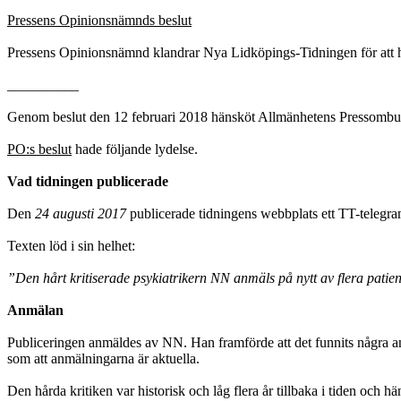
Pressens Opinionsnämnds beslut
Pressens Opinionsnämnd klandrar Nya Lidköpings-Tidningen för att ha
__________
Genom beslut den 12 februari 2018 hänsköt Allmänhetens Pressombu
PO:s beslut
hade följande lydelse.
Vad tidningen publicerade
Den
24 augusti 2017
publicerade tidningens webbplats ett TT-telegr
Texten löd i sin helhet:
”Den hårt kritiserade psykiatrikern NN anmäls på nytt av flera patient
Anmälan
Publiceringen anmäldes av NN. Han framförde att det funnits några anm
som att anmälningarna är aktuella.
Den hårda kritiken var historisk och låg flera år tillbaka i tiden oc