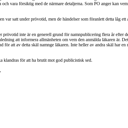
a och vara försiktig med de närmare detaljerna. Som PO anger kan vem 
var satt under prövotid, men de händelser som föranlett detta låg ett an
rövotid inte är en generell grund för namnpublicering flera år efter det 
ledning att informera allmänheten om vem den anmälda läkaren är. Det för
grund för att av detta skäl namnge läkaren. Inte heller av andra skäl har 
klandras för att ha brutit mot god publicistisk sed.
r