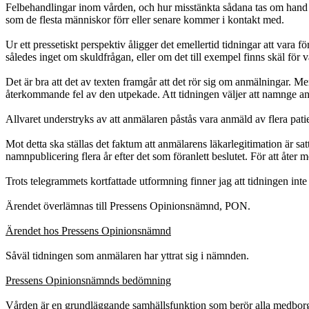
Felbehandlingar inom vården, och hur misstänkta sådana tas om hand av 
som de flesta människor förr eller senare kommer i kontakt med.
Ur ett pressetiskt perspektiv åligger det emellertid tidningar att var
således inget om skuldfrågan, eller om det till exempel finns skäl för v
Det är bra att det av texten framgår att det rör sig om anmälningar.
återkommande fel av den utpekade. Att tidningen väljer att namnge anty
Allvaret understryks av att anmälaren påstås vara anmäld av flera patie
Mot detta ska ställas det faktum att anmälarens läkarlegitimation är s
namnpublicering flera år efter det som föranlett beslutet. För att åter m
Trots telegrammets kortfattade utformning finner jag att tidningen int
Ärendet överlämnas till Pressens Opinionsnämnd, PON.
Ärendet hos Pressens Opinionsnämnd
Såväl tidningen som anmälaren har yttrat sig i nämnden.
Pressens Opinionsnämnds bedömning
Vården är en grundläggande samhällsfunktion som berör alla medborga