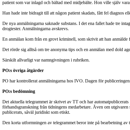
patient som var inlagd och bältad med midjebälte. Hon ville själv vara
Han hade inte bidragit till att någon patient skadats, fått fel diagnos 
De nya anmälningarna saknade substans. I det ena fallet hade tre int
drogtester. Anmälningarna avskrevs.
En anmälan kom från en grovt kriminell, som skrivit att han anmälde 
Det rörde sig alltså om tre anonyma tips och en anmälan med dold ag
Särskilt allvarligt var namngivningen i rubriken.
PO:s övriga åtgärder
PO har kontrollerat anmälningarna hos IVO. Dagen för publiceringen
PO:s bedömning
Det aktuella telegrammet är skrivet av TT och har automatpublicerats
förhandsgranskning från tidningens medarbetare. Även om utgivaren sål
publicerats, såväl juridiskt som etiskt.
Den korta utformningen av telegrammet beror inte på bearbetning av t