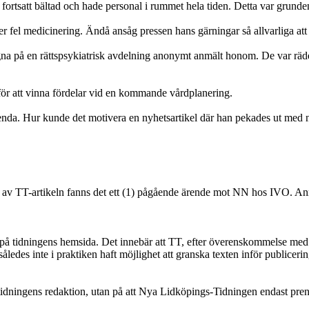
 fortsatt bältad och hade personal i rummet hela tiden. Detta var grunde
eller fel medicinering. Ändå ansåg pressen hans gärningar så allvarliga a
agna på en rättspsykiatrisk avdelning anonymt anmält honom. De var rä
för att vinna fördelar vid en kommande vårdplanering.
enda. Hur kunde det motivera en nyhetsartikel där han pekades ut med
 av TT-artikeln fanns det ett (1) pågående ärende mot NN hos IVO. An
 på tidningens hemsida. Det innebär att TT, efter överenskommelse med 
edes inte i praktiken haft möjlighet att granska texten inför publicerin
idningens redaktion, utan på att Nya Lidköpings-Tidningen endast pren