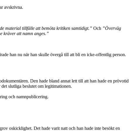
ar avskrivna.
e material tillfälle att bemöta kritiken samtidigt.”
Och
”Överväg
se kräver att namn anges.”
de han nu när han skulle övergå till att bli en icke-offentlig person.
okumentären. Den hade bland annat lett till att han hade en prövotid
det slutliga beslutet om legitimationen.
ering och namnpublicering.
rov oskicklighet. Det hade varit natt och han hade inte besökt en