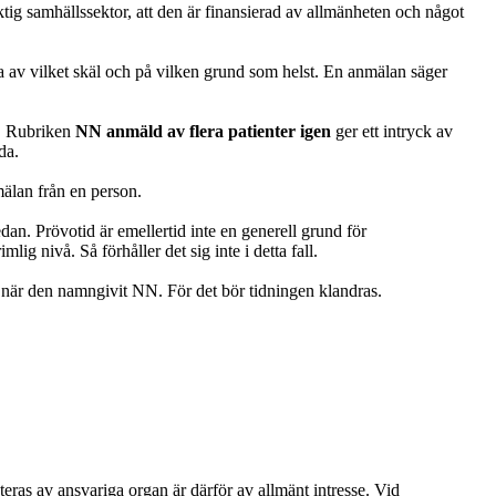
tig samhällssektor, att den är finansierad av allmänheten och något
la av vilket skäl och på vilken grund som helst. En anmälan säger
n. Rubriken
NN anmäld av flera patienter igen
ger ett intryck av
da.
mälan från en person.
dan. Prövotid är emellertid inte en generell grund för
lig nivå. Så förhåller det sig inte i detta fall.
r, när den namngivit NN. För det bör tidningen klandras.
as av ansvariga organ är därför av allmänt intresse. Vid