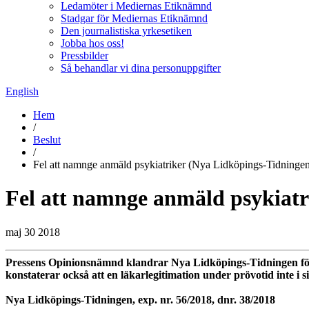
Ledamöter i Mediernas Etiknämnd
Stadgar för Mediernas Etiknämnd
Den journalistiska yrkesetiken
Jobba hos oss!
Pressbilder
Så behandlar vi dina personuppgifter
English
Hem
/
Beslut
/
Fel att namnge anmäld psykiatriker (Nya Lidköpings-Tidninge
Fel att namnge anmäld psykiatr
maj 30 2018
Pressens Opinionsnämnd klandrar Nya Lidköpings-Tidningen för 
konstaterar också att en läkarlegitimation under prövotid inte i 
Nya Lidköpings-Tidningen, exp. nr. 56/2018, dnr. 38/2018