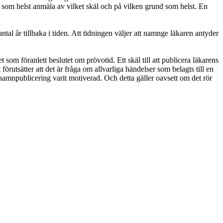
som helst anmäla av vilket skäl och på vilken grund som helst. En
tal år tillbaka i tiden. Att tidningen väljer att namnge läkaren antyder
som föranlett beslutet om prövotid. Ett skäl till att publicera läkarens
utsätter att det är fråga om allvarliga händelser som belagts till en
en namnpublicering varit motiverad. Och detta gäller oavsett om det rör