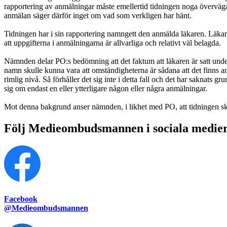
rapportering av anmälningar måste emellertid tidningen noga överväg
anmälan säger därför inget om vad som verkligen har hänt.
Tidningen har i sin rapportering namngett den anmälda läkaren. Läkaren 
att uppgifterna i anmälningarna är allvarliga och relativt väl belagda.
Nämnden delar PO:s bedömning att det faktum att läkaren är satt under p
namn skulle kunna vara att omständigheterna är sådana att det finns an
rimlig nivå. Så förhåller det sig inte i detta fall och det har saknats 
sig om endast en eller ytterligare någon eller några anmälningar.
Mot denna bakgrund anser nämnden, i likhet med PO, att tidningen ska 
Följ Medieombudsmannen i sociala medie
Facebook
@Medieombudsmannen