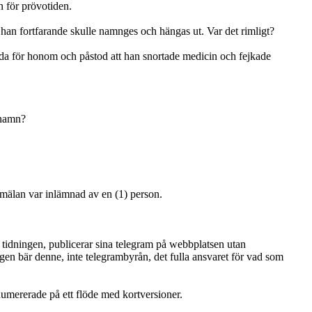
n för prövotiden.
tt han fortfarande skulle namnges och hängas ut. Var det rimligt?
dda för honom och påstod att han snortade medicin och fejkade
 namn?
mälan var inlämnad av en (1) person.
tidningen, publicerar sina telegram på webbplatsen utan
gen bär denne, inte telegrambyrån, det fulla ansvaret för vad som
umererade på ett flöde med kortversioner.