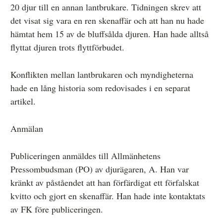
20 djur till en annan lantbrukare. Tidningen skrev att
Övrigt
det visat sig vara en ren skenaffär och att han nu hade
Årsberättelser
hämtat hem 15 av de bluffsålda djuren. Han hade alltså
flyttat djuren trots flyttförbudet.
Våra huvudmän
Ledamöter i Mediernas Etiknämnd
Konflikten mellan lantbrukaren och myndigheterna
hade en lång historia som redovisades i en separat
Stadgar för Mediernas Etiknämnd
artikel.
Den journalistiska yrkesetiken
Anmälan
Jobba hos oss!
Pressbilder
Publiceringen anmäldes till Allmänhetens
Pressombudsman (PO) av djurägaren, A. Han var
Så behandlar vi dina personuppgifter
kränkt av påståendet att han förfärdigat ett förfalskat
kvitto och gjort en skenaffär. Han hade inte kontaktats
av FK före publiceringen.