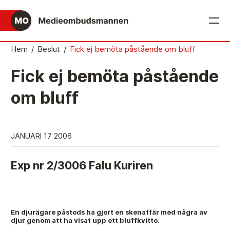
English
Hem
/
Beslut
/
Fick ej bemöta påstående om bluff
Det medieetiska systemet
Fick ej bemöta påstående
Så här jobbar Medieombudsmannen
om bluff
Mediernas Etiknämnd fattar de avgörande besluten
Publicitetsreglerna – grunden i det medieetiska
JANUARI 17 2006
systemet
Caspar Opitz är MO
Exp nr 2/3006 Falu Kuriren
Vill du ansluta till det medieetiska systemet?
Medieetikens historia
En djurägare påstods ha gjort en skenaffär med några av
djur genom att ha visat upp ett bluffkvitto.
Instruktion för Allmänhetens Medieombudsman