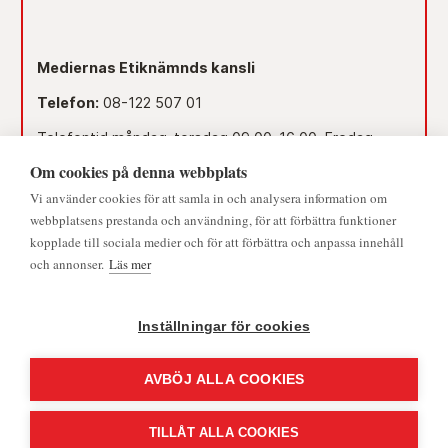
Mediernas Etiknämnds kansli
Telefon:
08-122 507 01
Telefontid måndag-torsdag 09.00–16.00. Fredag
09.00–15.00.
Om cookies på denna webbplats
Dag före röd dag 09.00–12.00.
Vi använder cookies för att samla in och analysera information om
© 2026 - Medieombudsmannen | Alla rättigheter förbehållna
webbplatsens prestanda och användning, för att förbättra funktioner
Lunchstängt 12.00–13.00.
kopplade till sociala medier och för att förbättra och anpassa innehåll
och annonser.
Läs mer
Mejl:
namnden@medieombudsmannen.se
Postadress:
Slottsbacken 8, 111 30 Stockholm
Inställningar för cookies
AVBÖJ ALLA COOKIES
TILLÅT ALLA COOKIES