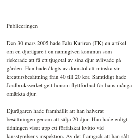
Anmälan och beslut
Publiceringen
De senaste besluten
Den 30 mars 2005 hade Falu Kuriren (FK) en artikel
Från anmälan till beslut – så går det till
om en djurägare i en namngiven kommun som
riskerade att få ett tjugotal av sina djur avlivade på
Så här gör du en anmälan
gården. Han hade ålagts av domstol att minska sin
Fyll i din anmälan
kreatursbesättning från 40 till 20 kor. Samtidigt hade
Jordbruksverket gett honom flyttförbud för hans många
Regler för medier i processen hos MO
omärkta djur.
Här är medierna som MO kan pröva
Djurägaren hade framhållit att han halverat
Hela listan över frivilligt anslutna medier
besättningen genom att sälja 20 djur. Han hade enligt
Skillnaden mellan Granskningsnämnden och MO
tidningen visat upp ett förfalskat kvitto vid
länsstyrelsens inspektion. Av det framgick att han sålt