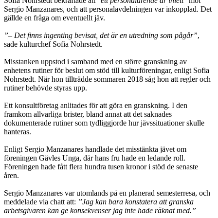
Sofia Nohrstedt bekräftade att ”
ett perso­nalärende är inlett
” mot
Sergio Manzanares, och att personalavdel­ningen var in­kopplad. Det
gällde en fråga om eventuellt jäv.
”– Det finns ingenting bevisat, det är en utredning som pågår”
,
sade kultur­chef Sofia Nohrstedt.
Misstanken uppstod i samband med en större granskning av
enhetens rutiner för beslut om stöd till kulturföreningar, enligt Sofia
Nohrstedt. När hon tillträdde sommaren 2018 såg hon att regler och
rutiner behövde styras upp.
Ett konsultföretag anlitades för att göra en granskning. I den
framkom allvarliga brister, bland annat att det saknades
dokumenterade rutiner som tydliggjorde hur jävssituationer skulle
hanteras.
Enligt Sergio Manzanares handlade det misstänkta jävet om
föreningen Gävles Unga, där hans fru hade en ledande roll.
Föreningen hade fått flera hundra tusen kronor i stöd de senaste
åren.
Sergio Manzanares var utomlands på en planerad semesterresa, och
meddelade via chatt att:
”Jag kan bara konstatera att granska
arbetsgivaren kan ge konsek­venser jag inte hade räknat med.”