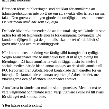
hade gått förlorade.
Efter den första publiceringen stod det klart för anmälarna att
tidningsredaktionen inte brytt sig om att avvakta eller ta reda på mer
fakta. Den grova vinklingen gjorde det omöjligt att ens kommentera.
De var redan utmålade som skyldiga.
De hade blivit rekommenderade att inte uttala sig och kände en stor
rädsla för att bli felciterade eller få förklaringarna förvrängda. De
kunde omöjligen lita på det journalistiska arbetet när de blivit så
grovt uthängda och misstänkliggjorda.
När kommunens utredning var färdigställd framgick det tydligt att
Sergio Manzanares inte beslutat eller betalat ut några bidrag till
föreningen. Då hade anmälarna valt att lägga ut sin berättelse i
sociala medier, där de bland annat uppgav att de skulle anmäla till
PO. Reportern från Arbetarbladet kontaktade dem därefter för en
intervju. De kontaktade en annan reporter på Arbetarbladet, men
vinklingarna och påståenden upprepades i stället.
Anmälarna instämde i att makten skulle granskas. Men det måste
vara välgrundat och faktabaserat. Varje utgivare skulle stå till svars
för sitt eget redaktionsarbete.
Ytterligare skriftväxling