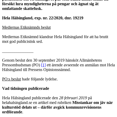
försökt lura myndigheterna på pengar och ägnat sig åt
omfattande skattefusk.
Hela Hälsingland, exp. nr. 22/2020, dnr. 19219
Mediernas Etiknämnds beslut
Mediernas Etiknämnd klandrar Hela Hälsingland för att ha brutit
mot god publi­cis­tisk sed.
_______________
Genom beslut den 30 september 2019 hänsköt Allmänhetens
Pressombudsman (PO)
[1]
ett ärende avseende en anmälan mot Hela
Hälsingland till Pressens Opinionsnämnd.
PO:s beslut
hade följande lydelse.
Vad tidningen publicerade
Hela Hälsingland publicerade den
28 februari 2019
på
helahalsingland.se en artikel med rubriken
Misstankar om jäv när
kulturstöd delats ut – därför avgick kommunrevisionens
ordförande
.