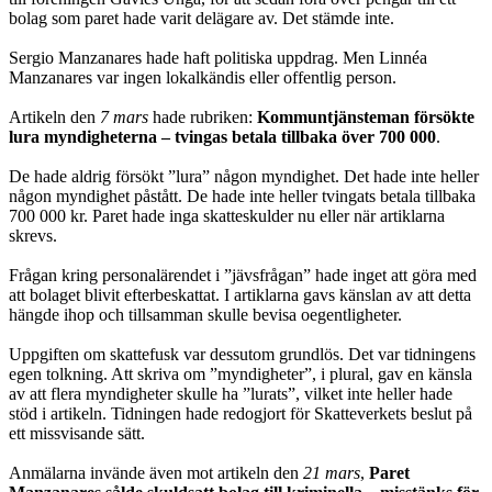
bolag som paret hade varit delägare av. Det stämde inte.
Sergio Manzanares hade haft politiska uppdrag. Men Linnéa
Manzanares var ingen lokalkändis eller offentlig person.
Artikeln den
7 mars
hade rubriken:
Kommuntjänsteman försökte
lura myndigheterna – tvingas betala tillbaka över 700 000
.
De hade aldrig försökt ”lura” någon myndighet. Det hade inte heller
någon myn­dighet påstått. De hade inte heller tvingats betala tillbaka
700 000 kr. Paret hade inga skatteskulder nu eller när artiklarna
skrevs.
Frågan kring personalärendet i ”jävsfrågan” hade inget att göra med
att bolaget blivit efterbeskattat. I artiklarna gavs känslan av att detta
hängde ihop och till­samman skulle bevisa oegentligheter.
Uppgiften om skattefusk var dessutom grundlös. Det var tidningens
egen tolk­ning. Att skriva om ”myndigheter”, i plural, gav en känsla
av att flera myndig­heter skulle ha ”lurats”, vilket inte heller hade
stöd i artikeln. Tidningen hade redogjort för Skatteverkets beslut på
ett missvisande sätt.
Anmälarna invände även mot artikeln den
21 mars
,
Paret