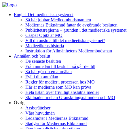
English
Det medieetiska systemet
Så här jobbar Medieombudsmannen
Mediernas Etiknämnd fattar de avgörande besluten
Publicitetsreglerna – grunden i det medieetiska systemet
Caspar Opitz är MO
Vill du ansluta till det medieetiska systemet?
Medieetikens historia
Instruktion för Allmänhetens Medieombudsman
Anmälan och beslut
De senaste besluten
Från anmälan till beslut – så går det till
Så här gör du en anmälan
Fyll i din anmälan
Regler för medier i processen hos MO
Här är medierna som MO kan pröva
Hela listan över frivilligt anslutna medier
Skillnaden mellan Granskningsnämnden och MO
Övrigt
Årsberättelser
Våra huvudmän
Ledamöter i Mediernas Etiknämnd
Stadgar för Mediernas Etiknämnd
Den journalistiska yrkesetiken