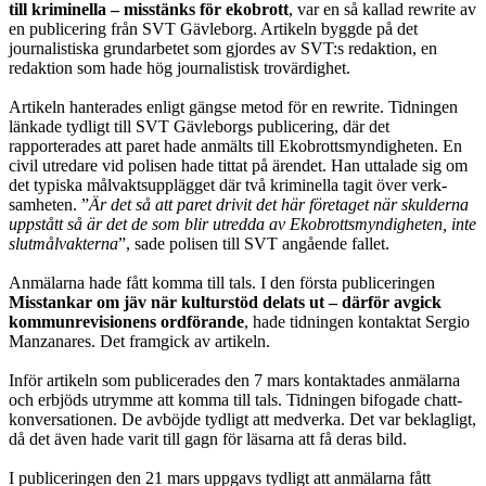
till kriminella – misstänks för ekobrott
, var en så kallad rewrite av
en publicering från SVT Gävleborg. Artikeln byggde på det
journalistiska grundarbetet som gjordes av SVT:s redaktion, en
redaktion som hade hög journalistisk trovärdighet.
Artikeln hanterades enligt gängse metod för en rewrite. Tidningen
länkade tydligt till SVT Gävleborgs publicering, där det
rapporterades att paret hade anmälts till Ekobrottsmyndigheten. En
civil utredare vid polisen hade tittat på ärendet. Han uttalade sig om
det typiska målvaktsupplägget där två kriminella tagit över verk­
samheten. ”
Är det så att paret drivit det här företaget när skulderna
uppstått så är det de som blir utredda av Ekobrottsmyndigheten, inte
slutmålvakterna
”, sade polisen till SVT angående fallet.
Anmälarna hade fått komma till tals. I den första publiceringen
Misstankar om jäv när kulturstöd delats ut – därför avgick
kommunrevisionens ordförande
, hade tidningen kontaktat Sergio
Manzanares. Det framgick av artikeln.
Inför artikeln som publicerades den 7 mars kontaktades anmälarna
och erbjöds utrymme att komma till tals. Tidningen bifogade chatt-
konversationen. De av­böjde tydligt att medverka. Det var beklagligt,
då det även hade varit till gagn för läsarna att få deras bild.
I publiceringen den 21 mars uppgavs tydligt att anmälarna fått