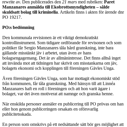
rewrite av. Den publicerades den
21 mars
med rubriken:
Paret
Manzanares anmälda till Ekobrottsmyndigheten – sålde
skuldsatt bolag till kriminella
. Artikeln finns i akten för ärende dnr
PO 19217.
PO:s bedömning
Den kommunala revisionen är ett viktigt demokratiskt
kontrollinstrument. Som tidigare ordförande för revisonen och som
politiker får Sergio Manzanares tåla hård granskning, inte bara
gällande misstänkt jäv i arbetet, utan även av hans
bolagsengagemang. Det är av allmänintresse. Det finns alltså inget
att invända mot att tidningen har skrivit om misstankarna om jäv,
bolagets ekonomi och kopplingen till föreningen Gävles Unga.
Även föreningen Gävles Unga, som har mottagit ekonomiskt stöd
från kommu­nen, får tåla granskning. Med hänsyn till att Linnéa
Manzanares haft en roll i föreningen och att hon varit ägare i
bolaget, var det även motiverat att namnge och granska henne.
När enskilda personer anmäler en publicering till PO prövas om han
eller hon genom publiceringen orsakats en oförsvarlig
publicitetsskada.
En person som omskrivs på ett nedsättande sätt bör ges möjlighet att