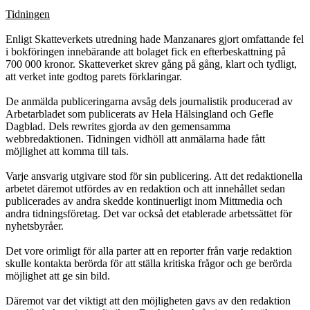
Tidningen
Enligt Skatteverkets utredning hade Manzanares gjort omfattande fel
i bok­föringen innebärande att bolaget fick en efterbeskattning på
700 000 kronor. Skatteverket skrev gång på gång, klart och tydligt,
att verket inte godtog parets förklaringar.
De anmälda publiceringarna avsåg dels journalistik producerad av
Arbetarbladet som publicerats av Hela Hälsingland och Gefle
Dagblad. Dels rewrites gjorda av den gemensamma
webbredaktionen. Tidningen vidhöll att anmälarna hade fått
möjlighet att komma till tals.
Varje ansvarig utgivare stod för sin publicering. Att det redaktionella
arbetet där­emot utfördes av en redaktion och att innehållet sedan
publicerades av andra skedde kontinuerligt inom Mittmedia och
andra tidningsföretag. Det var också det etablerade arbetssättet för
nyhetsbyråer.
Det vore orimligt för alla parter att en reporter från varje redaktion
skulle kon­takta berörda för att ställa kritiska frågor och ge berörda
möjlighet att ge sin bild.
Däremot var det viktigt att den möjligheten gavs av den redaktion