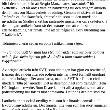
blir i den här artikeln att Sergio Manzanares ”
misstänks
” för
skattefusk. Det får antas vara en hänvisning till den tidigare artikeln
den 7 mars om Skatteverkets utredning. Genom att skriva att han
”
misstänks
” för skattefusk, framstår det som att den ut­redande
myndigheten Skatteverket har pågående misstankar om skattefusk. I
den tidigare artikeln framstår det snarare som att ett beslut om
efterbeskattning har fattats, inte att det pågår en aktiv utredning om
”skattefusk”.
Tidningen citerar sedan en polis i artikeln som säger:
”– På något sätt får man tag i två målvakter som tar över bolaget
och de före detta ägarna går skadeslösa utan skatteskulder i
ryggsäcken”
.
Av originalartikeln från SVT, som tidningen har gjort en rewrite på,
framgår det att den citerade polisen inte har något formellt uppdrag
att utreda bolaget eller anmälarna, utan att SVT har låtit en civil
utredare ”titta på” ärendet. Det är där­emot inget som framgår i Hela
Hälsinglands rewrite. Som läsare kan det alltså uppfattas som att en
polisutredning har inletts mot anmälarna. Det finns det inte stöd för.
I artikeln är det också otydligt vad som har föranlett anmälan till
Ekobrotts­myn­digheten. Det framgår inte vem som har gjort anmälan
och vad misstankarna av­ser. Har Ekobrotts