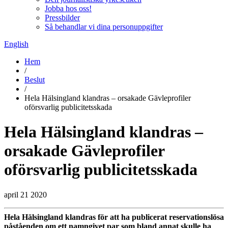
Jobba hos oss!
Pressbilder
Så behandlar vi dina personuppgifter
English
Hem
/
Beslut
/
Hela Hälsingland klandras – orsakade Gävleprofiler
oförsvarlig publicitetsskada
Hela Hälsingland klandras –
orsakade Gävleprofiler
oförsvarlig publicitetsskada
april 21 2020
Hela Hälsingland klandras för att ha publicerat reservationslösa
påståenden om ett namngivet par som bland annat skulle ha