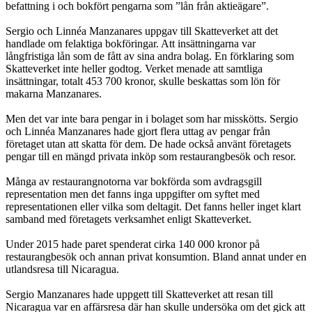
befattning i och bokfört pengarna som ”lån från aktieägare”.
Sergio och Linnéa Manzanares uppgav till Skatteverket att det
handlade om fel­aktiga bokföringar. Att insättningarna var
långfristiga lån som de fått av sina andra bolag. En förklaring som
Skatteverket inte heller godtog. Verket menade att samtliga
insättningar, totalt 453 700 kronor, skulle beskattas som lön för
makarna Manzanares.
Men det var inte bara pengar in i bolaget som har misskötts. Sergio
och Linnéa Manzanares hade gjort flera uttag av pengar från
företaget utan att skatta för dem. De hade också använt företagets
pengar till en mängd privata inköp som restau­rangbesök och resor.
Många av restaurangnotorna var bokförda som avdragsgill
representation men det fanns inga uppgifter om syftet med
representationen eller vilka som deltagit. Det fanns heller inget klart
samband med företagets verksamhet enligt Skatte­verket.
Under 2015 hade paret spenderat cirka 140 000 kronor på
restaurangbesök och annan privat konsumtion. Bland annat under en
utlandsresa till Nicaragua.
Sergio Manzanares hade uppgett till Skatteverket att resan till
Nicaragua var en affärsresa där han skulle undersöka om det gick att