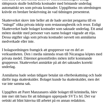
rättspraxis skulle bokförda kostna­der med bristande underlag
automatiskt ses som privata kostnader. Uppgifterna om utredningen
krävde en bredare beskrivning än vad tidningen presenterat.
Skatteverket skrev inte heller att de hade använt pengarna till en
”mängd” olika privata inköp som restaurangbesök och resor. Enligt
Skatteverket hade bolaget kostnader som saknade underlag. Ett antal
möten skedde med personer vars namn bolaget vägrade att röja.
Dessa utgifter sågs som privata kostnader oavsett om anmälarna
medverkade eller inte.
I bolagsordningen framgick att gruppresor var en del av
verksamheten. Den i media nämnda resan till Nicaragua köptes med
privata medel. Däremot genom­fördes möten inför kommande
gruppresor. Skatteverket anmärkte på att det sak­nades korrekt
underlag.
Anmälarna hade sedan tidigare betalat sin efterbeskattning och hade
därför inga skatteskulder. Bolaget kunde ha skatteskulder, men det
var inte samma sak.
Uppgiften att Paret Manzanares sålde bolaget till kriminella, blev
inte mer rätt bara för att tidningen upprepade SVT:s fel. Det var
oetiskt att blint hänvisa till arbetet på en annan redaktion.