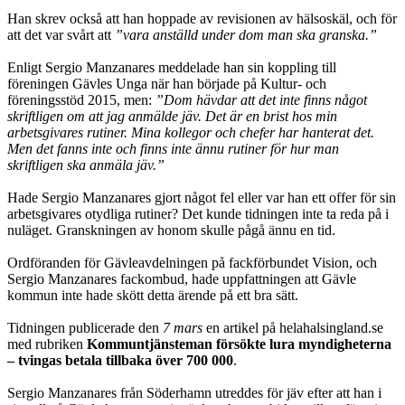
Han skrev också att han hoppade av revisionen av hälsoskäl, och för
att det var svårt att
”vara anställd under dom man ska granska.”
Enligt Sergio Manzanares meddelade han sin koppling till
föreningen Gävles Unga när han började på Kultur- och
föreningsstöd 2015, men:
”Dom hävdar att det inte finns något
skriftligen om att jag anmälde jäv. Det är en brist hos min
arbetsgivares rutiner. Mina kollegor och chefer har hanterat det.
Men det fanns inte och finns inte ännu rutiner för hur man
skriftligen ska anmäla jäv.”
Hade Sergio Manzanares gjort något fel eller var han ett offer för sin
arbets­givares otydliga rutiner? Det kunde tidningen inte ta reda på i
nuläget. Gransk­ningen av honom skulle pågå ännu en tid.
Ordföranden för Gävleavdelningen på fackförbundet Vision, och
Sergio Manzanares fackombud, hade uppfattningen att Gävle
kommun inte hade skött detta ärende på ett bra sätt.
Tidningen publicerade den
7 mars
en artikel på helahalsingland.se
med rubriken
Kommuntjänsteman försökte lura myndigheterna
– tvingas betala tillbaka över 700 000
.
Sergio Manzanares från Söderhamn utreddes för jäv efter att han i