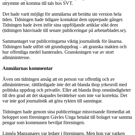
utrymme att komma till tals hos SVT.
Det hade varit möjligt för anmälarna att berätta sin version hela
tiden. Tidningen hade tidigare kontaktat dem upprepade gånger.
Tidningen hade även inför sina uppföljande artiklar sökt dem
(tidningen hänvisade till senare publiceringar på arbetarbladet.se).
Sammantaget var publiceringarna viktig journalistik för läsarna.
Tidningen hade utfört sitt grunduppdrag – att granska makten och
hur offentliga medel hantera­des. Granskningen var av stort
allmänintresse.
Anmälarnas kommentar
Även om tidningen ansåg att en person var offentlig och av
allmänintresse, rätt­färdigade inte det att blanda ihop yrkesroll med
politiska uppdrag och privatliv. Eller att blanda ihop omständigheter
till den grad att det skapades berättelser som inte var korrekta. Det
var inte god journalistik att göra rykten till sanningar.
Tidningen hade genom sina publiceringar missvisande förmedlat att
beloppet som föreningen Gävles Unga betalat till bolaget var samma
pengar som kommu­nen beviljat föreningen.
Linnéa Manzanares var ledare i föreningen. Men hon var varken