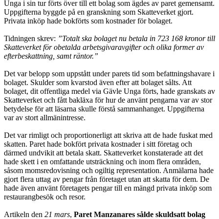
Unga i sin tur förts över till ett bolag som ägdes av paret gemensamt.
Uppgifterna byggde på en granskning som Skatteverket gjort.
Privata inköp hade bokförts som kost­nader för bolaget.
Tidningen skrev:
”Totalt ska bolaget nu betala in 723 168 kronor till
Skatte­verket för obetalda arbetsgivaravgifter och olika former av
efterbeskattning, samt räntor.”
Det var belopp som uppstått under parets tid som befattningshavare i
bolaget. Skulder som kvarstod även efter att bolaget sålts. Att
bolaget, dit offentliga medel via Gävle Unga förts, hade granskats av
Skatteverket och fått bakläxa för hur de använt pengarna var av stor
betydelse för att läsarna skulle förstå samman­hanget. Uppgifterna
var av stort allmänintresse.
Det var rimligt och proportionerligt att skriva att de hade fuskat med
skatten. Paret hade bokfört privata kostnader i sitt företag och
därmed undvikit att betala skatt. Skatteverket konstaterade att det
hade skett i en omfattande utsträckning och inom flera områden,
såsom momsredovisning och ogiltig representation. An­mälarna hade
gjort flera uttag av pengar från företaget utan att skatta för dem. De
hade även använt företagets pengar till en mängd privata inköp som
restau­rang­besök och resor.
Artikeln den
21 mars
,
Paret Manzanares sålde skuldsatt bolag