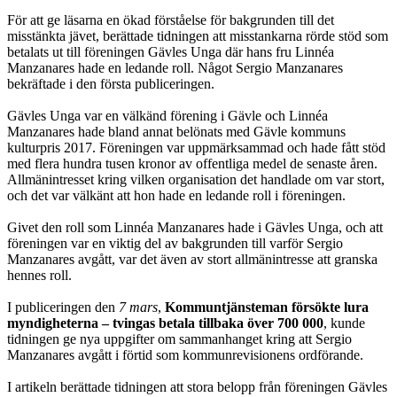
För att ge läsarna en ökad förståelse för bakgrunden till det
misstänkta jävet, be­rättade tidningen att misstankarna rörde stöd som
betalats ut till föreningen Gävles Unga där hans fru Linnéa
Manzanares hade en ledande roll. Något Sergio Manzanares
bekräftade i den första publiceringen.
Gävles Unga var en välkänd förening i Gävle och Linnéa
Manzanares hade bland annat belönats med Gävle kommuns
kulturpris 2017. Föreningen var uppmärk­sammad och hade fått stöd
med flera hundra tusen kronor av offentliga medel de senaste åren.
Allmänintresset kring vilken organisation det handlade om var stort,
och det var välkänt att hon hade en ledande roll i föreningen.
Givet den roll som Linnéa Manzanares hade i Gävles Unga, och att
föreningen var en viktig del av bakgrunden till varför Sergio
Manzanares avgått, var det även av stort allmänintresse att granska
hennes roll.
I publiceringen den
7 mars
,
Kommuntjänsteman försökte lura
myndigheterna – tvingas betala tillbaka över 700 000
, kunde
tidningen ge nya uppgifter om sammanhanget kring att Sergio
Manzanares avgått i förtid som kommunrevisio­nens ordförande.
I artikeln berättade tidningen att stora belopp från föreningen Gävles