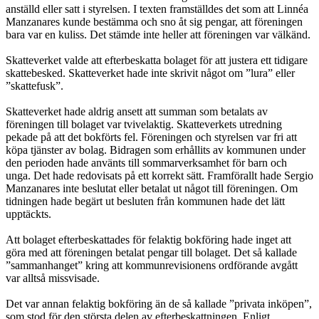
anställd eller satt i styrelsen. I texten framställdes det som att Linnéa
Manzanares kunde be­stämma och sno åt sig pengar, att föreningen
bara var en kuliss. Det stämde inte heller att föreningen var välkänd.
Skatteverket valde att efterbeskatta bolaget för att justera ett tidigare
skatte­besked. Skatteverket hade inte skrivit något om ”lura” eller
”skattefusk”.
Skatteverket hade aldrig ansett att summan som betalats av
föreningen till bola­get var tvivelaktig. Skatteverkets utredning
pekade på att det bokförts fel. Före­ningen och styrelsen var fri att
köpa tjänster av bolag. Bidragen som erhållits av kommunen under
den perioden hade använts till sommarverksamhet för barn och
unga. Det hade redovisats på ett korrekt sätt. Framförallt hade Sergio
Manzanares inte beslutat eller betalat ut något till föreningen. Om
tidningen hade begärt ut besluten från kommunen hade det lätt
upptäckts.
Att bolaget efterbeskattades för felaktig bokföring hade inget att
göra med att föreningen betalat pengar till bolaget. Det så kallade
”sammanhanget” kring att kommunrevisionens ordförande avgått
var alltså missvisade.
Det var annan felaktig bokföring än de så kallade ”privata inköpen”,
som stod för den största delen av efterbeskattningen. Enligt