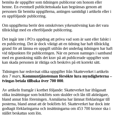
bemöta de uppgifter som tidningen publicerar om honom eller
henne. En eventuell publi­ci­tetsskada kan begränsas genom att
personen får bemöta uppgifterna, antingen samtidigt i artikeln eller i
en uppföljande publicering.
Om uppgifterna berör den omskrivnes yrkesutövning kan det vara
tillräckligt med en efterföljande publicering.
Det ingår inte i PO:s uppdrag att pröva vad som är sant eller falskt i
en publice­ring. Det är dock viktigt att en tidning har haft tillräcklig
grund för att lämna en uppgift utifrån det underlag tidningen har haft
vid tidpunkten för publiceringen. När en person namnges i samband
med en granskning ställs det krav på att pub­licerade uppgifter som
kan skada personen är riktiga och beskrivs på ett korrekt sätt.
Tidningen har redovisat olika uppgifter från Skatteverket i artikeln
den
7 mars
,
Kommuntjänsteman försökte lura myndigheterna –
tvingas betala tillbaka över 700 000
.
Av artikeln framgår i korthet följande: Skatteverket har ifrågasatt
olika insätt­ningar som bokförts som skulder och lån till aktieägare,
bland annat från före­ningen. Anmälarna har lämnat förklaringar till
posterna, bland annat att de bok­förts fel. Skatteverket har dock inte
godtagit förklaringarna och insättningarna om 453 700 kronor ska i
stället beskattas som lön.