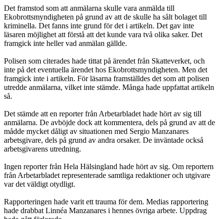
Det framstod som att anmälarna skulle vara anmälda till
Ekobrottsmyndigheten på grund av att de skulle ha sålt bolaget till
kriminella. Det fanns inte grund för det i artikeln. Det gav inte
läsaren möjlighet att förstå att det kunde vara två olika saker. Det
framgick inte heller vad anmälan gällde.
Polisen som citerades hade tittat på ärendet från Skatteverket, och
inte på det eventuella ärendet hos Ekobrottsmyndigheten. Men det
framgick inte i artikeln. För läsarna framställdes det som att polisen
utredde anmälarna, vilket inte stämde. Många hade uppfattat artikeln
så.
Det stämde att en reporter från Arbetarbladet hade hört av sig till
anmälarna. De avböjde dock att kommentera, dels på grund av att de
mådde mycket dåligt av situationen med Sergio Manzanares
arbetsgivare, dels på grund av andra orsaker. De inväntade också
arbetsgivarens utredning.
Ingen reporter från Hela Hälsingland hade hört av sig. Om reportern
från Arbetarbladet representerade samtliga redaktioner och utgivare
var det väldigt otydligt.
Rapporteringen hade varit ett trauma för dem. Medias rapportering
hade drabbat Linnéa Manzanares i hennes övriga arbete. Uppdrag