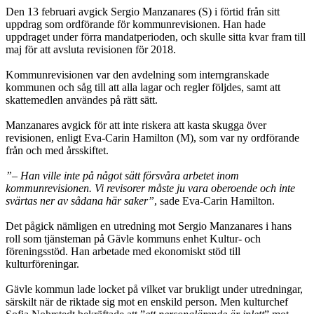
Den 13 februari avgick Sergio Manzanares (S) i förtid från sitt
uppdrag som ord­förande för kommunrevisionen. Han hade
uppdraget under förra mandatperioden, och skulle sitta kvar fram till
maj för att avsluta revisionen för 2018.
Kommunrevisionen var den avdelning som interngranskade
kommunen och såg till att alla lagar och regler följdes, samt att
skattemedlen användes på rätt sätt.
Manzanares avgick för att inte riskera att kasta skugga över
revisionen, enligt Eva-Carin Hamilton (M), som var ny ordförande
från och med årsskiftet.
”– Han ville inte på något sätt försvåra arbetet inom
kommunrevisionen. Vi revisorer måste ju vara oberoende och inte
svärtas ner av sådana här saker”
, sade Eva-Carin Hamilton.
Det pågick nämligen en utredning mot Sergio Manzanares i hans
roll som tjänsteman på Gävle kommuns enhet Kultur- och
föreningsstöd. Han arbetade med ekonomiskt stöd till
kulturföreningar.
Gävle kommun lade locket på vilket var brukligt under utredningar,
särskilt när de riktade sig mot en enskild person. Men kulturchef