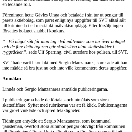
en ledande roll.
Föreningen hette Gävles Unga och betalade i sin tur ut pengar till
parets aktie­bolag, som paret enligt nya uppgifter till SVT alltså sålt
till kriminella i ett miss­tänkt målvaktsupplägg. Efter försäljningen
försattes bolaget snabbt i konkurs.
”– På något sätt får man tag i två målvakter som tar över bolaget
och de före detta ägarna går skadeslösa utan skatteskulder i
ryggsäcken”
, sade Ulf Sparring, civil utredare hos polisen, till SVT.
SVT hade varit i kontakt med Sergio Manzanares, som sade att han
inte mådde så bra just nu och inte ville kommentera deras uppgifter.
Anmälan
Linnéa och Sergio Manzanares anmälde publiceringarna.
I publiceringarna hade de förtalats och utmålats som stora
skattefifflare. Syftet med rubrikerna var att få klick. Publiceringarna
var grovt vinklade och spred fel­aktig­heter.
Tidningen antydde att Sergio Manzanares, som kommunal
tjänsteman, överfört stora summor pengar olovligt från kommunen
till föreningen Gävles Unga, för att sedan föra över pengar till ett