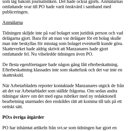
som låg bakom journalistiken. Det hade också gjorts. Anmälarnas
omfattande svar till PO hade varit önskvärd i samband med
publiceringen.
Anmälarna
Tidningen skiljde inte på vad bolaget som juridisk person och vad
delägarna gjort. Bara för att man var delägare för ett bolag skulle
man inte beskyllas för misstag som bolaget eventuellt kunde göra.
Skatteverket hade aldrig skrivit att Manzanares hade gjort
omfattande fel. Nu vilseledde tidningen även PO.
De flesta egenföretagare hade någon gång fått efterbeskattning.
Efterbeskattning klassades inte som skattefusk och det var inte en
skatteskuld.
När Arbetarbladets reporter kontaktade Manzanares utgick de från
att det var Arbetarbladet som ställde frågorna. Om sedan andra
tidningar skrev om det med egna rubriker med ny redaktionell
bearbetning utarmades den enskildes rätt att komma till tals på ett
oetiskt sätt.
PO:s övriga åtgärder
PO har inhämtat artikeln från svt.se som tidningen har gjort en