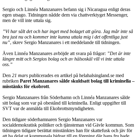
Sergio och Linnéa Manzanares befann sig i Nicaragua enligt deras
egen utsago. Tidningen nådde dem via chattverktyget Messenger,
men de vill inte uttala sig.
”Vi har sålt det och har inget med bolaget att göra. Jag mår inte så
bra just nu och kommer inte kunna uttala mig i det offentliga just
nu”
, skrev Sergio Manzanares i ett meddelande till tidningen.
Även Linnéa Manzanares avböjde att svara på frågor:
”Det är inte
längre mitt och Sergios bolag och av hälsoskäl vill vi inte uttala
oss.”
Den
21 mars
publicerades en artikel på helahalsingland.se med
rubriken
Paret Manzanares sålde skuldsatt bolag till kriminella –
misstänks för ekobrott
.
Sergio Manzanares från Söderhamn och Linnéa Manzanares sålde
sitt bolag som var på obestånd till kriminella. Enligt uppgifter till
SVT var de anmälda till Eko­brottsmyndigheten.
Den tidigare söderhamnaren Sergio Manzanares var
socialdemokratisk politiker och tjänsteman vid Gävle kommun. Som
tidningen tidigare berättat misstänktes han för skattefusk och jäv för
att ha delat ut kommunala bidrag till en förening där hans fru hade