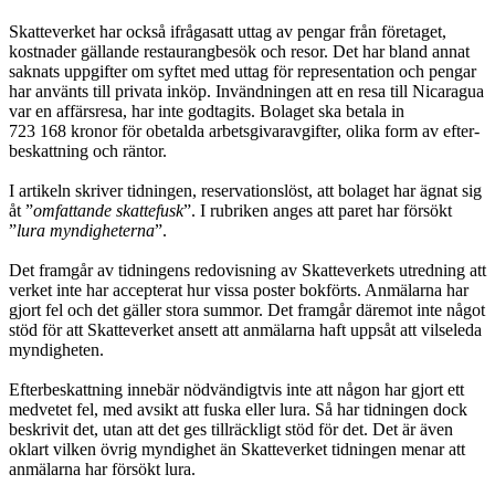
Skatteverket har också ifrågasatt uttag av pengar från företaget,
kostnader gällande restaurangbesök och resor. Det har bland annat
saknats uppgifter om syftet med uttag för representation och pengar
har använts till privata inköp. In­vändningen att en resa till Nicaragua
var en affärsresa, har inte godtagits. Bolaget ska betala in
723 168 kronor för obetalda arbetsgivaravgifter, olika form av efter­
beskattning och räntor.
I artikeln skriver tidningen, reservationslöst, att bolaget har ägnat sig
åt ”
om­fattande skattefusk
”. I rubriken anges att paret har försökt
”
lura myndigheterna
”.
Det framgår av tidningens redovisning av Skatteverkets utredning att
verket inte har accepterat hur vissa poster bokförts. Anmälarna har
gjort fel och det gäller stora summor. Det framgår däremot inte något
stöd för att Skatteverket ansett att anmälarna haft uppsåt att vilseleda
myndigheten.
Efterbeskattning innebär nödvändigtvis inte att någon har gjort ett
medvetet fel, med avsikt att fuska eller lura. Så har tidningen dock
beskrivit det, utan att det ges tillräckligt stöd för det. Det är även
oklart vilken övrig myndighet än Skatte­verket tidningen menar att
anmälarna har försökt lura.