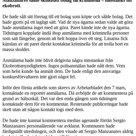
Manzanares sålde skuldsatt bolag till kriminella – misstänks för
ekobrott
.
De hade sålt sitt företag till ett bolag som köpte och sålde bolag. Det
hade gjorts på ett lagligt sätt. Vad de nya ägarna sedan valde att göra
hade anmälarna inget med att göra. Paret kände inte de nya ägarna.
Tidningen kopplade ändå ihop an­mälarna med kriminella personer
som satt fängelse, genom att helt hoppa över ett steg. Läsarna fick
känslan av att paret direkt kontaktat kriminella för att trolla bort en
massa skulder.
Anmälarna hade inte blivit delgivna några misstankar från
Ekobrottsmyndig­heten. Ingen polisanmälan hade nått dem. Vem
som helst kunde ha anmält dem. De hade enligt den ansvariga
konkursförvaltaren inte gjort något fel.
Inför den första artikeln som skrevs av Arbetarbladet den 7 mars,
kontaktade en reporter anmälarna. Då avböjde de att kommentera på
grund av hälsoskäl. Det var den enda gången som tidningen
kontaktade dem för en kommentar. Resteran­de publiceringar hade
skett utan att någon kontakt togs med dem.
De hade inte kunnat kommentera medias agerande förrän Sergio
Manzanares personalärende var avklarat. Kommunen hade
färdigställt utredningen, och den visade att Sergio Manzanares aldrig