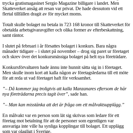
trycka gratismagasinet Sergio Magazine billigare i landet. Men
Skatteverket ansåg att resan var privat. De hade dessutom vid ett
flertal tillfällen dragit av för mycket moms.
Totalt skulle bolaget nu betala in 723 168 kronor till Skatteverket för
obetalda arbetsgivaravgifter och olika former av efterbeskattning,
samt räntor.
I slutet på februari i år försattes bolaget i konkurs. Bara några
månader tidigare – i slutet på november – drog sig paret ur företaget
och skrev över det konkurs­mässiga bolaget på helt nya företrädare.
Konkursförvaltaren hade ännu inte hunnit sätta sig in i före­taget.
Men skulle inom kort att kalla någon av företagsledarna till ett möte
för att reda ut vad före­taget haft för verksamhet.
”– Då kommer jag troligtvis att kalla Manzanares eftersom de här
nya företrä­darna precis tagit över”
, sade han.
”– Man kan misstänka att det är fråga om ett målvaktsupplägg.”
En målvakt var en person som lät sig skrivas som ledare för ett
företag mot be­talning för att de personer som egentligen var
ansvariga inte ville ha synliga kopplingar till bolaget. Ett upplägg
som var olagligt i Sverige.