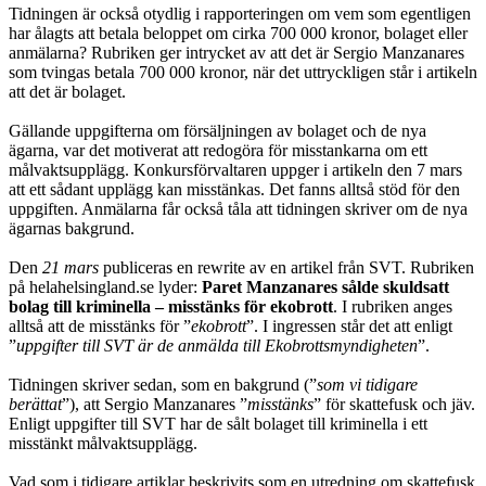
Tidningen är också otydlig i rapporteringen om vem som egentligen
har ålagts att betala beloppet om cirka 700 000 kronor, bolaget eller
anmälarna? Rubriken ger intrycket av att det är Sergio Manzanares
som tvingas betala 700 000 kronor, när det uttryckligen står i artikeln
att det är bolaget.
Gällande uppgifterna om försäljningen av bolaget och de nya
ägarna, var det motiverat att redogöra för misstankarna om ett
målvaktsupplägg. Konkursförval­taren uppger i artikeln den 7 mars
att ett sådant upplägg kan misstänkas. Det fanns alltså stöd för den
uppgiften. Anmälarna får också tåla att tidningen skriver om de nya
ägarnas bakgrund.
Den
21 mars
publiceras en rewrite av en artikel från SVT. Rubriken
på helahelsingland.se lyder:
Paret Manzanares sålde skuldsatt
bolag till kriminella – misstänks för ekobrott
. I rubriken anges
alltså att de misstänks för ”
ekobrott
”. I ingressen står det att enligt
”
uppgifter till SVT är de anmälda till Ekobrottsmyndigheten
”.
Tidningen skriver sedan, som en bakgrund (”
som vi tidigare
berättat
”), att Sergio Manzanares ”
misstänks
” för skattefusk och jäv.
Enligt uppgifter till SVT har de sålt bolaget till kriminella i ett
misstänkt målvaktsupplägg.
Vad som i tidigare artiklar beskrivits som en utredning om skattefusk