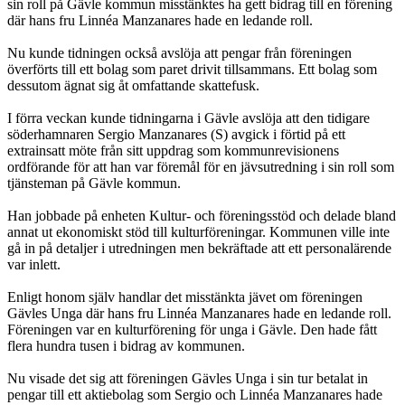
sin roll på Gävle kommun misstänktes ha gett bidrag till en förening
där hans fru Linnéa Manzanares hade en ledande roll.
Nu kunde tidningen också avslöja att pengar från föreningen
överförts till ett bolag som paret drivit tillsammans. Ett bolag som
dessutom ägnat sig åt omfat­tande skattefusk.
I förra veckan kunde tidningarna i Gävle avslöja att den tidigare
söderhamnaren Sergio Manzanares (S) avgick i förtid på ett
extrainsatt möte från sitt uppdrag som kommunrevisionens
ordförande för att han var föremål för en jävsutredning i sin roll som
tjänsteman på Gävle kommun.
Han jobbade på enheten Kultur- och föreningsstöd och delade bland
annat ut ekonomiskt stöd till kulturföreningar. Kommunen ville inte
gå in på detaljer i ut­redningen men bekräftade att ett personalärende
var inlett.
Enligt honom själv handlar det misstänkta jävet om föreningen
Gävles Unga där hans fru Linnéa Manzanares hade en ledande roll.
Föreningen var en kulturföre­ning för unga i Gävle. Den hade fått
flera hundra tusen i bidrag av kommunen.
Nu visade det sig att föreningen Gävles Unga i sin tur betalat in
pengar till ett aktiebolag som Sergio och Linnéa Manzanares hade