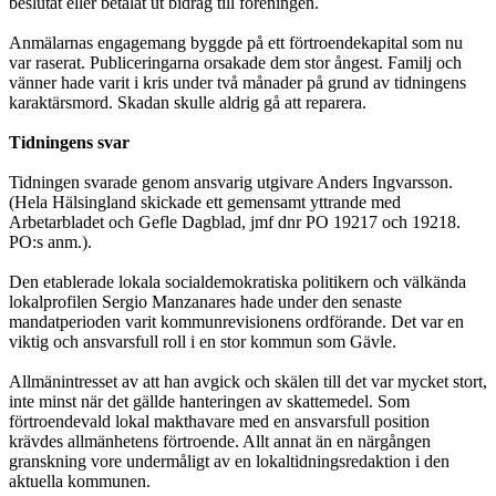
beslutat eller betalat ut bidrag till föreningen.
Anmälarnas engagemang byggde på ett förtroendekapital som nu
var raserat. Publiceringarna orsakade dem stor ångest. Familj och
vänner hade varit i kris under två månader på grund av tidningens
karaktärsmord. Skadan skulle aldrig gå att reparera.
Tidningens svar
Tidningen svarade genom ansvarig utgivare Anders Ingvarsson.
(Hela Hälsingland skickade ett gemensamt yttrande med
Arbetarbladet och Gefle Dagblad, jmf dnr PO 19217 och 19218.
PO:s anm.).
Den etablerade lokala socialdemokratiska politikern och välkända
lokalprofilen Sergio Manzanares hade under den senaste
mandatperioden varit kommun­revi­sionens ordförande. Det var en
viktig och ansvarsfull roll i en stor kommun som Gävle.
Allmänintresset av att han avgick och skälen till det var mycket stort,
inte minst när det gällde hanteringen av skattemedel. Som
förtroendevald lokal makthavare med en ansvarsfull position
krävdes allmänhetens förtroende. Allt annat än en närgången
granskning vore undermåligt av en lokaltidningsredaktion i den
aktuella kommunen.