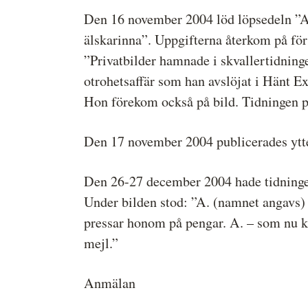
Den 16 november 2004 löd löpsedeln ”A. 
Medieetikens historia
älskarinna”. Uppgifterna återkom på för
Instruktion för Allmänhetens
”Privatbilder hamnade i skvallertidning
Medieombudsman
otrohetsaffär som han avslöjat i Hänt Ext
Hon förekom också på bild. Tidningen pu
Den 17 november 2004 publicerades ytte
Den 26-27 december 2004 hade tidningens
Under bilden stod: ”A. (namnet angavs) 
pressar honom på pengar. A. – som nu kä
mejl.”
Anmälan