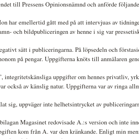
endet till Pressens Opinionsnämnd och anförde följande
Hon har emellertid gått med på att intervjuas av tidni
mn- och bildpubliceringen av henne i sig var pressetis
egativt sätt i publiceringarna. På löpsedeln och första
onom på pengar. Uppgifterna knöts till anmälaren geno
, integritetskänsliga uppgifter om hennes privatliv, yr
var också av känslig natur. Uppgifterna var av ringa all
lat sig, uppväger inte helhetsintrycket av publiceringar
i bilagan Magasinet redovisade A.:s version och inte i
iften kom från A. var den kränkande. Enligt min menin