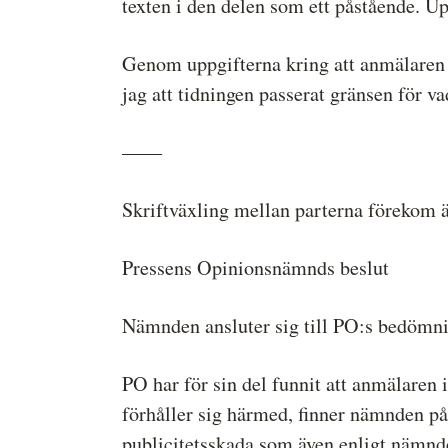
texten i den delen som ett påstående. U
Genom uppgifterna kring att anmälaren s
jag att tidningen passerat gränsen för va
——
Skriftväxling mellan parterna förekom 
Pressens Opinionsnämnds beslut
Nämnden ansluter sig till PO:s bedömni
PO har för sin del funnit att anmälaren i
förhåller sig härmed, finner nämnden på 
publicitetsskada som även enligt nämnd