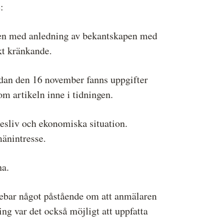
:
ngen med anledning av bekantskapen med
kt kränkande.
sidan den 16 november fanns uppgifter
m artikeln inne i tidningen.
kesliv och ekonomiska situation.
mänintresse.
na.
nnebar något påstående om att anmälaren
g var det också möjligt att uppfatta