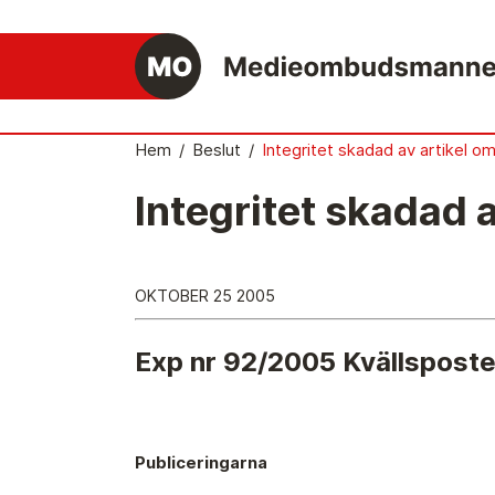
Hem
/
Beslut
/
Integritet skadad av artikel om
Integritet skadad a
Det medieetiska systemet
Så här jobbar Medieombudsmannen
OKTOBER 25 2005
Mediernas Etiknämnd fattar de avgörande
besluten
Exp nr 92/2005 Kvällspost
Publicitetsreglerna – grunden i det
medieetiska systemet
Caspar Opitz är MO
Publiceringarna
Vill du ansluta till det medieetiska systeme