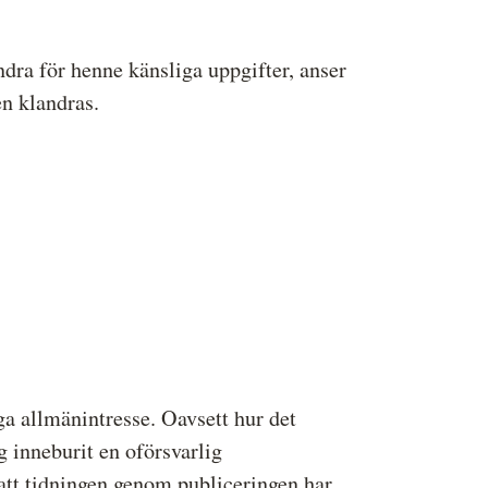
dra för henne känsliga uppgifter, anser
en klandras.
nga allmänintresse. Oavsett hur det
g inneburit en oförsvarlig
att tidningen genom publiceringen har