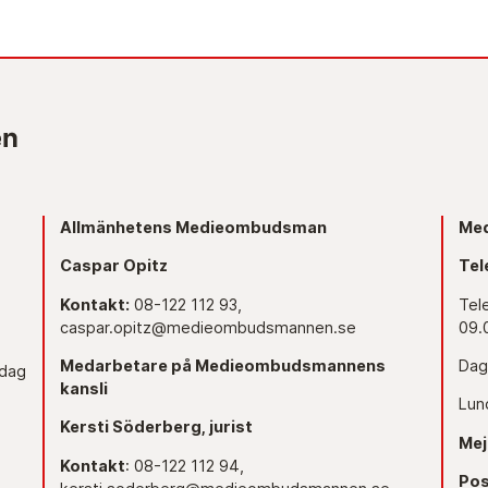
Allmänhetens Medieombudsman
Med
Caspar Opitz
Tel
Kontakt:
08-122 112 93,
Tel
caspar.opitz@medieombudsmannen.se
09.
Medarbetare på Medieombudsmannens
Dag
edag
kansli
Lun
Kersti Söderberg, jurist
Mej
Kontakt
: 08-122 112 94,
Pos