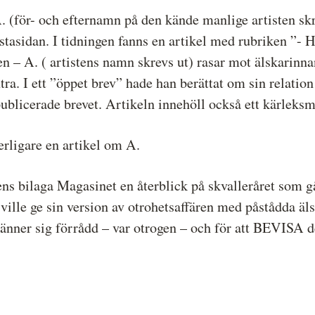
(för- och efternamn på den kände manlige artisten skre
Hela listan över frivilligt anslutna medier
P
stasidan. I tidningen fanns en artikel med rubriken ”- 
Skillnaden mellan Granskningsnämnden och
S
en – A. ( artistens namn skrevs ut) rasar mot älskarin
MO
ra. I ett ”öppet brev” hade han berättat om sin relation
blicerade brevet. Artikeln innehöll också ett kärleksme
rligare en artikel om A.
 bilaga Magasinet en återblick på skvalleråret som gåt
ville ge sin version av otrohetsaffären med påstådda ä
nner sig förrådd – var otrogen – och för att BEVISA de