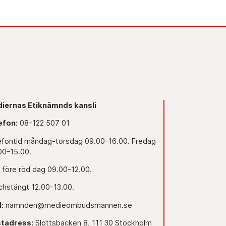
iernas Etiknämnds kansli
efon:
08-122 507 01
efontid måndag-torsdag 09.00–16.00. Fredag
00–15.00.
 före röd dag 09.00–12.00.
chstängt 12.00–13.00.
l:
namnden@medieombudsmannen.se
tadress:
Slottsbacken 8, 111 30 Stockholm