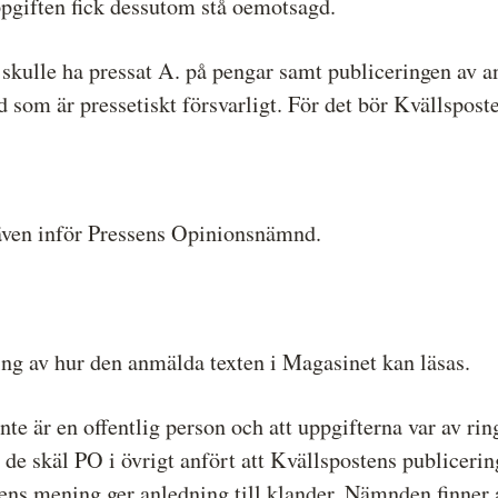
ppgiften fick dessutom stå oemotsagd.
kulle ha pressat A. på pengar samt publiceringen av an
d som är pressetiskt försvarligt. För det bör Kvällspost
även inför Pressens Opinionsnämnd.
ng av hur den anmälda texten i Magasinet kan läsas.
nte är en offentlig person och att uppgifterna var av ri
de skäl PO i övrigt anfört att Kvällspostens publicerin
ens mening ger anledning till klander. Nämnden finner 