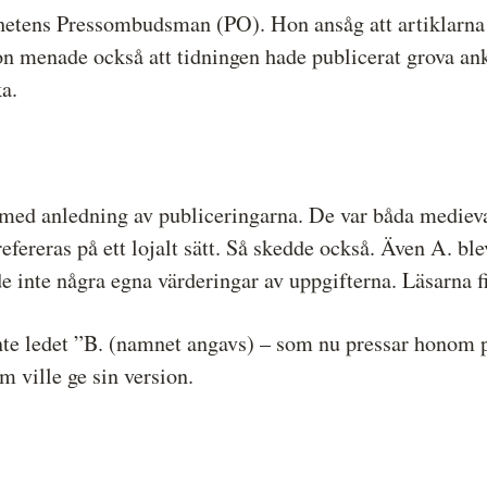
nhetens Pressombudsman (PO). Hon ansåg att artiklarn
n menade också att tidningen hade publicerat grova ank
a.
s med anledning av publiceringarna. De var båda mediev
 refereras på ett lojalt sätt. Så skedde också. Även A. b
e inte några egna värderingar av uppgifterna. Läsarna fi
nte ledet ”B. (namnet angavs) – som nu pressar honom på
m ville ge sin version.