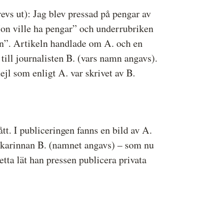
vs ut): Jag blev pressad på pengar av
ressbilder
Hon ville ha pengar” och underrubriken
å behandlar vi dina personuppgifter
nan”. Artikeln handlade om A. och en
 till journalisten B. (vars namn angavs).
jl som enligt A. var skrivet av B.
t. I publiceringen fanns en bild av A.
lskarinnan B. (namnet angavs) – som nu
tta lät han pressen publicera privata