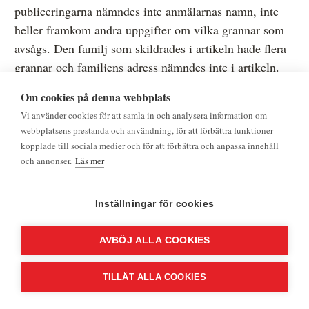
publiceringarna nämndes inte anmälarnas namn, inte
heller framkom andra uppgifter om vilka grannar som
avsågs. Den familj som skildrades i artikeln hade flera
grannar och familjens adress nämndes inte i artikeln.
För att ta reda på vem anmälaren var måste man göra
Om cookies på denna webbplats
efterforskningar.
Vi använder cookies för att samla in och analysera information om
webbplatsens prestanda och användning, för att förbättra funktioner
Medieombudsmannens bedömning
kopplade till sociala medier och för att förbättra och anpassa innehåll
MO ska pröva om anmälarna utsatts för en oförsvarlig
och annonser.
Läs mer
skada av publiceringen. För att avgöra det väger jag
allmänintresset, det vill säga allmänhetens rätt till insyn
Inställningar för cookies
i vissa frågor, mot det eventuella intrånget i den
personliga integriteten.
AVBÖJ ALLA COOKIES
För många är ett fastighetsköp den största affär man gör
TILLÅT ALLA COOKIES
i sitt liv där tvister eller oklarheter som uppstår kan ha
stor inverkan på en familjs framtida ekonomi och