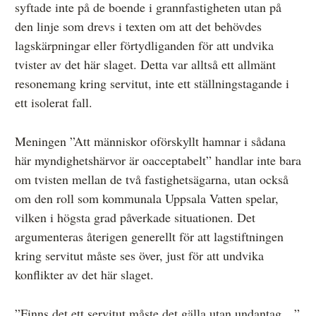
syftade inte på de boende i grannfastigheten utan på
den linje som drevs i texten om att det behövdes
lagskärpningar eller förtydliganden för att undvika
tvister av det här slaget. Detta var alltså ett allmänt
resonemang kring servitut, inte ett ställningstagande i
ett isolerat fall.
Meningen ”Att människor oförskyllt hamnar i sådana
här myndighetshärvor är oacceptabelt” handlar inte bara
om tvisten mellan de två fastighetsägarna, utan också
om den roll som kommunala Uppsala Vatten spelar,
vilken i högsta grad påverkade situationen. Det
argumenteras återigen generellt för att lagstiftningen
kring servitut måste ses över, just för att undvika
konflikter av det här slaget.
”Finns det ett servitut måste det gälla utan undantag…”