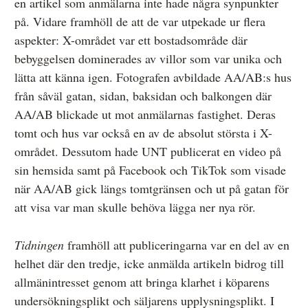
en artikel som anmälarna inte hade några synpunkter
på. Vidare framhöll de att de var utpekade ur flera
aspekter: X-området var ett bostadsområde där
bebyggelsen dominerades av villor som var unika och
lätta att känna igen. Fotografen avbildade AA/AB:s hus
från såväl gatan, sidan, baksidan och balkongen där
AA/AB blickade ut mot anmälarnas fastighet. Deras
tomt och hus var också en av de absolut största i X-
området. Dessutom hade UNT publicerat en video på
sin hemsida samt på Facebook och TikTok som visade
när AA/AB gick längs tomtgränsen och ut på gatan för
att visa var man skulle behöva lägga ner nya rör.
Tidningen
framhöll att publiceringarna var en del av en
helhet där den tredje, icke anmälda artikeln bidrog till
allmänintresset genom att bringa klarhet i köparens
undersökningsplikt och säljarens upplysningsplikt. I