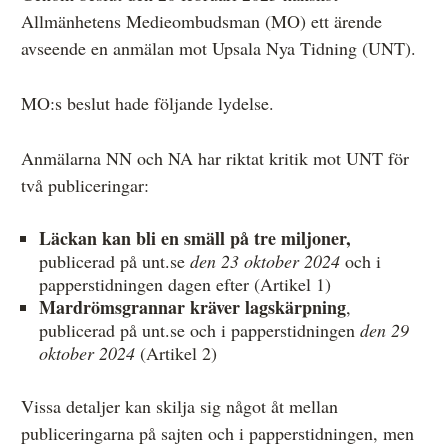
Allmänhetens Medieombudsman (MO) ett ärende
Övrigt
avseende en anmälan mot Upsala Nya Tidning (UNT).
Årsberättelser
MO:s beslut hade följande lydelse.
Våra huvudmän
Ledamöter i Mediernas Etiknämnd
Anmälarna NN och NA har riktat kritik mot UNT för
två publiceringar:
Stadgar för Mediernas Etiknämnd
Den journalistiska yrkesetiken
Läckan kan bli en smäll på tre miljoner,
publicerad på unt.se
den 23 oktober 2024
och i
Jobba hos oss!
papperstidningen dagen efter (Artikel 1)
Mardrömsgrannar kräver lagskärpning
,
Pressbilder
publicerad på unt.se och i papperstidningen
den 29
Så behandlar vi dina personuppgifter
oktober 2024
(Artikel 2)
Vissa detaljer kan skilja sig något åt mellan
publiceringarna på sajten och i papperstidningen, men