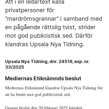
Att i en ledartext kalla
privatpersoner för
Anmälan och beslut
”mardrömsgrannar” i samband med
en pågående rättslig tvist, strider
De senaste besluten
mot god publicistisk sed. Därför
Från anmälan till beslut – så går det till
klandras Upsala Nya Tidning.
Så här gör du en anmälan
Fyll i din anmälan
Upsala Nya Tidning, dnr. 24516, exp. nr.
Regler för medier i processen hos MO
33/2025
Här är medierna som MO kan pröva
Mediernas Etiknämnds beslut
Hela listan över frivilligt anslutna medier
Mediernas Etiknämnd klandrar Upsala Nya Tidning för
att ha brutit mot god publi­cistisk sed.
Skillnaden mellan Granskningsnämnden och MO
Genom beslut den 20 februari 2025 hänsköt