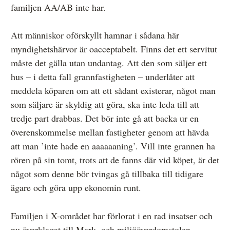
familjen AA/AB inte har.
Att människor oförskyllt hamnar i sådana här
myndighetshärvor är oacceptabelt. Finns det ett servitut
måste det gälla utan undantag. Att den som säljer ett
hus – i detta fall grannfastigheten – underlåter att
meddela köparen om att ett sådant existerar, något man
som säljare är skyldig att göra, ska inte leda till att
tredje part drabbas. Det bör inte gå att backa ur en
överenskommelse mellan fastigheter genom att hävda
att man ’inte hade en aaaaaaning’. Vill inte grannen ha
rören på sin tomt, trots att de fanns där vid köpet, är det
något som denne bör tvingas gå tillbaka till tidigare
ägare och göra upp ekonomin runt.
Familjen i X-området har förlorat i en rad insatser och
nu överklagat till Mark- och miljööverdomstolen.