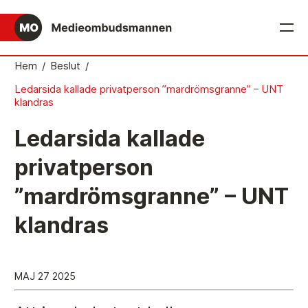
English
Hem
/
Beslut
/
Ledarsida kallade privatperson ”mardrömsgranne” – UNT
Det medieetiska systemet
klandras
Så här jobbar Medieombudsmannen
Ledarsida kallade
Mediernas Etiknämnd fattar de avgörande besluten
privatperson
Publicitetsreglerna – grunden i det medieetiska
”mardrömsgranne” – UNT
systemet
Caspar Opitz är MO
klandras
Vill du ansluta till det medieetiska systemet?
Medieetikens historia
MAJ 27 2025
Instruktion för Allmänhetens Medieombudsman