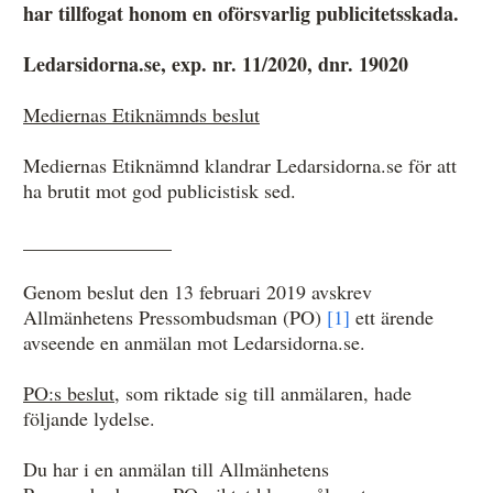
har tillfogat honom en oförsvarlig publicitetsskada.
Ledarsidorna.se, exp. nr. 11/2020, dnr. 19020
Anmälan och beslut
Mediernas Etiknämnds beslut
De senaste besluten
Mediernas Etiknämnd klandrar Ledarsidorna.se för att
Från anmälan till beslut – så går det till
ha brutit mot god publicistisk sed.
Så här gör du en anmälan
_______________
Fyll i din anmälan
Genom beslut den 13 februari 2019 avskrev
Regler för medier i processen hos MO
Allmänhetens Pressombudsman (PO)
[1]
ett ärende
avseende en anmälan mot Ledarsidorna.se.
Här är medierna som MO kan pröva
Hela listan över frivilligt anslutna medier
PO:s beslut
, som riktade sig till anmälaren, hade
följande lydelse.
Skillnaden mellan Granskningsnämnden och MO
Du har i en anmälan till Allmänhetens