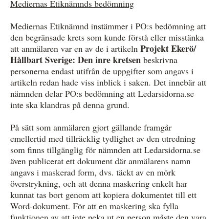
Mediernas Etiknämnds bedömning
Mediernas Etiknämnd instämmer i PO:s bedömning att
den begränsade krets som kunde förstå eller misstänka
Projekt Ekerö/
att anmälaren var en av de i artikeln
Hållbart Sverige: Den inre kretsen
beskrivna
personerna endast utifrån de uppgifter som angavs i
artikeln redan hade viss inblick i saken. Det innebär att
nämnden delar PO:s bedömning att Ledarsidorna.se
inte ska klandras på denna grund.
På sätt som anmälaren gjort gällande framgår
emellertid med tillräcklig tydlighet av den utredning
som finns tillgänglig för nämnden att Ledarsidorna.se
även publicerat ett dokument där anmälarens namn
angavs i maskerad form, dvs. täckt av en mörk
överstrykning, och att denna maskering enkelt har
kunnat tas bort genom att kopiera dokumentet till ett
Word-dokument. För att en maskering ska fylla
funktionen av att inte peka ut en person måste den vara