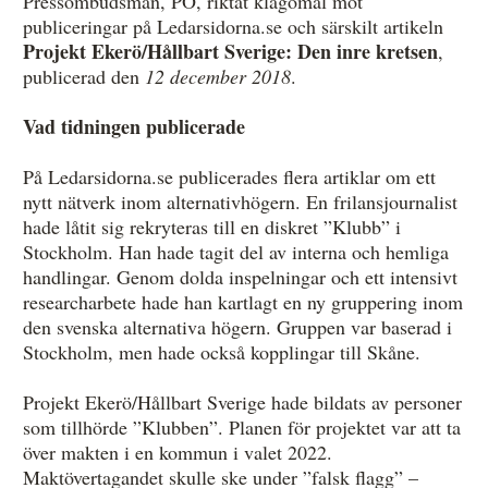
Pressombudsman, PO, riktat klagomål mot
publiceringar på Ledarsidorna.se och särskilt artikeln
Övrigt
Projekt Ekerö/Hållbart Sverige: Den inre kretsen
,
Årsberättelser
publicerad den
12 december 2018
.
Våra huvudmän
Vad tidningen publicerade
Ledamöter i Mediernas Etiknämnd
På Ledarsidorna.se publicerades flera artiklar om ett
nytt nätverk inom alternativhögern. En frilansjournalist
Stadgar för Mediernas Etiknämnd
hade låtit sig rekryteras till en diskret ”Klubb” i
Den journalistiska yrkesetiken
Stockholm. Han hade tagit del av interna och hemliga
handlingar. Genom dolda inspelningar och ett intensivt
Jobba hos oss!
researcharbete hade han kartlagt en ny gruppering inom
den svenska alternativa högern. Gruppen var baserad i
Pressbilder
Stockholm, men hade också kopplingar till Skåne.
Så behandlar vi dina personuppgifter
Projekt Ekerö/Hållbart Sverige hade bildats av personer
som tillhörde ”Klubben”. Planen för projektet var att ta
över makten i en kommun i valet 2022.
Maktövertagandet skulle ske under ”falsk flagg” –