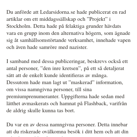
Du anförde att Ledarsidorna.se hade publicerat en rad
artiklar om ett middagssällskap och ”Projekt” i
Stockholm. Detta hade på felaktiga grunder hävdats
vara en grupp inom den alternativa högern, som ägnade
sig åt samhällsomstörtande verksamhet, innehade vapen
och även hade samröre med nazister.
I samband med dessa publiceringar, beskrevs också ett
antal personer, ”den inre kretsen”, på ett så detaljerat
sätt att de enkelt kunde identifieras av många.
Dessutom hade man lagt ut ”maskerad” information,
om vissa namngivna personer, till sina
premiumprenumeranter. Uppgifterna hade sedan med
lätthet avmaskerats och hamnat på Flashback, varifrån
de aldrig skulle kunna tas bort.
Du var en av dessa namngivna personer. Detta innebar
att du riskerade ovälkomna besök i ditt hem och att din