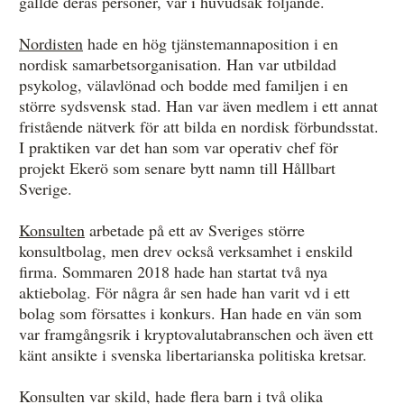
gällde deras personer, var i huvudsak följande.
Nordisten
hade en hög tjänstemannaposition i en
nordisk samarbetsorganisation. Han var utbildad
psykolog, välavlönad och bodde med familjen i en
större sydsvensk stad. Han var även medlem i ett annat
fristående nätverk för att bilda en nordisk förbundsstat.
I praktiken var det han som var operativ chef för
projekt Ekerö som senare bytt namn till Hållbart
Sverige.
Konsulten
arbetade på ett av Sveriges större
konsultbolag, men drev också verksamhet i enskild
firma. Sommaren 2018 hade han startat två nya
aktiebolag. För några år sen hade han varit vd i ett
bolag som försattes i konkurs. Han hade en vän som
var framgångsrik i kryptovalutabranschen och även ett
känt ansikte i svenska libertarianska politiska kretsar.
Konsulten var skild, hade flera barn i två olika