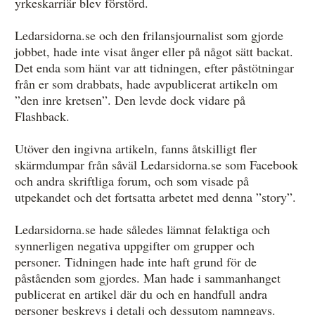
yrkeskarriär blev förstörd.
Ledarsidorna.se och den frilansjournalist som gjorde
jobbet, hade inte visat ånger eller på något sätt backat.
Det enda som hänt var att tidningen, efter påstötningar
från er som drabbats, hade avpublicerat artikeln om
”den inre kretsen”. Den levde dock vidare på
Flashback.
Utöver den ingivna artikeln, fanns åtskilligt fler
skärmdumpar från såväl Ledarsidorna.se som Facebook
och andra skriftliga forum, och som visade på
utpekandet och det fortsatta arbetet med denna ”story”.
Ledarsidorna.se hade således lämnat felaktiga och
synnerligen negativa uppgifter om grupper och
personer. Tidningen hade inte haft grund för de
påståenden som gjordes. Man hade i sammanhanget
publicerat en artikel där du och en handfull andra
personer beskrevs i detalj och dessutom namngavs.