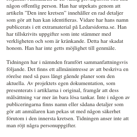
någon offentlig person. Han har utpekats genom att
artikeln ”Den inre kretsen” innehåller en rad detaljer
som gör att han kan identifieras. Vidare har hans namn
publicerats i ett extramaterial på Ledarsidorna.se. Han
har tillskrivits uppgifter som inte stämmer med
verkligheten och som är kränkande. Detta har skadat
honom. Han har inte getts möjlighet till genmäle.
Tidningen har i nämnden framfört sammanfattningsvis
följande. Det finns ett allmänintresse av att beskriva en
rörelse med så pass långt gående planer som den
aktuella. Av projektets egen dokumentation, som
presenterats i artiklarna i original, framgår att dess
målsättning var mer än bara lösa tankar. Inte i någon av
publiceringarna finns namn eller sådana detaljer som
gör att anmälaren kan pekas ut med någon säkerhet
förutom i den innersta kretsen. Tidningen anser inte att
man röjt några personuppgifter.