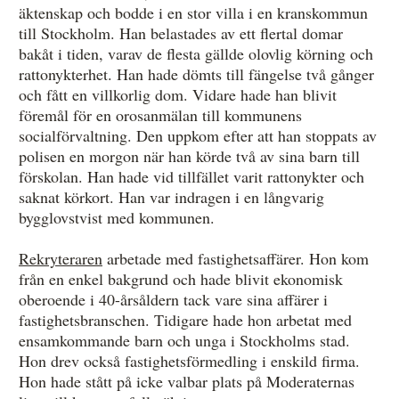
äktenskap och bodde i en stor villa i en kranskommun
till Stockholm. Han belastades av ett flertal domar
bakåt i tiden, varav de flesta gällde olovlig körning och
rattonykterhet. Han hade dömts till fängelse två gånger
och fått en villkorlig dom. Vidare hade han blivit
föremål för en orosanmälan till kommunens
socialförvaltning. Den uppkom efter att han stoppats av
polisen en morgon när han körde två av sina barn till
förskolan. Han hade vid tillfället varit rattonykter och
saknat körkort. Han var indragen i en långvarig
bygglovstvist med kommunen.
Rekryteraren
arbetade med fastighetsaffärer. Hon kom
från en enkel bakgrund och hade blivit ekonomisk
oberoende i 40-årsåldern tack vare sina affärer i
fastighetsbranschen. Tidigare hade hon arbetat med
ensamkommande barn och unga i Stockholms stad.
Hon drev också fastighetsförmedling i enskild firma.
Hon hade stått på icke valbar plats på Moderaternas