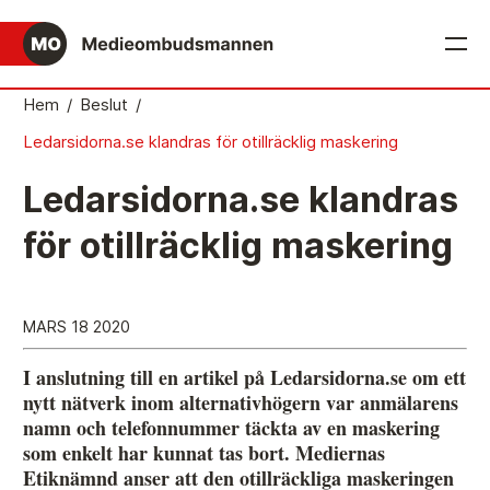
English
Hem
/
Beslut
/
Ledarsidorna.se klandras för otillräcklig maskering
Det medieetiska systemet
Ledarsidorna.se klandras
Så här jobbar Medieombudsmannen
för otillräcklig maskering
Mediernas Etiknämnd fattar de avgörande besluten
Publicitetsreglerna – grunden i det medieetiska
systemet
MARS 18 2020
Caspar Opitz är MO
I anslutning till en artikel på Ledarsidorna.se om ett
Vill du ansluta till det medieetiska systemet?
nytt nätverk inom alternativhögern var anmälarens
namn och telefonnummer täckta av en maskering
Medieetikens historia
som enkelt har kunnat tas bort. Mediernas
Etiknämnd anser att den otillräckliga maskeringen
Instruktion för Allmänhetens Medieombudsman