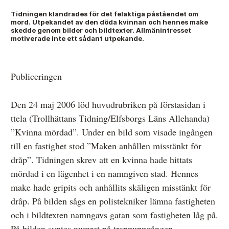
Tidningen klandrades för det felaktiga påståendet om
mord. Utpekandet av den döda kvinnan och hennes make
skedde genom bilder och bildtexter. Allmänintresset
Anmälan och beslut
motiverade inte ett sådant utpekande.
De senaste besluten
Publiceringen
Från anmälan till beslut – så går det till
Så här gör du en anmälan
Den 24 maj 2006 löd huvudrubriken på förstasidan i
ttela (Trollhättans Tidning/Elfsborgs Läns Allehanda)
Fyll i din anmälan
”Kvinna mördad”. Under en bild som visade ingången
Regler för medier i processen hos MO
till en fastighet stod ”Maken anhållen misstänkt för
dråp”. Tidningen skrev att en kvinna hade hittats
Här är medierna som MO kan pröva
mördad i en lägenhet i en namngiven stad. Hennes
Hela listan över frivilligt anslutna medier
make hade gripits och anhållits skäligen misstänkt för
dråp. På bilden sågs en polistekniker lämna fastigheten
Skillnaden mellan Granskningsnämnden och MO
och i bildtexten namngavs gatan som fastigheten låg på.
På bilden syntes numret på trappuppgången.