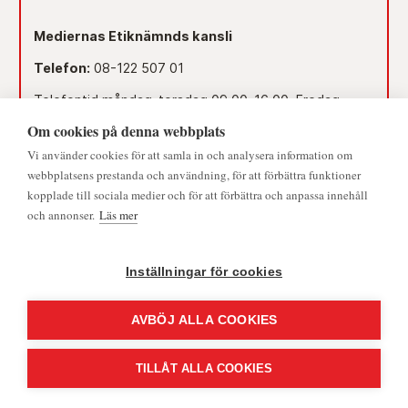
Mediernas Etiknämnds kansli
Telefon:
08-122 507 01
Telefontid måndag-torsdag 09.00–16.00. Fredag
09.00–15.00.
Om cookies på denna webbplats
Dag före röd dag 09.00–12.00.
Vi använder cookies för att samla in och analysera information om
© 2026 - Medieombudsmannen | Alla rättigheter förbehållna
webbplatsens prestanda och användning, för att förbättra funktioner
Lunchstängt 12.00–13.00.
kopplade till sociala medier och för att förbättra och anpassa innehåll
och annonser.
Läs mer
Mejl:
namnden@medieombudsmannen.se
Postadress:
Slottsbacken 8, 111 30 Stockholm
Inställningar för cookies
AVBÖJ ALLA COOKIES
TILLÅT ALLA COOKIES
CookieHub - Development mode
Powered by
Mirva Webb