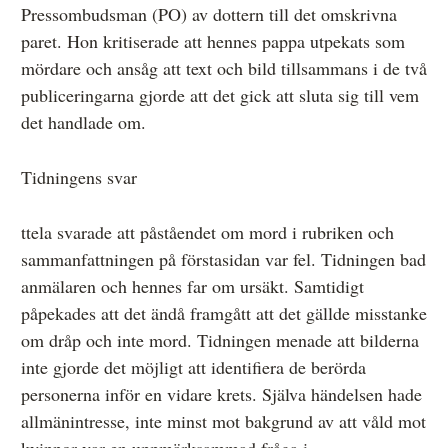
Pressombudsman (PO) av dottern till det omskrivna
paret. Hon kritiserade att hennes pappa utpekats som
mördare och ansåg att text och bild tillsammans i de två
publiceringarna gjorde att det gick att sluta sig till vem
det handlade om.
Tidningens svar
ttela svarade att påståendet om mord i rubriken och
sammanfattningen på förstasidan var fel. Tidningen bad
anmälaren och hennes far om ursäkt. Samtidigt
påpekades att det ändå framgått att det gällde misstanke
om dråp och inte mord. Tidningen menade att bilderna
inte gjorde det möjligt att identifiera de berörda
personerna inför en vidare krets. Själva händelsen hade
allmänintresse, inte minst mot bakgrund av att våld mot
kvinnor var en uppmärksammad fråga i