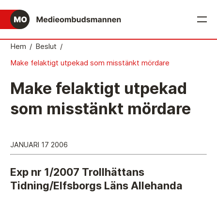
English
Hem
/
Beslut
/
Make felaktigt utpekad som misstänkt mördare
Det medieetiska systemet
Make felaktigt utpekad
Så här jobbar Medieombudsmannen
som misstänkt mördare
Mediernas Etiknämnd fattar de avgörande besluten
Publicitetsreglerna – grunden i det medieetiska
systemet
JANUARI 17 2006
Caspar Opitz är MO
Exp nr 1/2007 Trollhättans
Vill du ansluta till det medieetiska systemet?
Tidning/Elfsborgs Läns Allehanda
Medieetikens historia
Instruktion för Allmänhetens Medieombudsman