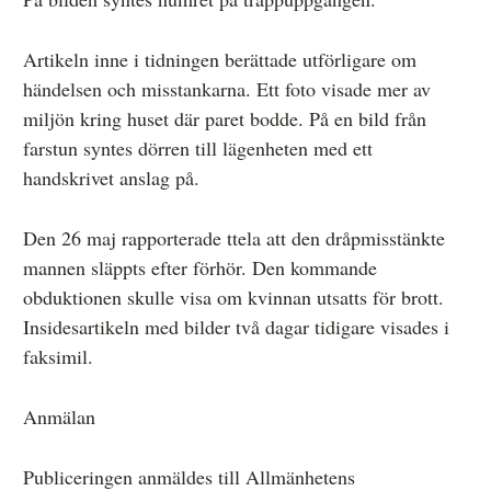
Övrigt
Artikeln inne i tidningen berättade utförligare om
Årsberättelser
händelsen och misstankarna. Ett foto visade mer av
Våra huvudmän
miljön kring huset där paret bodde. På en bild från
farstun syntes dörren till lägenheten med ett
Ledamöter i Mediernas Etiknämnd
handskrivet anslag på.
Stadgar för Mediernas Etiknämnd
Den 26 maj rapporterade ttela att den dråpmisstänkte
Den journalistiska yrkesetiken
mannen släppts efter förhör. Den kommande
Jobba hos oss!
obduktionen skulle visa om kvinnan utsatts för brott.
Insidesartikeln med bilder två dagar tidigare visades i
Pressbilder
faksimil.
Så behandlar vi dina personuppgifter
Anmälan
Publiceringen anmäldes till Allmänhetens