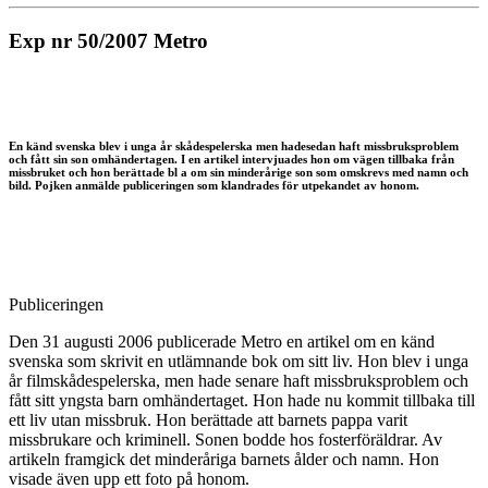
Exp nr 50/2007 Metro
En känd svenska blev i unga år skådespelerska men hadesedan haft missbruksproblem
och fått sin son omhändertagen. I en artikel intervjuades hon om vägen tillbaka från
missbruket och hon berättade bl a om sin minderårige son som omskrevs med namn och
bild. Pojken anmälde publiceringen som klandrades för utpekandet av honom.
Publiceringen
Den 31 augusti 2006 publicerade Metro en artikel om en känd
svenska som skrivit en utlämnande bok om sitt liv. Hon blev i unga
år filmskådespelerska, men hade senare haft missbruksproblem och
fått sitt yngsta barn omhändertaget. Hon hade nu kommit tillbaka till
ett liv utan missbruk. Hon berättade att barnets pappa varit
missbrukare och kriminell. Sonen bodde hos fosterföräldrar. Av
artikeln framgick det minderåriga barnets ålder och namn. Hon
visade även upp ett foto på honom.