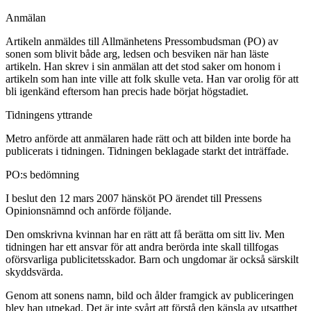
Anmälan
Artikeln anmäldes till Allmänhetens Pressombudsman (PO) av
sonen som blivit både arg, ledsen och besviken när han läste
artikeln. Han skrev i sin anmälan att det stod saker om honom i
artikeln som han inte ville att folk skulle veta. Han var orolig för att
bli igenkänd eftersom han precis hade börjat högstadiet.
Tidningens yttrande
Metro anförde att anmälaren hade rätt och att bilden inte borde ha
publicerats i tidningen. Tidningen beklagade starkt det inträffade.
PO:s bedömning
I beslut den 12 mars 2007 hänsköt PO ärendet till Pressens
Opinionsnämnd och anförde följande.
Den omskrivna kvinnan har en rätt att få berätta om sitt liv. Men
tidningen har ett ansvar för att andra berörda inte skall tillfogas
oförsvarliga publicitetsskador. Barn och ungdomar är också särskilt
skyddsvärda.
Genom att sonens namn, bild och ålder framgick av publiceringen
blev han utpekad. Det är inte svårt att förstå den känsla av utsatthet