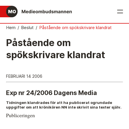
English
Hem
/
Beslut
/
Påstående om spökskrivare klandrat
Det medieetiska systemet
Påstående om
Så här jobbar Medieombudsmannen
spökskrivare klandrat
Mediernas Etiknämnd fattar de avgörande besluten
Publicitetsreglerna – grunden i det medieetiska
FEBRUARI 14 2006
systemet
Caspar Opitz är MO
Exp nr 24/2006 Dagens Media
Vill du ansluta till det medieetiska systemet?
Tidningen klandrades för att ha publicerat ogrundade
uppgifter om att krönikören NN inte skrivit sina texter själv.
Medieetikens historia
Publiceringen
Instruktion för Allmänhetens Medieombudsman