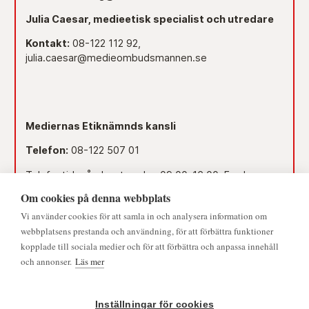
Julia Caesar, medieetisk specialist och utredare
Kontakt:
08-122 112 92,
julia.caesar@medieombudsmannen.se
Mediernas Etiknämnds kansli
Telefon:
08-122 507 01
Telefontid måndag-torsdag 09.00–16.00. Fredag
09.00–15.00.
Om cookies på denna webbplats
Dag före röd dag 09.00–12.00.
Vi använder cookies för att samla in och analysera information om
webbplatsens prestanda och användning, för att förbättra funktioner
Lunchstängt 12.00–13.00.
kopplade till sociala medier och för att förbättra och anpassa innehåll
och annonser.
Läs mer
Mejl:
namnden@medieombudsmannen.se
Postadress:
Slottsbacken 8, 111 30 Stockholm
Inställningar för cookies