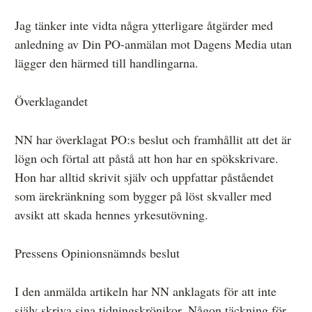
Jag tänker inte vidta några ytterligare åtgärder med
anledning av Din PO-anmälan mot Dagens Media utan
lägger den härmed till handlingarna.
Överklagandet
NN har överklagat PO:s beslut och framhållit att det är
lögn och förtal att påstå att hon har en spökskrivare.
Hon har alltid skrivit själv och uppfattar påståendet
som ärekränkning som bygger på löst skvaller med
avsikt att skada hennes yrkesutövning.
Pressens Opinionsnämnds beslut
I den anmälda artikeln har NN anklagats för att inte
själv skriva sina tidningskrönikor. Någon täckning för