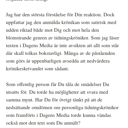
Övrigt
Jag har den största förståelse för Din reaktion. Dock
Årsberättelser
uppfattar jag den anmälda krönikan som satirisk med
udden riktad både mot Dig och mot hela den
Våra huvudmän
blomstrande genren av tidningskrönikor. Som jag läser
Ledamöter i Mediernas Etiknämnd
texten i Dagens Media är inte avsikten att allt som står
där skall tolkas bokstavligt. Många av de påståenden
Stadgar för Mediernas Etiknämnd
som görs är uppenbarligen avsedda att nedvärdera
Den journalistiska yrkesetiken
krönikeskrivandet som sådant.
Jobba hos oss!
Som offentlig person får Du tåla de smädelser Du
Pressbilder
utsatts för. Du torde ha möjligheter att svara med
samma mynt. Har Du för övrigt tänkt på att de
Så behandlar vi dina personuppgifter
nedsättande omdömen om personliga tidningskrönikor
som framförts i Dagens Media torde kunna vändas
också mot den text som Du anmält?