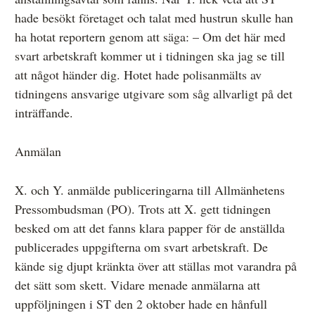
hade besökt företaget och talat med hustrun skulle han
Övrigt
ha hotat reportern genom att säga: – Om det här med
Årsberättelser
svart arbetskraft kommer ut i tidningen ska jag se till
att något händer dig. Hotet hade polisanmälts av
Våra huvudmän
tidningens ansvarige utgivare som såg allvarligt på det
Ledamöter i Mediernas Etiknämnd
inträffande.
Stadgar för Mediernas Etiknämnd
Anmälan
Den journalistiska yrkesetiken
Jobba hos oss!
X. och Y. anmälde publiceringarna till Allmänhetens
Pressombudsman (PO). Trots att X. gett tidningen
Pressbilder
besked om att det fanns klara papper för de anställda
Så behandlar vi dina personuppgifter
publicerades uppgifterna om svart arbetskraft. De
kände sig djupt kränkta över att ställas mot varandra på
det sätt som skett. Vidare menade anmälarna att
uppföljningen i ST den 2 oktober hade en hånfull