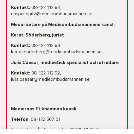
Kontakt:
08-122 112 93,
caspar.opitz@medieombudsmannen.se
Medarbetare på Medieombudsmannens kansli
Kersti Söderberg, jurist
Kontakt
: 08-122 112 94,
kersti.soderberg@medieombudsmannen.se
Julia Caesar, medieetisk specialist och utredare
Kontakt:
08-122 112 92,
julia.caesar@medieombudsmannen.se
Mediernas Etiknämnds kansli
Telefon:
08-122 507 01
Telefontid måndag-torsdag 09.00–16.00. Fredag