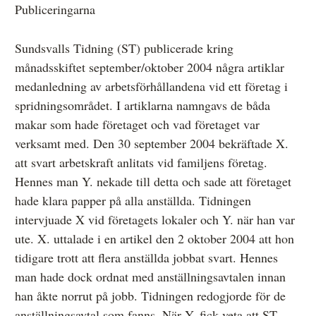
Publiceringarna
Sundsvalls Tidning (ST) publicerade kring
Anmälan och beslut
månadsskiftet september/oktober 2004 några artiklar
De senaste besluten
medanledning av arbetsförhållandena vid ett företag i
spridningsområdet. I artiklarna namngavs de båda
Från anmälan till beslut – så går det till
makar som hade företaget och vad företaget var
Så här gör du en anmälan
verksamt med. Den 30 september 2004 bekräftade X.
att svart arbetskraft anlitats vid familjens företag.
Fyll i din anmälan
Hennes man Y. nekade till detta och sade att företaget
Regler för medier i processen hos MO
hade klara papper på alla anställda. Tidningen
intervjuade X vid företagets lokaler och Y. när han var
Här är medierna som MO kan pröva
ute. X. uttalade i en artikel den 2 oktober 2004 att hon
Hela listan över frivilligt anslutna medier
tidigare trott att flera anställda jobbat svart. Hennes
man hade dock ordnat med anställningsavtalen innan
Skillnaden mellan Granskningsnämnden och MO
han åkte norrut på jobb. Tidningen redogjorde för de
anställningsavtal som fanns. När Y. fick veta att ST