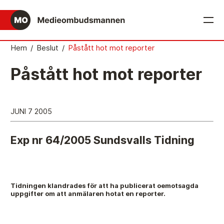
English
Hem
/
Beslut
/
Påstått hot mot reporter
Det medieetiska systemet
Påstått hot mot reporter
Så här jobbar Medieombudsmannen
Mediernas Etiknämnd fattar de avgörande besluten
JUNI 7 2005
Publicitetsreglerna – grunden i det medieetiska
systemet
Exp nr 64/2005 Sundsvalls Tidning
Caspar Opitz är MO
Vill du ansluta till det medieetiska systemet?
Tidningen klandrades för att ha publicerat oemotsagda
uppgifter om att anmälaren hotat en reporter.
Medieetikens historia
Instruktion för Allmänhetens Medieombudsman