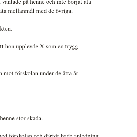
 väntade på henne och inte börjat äta
 äta mellanmål med de övriga.
kten.
att hon upplevde X som en trygg
n mot förskolan under de åtta år
 henne stor skada.
 med förskolan och därför hade anledning