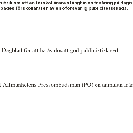
ubrik om att en förskollärare stängt in en treåring på dagi
Hela listan över frivilligt anslutna medier
P
ades förskolläraren av en oförsvarlig publicitetsskada.
Skillnaden mellan Granskningsnämnden och
S
MO
agblad för att ha åsidosatt god publicistisk sed.
t Allmänhetens Pressombudsman (PO) en anmälan från 