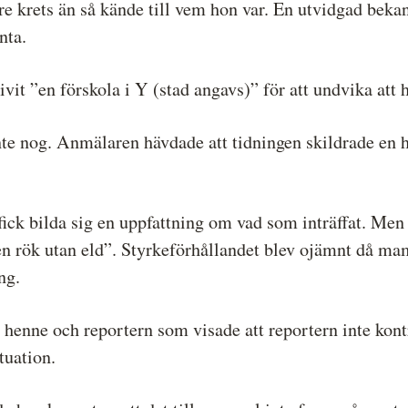
e krets än så kände till vem hon var. En utvidgad bekan
nta.
vit ”en förskola i Y (stad angavs)” för att undvika att 
inte nog. Anmälaren hävdade att tidningen skildrade en 
fick bilda sig en uppfattning om vad som inträffat. Me
ngen rök utan eld”. Styrkeförhållandet blev ojämnt då 
ng.
henne och reportern som visade att reportern inte kon
tuation.