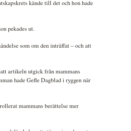
tskapskrets kände till det och hon hade
hon pekades ut.
händelse som om den inträffat – och att
n att artikeln utgick från mammans
mamman hade Gefle Dagblad i ryggen när
trollerat mammans berättelse mer