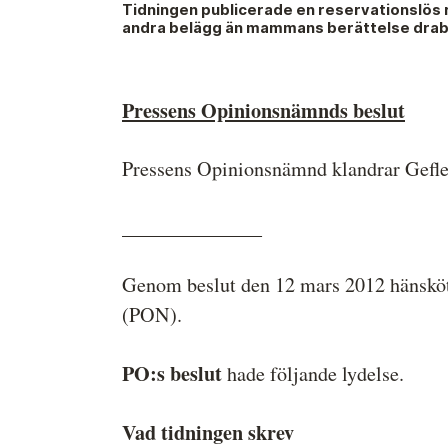
Tidningen publicerade en reservationslös r
Medieetikens historia
andra belägg än mammans berättelse drabb
Instruktion för Allmänhetens
Medieombudsman
Pressens Opinionsnämnds beslut
Pressens Opinionsnämnd klandrar Gefle D
______________
Genom beslut den 12 mars 2012 hänskö
(PON).
PO:s beslut
hade följande lydelse.
Vad tidningen skrev