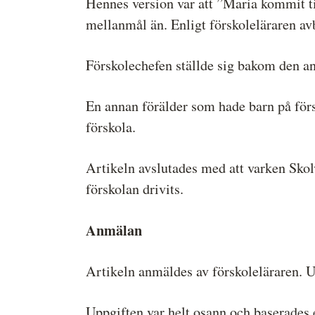
Hennes version var att ”Maria kommit til
mellanmål än. Enligt förskoleläraren av
Förskolechefen ställde sig bakom den ans
En annan förälder som hade barn på förs
förskola.
Artikeln avslutades med att varken Skol
förskolan drivits.
Anmälan
Artikeln anmäldes av förskoleläraren. Up
Uppgiften var helt osann och baserades 