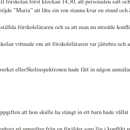
l förskolan först klockan 14.30, att personalen satt och
böjde ”Maria” att låta sin son stanna kvar en stund och
tällda förskoleläraren och sa att man nu utredde konfli
kolan vittnade om att förskoleläraren var jättebra och 
verket ellerSkolinspektionen hade fått in någon anmäla
pgiften att hon skulle ha stängt in ett barn hade vållat
enbart på uppgifter från en förälder som låg i konflikt