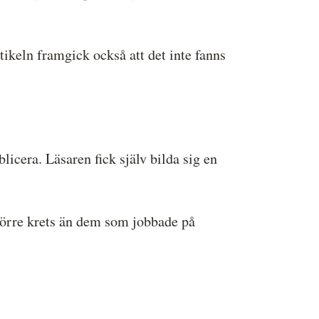
ikeln framgick också att det inte fanns
licera. Läsaren fick själv bilda sig en
 större krets än dem som jobbade på