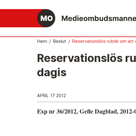
Hem
/
Beslut
/
Reservationslös rubrik om att e
Reservationslös rub
Det medieetiska systemet
dagis
Så här jobbar Medieombudsmannen
Mediernas Etiknämnd fattar de avgörande
besluten
APRIL 17 2012
Publicitetsreglerna – grunden i det
medieetiska systemet
Exp nr 36/2012, Gefle Dagblad, 2012-
Caspar Opitz är MO
Vill du ansluta till det medieetiska systeme