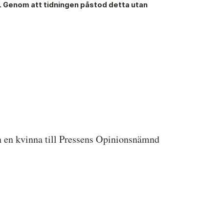
s. Genom att tidningen påstod detta utan
ressbilder
å behandlar vi dina personuppgifter
en kvinna till Pressens Opinionsnämnd