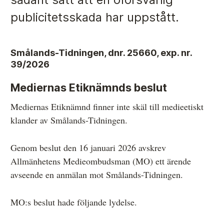
publicitetsskada har uppstått.
Anmälan och beslut
Smålands-Tidningen, dnr. 25660, exp. nr.
De senaste besluten
39/2026
Från anmälan till beslut – så går det till
Mediernas Etiknämnds beslut
Så här gör du en anmälan
Mediernas Etiknämnd finner inte skäl till medieetiskt
Fyll i din anmälan
klander av Smålands-Tidningen.
Regler för medier i processen hos MO
Genom beslut den 16 januari 2026 avskrev
Här är medierna som MO kan pröva
Allmänhetens Medieombudsman (MO) ett ärende
avseende en anmälan mot Smålands-Tidningen.
Hela listan över frivilligt anslutna medier
Skillnaden mellan Granskningsnämnden och MO
MO:s beslut hade följande lydelse.