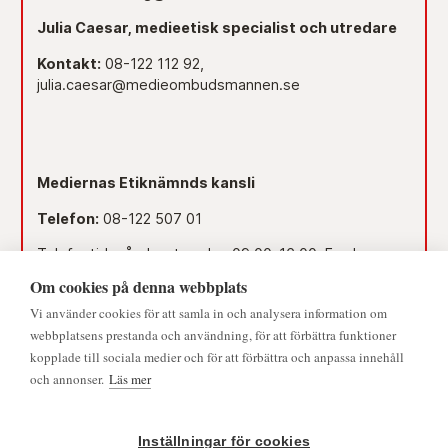
Julia Caesar, medieetisk specialist och utredare
Kontakt:
08-122 112 92,
julia.caesar@medieombudsmannen.se
Mediernas Etiknämnds kansli
Telefon:
08-122 507 01
Telefontid måndag-torsdag 09.00–16.00. Fredag
09.00–15.00.
Om cookies på denna webbplats
Dag före röd dag 09.00–12.00.
Vi använder cookies för att samla in och analysera information om
webbplatsens prestanda och användning, för att förbättra funktioner
Lunchstängt 12.00–13.00.
kopplade till sociala medier och för att förbättra och anpassa innehåll
och annonser.
Läs mer
Mejl:
namnden@medieombudsmannen.se
Postadress:
Slottsbacken 8, 111 30 Stockholm
Inställningar för cookies