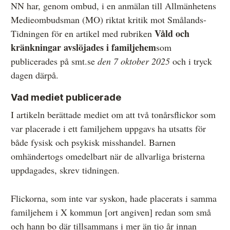
NN har, genom ombud, i en anmälan till Allmänhetens
Övrigt
Medieombudsman (MO) riktat kritik mot Smålands-
Våld och
Tidningen för en artikel med rubriken
Årsberättelser
kränkningar avslöjades i familjehem
som
Våra huvudmän
publicerades på smt.se
den 7 oktober 2025
och i tryck
dagen därpå.
Ledamöter i Mediernas Etiknämnd
Stadgar för Mediernas Etiknämnd
Vad mediet publicerade
I artikeln berättade mediet om att två tonårsflickor som
Den journalistiska yrkesetiken
var placerade i ett familjehem uppgavs ha utsatts för
Jobba hos oss!
både fysisk och psykisk misshandel. Barnen
omhändertogs omedelbart när de allvarliga bristerna
Pressbilder
uppdagades, skrev tidningen.
Så behandlar vi dina personuppgifter
Flickorna, som inte var syskon, hade placerats i samma
familjehem i X kommun [ort angiven] redan som små
och hann bo där tillsammans i mer än tio år innan