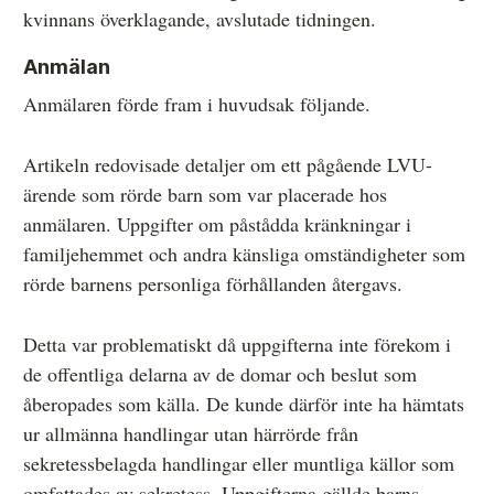
kvinnans överklagande, avslutade tidningen.
Anmälan
Anmälaren förde fram i huvudsak följande.
Artikeln redovisade detaljer om ett pågående LVU-
ärende som rörde barn som var placerade hos
anmälaren. Uppgifter om påstådda kränkningar i
familjehemmet och andra känsliga omständigheter som
rörde barnens personliga förhållanden återgavs.
Detta var problematiskt då uppgifterna inte förekom i
de offentliga delarna av de domar och beslut som
åberopades som källa. De kunde därför inte ha hämtats
ur allmänna handlingar utan härrörde från
sekretessbelagda handlingar eller muntliga källor som
omfattades av sekretess. Uppgifterna gällde barns