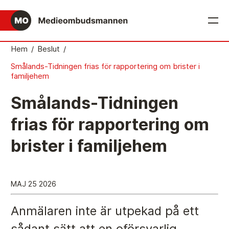
English
Hem
/
Beslut
/
Smålands-Tidningen frias för rapportering om brister i
Det medieetiska systemet
familjehem
Så här jobbar Medieombudsmannen
Smålands-Tidningen
Mediernas Etiknämnd fattar de avgörande besluten
frias för rapportering om
Publicitetsreglerna – grunden i det medieetiska
brister i familjehem
systemet
Caspar Opitz är MO
Vill du ansluta till det medieetiska systemet?
MAJ 25 2026
Medieetikens historia
Anmälaren inte är utpekad på ett
Instruktion för Allmänhetens Medieombudsman
sådant sätt att en oförsvarlig